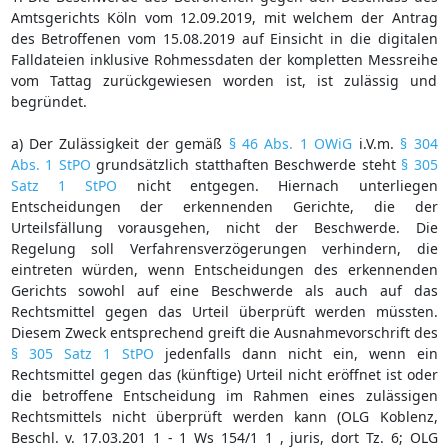
Amtsgerichts Köln vom 12.09.2019, mit welchem der Antrag
des Betroffenen vom 15.08.2019 auf Einsicht in die digitalen
Falldateien inklusive Rohmessdaten der kompletten Messreihe
vom Tattag zurückgewiesen worden ist, ist zulässig und
begründet.
a) Der Zulässigkeit der gemäß
§ 46 Abs. 1 OWiG
i.V.m.
§ 304
Abs. 1 StPO
grundsätzlich statthaften Beschwerde steht
§ 305
Satz 1 StPO
nicht entgegen. Hiernach unterliegen
Entscheidungen der erkennenden Gerichte, die der
Urteilsfällung vorausgehen, nicht der Beschwerde. Die
Regelung soll Verfahrensverzögerungen verhindern, die
eintreten würden, wenn Entscheidungen des erkennenden
Gerichts sowohl auf eine Beschwerde als auch auf das
Rechtsmittel gegen das Urteil überprüft werden müssten.
Diesem Zweck entsprechend greift die Ausnahmevorschrift des
§ 305 Satz 1 StPO
jedenfalls dann nicht ein, wenn ein
Rechtsmittel gegen das (künftige) Urteil nicht eröffnet ist oder
die betroffene Entscheidung im Rahmen eines zulässigen
Rechtsmittels nicht überprüft werden kann (OLG Koblenz,
Beschl. v. 17.03.201 1 - 1 Ws 154/1 1 , juris, dort Tz. 6; OLG