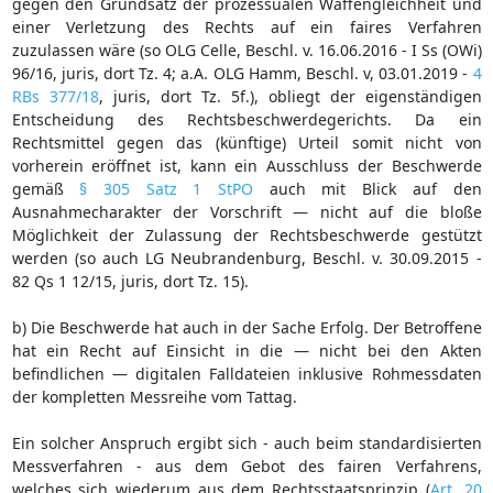
gegen den Grundsatz der prozessualen Waffengleichheit und
einer Verletzung des Rechts auf ein faires Verfahren
zuzulassen wäre (so OLG Celle, Beschl. v. 16.06.2016 - I Ss (OWi)
96/16, juris, dort Tz. 4; a.A. OLG Hamm, Beschl. v, 03.01.2019 -
4
RBs 377/18
, juris, dort Tz. 5f.), obliegt der eigenständigen
Entscheidung des Rechtsbeschwerdegerichts. Da ein
Rechtsmittel gegen das (künftige) Urteil somit nicht von
vorherein eröffnet ist, kann ein Ausschluss der Beschwerde
gemäß
§ 305 Satz 1 StPO
auch mit Blick auf den
Ausnahmecharakter der Vorschrift — nicht auf die bloße
Möglichkeit der Zulassung der Rechtsbeschwerde gestützt
werden (so auch LG Neubrandenburg, Beschl. v. 30.09.2015 -
82 Qs 1 12/15, juris, dort Tz. 15).
b) Die Beschwerde hat auch in der Sache Erfolg. Der Betroffene
hat ein Recht auf Einsicht in die — nicht bei den Akten
befindlichen — digitalen Falldateien inklusive Rohmessdaten
der kompletten Messreihe vom Tattag.
Ein solcher Anspruch ergibt sich - auch beim standardisierten
Messverfahren - aus dem Gebot des fairen Verfahrens,
welches sich wiederum aus dem Rechtsstaatsprinzip (
Art. 20