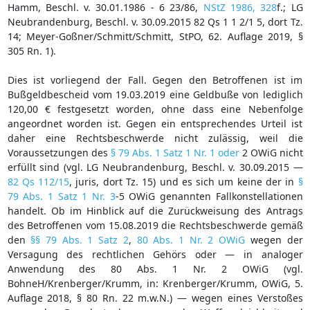
Hamm, Beschl. v. 30.01.1986 - 6 23/86,
NStZ 1986, 328
f.; LG
Neubrandenburg, Beschl. v. 30.09.2015 82 Qs 1 1 2/1 5, dort Tz.
14; Meyer-Goßner/Schmitt/Schmitt, StPO, 62. Auflage 2019, §
305 Rn. 1).
Dies ist vorliegend der Fall. Gegen den Betroffenen ist im
Bußgeldbescheid vom 19.03.2019 eine Geldbuße von lediglich
120,00 € festgesetzt worden, ohne dass eine Nebenfolge
angeordnet worden ist. Gegen ein entsprechendes Urteil ist
daher eine Rechtsbeschwerde nicht zulässig, weil die
Voraussetzungen des
§ 79 Abs. 1 Satz 1 Nr. 1 oder
2 OWiG nicht
erfüllt sind (vgl. LG Neubrandenburg, Beschl. v. 30.09.2015 —
82 Qs 112/15
, juris, dort Tz. 15) und es sich um keine der in
§
79 Abs. 1 Satz 1 Nr. 3
-5 OWiG genannten Fallkonstellationen
handelt. Ob im Hinblick auf die Zurückweisung des Antrags
des Betroffenen vom 15.08.2019 die Rechtsbeschwerde gemäß
den
§§ 79 Abs. 1 Satz 2
,
80 Abs. 1 Nr. 2 OWiG
wegen der
Versagung des rechtlichen Gehörs oder — in analoger
Anwendung des 80 Abs. 1 Nr. 2 OWiG (vgl.
BohneH/Krenberger/Krumm, in: Krenberger/Krumm, OWiG, 5.
Auflage 2018, § 80 Rn. 22 m.w.N.) — wegen eines Verstoßes