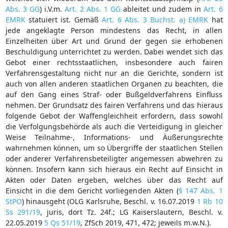
Abs. 3 GG
) i.V.m.
Art. 2 Abs. 1 GG
ableitet und zudem in
Art. 6
EMRK
statuiert ist. Gemäß
Art. 6 Abs. 3 Buchst. a) EMRK
hat
jede angeklagte Person mindestens das Recht, in allen
Einzelheiten über Art und Grund der gegen sie erhobenen
Beschuldigung unterrichtet zu werden. Dabei wendet sich das
Gebot einer rechtsstaatlichen, insbesondere auch fairen
Verfahrensgestaltung nicht nur an die Gerichte, sondern ist
auch von allen anderen staatlichen Organen zu beachten, die
auf den Gang eines Straf- oder Bußgeldverfahrens Einfluss
nehmen. Der Grundsatz des fairen Verfahrens und das hieraus
folgende Gebot der Waffengleichheit erfordern, dass sowohl
die Verfolgungsbehörde als auch die Verteidigung in gleicher
Weise Teilnahme-, Informations- und Äußerungsrechte
wahrnehmen können, um so Übergriffe der staatlichen Stellen
oder anderer Verfahrensbeteiligter angemessen abwehren zu
können. Insofern kann sich hieraus ein Recht auf Einsicht in
Akten oder Daten ergeben, welches über das Recht auf
Einsicht in die dem Gericht vorliegenden Akten (
§ 147 Abs. 1
StPO
) hinausgeht (OLG Karlsruhe, Beschl. v. 16.07.2019
1 Rb 10
Ss 291/19
, juris, dort Tz. 24f.; LG Kaiserslautern, Beschl. v.
22.05.2019
5 Qs 51/19
, ZfSch 2019, 471, 472; jeweils m.w.N.).