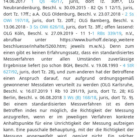
14.06.2017
1 Qs 46/17
, juris, dort Tz. 30ff.•, LG
Neubrandenburg, Beschl. v. 30.09.2015 - 82 Qs 1 12/15, juris,
dort Tz. 17ff.; a.A. OLG Oldenburg, Beschl. v. 23.07.2018 -
2 Ss
OWi 197/18
, juris, dort Tz. 20ff.; OLG Bamberg, Beschl. v.
13.06.2018 -
3 Ss OWi 626/18
, juris, dort Tz. 3ff.; offen lassend:
OLG Köln, Beschl. v. 27.09.2019 - 11 1-
1 RBs 339/19
, n.V.,
abrufbar unter https://www.burhoff.de/asp_weitere
beschluesse/inhalte/5260.htm; jeweils m.w.N.). Denn zum
einen gibt es keinen Erfahrungssatz, dass ein standardisiertes
Messverfahren unter allen Umständen zuverlässige
Ergebnisse liefert (so schon BGH, Beschl. v. 19.08.1993 -
4 StR
627/92
, juris, dort Tz. 28), und zum anderen hat der Betroffene
einen Anspruch darauf, nur aufgrund ordnungsgemäß
gewonnener Messdaten verurteilt zu werden (OLG Karlsruhe,
Beschl. v. 16.07.2019 1 Rb 10 291/19, juris, dort Tz. 28; KG
Berlin, Beschl. v. 06.08.2018
3 Ws (B) 168/18
, juris, dort Tz. 9).
Bei einem standardisierten Messverfahren ist es dem
Betroffen indes nur möglich, die Richtigkeit der Messung
anzugreifen, wenn er im jeweiligen Verfahren konkrete
Anhaltspunkte für eine Unrichtigkeit der Messung aufzeigen
kann. Eine pauschale Behauptung, mit der die Richtigkeit der
Messung angezweifelt wird, genügt nicht. Ein solcher