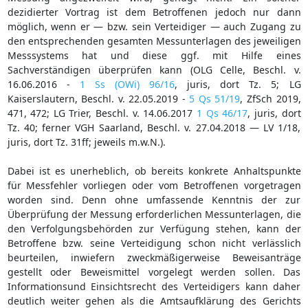
dezidierter Vortrag ist dem Betroffenen jedoch nur dann
möglich, wenn er — bzw. sein Verteidiger — auch Zugang zu
den entsprechenden gesamten Messunterlagen des jeweiligen
Messsystems hat und diese ggf. mit Hilfe eines
Sachverständigen überprüfen kann (OLG Celle, Beschl. v.
16.06.2016 -
1 Ss (OWi) 96/16
, juris, dort Tz. 5; LG
Kaiserslautern, Beschl. v. 22.05.2019 -
5 Qs 51/19
, ZfSch 2019,
471, 472; LG Trier, Beschl. v. 14.06.2017
1 Qs 46/17
, juris, dort
Tz. 40; ferner VGH Saarland, Beschl. v. 27.04.2018 — LV 1/18,
juris, dort Tz. 31ff; jeweils m.w.N.).
Dabei ist es unerheblich, ob bereits konkrete Anhaltspunkte
für Messfehler vorliegen oder vom Betroffenen vorgetragen
worden sind. Denn ohne umfassende Kenntnis der zur
Überprüfung der Messung erforderlichen Messunterlagen, die
den Verfolgungsbehörden zur Verfügung stehen, kann der
Betroffene bzw. seine Verteidigung schon nicht verlässlich
beurteilen, inwiefern zweckmäßigerweise Beweisanträge
gestellt oder Beweismittel vorgelegt werden sollen. Das
Informationsund Einsichtsrecht des Verteidigers kann daher
deutlich weiter gehen als die Amtsaufklärung des Gerichts