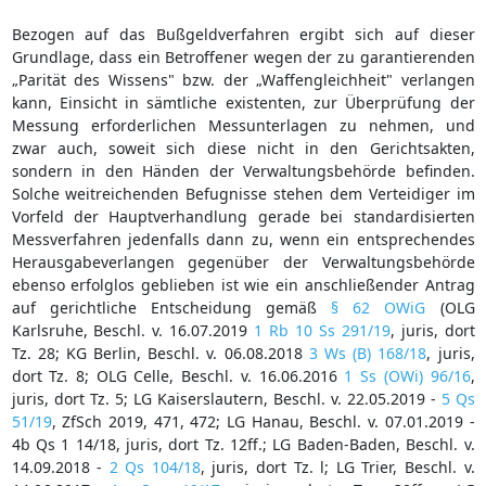
Bezogen auf das Bußgeldverfahren ergibt sich auf dieser
Grundlage, dass ein Betroffener wegen der zu garantierenden
„Parität des Wissens" bzw. der „Waffengleichheit" verlangen
kann, Einsicht in sämtliche existenten, zur Überprüfung der
Messung erforderlichen Messunterlagen zu nehmen, und
zwar auch, soweit sich diese nicht in den Gerichtsakten,
sondern in den Händen der Verwaltungsbehörde befinden.
Solche weitreichenden Befugnisse stehen dem Verteidiger im
Vorfeld der Hauptverhandlung gerade bei standardisierten
Messverfahren jedenfalls dann zu, wenn ein entsprechendes
Herausgabeverlangen gegenüber der Verwaltungsbehörde
ebenso erfolglos geblieben ist wie ein anschließender Antrag
auf gerichtliche Entscheidung gemäß
§ 62 OWiG
(OLG
Karlsruhe, Beschl. v. 16.07.2019
1 Rb 10 Ss 291/19
, juris, dort
Tz. 28; KG Berlin, Beschl. v. 06.08.2018
3 Ws (B) 168/18
, juris,
dort Tz. 8; OLG Celle, Beschl. v. 16.06.2016
1 Ss (OWi) 96/16
,
juris, dort Tz. 5; LG Kaiserslautern, Beschl. v. 22.05.2019 -
5 Qs
51/19
, ZfSch 2019, 471, 472; LG Hanau, Beschl. v. 07.01.2019 -
4b Qs 1 14/18, juris, dort Tz. 12ff.; LG Baden-Baden, Beschl. v.
14.09.2018 -
2 Qs 104/18
, juris, dort Tz. l; LG Trier, Beschl. v.