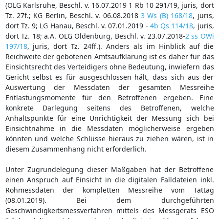
(OLG Karlsruhe, Beschl. v. 16.07.2019 1 Rb 10 291/19, juris, dort
Tz. 27f.; KG Berlin, Beschl. v. 06.08.2018
3 Ws (B) 168/18
, juris,
dort Tz. 9; LG Hanau, Beschl. v. 07.01.2019 -
4b Qs 114/18
, juris,
dort Tz. 18; a.A. OLG Oldenburg, Beschl. v. 23.07.2018-
2 ss OWi
197/18
, juris, dort Tz. 24ff.). Anders als im Hinblick auf die
Reichweite der gebotenen Amtsaufklärung ist es daher für das
Einsichtsrecht des Verteidigers ohne Bedeutung, inwiefern das
Gericht selbst es für ausgeschlossen hält, dass sich aus der
Auswertung der Messdaten der gesamten Messreihe
Entlastungsmomente für den Betroffenen ergeben. Eine
konkrete Darlegung seitens des Betroffenen, welche
Anhaltspunkte für eine Unrichtigkeit der Messung sich bei
Einsichtnahme in die Messdaten möglicherweise ergeben
könnten und welche Schlüsse hieraus zu ziehen wären, ist in
diesem Zusammenhang nicht erforderlich.
Unter Zugrundelegung dieser Maßgaben hat der Betroffene
einen Anspruch auf Einsicht in die digitalen Falldateien inkl.
Rohmessdaten der kompletten Messreihe vom Tattag
(08.01.2019). Bei dem durchgeführten
Geschwindigkeitsmessverfahren mittels des Messgeräts ESO