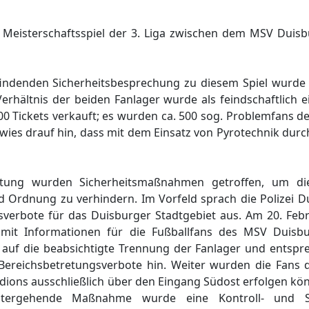
 Meisterschaftsspiel der 3. Liga zwischen dem MSV Duis
indenden Sicherheitsbesprechung zu diesem Spiel wurde
Verhältnis der beiden Fanlager wurde als feindschaftlich e
 Tickets verkauft; es wurden ca. 500 sog. Problemfans d
ies drauf hin, dass mit dem Einsatz von Pyrotechnik durch
ung wurden Sicherheitsmaßnahmen getroffen, um di
und Ordnung zu verhindern. Im Vorfeld sprach die Polizei
erbote für das Duisburger Stadtgebiet aus. Am 20. Febru
f mit Informationen für die Fußballfans des MSV Duisb
auf die beabsichtigte Trennung der Fanlager und entspr
ereichsbetretungsverbote hin. Weiter wurden die Fans d
dions ausschließlich über den Eingang Südost erfolgen kö
itergehende Maßnahme wurde eine Kontroll- und Sic