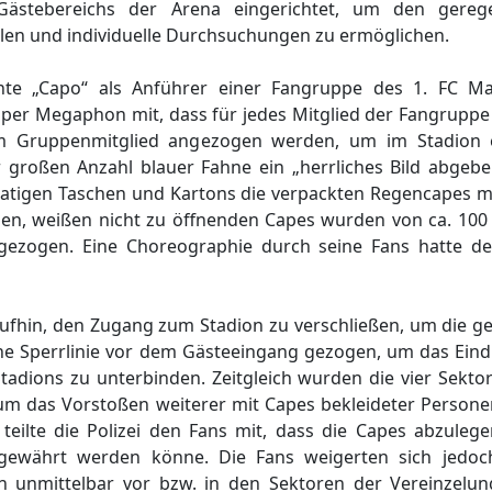
Gästebereichs der Arena eingerichtet, um den gere
len und individuelle Durchsuchungen zu ermöglichen.
nte „Capo“ als Anführer einer Fangruppe des 1. FC M
e per Megaphon mit, dass für jedes Mitglied der Fangrupp
dem Gruppenmitglied angezogen werden, um im Stadion
r großen Anzahl blauer Fahne ein „herrliches Bild abgebe
atigen Taschen und Kartons die verpackten Regencapes mi
ngen, weißen nicht zu öffnenden Capes wurden von ca. 10
ergezogen. Eine Choreographie durch seine Fans hatte de
araufhin, den Zugang zum Stadion zu verschließen, um die g
che Sperrlinie vor dem Gästeeingang gezogen, um das Eind
adions zu unterbinden. Zeitgleich wurden die vier Sekto
um das Vorstoßen weiterer mit Capes bekleideter Personen
eilte die Polizei den Fans mit, dass die Capes abzulege
ewährt werden könne. Die Fans weigerten sich jedoch
n unmittelbar vor bzw. in den Sektoren der Vereinzelu