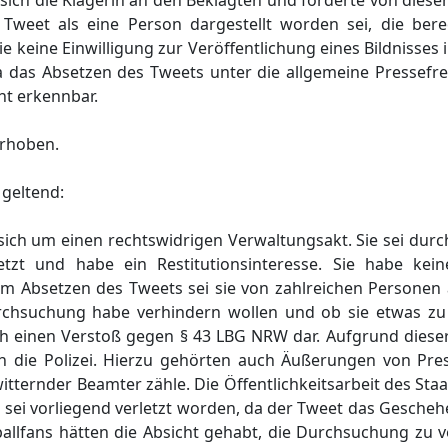
sich die Klägerin an den Beklagten und forderte von dies
weet als eine Person dargestellt worden sei, die berech
eine Einwilligung zur Veröffentlichung eines Bildnisses ih
 das Absetzen des Tweets unter die allgemeine Pressefrei
cht erkennbar.
erhoben.
geltend:
 sich um einen rechtswidrigen Verwaltungsakt. Sie sei du
tzt und habe ein Restitutionsinteresse. Sie habe kein
 dem Absetzen des Tweets sei sie von zahlreichen Persone
rchsuchung habe verhindern wollen und ob sie etwas zu
h einen Verstoß gegen § 43 LBG NRW dar. Aufgrund dieser 
ch die Polizei. Hierzu gehörten auch Äußerungen von Pre
itternder Beamter zähle. Die Öffentlichkeitsarbeit des Sta
es sei vorliegend verletzt worden, da der Tweet das Gesche
ballfans hätten die Absicht gehabt, die Durchsuchung zu 