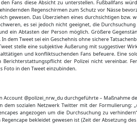
 den Fans diese Absicht zu unterstellen. Fußballfans wü
t behindernden Regenschirmen zum Schutz vor Nässe bevor
reich gewesen. Das Überziehen eines durchsichtigen bzw. 
hweren, es sei jedoch nicht geeignet, die Durchsuchung 
 und ein Abtasten der Person möglich. Größere Gegenstä
 In dem Tweet sei ein Geschehnis ohne sichere Tatsachenb
eet stelle eine subjektive Äußerung mit suggestiver Wirk
alttätigen und konfliktsuchenden Fans befeuere. Eine sol
erichterstattungspflicht der Polizei nicht vereinbar. Fe
 Foto in den Tweet einzubinden.
ellen Account @polizei_nrw_du durchgeführte – Maßnahme d
in dem sozialen Netzwerk Twitter mit der Formulierung
gencapes angezogen um die Durchsuchung zu verhindern“
em Regencape bekleidet gewesen ist (Zeit der Absetzung des