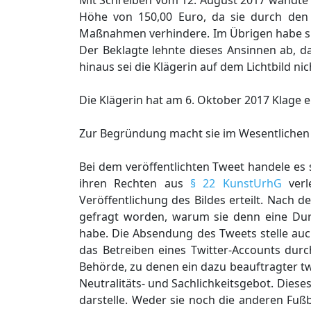
Mit Schreiben vom 12. August 2017 wandte 
Höhe von 150,00 Euro, da sie durch den T
Maßnahmen verhindere. Im Übrigen habe sie k
Der Beklagte lehnte dieses Ansinnen ab, da
hinaus sei die Klägerin auf dem Lichtbild ni
Die Klägerin hat am 6. Oktober 2017 Klage 
Zur Begründung macht sie im Wesentlichen 
Bei dem veröffentlichten Tweet handele es
ihren Rechten aus
§ 22 KunstUrhG
verle
Veröffentlichung des Bildes erteilt. Nach
gefragt worden, warum sie denn eine Du
habe. Die Absendung des Tweets stelle auc
das Betreiben eines Twitter-Accounts dur
Behörde, zu denen ein dazu beauftragter tw
Neutralitäts- und Sachlichkeitsgebot. Dies
darstelle. Weder sie noch die anderen Fuß