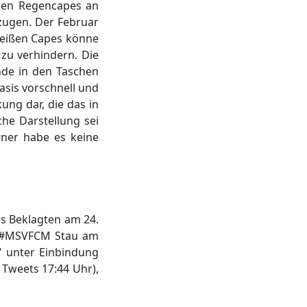
rden Regencapes an
zugen. Der Februar
weißen Capes könne
zu verhindern. Die
nde in den Taschen
asis vorschnell und
ung dar, die das in
che Darstellung sei
rner habe es keine
es Beklagten am 24.
: „#MSVFCM Stau am
 unter Einbindung
 Tweets 17:44 Uhr),