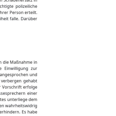
em Schadenersatz in
tigte polizeiliche
rer Person erteilt.
heit falle. Darüber
rch die Maßnahme in
e Einwilligung zur
n angesprochen und
 verbergen gehabt
Vorschrift erfolge
ssesprechern einer
ates unterliege dem
hen wahrheitswidrig
verhindern. Es habe