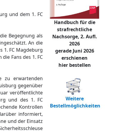
burg und dem 1. FC
Handbuch für die
strafrechtliche
 die Begegnung als
Nachsorge, 2. Aufl.
ingeschätzt. An die
2026
es 1. FC Magdeburg
gerade Juni 2026
 die Fans des 1. FC
erschienen
hier bestellen
e zu erwartenden
 Duisburg gegenüber
ar veröffentlichte
Weitere
urg und des 1. FC
Bestellmöglichkeiten
echende Kontrollen
arüber informiert,
nne und der Einsatz
herheitsschleuse