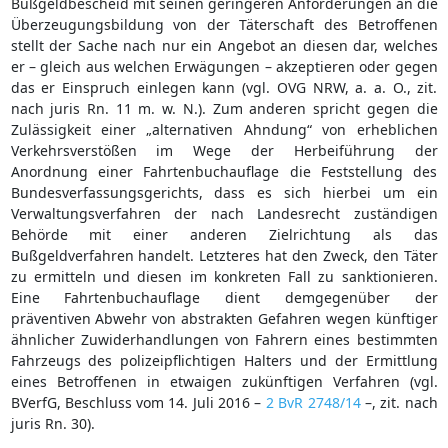
Bußgeldbescheid mit seinen geringeren Anforderungen an die
Überzeugungsbildung von der Täterschaft des Betroffenen
stellt der Sache nach nur ein Angebot an diesen dar, welches
er – gleich aus welchen Erwägungen – akzeptieren oder gegen
das er Einspruch einlegen kann (vgl. OVG NRW, a. a. O., zit.
nach juris Rn. 11 m. w. N.). Zum anderen spricht gegen die
Zulässigkeit einer „alternativen Ahndung“ von erheblichen
Verkehrsverstößen im Wege der Herbeiführung der
Anordnung einer Fahrtenbuchauflage die Feststellung des
Bundesverfassungsgerichts, dass es sich hierbei um ein
Verwaltungsverfahren der nach Landesrecht zuständigen
Behörde mit einer anderen Zielrichtung als das
Bußgeldverfahren handelt. Letzteres hat den Zweck, den Täter
zu ermitteln und diesen im konkreten Fall zu sanktionieren.
Eine Fahrtenbuchauflage dient demgegenüber der
präventiven Abwehr von abstrakten Gefahren wegen künftiger
ähnlicher Zuwiderhandlungen von Fahrern eines bestimmten
Fahrzeugs des polizeipflichtigen Halters und der Ermittlung
eines Betroffenen in etwaigen zukünftigen Verfahren (vgl.
BVerfG, Beschluss vom 14. Juli 2016 –
2 BvR 2748/14
–, zit. nach
juris Rn. 30).