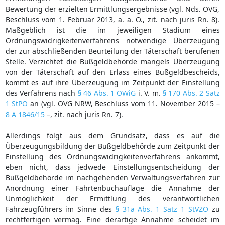
Bewertung der erzielten Ermittlungsergebnisse (vgl. Nds. OVG,
Beschluss vom 1. Februar 2013, a. a. O., zit. nach juris Rn. 8).
Maßgeblich ist die im jeweiligen Stadium eines
Ordnungswidrigkeitenverfahrens notwendige Überzeugung
der zur abschließenden Beurteilung der Täterschaft berufenen
Stelle. Verzichtet die Bußgeldbehörde mangels Überzeugung
von der Täterschaft auf den Erlass eines Bußgeldbescheids,
kommt es auf ihre Überzeugung im Zeitpunkt der Einstellung
des Verfahrens nach
§ 46 Abs. 1 OWiG
i. V. m.
§ 170 Abs. 2 Satz
1 StPO
an (vgl. OVG NRW, Beschluss vom 11. November 2015 –
8 A 1846/15
–, zit. nach juris Rn. 7).
Allerdings folgt aus dem Grundsatz, dass es auf die
Überzeugungsbildung der Bußgeldbehörde zum Zeitpunkt der
Einstellung des Ordnungswidrigkeitenverfahrens ankommt,
eben nicht, dass jedwede Einstellungsentscheidung der
Bußgeldbehörde im nachgehenden Verwaltungsverfahren zur
Anordnung einer Fahrtenbuchauflage die Annahme der
Unmöglichkeit der Ermittlung des verantwortlichen
Fahrzeugführers im Sinne des
§ 31a Abs. 1 Satz 1 StVZO
zu
rechtfertigen vermag. Eine derartige Annahme scheidet im