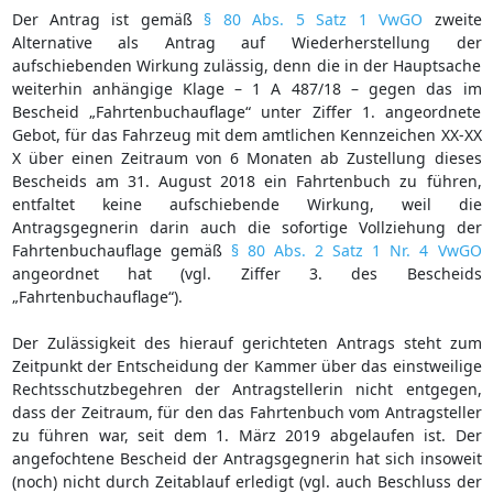
Der Antrag ist gemäß
§ 80 Abs. 5 Satz 1 VwGO
zweite
Alternative als Antrag auf Wiederherstellung der
aufschiebenden Wirkung zulässig, denn die in der Hauptsache
weiterhin anhängige Klage – 1 A 487/18 – gegen das im
Bescheid „Fahrtenbuchauflage“ unter Ziffer 1. angeordnete
Gebot, für das Fahrzeug mit dem amtlichen Kennzeichen XX-XX
X über einen Zeitraum von 6 Monaten ab Zustellung dieses
Bescheids am 31. August 2018 ein Fahrtenbuch zu führen,
entfaltet keine aufschiebende Wirkung, weil die
Antragsgegnerin darin auch die sofortige Vollziehung der
Fahrtenbuchauflage gemäß
§ 80 Abs. 2 Satz 1 Nr. 4 VwGO
angeordnet hat (vgl. Ziffer 3. des Bescheids
„Fahrtenbuchauflage“).
Der Zulässigkeit des hierauf gerichteten Antrags steht zum
Zeitpunkt der Entscheidung der Kammer über das einstweilige
Rechtsschutzbegehren der Antragstellerin nicht entgegen,
dass der Zeitraum, für den das Fahrtenbuch vom Antragsteller
zu führen war, seit dem 1. März 2019 abgelaufen ist. Der
angefochtene Bescheid der Antragsgegnerin hat sich insoweit
(noch) nicht durch Zeitablauf erledigt (vgl. auch Beschluss der