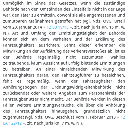
unmöglich im Sinne des Gesetzes, wenn die zuständige
Behörde nach den Umständen des Einzelfalls nicht in der Lage
war, den Täter zu ermitteln, obwohl sie alle angemessenen und
zumutbaren Maßnahmen getroffen hat (vgl. Nds. OVG, Urteil
vom 23. Januar 2014 –
12 LB 19/13
–, zit. nach juris Rn. 15 m. w.
N.). Art und Umfang der Ermittlungstätigkeit der Behörde
können sich an dem Verhalten und der Erklärung des
Fahrzeughalters ausrichten. Lehnt dieser erkennbar die
Mitwirkung an der Aufklärung des Verkehrsverstoßes ab, ist es
der Behörde regelmäßig nicht zuzumuten, wahllos
zeitraubende, kaum Aussicht auf Erfolg bietende Ermittlungen
zu betreiben. An einer hinreichenden Mitwirkung des
Fahrzeughalters daran, den Fahrzeugführer zu bezeichnen,
fehlt es regelmäßig, wenn der Fahrzeughalter den
Anhörungsbogen der Ordnungswidrigkeitenbehörde nicht
zurücksendet oder weitere Angaben zum Personenkreis der
Fahrzeugbenutzer nicht macht. Der Behörde werden in diesen
Fällen weitere Ermittlungsversuche, die über die Anhörung
des Fahrzeughalters hinausgehen, grundsätzlich nicht
zugemutet (vgl. Nds. OVG, Beschluss vom 1. Februar 2013 –
12
LA 122/12
–, zit. nach juris Rn. 7 m. w. N.).