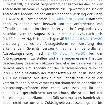
Euro betrifft, die nicht Gegenstand der Prozesserklärung der
Antragstellerin vom 21. September 2018 geworden ist, ist der
Antrag auf Anordnung der aufschiebenden Wirkung der Klage
– 1 A 487/18 – zwar gemäß
§ 80 Abs. 2 Nr. 1 VwGO
statthaft,
denn es handelt sich insoweit um die Anforderung von
öffentlichen Kosten im Sinne dieser Vorschrift (vgl. Nds. OVG,
Beschluss vom 13. August 2013 –
7 ME 1/12
–, zit. nach juris
Rn. 12 f., m. w. N.). Er ist jedoch gemäß
§ 80 Abs. 6 Satz 1 VwGO
unzulässig, da es die Antragstellerin vor Anrufung des
erkennenden Gerichts versäumt hat, einen behördlichen
Aussetzungsantrag nach
§ 80 Abs. 4 VwGO
bei der
Antragsgegnerin zu stellen und eine angemessene Frist zur
Bescheidung desselben abzuwarten, ehe sie das erkennende
Gericht auch um Anordnung der aufschiebenden Wirkung
ihrer Klage hinsichtlich der festgesetzten Gebühr in Höhe von
100 Euro ersucht. Mit Blick auf die Entlastungsfunktion der
Vorschrift liegt in dem vorher zu durchlaufenden behördlichen
Aussetzungsverfahren eine echte Voraussetzung für den
Zugang zu gerichtlichem Rechtsschutz, die schon bei der
Einreichung eines Eilantrags erfüllt sein muss; es handelt sich
dabei nicht nur um eine Zulässigkeitsvoraussetzung, die bis