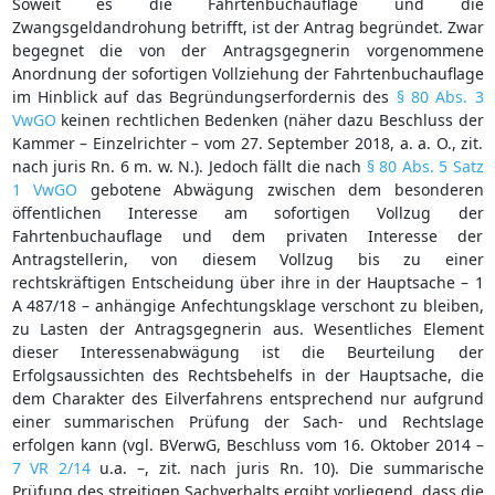
Soweit es die Fahrtenbuchauflage und die
Zwangsgeldandrohung betrifft, ist der Antrag begründet. Zwar
begegnet die von der Antragsgegnerin vorgenommene
Anordnung der sofortigen Vollziehung der Fahrtenbuchauflage
im Hinblick auf das Begründungserfordernis des
§ 80 Abs. 3
VwGO
keinen rechtlichen Bedenken (näher dazu Beschluss der
Kammer – Einzelrichter – vom 27. September 2018, a. a. O., zit.
nach juris Rn. 6 m. w. N.). Jedoch fällt die nach
§ 80 Abs. 5 Satz
1 VwGO
gebotene Abwägung zwischen dem besonderen
öffentlichen Interesse am sofortigen Vollzug der
Fahrtenbuchauflage und dem privaten Interesse der
Antragstellerin, von diesem Vollzug bis zu einer
rechtskräftigen Entscheidung über ihre in der Hauptsache – 1
A 487/18 – anhängige Anfechtungsklage verschont zu bleiben,
zu Lasten der Antragsgegnerin aus. Wesentliches Element
dieser Interessenabwägung ist die Beurteilung der
Erfolgsaussichten des Rechtsbehelfs in der Hauptsache, die
dem Charakter des Eilverfahrens entsprechend nur aufgrund
einer summarischen Prüfung der Sach- und Rechtslage
erfolgen kann (vgl. BVerwG, Beschluss vom 16. Oktober 2014 –
7 VR 2/14
u.a. –, zit. nach juris Rn. 10). Die summarische
Prüfung des streitigen Sachverhalts ergibt vorliegend, dass die