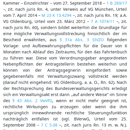
Kammer – Einzelrichter – vom 27. September 2018 –
1 B 289/17
–, zit. nach juris Rn. 4, unter Verweis auf VG München, Urteil
vom 7. April 2014 –
M 23 K 13.4294
–, zit. nach juris Rn. 19; a.A.
VG Oldenburg, Urteil vom 23. März 2012 –
7 A 1074/11
–, zit.
nach juris Rn. 60), sondern bildet weiterhin die Grundlage für
eine mögliche Verwaltungsvollstreckung hinsichtlich der im
Bescheid erwähnten, aus
§ 31a Abs. 3 StVZO
folgenden
Vorlage- und Aufbewahrungspflichten für die Dauer von 6
Monaten nach Ablauf des Zeitraums, für den das Fahrtenbuch
zu führen war. Diese vom Verordnungsgeber angeordneten
Nebenpflichten der Antragstellerin bestehen weiterhin und
können von der Antragsgegnerin eingefordert sowie
gegebenenfalls mit Verwaltungszwang vollstreckt werden
(darauf nicht eingehend: VG Oldenburg, a. a. O., Rn. 62). Nach
der Rechtsprechung des Bundesverwaltungsgerichts erledigt
sich ein Verwaltungsakt erst dann „auf andere Weise“ im Sinne
des
§ 43 Abs. 2 VwVfG
, wenn er nicht mehr geeignet ist,
rechtliche Wirkungen zu erzeugen oder wenn die ihm
ursprünglich innewohnende rechtliche Steuerungsfunktion
nachträglich entfallen ist (vgl. BVerwG, Urteil vom 25.
September 2008 –
7 C 5.08
–, zit. nach juris Rn. 13 m. w. N.).