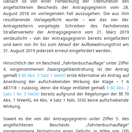
Danach ist von einer Fortwirkung der Titelfunktion des
angefochtenen Bescheids der Antragsgegnerin vom 28.
August 2018 im vorliegenden Fall auszugehen. Die aus ihm
resultierende Vorlagepflicht wurde – wie das von der
Antragstellerin vorgelegte Schreiben des Fachdienstes
Straßenverkehr der Antragsgegnerin vom 21. März 2019
verdeutlicht – von der Antragsgegnerin bereits eingefordert
und kann von ihr bis zum Ablauf der Aufbewahrungsfrist am
31. August 2019 jederzeit erneut eingefordert werden.
Hinsichtlich der im Bescheid „Fahrtenbuchauflage“ unter Ziffer
4. vorgenommenen Zwangsgeldandrohung ist der Antrag
gemäß
§ 80 Abs. 5 Satz 1 VwGO
erste Alternative als Antrag auf
Anordnung der aufschiebenden Wirkung der Klage – 1 A
487/18 – zulässig, denn die Klage entfaltet gemäß
§ 80 Abs. 2
Satz 1 Nr. 3 VwGO
bereits aufgrund der Regelungen der §§ 70
Abs. 1 NVwVG, 64 Abs. 4 Satz 1 Nds. SOG keine aufschiebende
Wirkung.
Soweit es die von der Antragsgegnerin unter Ziffer 5. des
angefochtenen Bescheids „Fahrtenbuchauflage“
vorgenommene Festsetzung einer Gebühr in Höhe von 100