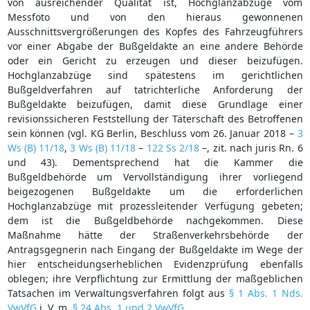
von ausreichender Qualität ist, Hochglanzabzüge vom
Messfoto und von den hieraus gewonnenen
Ausschnittsvergrößerungen des Kopfes des Fahrzeugführers
vor einer Abgabe der Bußgeldakte an eine andere Behörde
oder ein Gericht zu erzeugen und dieser beizufügen.
Hochglanzabzüge sind spätestens im gerichtlichen
Bußgeldverfahren auf tatrichterliche Anforderung der
Bußgeldakte beizufügen, damit diese Grundlage einer
revisionssicheren Feststellung der Täterschaft des Betroffenen
sein können (vgl. KG Berlin, Beschluss vom 26. Januar 2018 –
3
Ws (B) 11/18
,
3 Ws (B) 11/18
–
122 Ss 2/18
–, zit. nach juris Rn. 6
und 43). Dementsprechend hat die Kammer die
Bußgeldbehörde um Vervollständigung ihrer vorliegend
beigezogenen Bußgeldakte um die erforderlichen
Hochglanzabzüge mit prozessleitender Verfügung gebeten;
dem ist die Bußgeldbehörde nachgekommen. Diese
Maßnahme hätte der Straßenverkehrsbehörde der
Antragsgegnerin nach Eingang der Bußgeldakte im Wege der
hier entscheidungserheblichen Evidenzprüfung ebenfalls
oblegen; ihre Verpflichtung zur Ermittlung der maßgeblichen
Tatsachen im Verwaltungsverfahren folgt aus
§ 1 Abs. 1 Nds.
VwVfG
i. V. m.
§ 24 Abs. 1 und 2 VwVfG
.