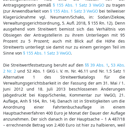
Antragsgegnerin gemäß
§ 155 Abs. 1 Satz 3 VwGO
zu tragen
(zur Anwendbarkeit von
§ 155 Abs. 1 Satz 3 VwGO
bei teilweiser
Klagerücknahme vgl. Neumann/Schaks, in: Sodan/Ziekow,
Verwaltungsgerichtsordnung, 5. Aufl. 2018, § 155 Rn. 12). Denn
ausgehend vom Streitwert bemisst sich das Verhältnis von
Obsiegen der Antragstellerin zu ihrem Unterliegen mit 95
Prozent zu 5 Prozent; auch mit Blick auf die Höhe des
Streitwerts unterliegt sie damit nur zu einem geringen Teil im
Sinne von
§ 155 Abs. 1 Satz 3 VwGO
.
Die Streitwertfestsetzung beruht auf den
§§ 39 Abs. 1
,
53 Abs.
2 Nr. 2
und 52 Abs. 1 GKG i. V. m. Nr. 46.11 und Nr. 1.5 Satz 1
Alternative 1 des Streitwertkatalogs für die
Verwaltungsgerichtsbarkeit in der Fassung der am 31. Mai / 1.
Juni 2012 und 18. Juli 2013 beschlossenen Änderungen
(abgedruckt bei Kopp/Schenke, Kommentar zur VwGO, 21.
Auflage, Anh § 164, Rn. 14). Danach ist in Streitigkeiten um die
Anordnung einer Fahrtenbuchauflage in einem
Hauptsacheverfahren 400 Euro je Monat der Dauer der Auflage
anzunehmen. Der sich danach in der Hauptsache – 1 A 487/18
– errechnende Betrag von 2.400 Euro ist hier zu halbieren, weil