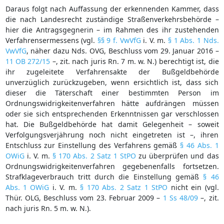
Daraus folgt nach Auffassung der erkennenden Kammer, dass
die nach Landesrecht zuständige Straßenverkehrsbehörde –
hier die Antragsgegnerin – im Rahmen des ihr zustehenden
Verfahrensermessens (vgl.
§§ 9 f. VwVfG
i. V. m.
§ 1 Abs. 1 Nds.
VwVfG
, näher dazu Nds. OVG, Beschluss vom 29. Januar 2016 –
11 OB 272/15
–, zit. nach juris Rn. 7 m. w. N.) berechtigt ist, die
ihr zugeleitete Verfahrensakte der Bußgeldbehörde
unverzüglich zurückzugeben, wenn ersichtlich ist, dass sich
dieser die Täterschaft einer bestimmten Person im
Ordnungswidrigkeitenverfahren hätte aufdrängen müssen
oder sie sich entsprechenden Erkenntnissen gar verschlossen
hat. Die Bußgeldbehörde hat damit Gelegenheit – soweit
Verfolgungsverjährung noch nicht eingetreten ist –, ihren
Entschluss zur Einstellung des Verfahrens gemäß
§ 46 Abs. 1
OWiG
i. V. m.
§ 170 Abs. 2 Satz 1 StPO
zu überprüfen und das
Ordnungswidrigkeitenverfahren gegebenenfalls fortsetzen.
Strafklageverbrauch tritt durch die Einstellung gemäß
§ 46
Abs. 1 OWiG
i. V. m.
§ 170 Abs. 2 Satz 1 StPO
nicht ein (vgl.
Thür. OLG, Beschluss vom 23. Februar 2009 –
1 Ss 48/09
–, zit.
nach juris Rn. 5 m. w. N.).