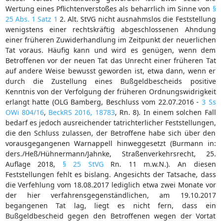
Wertung eines Pflichtenverstoßes als beharrlich im Sinne von
§
25 Abs. 1 Satz 1
2. Alt. StVG nicht ausnahmslos die Feststellung
wenigstens einer rechtskräftig abgeschlossenen Ahndung
einer früheren Zuwiderhandlung im Zeitpunkt der neuerlichen
Tat voraus. Häufig kann und wird es genügen, wenn dem
Betroffenen vor der neuen Tat das Unrecht einer früheren Tat
auf andere Weise bewusst geworden ist, etwa dann, wenn er
durch die Zustellung eines Bußgeldbescheids positive
Kenntnis von der Verfolgung der früheren Ordnungswidrigkeit
erlangt hatte (OLG Bamberg, Beschluss vom 22.07.2016 -
3 Ss
OWi 804/16
,
BeckRS 2016, 18783
, Rn. 8). In einem solchen Fall
bedarf es jedoch ausreichender tatrichterlicher Feststellungen,
die den Schluss zulassen, der Betroffene habe sich über den
vorausgegangenen Warnappell hinweggesetzt (Burmann in:
ders./Heß/Hühnermann/Jahnke, Straßenverkehrsrecht, 25.
Auflage 2018,
§ 25 StVG
Rn. 11 m.w.N.). An diesen
Feststellungen fehlt es bislang. Angesichts der Tatsache, dass
die Verfehlung vom 18.08.2017 lediglich etwa zwei Monate vor
der hier verfahrensgegenständlichen, am 19.10.2017
begangenen Tat lag, liegt es nicht fern, dass ein
Bußgeldbescheid gegen den Betroffenen wegen der Vortat