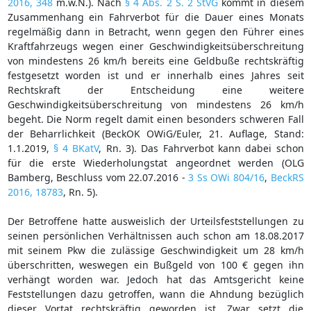
2016, 348
m.w.N.). Nach
§ 4 Abs. 2 S. 2 StVG
kommt in diesem
Zusammenhang ein Fahrverbot für die Dauer eines Monats
regelmäßig dann in Betracht, wenn gegen den Führer eines
Kraftfahrzeugs wegen einer Geschwindigkeitsüberschreitung
von mindestens 26 km/h bereits eine Geldbuße rechtskräftig
festgesetzt worden ist und er innerhalb eines Jahres seit
Rechtskraft der Entscheidung eine weitere
Geschwindigkeitsüberschreitung von mindestens 26 km/h
begeht. Die Norm regelt damit einen besonders schweren Fall
der Beharrlichkeit (BeckOK OWiG/Euler, 21. Auflage, Stand:
1.1.2019,
§ 4 BKatV
, Rn. 3). Das Fahrverbot kann dabei schon
für die erste Wiederholungstat angeordnet werden (OLG
Bamberg, Beschluss vom 22.07.2016 -
3 Ss OWi 804/16
,
BeckRS
2016, 18783
, Rn. 5).
Der Betroffene hatte ausweislich der Urteilsfeststellungen zu
seinen persönlichen Verhältnissen auch schon am 18.08.2017
mit seinem Pkw die zulässige Geschwindigkeit um 28 km/h
überschritten, weswegen ein Bußgeld von 100 € gegen ihn
verhängt worden war. Jedoch hat das Amtsgericht keine
Feststellungen dazu getroffen, wann die Ahndung bezüglich
dieser Vortat rechtskräftig geworden ist. Zwar setzt die