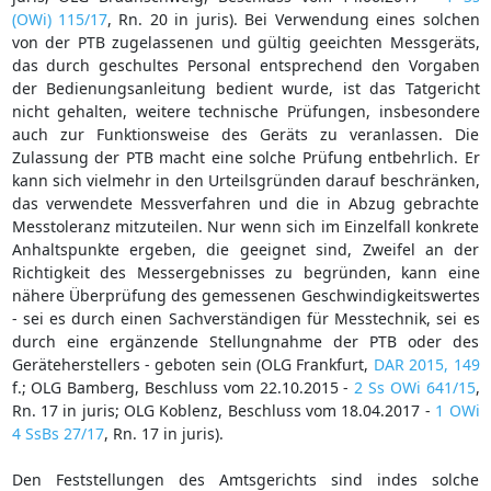
(OWi) 115/17
, Rn. 20 in juris). Bei Verwendung eines solchen
von der PTB zugelassenen und gültig geeichten Messgeräts,
das durch geschultes Personal entsprechend den Vorgaben
der Bedienungsanleitung bedient wurde, ist das Tatgericht
nicht gehalten, weitere technische Prüfungen, insbesondere
auch zur Funktionsweise des Geräts zu veranlassen. Die
Zulassung der PTB macht eine solche Prüfung entbehrlich. Er
kann sich vielmehr in den Urteilsgründen darauf beschränken,
das verwendete Messverfahren und die in Abzug gebrachte
Messtoleranz mitzuteilen. Nur wenn sich im Einzelfall konkrete
Anhaltspunkte ergeben, die geeignet sind, Zweifel an der
Richtigkeit des Messergebnisses zu begründen, kann eine
nähere Überprüfung des gemessenen Geschwindigkeitswertes
- sei es durch einen Sachverständigen für Messtechnik, sei es
durch eine ergänzende Stellungnahme der PTB oder des
Geräteherstellers - geboten sein (OLG Frankfurt,
DAR 2015, 149
f.; OLG Bamberg, Beschluss vom 22.10.2015 -
2 Ss OWi 641/15
,
Rn. 17 in juris; OLG Koblenz, Beschluss vom 18.04.2017 -
1 OWi
4 SsBs 27/17
, Rn. 17 in juris).
Den Feststellungen des Amtsgerichts sind indes solche