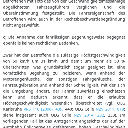
Betroffenen mit Foto des von der Geschwindigkeitsmessanlage
abgelichteten Fahrzeugführers verglichen und die
Übereinstimmung festgestellt. Die Fahrereigenschaft des
Betroffenen wird auch in der Rechtsbeschwerdebegründung
nicht angezweifelt.
c) Die Annahme der fahrlässigen Begehungsweise begegnet
ebenfalls keinen rechtlichen Bedenken.
Zwar hat der Betroffene die zulässige Höchstgeschwindigkeit
von 60 km/h um 31 km/h und damit um mehr als 50 %
überschritten, was grundsätzlich sogar geeignet ist, eine
vorsätzliche Begehung zu indizieren, wenn anhand der
Motorengeräusche, der sonstigen Fahrgeräusche, der
Fahrzeugvibration und anhand der Schnelligkeit, mit der sich
die Umgebung ändert, der Fahrer zuverlässig einschätzen
kann und dadurch erkennt, dass er die erlaubte
Höchstgeschwindigkeit wesentlich überschreitet (vgl. OLG
Karlsruhe
VRS 110 (2006), 439
, 440; OLG Celle
NZV 2011, 618
;
siehe insgesamt auch OLG Celle
NZV 2014, 232
, 233). Im
vorliegenden Fall ist das Amtsgericht angesichts der auf der
Autobahn üblicherweise gefahrenen, hohen Geschwindigkeit