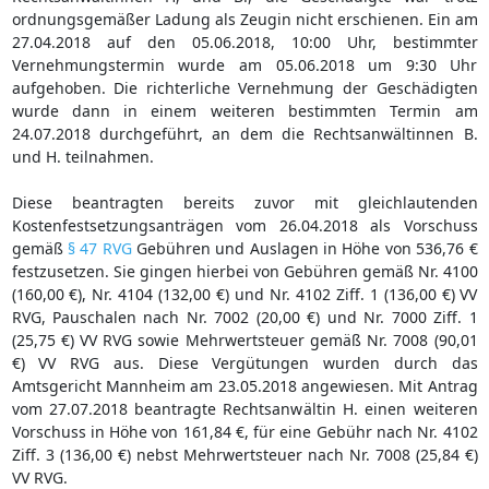
ordnungsgemäßer Ladung als Zeugin nicht erschienen. Ein am
27.04.2018 auf den 05.06.2018, 10:00 Uhr, bestimmter
Vernehmungstermin wurde am 05.06.2018 um 9:30 Uhr
aufgehoben. Die richterliche Vernehmung der Geschädigten
wurde dann in einem weiteren bestimmten Termin am
24.07.2018 durchgeführt, an dem die Rechtsanwältinnen B.
und H. teilnahmen.
Diese beantragten bereits zuvor mit gleichlautenden
Kostenfestsetzungsanträgen vom 26.04.2018 als Vorschuss
gemäß
§ 47 RVG
Gebühren und Auslagen in Höhe von 536,76 €
festzusetzen. Sie gingen hierbei von Gebühren gemäß Nr. 4100
(160,00 €), Nr. 4104 (132,00 €) und Nr. 4102 Ziff. 1 (136,00 €) VV
RVG, Pauschalen nach Nr. 7002 (20,00 €) und Nr. 7000 Ziff. 1
(25,75 €) VV RVG sowie Mehrwertsteuer gemäß Nr. 7008 (90,01
€) VV RVG aus. Diese Vergütungen wurden durch das
Amtsgericht Mannheim am 23.05.2018 angewiesen. Mit Antrag
vom 27.07.2018 beantragte Rechtsanwältin H. einen weiteren
Vorschuss in Höhe von 161,84 €, für eine Gebühr nach Nr. 4102
Ziff. 3 (136,00 €) nebst Mehrwertsteuer nach Nr. 7008 (25,84 €)
VV RVG.