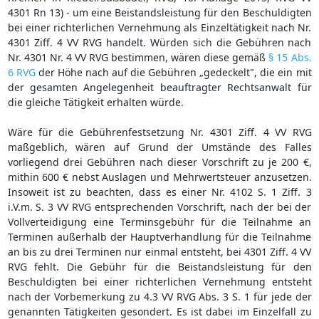
4301 Rn 13) - um eine Beistandsleistung für den Beschuldigten
bei einer richterlichen Vernehmung als Einzeltätigkeit nach Nr.
4301 Ziff. 4 VV RVG handelt. Würden sich die Gebühren nach
Nr. 4301 Nr. 4 VV RVG bestimmen, wären diese gemäß
§ 15 Abs.
6 RVG
der Höhe nach auf die Gebühren „gedeckelt", die ein mit
der gesamten Angelegenheit beauftragter Rechtsanwalt für
die gleiche Tätigkeit erhalten würde.
Wäre für die Gebührenfestsetzung Nr. 4301 Ziff. 4 VV RVG
maßgeblich, wären auf Grund der Umstände des Falles
vorliegend drei Gebühren nach dieser Vorschrift zu je 200 €,
mithin 600 € nebst Auslagen und Mehrwertsteuer anzusetzen.
Insoweit ist zu beachten, dass es einer Nr. 4102 S. 1 Ziff. 3
i.V.m. S. 3 VV RVG entsprechenden Vorschrift, nach der bei der
Vollverteidigung eine Terminsgebühr für die Teilnahme an
Terminen außerhalb der Hauptverhandlung für die Teilnahme
an bis zu drei Terminen nur einmal entsteht, bei 4301 Ziff. 4 VV
RVG fehlt. Die Gebühr für die Beistandsleistung für den
Beschuldigten bei einer richterlichen Vernehmung entsteht
nach der Vorbemerkung zu 4.3 VV RVG Abs. 3 S. 1 für jede der
genannten Tätigkeiten gesondert. Es ist dabei im Einzelfall zu