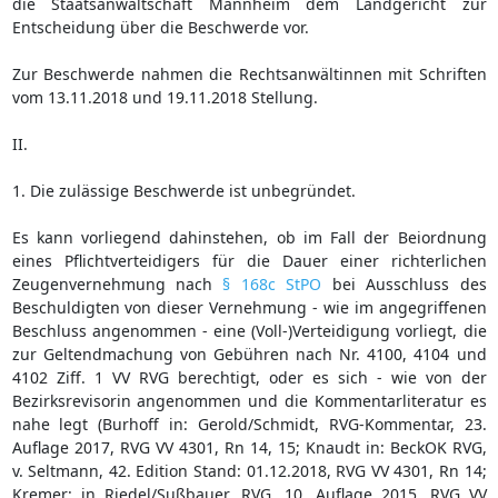
die Staatsanwaltschaft Mannheim dem Landgericht zur
Entscheidung über die Beschwerde vor.
Zur Beschwerde nahmen die Rechtsanwältinnen mit Schriften
vom 13.11.2018 und 19.11.2018 Stellung.
II.
1. Die zulässige Beschwerde ist unbegründet.
Es kann vorliegend dahinstehen, ob im Fall der Beiordnung
eines Pflichtverteidigers für die Dauer einer richterlichen
Zeugenvernehmung nach
§ 168c StPO
bei Ausschluss des
Beschuldigten von dieser Vernehmung - wie im angegriffenen
Beschluss angenommen - eine (Voll-)Verteidigung vorliegt, die
zur Geltendmachung von Gebühren nach Nr. 4100, 4104 und
4102 Ziff. 1 VV RVG berechtigt, oder es sich - wie von der
Bezirksrevisorin angenommen und die Kommentarliteratur es
nahe legt (Burhoff in: Gerold/Schmidt, RVG-Kommentar, 23.
Auflage 2017, RVG VV 4301, Rn 14, 15; Knaudt in: BeckOK RVG,
v. Seltmann, 42. Edition Stand: 01.12.2018, RVG VV 4301, Rn 14;
Kremer: in Riedel/Sußbauer, RVG, 10. Auflage 2015, RVG VV