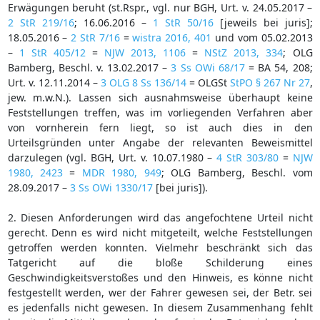
Erwägungen beruht (st.Rspr., vgl. nur BGH, Urt. v. 24.05.2017 –
2 StR 219/16
; 16.06.2016 –
1 StR 50/16
[jeweils bei juris];
18.05.2016 –
2 StR 7/16
=
wistra 2016, 401
und vom 05.02.2013
–
1 StR 405/12
=
NJW 2013, 1106
=
NStZ 2013, 334
; OLG
Bamberg, Beschl. v. 13.02.2017 –
3 Ss OWi 68/17
= BA 54, 208;
Urt. v. 12.11.2014 –
3 OLG 8 Ss 136/14
= OLGSt
StPO § 267 Nr 27
,
jew. m.w.N.). Lassen sich ausnahmsweise überhaupt keine
Feststellungen treffen, was im vorliegenden Verfahren aber
von vornherein fern liegt, so ist auch dies in den
Urteilsgründen unter Angabe der relevanten Beweismittel
darzulegen (vgl. BGH, Urt. v. 10.07.1980 –
4 StR 303/80
=
NJW
1980, 2423
=
MDR 1980, 949
; OLG Bamberg, Beschl. vom
28.09.2017 –
3 Ss OWi 1330/17
[bei juris]).
2. Diesen Anforderungen wird das angefochtene Urteil nicht
gerecht. Denn es wird nicht mitgeteilt, welche Feststellungen
getroffen werden konnten. Vielmehr beschränkt sich das
Tatgericht auf die bloße Schilderung eines
Geschwindigkeitsverstoßes und den Hinweis, es könne nicht
festgestellt werden, wer der Fahrer gewesen sei, der Betr. sei
es jedenfalls nicht gewesen. In diesem Zusammenhang fehlt