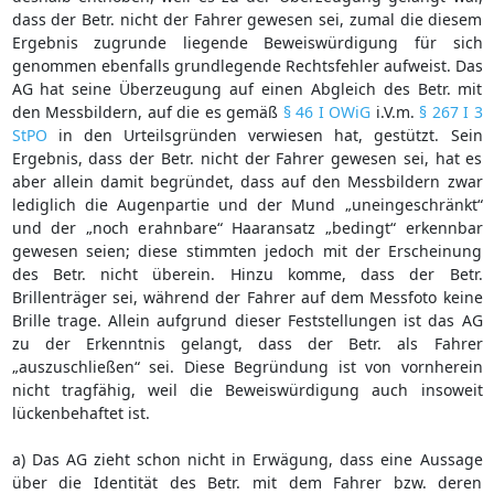
dass der Betr. nicht der Fahrer gewesen sei, zumal die diesem
Ergebnis zugrunde liegende Beweiswürdigung für sich
genommen ebenfalls grundlegende Rechtsfehler aufweist. Das
AG hat seine Überzeugung auf einen Abgleich des Betr. mit
den Messbildern, auf die es gemäß
§ 46 I OWiG
i.V.m.
§ 267 I 3
StPO
in den Urteilsgründen verwiesen hat, gestützt. Sein
Ergebnis, dass der Betr. nicht der Fahrer gewesen sei, hat es
aber allein damit begründet, dass auf den Messbildern zwar
lediglich die Augenpartie und der Mund „uneingeschränkt“
und der „noch erahnbare“ Haaransatz „bedingt“ erkennbar
gewesen seien; diese stimmten jedoch mit der Erscheinung
des Betr. nicht überein. Hinzu komme, dass der Betr.
Brillenträger sei, während der Fahrer auf dem Messfoto keine
Brille trage. Allein aufgrund dieser Feststellungen ist das AG
zu der Erkenntnis gelangt, dass der Betr. als Fahrer
„auszuschließen“ sei. Diese Begründung ist von vornherein
nicht tragfähig, weil die Beweiswürdigung auch insoweit
lückenbehaftet ist.
a) Das AG zieht schon nicht in Erwägung, dass eine Aussage
über die Identität des Betr. mit dem Fahrer bzw. deren