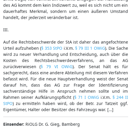
des AG kommt dem kein Indizwert zu, weil es sich nicht um ein
dauerhaftes Merkmal, sondern um einen äußeren Umstand
handelt, der jederzeit veränderbar ist.
III.
Auf die Rechtsbeschwerde der StA ist daher das angefochtene
Urteil aufzuheben (
§ 353 StPO
i.V.m.
§ 79 III 1 OWiG
). Die Sache
wird zu neuer Verhandlung und Entscheidung, auch über die
Kosten des Rechtsbeschwerdeverfahrens, an das AG
zurückverwiesen (
§ 79 VI OWiG
). Der Senat hält es für
sachgerecht, dass eine andere Abteilung mit diesem Verfahren
befasst wird. Für die neue Hauptverhandlung weist der Senat
darauf hin, dass das AG zur Frage der Identifizierung
sachverständige Hilfe in Anspruch nehmen sollte und im
Rahmen seiner Aufklärungspflicht (
§ 71 I OWiG
i.V.m.
§ 244 II
StPO
) zu ermitteln haben wird, ob der Betr. zur Tatzeit ggf.
Eigentümer, Halter oder Besitzer des Fahrzeugs war. […]
Einsender:
RiOLG Dr. G. Gieg, Bamberg