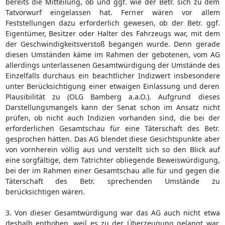
bereits die Mitteilung, ob und ggf. wie der Betr. sich zu dem
Tatvorwurf eingelassen hat. Ferner wären vor allem
Feststellungen dazu erforderlich gewesen, ob der Betr. ggf.
Eigentümer, Besitzer oder Halter des Fahrzeugs war, mit dem
der Geschwindigkeitsverstoß begangen wurde. Denn gerade
diesen Umständen käme im Rahmen der gebotenen, vom AG
allerdings unterlassenen Gesamtwürdigung der Umstände des
Einzelfalls durchaus ein beachtlicher Indizwert insbesondere
unter Berücksichtigung einer etwaigen Einlassung und deren
Plausibilität zu (OLG Bamberg a.a.O.). Aufgrund dieses
Darstellungsmangels kann der Senat schon im Ansatz nicht
prüfen, ob nicht auch Indizien vorhanden sind, die bei der
erforderlichen Gesamtschau für eine Täterschaft des Betr.
gesprochen hätten. Das AG blendet diese Gesichtspunkte aber
von vornherein völlig aus und verstellt sich so den Blick auf
eine sorgfältige, dem Tatrichter obliegende Beweiswürdigung,
bei der im Rahmen einer Gesamtschau alle für und gegen die
Täterschaft des Betr. sprechenden Umstände zu
berücksichtigen wären.
3. Von dieser Gesamtwürdigung war das AG auch nicht etwa
deshalb enthoben, weil es zu der Überzeugung gelangt war,