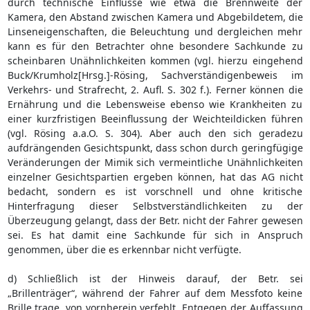
durch technische Einflüsse wie etwa die Brennweite der
Kamera, den Abstand zwischen Kamera und Abgebildetem, die
Linseneigenschaften, die Beleuchtung und dergleichen mehr
kann es für den Betrachter ohne besondere Sachkunde zu
scheinbaren Unähnlichkeiten kommen (vgl. hierzu eingehend
Buck/Krumholz[Hrsg.]-Rösing, Sachverständigenbeweis im
Verkehrs- und Strafrecht, 2. Aufl. S. 302 f.). Ferner können die
Ernährung und die Lebensweise ebenso wie Krankheiten zu
einer kurzfristigen Beeinflussung der Weichteildicken führen
(vgl. Rösing a.a.O. S. 304). Aber auch den sich geradezu
aufdrängenden Gesichtspunkt, dass schon durch geringfügige
Veränderungen der Mimik sich vermeintliche Unähnlichkeiten
einzelner Gesichtspartien ergeben können, hat das AG nicht
bedacht, sondern es ist vorschnell und ohne kritische
Hinterfragung dieser Selbstverständlichkeiten zu der
Überzeugung gelangt, dass der Betr. nicht der Fahrer gewesen
sei. Es hat damit eine Sachkunde für sich in Anspruch
genommen, über die es erkennbar nicht verfügte.
d) Schließlich ist der Hinweis darauf, der Betr. sei
„Brillenträger“, während der Fahrer auf dem Messfoto keine
Brille trage, von vornherein verfehlt. Entgegen der Auffassung