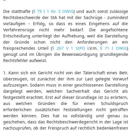
Die statthafte (
§ 79 I 1 Nr. 3 OWiG
) und auch sonst zulässige
Rechtsbeschwerde der StA hat mit der Sachrüge - zumindest
vorläufigen – Erfolg, so dass es eines Eingehens auf die
Verfahrensrüge nicht mehr bedarf. Die angefochtene
Entscheidung unterliegt der Aufhebung, weil die Darstellung
der Gründe schon nicht den Anforderungen an ein
freisprechendes Urteil (
§ 267 V 1 StPO
i.V.m.
§ 71 I OWiG
)
genügt und im Übrigen die Beweiswürdigung grundlegende
Rechtsfehler aufweist.
1. Kann sich ein Gericht nicht von der Täterschaft eines Betr.
überzeugen, ist zunächst der ihm zur Last gelegte Vorwurf
aufzuzeigen. Sodann muss in einer geschlossenen Darstellung
dargelegt werden, welchen Sachverhalt das Gericht als
festgestellt erachtet. Erst auf dieser Grundlage ist zu erörtern,
aus welchen Gründen die für einen Schuldspruch
erforderlichen zusätzlichen Feststellungen nicht getroffen
werden können. Dies hat so vollständig und genau zu
geschehen, dass das Rechtsbeschwerdegericht in der Lage ist
nachzuprüfen, ob der Freispruch auf rechtlich bedenkenfreien