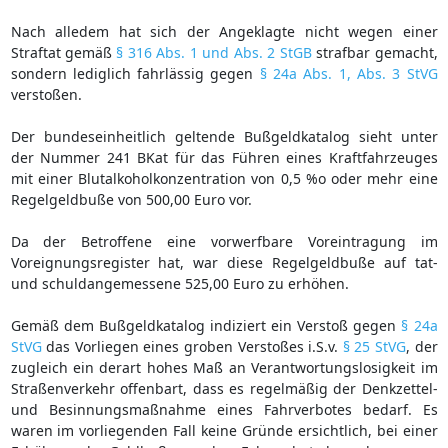
Nach alledem hat sich der Angeklagte nicht wegen einer
Straftat gemäß
§ 316 Abs. 1 und Abs. 2 StGB
strafbar gemacht,
sondern lediglich fahrlässig gegen
§ 24a Abs. 1, Abs. 3 StVG
verstoßen.
Der bundeseinheitlich geltende Bußgeldkatalog sieht unter
der Nummer 241 BKat für das Führen eines Kraftfahrzeuges
mit einer Blutalkoholkonzentration von 0,5 %o oder mehr eine
Regelgeldbuße von 500,00 Euro vor.
Da der Betroffene eine vorwerfbare Voreintragung im
Voreignungsregister hat, war diese Regelgeldbuße auf tat-
und schuldangemessene 525,00 Euro zu erhöhen.
Gemäß dem Bußgeldkatalog indiziert ein Verstoß gegen
§ 24a
StVG
das Vorliegen eines groben Verstoßes i.S.v.
§ 25 StVG
, der
zugleich ein derart hohes Maß an Verantwortungslosigkeit im
Straßenverkehr offenbart, dass es regelmäßig der Denkzettel-
und Besinnungsmaßnahme eines Fahrverbotes bedarf. Es
waren im vorliegenden Fall keine Gründe ersichtlich, bei einer