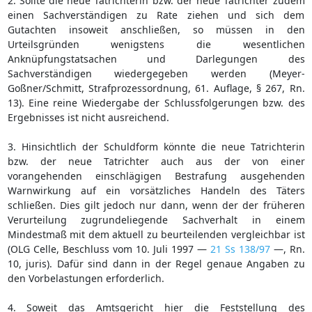
2. Sollte die neue Tatrichterin bzw. der neue Tatrichter zudem
einen Sachverständigen zu Rate ziehen und sich dem
Gutachten insoweit anschließen, so müssen in den
Urteilsgründen wenigstens die wesentlichen
Anknüpfungstatsachen und Darlegungen des
Sachverständigen wiedergegeben werden (Meyer-
Goßner/Schmitt, Strafprozessordnung, 61. Auflage, § 267, Rn.
13). Eine reine Wiedergabe der Schlussfolgerungen bzw. des
Ergebnisses ist nicht ausreichend.
3. Hinsichtlich der Schuldform könnte die neue Tatrichterin
bzw. der neue Tatrichter auch aus der von einer
vorangehenden einschlägigen Bestrafung ausgehenden
Warnwirkung auf ein vorsätzliches Handeln des Täters
schließen. Dies gilt jedoch nur dann, wenn der der früheren
Verurteilung zugrundeliegende Sachverhalt in einem
Mindestmaß mit dem aktuell zu beurteilenden vergleichbar ist
(OLG Celle, Beschluss vom 10. Juli 1997 —
21 Ss 138/97
—, Rn.
10, juris). Dafür sind dann in der Regel genaue Angaben zu
den Vorbelastungen erforderlich.
4. Soweit das Amtsgericht hier die Feststellung des