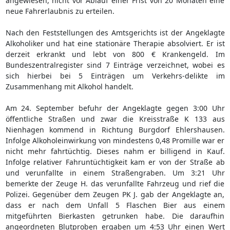
angewiesen, nicht vor Ablauf einer Frist von 20 Monaten eine
neue Fahrerlaubnis zu erteilen.
Nach den Feststellungen des Amtsgerichts ist der Angeklagte
Alkoholiker und hat eine stationäre Therapie absolviert. Er ist
derzeit erkrankt und lebt von 800 € Krankengeld. Im
Bundeszentralregister sind 7 Einträge verzeichnet, wobei es
sich hierbei bei 5 Einträgen um Verkehrs-delikte im
Zusammenhang mit Alkohol handelt.
Am 24. September befuhr der Angeklagte gegen 3:00 Uhr
öffentliche Straßen und zwar die Kreisstraße K 133 aus
Nienhagen kommend in Richtung Burgdorf Ehlershausen.
Infolge Alkoholeinwirkung von mindestens 0,48 Promille war er
nicht mehr fahrtüchtig. Dieses nahm er billigend in Kauf.
Infolge relativer Fahruntüchtigkeit kam er von der Straße ab
und verunfallte in einem Straßengraben. Um 3:21 Uhr
bemerkte der Zeuge H. das verunfallte Fahrzeug und rief die
Polizei. Gegenüber dem Zeugen PK J. gab der Angeklagte an,
dass er nach dem Unfall 5 Flaschen Bier aus einem
mitgeführten Bierkasten getrunken habe. Die daraufhin
angeordneten Blutproben ergaben um 4:53 Uhr einen Wert