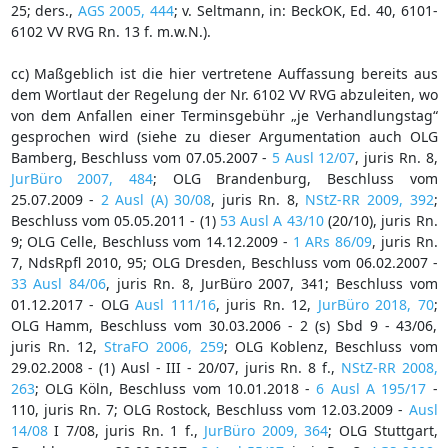
25; ders.,
AGS 2005, 444
; v. Seltmann, in: BeckOK, Ed. 40, 6101-
6102 VV RVG Rn. 13 f. m.w.N.).
cc) Maßgeblich ist die hier vertretene Auffassung bereits aus
dem Wortlaut der Regelung der Nr. 6102 VV RVG abzuleiten, wo
von dem Anfallen einer Terminsgebühr „je Verhandlungstag“
gesprochen wird (siehe zu dieser Argumentation auch OLG
Bamberg, Beschluss vom 07.05.2007 -
5 Ausl 12/07
, juris Rn. 8,
JurBüro 2007, 484
; OLG Brandenburg, Beschluss vom
25.07.2009 -
2 Ausl (A) 30/08
, juris Rn. 8,
NStZ-RR 2009, 392
;
Beschluss vom 05.05.2011 - (1)
53 Ausl A 43/10
(20/10), juris Rn.
9; OLG Celle, Beschluss vom 14.12.2009 -
1 ARs 86/09
, juris Rn.
7, NdsRpfl 2010, 95; OLG Dresden, Beschluss vom 06.02.2007 -
33 Ausl 84/06
, juris Rn. 8, JurBüro 2007, 341; Beschluss vom
01.12.2017 - OLG
Ausl 111/16
, juris Rn. 12,
JurBüro 2018, 70
;
OLG Hamm, Beschluss vom 30.03.2006 - 2 (s) Sbd 9 - 43/06,
juris Rn. 12,
StraFO 2006, 259
; OLG Koblenz, Beschluss vom
29.02.2008 - (1) Ausl - III - 20/07, juris Rn. 8 f.,
NStZ-RR 2008,
263
; OLG Köln, Beschluss vom 10.01.2018 -
6 Ausl A 195/17
-
110, juris Rn. 7; OLG Rostock, Beschluss vom 12.03.2009 -
Ausl
14/08
I 7/08, juris Rn. 1 f.,
JurBüro 2009, 364
; OLG Stuttgart,