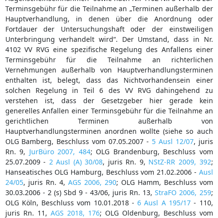
Terminsgebühr für die Teilnahme an „Terminen außerhalb der
Hauptverhandlung, in denen über die Anordnung oder
Fortdauer der Untersuchungshaft oder der einstweiligen
Unterbringung verhandelt wird“. Der Umstand, dass in Nr.
4102 VV RVG eine spezifische Regelung des Anfallens einer
Terminsgebühr für die Teilnahme an richterlichen
Vernehmungen außerhalb von Hauptverhandlungsterminen
enthalten ist, belegt, dass das Nichtvorhandensein einer
solchen Regelung in Teil 6 des VV RVG dahingehend zu
verstehen ist, dass der Gesetzgeber hier gerade kein
generelles Anfallen einer Terminsgebühr für die Teilnahme an
gerichtlichen Terminen außerhalb von
Hauptverhandlungsterminen anordnen wollte (siehe so auch
OLG Bamberg, Beschluss vom 07.05.2007 -
5 Ausl 12/07
, juris
Rn. 9,
JurBüro 2007, 484
; OLG Brandenburg, Beschluss vom
25.07.2009 -
2 Ausl (A) 30/08
, juris Rn. 9,
NStZ-RR 2009, 392
;
Hanseatisches OLG Hamburg, Beschluss vom 21.02.2006 -
Ausl
24/05
, juris Rn. 4,
AGS 2006, 290
; OLG Hamm, Beschluss vom
30.03.2006 - 2 (s) Sbd 9 - 43/06, juris Rn. 13,
StraFO 2006, 259
;
OLG Köln, Beschluss vom 10.01.2018 -
6 Ausl A 195/17
- 110,
juris Rn. 11,
AGS 2018, 176
; OLG Oldenburg, Beschluss vom