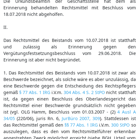
Die Urkundsbeamtin der Geschäftsstelle hat dem als
Erinnerung behandelten Rechtsmittel mit Beschluss vom
18.07.2018 nicht abgeholfen.
II.
Das Rechtsmittel des Beistands vom 10.07.2018 ist statthaft
und zulässig als Erinnerung gegen den
Vergütungsfestsetzungsbeschluss vom 29.06.2018. Die
Erinnerung ist aber nicht begründet.
1. Das Rechtsmittel des Beistands vom 10.07.2018 ist zwar als
Beschwerde bezeichnet, als solche wäre es aber unzulässig, da
eine Beschwerde gegen die Entscheidung des Rechtspflegers
gemäß
§ 77 Abs. 1 IRG
i.V.m.
304 Abs. 4 S. 2 StPO
nicht statthaft
ist, da gegen einen Beschluss des Oberlandesgericht das
Rechtsmittel einer Beschwerde grundsätzlich nicht gegeben
ist (vgl. OLG Hamm, Beschluss vom 01.03.2007 - (2)
4 Ausl A
34/05
(220/06), juris Rn. 6,
JurBüro 2007, 309
). Stattdessen ist
das Rechtsmittel gemäß den
§§ 77 Abs. 1 IRG
i.V.m.
300 StPO
so
auszulegen, dass es den vom Rechtsmittelführer erkennbar
angestrebten Zweck möglichst erreicht (siehe BGH, Urteil vom