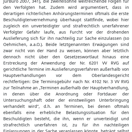
JurBüro 2007, 341), die zweifelsohne weitreichende Folgen für
den Verfolgten hat. Zudem wird argumentiert, dass in
derartigen richterlichen Anhörungsterminen oftmals die erste
Beschuldigtenvernehmung überhaupt stattfinde, wobei hier
zugleich ein unverteidigter und strafrechtlich unerfahrener
Verfolgter Gefahr laufe, aus Furcht vor der drohenden
Auslieferung sich für ihn nachteilig zur Sache einzulassen (so
Oehmichen, a.a.O.). Beide letztgenannten Erwägungen sind
zwar nicht von der Hand zu weisen, können aber letztlich
dennoch nicht über den Gesetzeswortlaut hinaus eine
Erstreckung der Anwendung der Nr. 6201 VV RVG auf
gerichtliche Termine im Auslieferungsverfahren außerhalb von
Hauptverhandlungen vor dem Oberlandesgericht
rechtfertigen: Die Terminsgebühr nach Nr. 4102 Nr. 3 VV RVG
zur Teilnahme an „Terminen außerhalb der Hauptverhandlung,
in denen über die Anordnung oder Fortdauer der
Untersuchungshaft oder der einstweiligen Unterbringung
verhandelt wird“, d.h. an Terminen, bei denen oftmals
ebenfalls eine erhebliche Belastungssituation für den
Beschuldigten besteht, die ihn, wenn er unverteidigt und
strafrechtlich unerfahren ist, zu für ihn nachteiligen
Einlassungen in der Sache veranlassen könnte, beträgt selbst