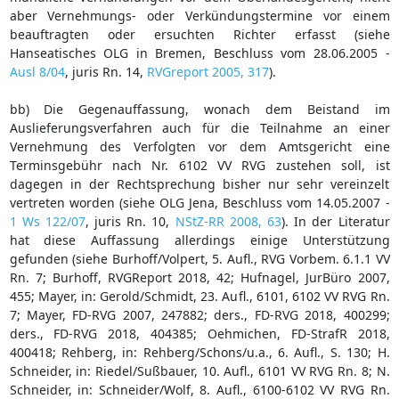
aber Vernehmungs- oder Verkündungstermine vor einem
beauftragten oder ersuchten Richter erfasst (siehe
Hanseatisches OLG in Bremen, Beschluss vom 28.06.2005 -
Ausl 8/04
, juris Rn. 14,
RVGreport 2005, 317
).
bb) Die Gegenauffassung, wonach dem Beistand im
Auslieferungsverfahren auch für die Teilnahme an einer
Vernehmung des Verfolgten vor dem Amtsgericht eine
Terminsgebühr nach Nr. 6102 VV RVG zustehen soll, ist
dagegen in der Rechtsprechung bisher nur sehr vereinzelt
vertreten worden (siehe OLG Jena, Beschluss vom 14.05.2007 -
1 Ws 122/07
, juris Rn. 10,
NStZ-RR 2008, 63
). In der Literatur
hat diese Auffassung allerdings einige Unterstützung
gefunden (siehe Burhoff/Volpert, 5. Aufl., RVG Vorbem. 6.1.1 VV
Rn. 7; Burhoff, RVGReport 2018, 42; Hufnagel, JurBüro 2007,
455; Mayer, in: Gerold/Schmidt, 23. Aufl., 6101, 6102 VV RVG Rn.
7; Mayer, FD-RVG 2007, 247882; ders., FD-RVG 2018, 400299;
ders., FD-RVG 2018, 404385; Oehmichen, FD-StrafR 2018,
400418; Rehberg, in: Rehberg/Schons/u.a., 6. Aufl., S. 130; H.
Schneider, in: Riedel/Sußbauer, 10. Aufl., 6101 VV RVG Rn. 8; N.
Schneider, in: Schneider/Wolf, 8. Aufl., 6100-6102 VV RVG Rn.