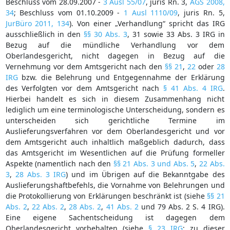
Beschluss vom 28.09.2007 -
3 Ausl 55/07
, juris Rn. 3,
AGS 2008,
34
; Beschluss vom 01.10.2009 -
1 Ausl 1110/09
, juris Rn. 5,
JurBüro 2011, 134
). Von einer „Verhandlung“ spricht das IRG
ausschließlich in den
§§ 30 Abs. 3
, 31 sowie 33 Abs. 3 IRG in
Bezug auf die mündliche Verhandlung vor dem
Oberlandesgericht, nicht dagegen in Bezug auf die
Vernehmung vor dem Amtsgericht nach den
§§ 21
,
22
oder
28
IRG
bzw. die Belehrung und Entgegennahme der Erklärung
des Verfolgten vor dem Amtsgericht nach
§ 41 Abs. 4 IRG
.
Hierbei handelt es sich in diesem Zusammenhang nicht
lediglich um eine terminologische Unterscheidung, sondern es
unterscheiden sich gerichtliche Termine im
Auslieferungsverfahren vor dem Oberlandesgericht und vor
dem Amtsgericht auch inhaltlich maßgeblich dadurch, dass
das Amtsgericht im Wesentlichen auf die Prüfung formeller
Aspekte (namentlich nach den
§§ 21 Abs. 3 und Abs. 5
,
22 Abs.
3
,
28 Abs. 3 IRG
) und im Übrigen auf die Bekanntgabe des
Auslieferungshaftbefehls, die Vornahme von Belehrungen und
die Protokollierung von Erklärungen beschränkt ist (siehe
§§ 21
Abs. 2
,
22 Abs. 2
,
28 Abs. 2
,
41 Abs. 2
und 79 Abs. 2 S. 4 IRG).
Eine eigene Sachentscheidung ist dagegen dem
Oberlandesgericht vorbehalten (siehe
§ 23 IRG
; zu dieser