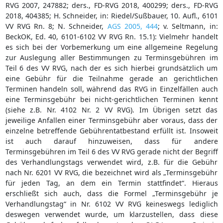
RVG 2007, 247882; ders., FD-RVG 2018, 400299; ders., FD-RVG
2018, 404385; H. Schneider, in: Riedel/Sußbauer, 10. Aufl., 6101
VV RVG Rn. 8; N. Schneider,
AGS 2005, 444
; v. Seltmann, in:
BeckOK, Ed. 40, 6101-6102 VV RVG Rn. 15.1): Vielmehr handelt
es sich bei der Vorbemerkung um eine allgemeine Regelung
zur Auslegung aller Bestimmungen zu Terminsgebühren im
Teil 6 des VV RVG, nach der es sich hierbei grundsätzlich um
eine Gebühr für die Teilnahme gerade an gerichtlichen
Terminen handeln soll, während das RVG in Einzelfällen auch
eine Terminsgebühr bei nicht-gerichtlichen Terminen kennt
(siehe z.B. Nr. 4102 Nr. 2 VV RVG). Im Übrigen setzt das
jeweilige Anfallen einer Terminsgebühr aber voraus, dass der
einzelne betreffende Gebührentatbestand erfüllt ist. Insoweit
ist auch darauf hinzuweisen, dass für andere
Terminsgebühren im Teil 6 des VV RVG gerade nicht der Begriff
des Verhandlungstags verwendet wird, z.B. für die Gebühr
nach Nr. 6201 VV RVG, die bezeichnet wird als „Terminsgebühr
für jeden Tag, an dem ein Termin stattfindet“. Hieraus
erschließt sich auch, dass die Formel „Terminsgebühr je
Verhandlungstag“ in Nr. 6102 VV RVG keineswegs lediglich
deswegen verwendet wurde, um klarzustellen, dass diese