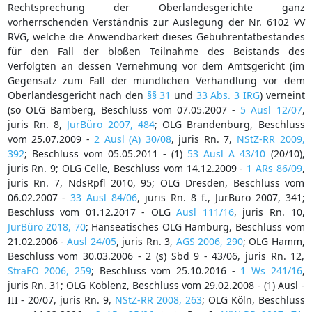
Rechtsprechung der Oberlandesgerichte ganz
vorherrschenden Verständnis zur Auslegung der Nr. 6102 VV
RVG, welche die Anwendbarkeit dieses Gebührentatbestandes
für den Fall der bloßen Teilnahme des Beistands des
Verfolgten an dessen Vernehmung vor dem Amtsgericht (im
Gegensatz zum Fall der mündlichen Verhandlung vor dem
Oberlandesgericht nach den
§§ 31
und
33 Abs. 3 IRG
) verneint
(so OLG Bamberg, Beschluss vom 07.05.2007 -
5 Ausl 12/07
,
juris Rn. 8,
JurBüro 2007, 484
; OLG Brandenburg, Beschluss
vom 25.07.2009 -
2 Ausl (A) 30/08
, juris Rn. 7,
NStZ-RR 2009,
392
; Beschluss vom 05.05.2011 - (1)
53 Ausl A 43/10
(20/10),
juris Rn. 9; OLG Celle, Beschluss vom 14.12.2009 -
1 ARs 86/09
,
juris Rn. 7, NdsRpfl 2010, 95; OLG Dresden, Beschluss vom
06.02.2007 -
33 Ausl 84/06
, juris Rn. 8 f., JurBüro 2007, 341;
Beschluss vom 01.12.2017 - OLG
Ausl 111/16
, juris Rn. 10,
JurBüro 2018, 70
; Hanseatisches OLG Hamburg, Beschluss vom
21.02.2006 -
Ausl 24/05
, juris Rn. 3,
AGS 2006, 290
; OLG Hamm,
Beschluss vom 30.03.2006 - 2 (s) Sbd 9 - 43/06, juris Rn. 12,
StraFO 2006, 259
; Beschluss vom 25.10.2016 -
1 Ws 241/16
,
juris Rn. 31; OLG Koblenz, Beschluss vom 29.02.2008 - (1) Ausl -
III - 20/07, juris Rn. 9,
NStZ-RR 2008, 263
; OLG Köln, Beschluss