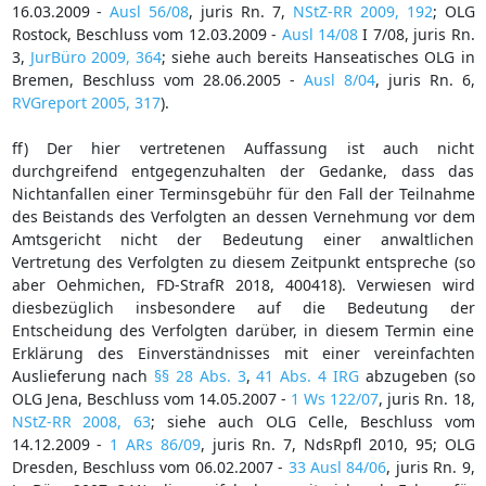
16.03.2009 -
Ausl 56/08
, juris Rn. 7,
NStZ-RR 2009, 192
; OLG
Rostock, Beschluss vom 12.03.2009 -
Ausl 14/08
I 7/08, juris Rn.
3,
JurBüro 2009, 364
; siehe auch bereits Hanseatisches OLG in
Bremen, Beschluss vom 28.06.2005 -
Ausl 8/04
, juris Rn. 6,
RVGreport 2005, 317
).
ff) Der hier vertretenen Auffassung ist auch nicht
durchgreifend entgegenzuhalten der Gedanke, dass das
Nichtanfallen einer Terminsgebühr für den Fall der Teilnahme
des Beistands des Verfolgten an dessen Vernehmung vor dem
Amtsgericht nicht der Bedeutung einer anwaltlichen
Vertretung des Verfolgten zu diesem Zeitpunkt entspreche (so
aber Oehmichen, FD-StrafR 2018, 400418). Verwiesen wird
diesbezüglich insbesondere auf die Bedeutung der
Entscheidung des Verfolgten darüber, in diesem Termin eine
Erklärung des Einverständnisses mit einer vereinfachten
Auslieferung nach
§§ 28 Abs. 3
,
41 Abs. 4 IRG
abzugeben (so
OLG Jena, Beschluss vom 14.05.2007 -
1 Ws 122/07
, juris Rn. 18,
NStZ-RR 2008, 63
; siehe auch OLG Celle, Beschluss vom
14.12.2009 -
1 ARs 86/09
, juris Rn. 7, NdsRpfl 2010, 95; OLG
Dresden, Beschluss vom 06.02.2007 -
33 Ausl 84/06
, juris Rn. 9,