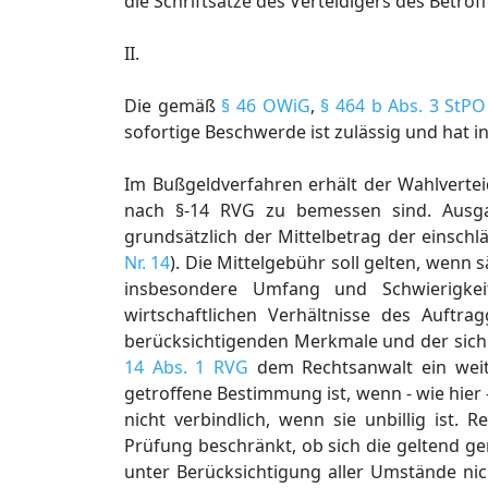
die Schriftsätze des Verteidigers des Betro
II.
Die gemäß
§ 46 OWiG
,
§ 464 b Abs. 3 StPO
sofortige Beschwerde ist zulässig und hat i
Im Bußgeldverfahren erhält der Wahlverteid
nach §-14 RVG zu bemessen sind. Ausga
grundsätzlich der Mittelbetrag der einsch
Nr. 14
). Die Mittelgebühr soll gelten, wenn
insbesondere Umfang und Schwierigkeit
wirtschaftlichen Verhältnisse des Auftr
berücksichtigenden Merkmale und der sich
14 Abs. 1 RVG
dem Rechtsanwalt ein weite
getroffene Bestimmung ist, wenn - wie hier 
nicht verbindlich, wenn sie unbillig ist.
Prüfung beschränkt, ob sich die geltend g
unter Berücksichtigung aller Umstände nich