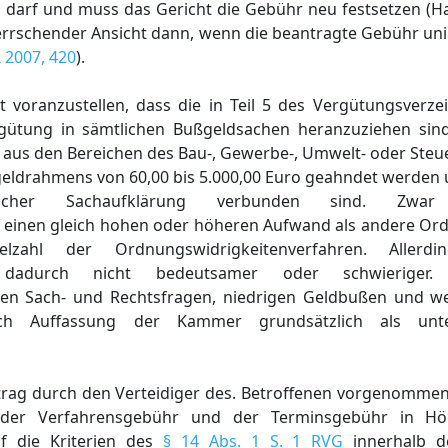
 darf und muss das Gericht die Gebühr neu festsetzen (Ha
herrschender Ansicht dann, wenn die beantragte Gebühr un
 2007, 420
).
t voranzustellen, dass die in Teil 5 des Vergütungsverz
gütung in sämtlichen Bußgeldsachen heranzuziehen sind
aus den Bereichen des Bau-, Gewerbe-, Umwelt- oder Steue
eldrahmens von 60,00 bis 5.000,00 Euro geahndet werden u
reicher Sachaufklärung verbunden sind. Zw
l einen gleich hohen oder höheren Aufwand als andere Or
lzahl der Ordnungswidrigkeitenverfahren. Allerd
en dadurch nicht bedeutsamer oder schwieriger. D
hen Sach- und Rechtsfragen, niedrigen Geldbußen und w
ach Auffassung der Kammer grundsätzlich als unterd
trag durch den Verteidiger des. Betroffenen vorgenomm
 der Verfahrensgebühr und der Terminsgebühr in Hö
uf die Kriterien des
§ 14 Abs. 1 S. 1 RVG
innerhalb de