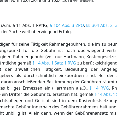
ffenen vom 10.01.2018 und 10.04.2018 verwiesen.
i.V.m. § 11 Abs. 1 RPfIG,
§ 104 Abs. 3 ZPO
,
§§ 304 Abs. 2
,
n der Sache weit überwiegend Erfolg.
iger für seine Tätigkeit Rahmengebühren, die im zu beurt
ngspunkt für die Gebühr ist nach überwiegend vertr
lägigen Rahmengebühr (vgl. nur Hartmann, Kostengesetze, 
 sämtliche gemäß
§ 14 Abs. 1 Satz 1 RVG
zu berücksichtigen
 der anwaltlichen Tätigkeit, Bedeutung der Angele
aggebers als durchschnittlich einzuordnen sind. Bei d
 daran anschließenden Bestimmung der Gebühren räumt d
s billiges Ermessen ein (Hartmann a.a.O.,
§ 14 RVG
, R
- ein Dritter die Gebühr zu ersetzen hat, gemäß
§ 14 Abs. 1
 Rechtspfleger und Gericht sind in dem Kostenfestsetzung
emachte Gebühr innerhalb des Gebührenrahmens hält und ob
t unbillig ist. Allein dann, wenn der Gebührenansatz mis