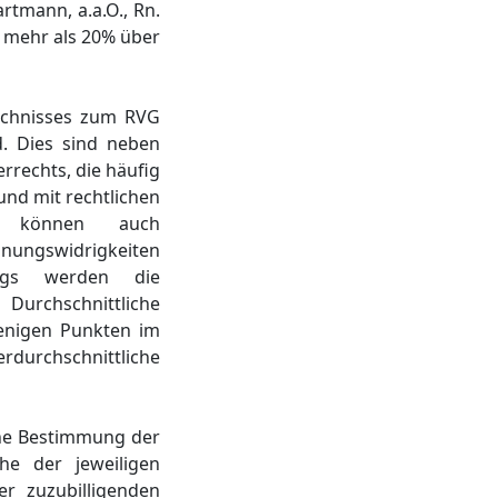
rtmann, a.a.O., Rn.
i mehr als 20% über
eichnisses zum RVG
. Dies sind neben
rrechts, die häufig
nd mit rechtlichen
ar können auch
dnungswidrigkeiten
ings werden die
urchschnittliche
enigen Punkten im
urchschnittliche
ene Bestimmung der
he der jeweiligen
r zuzubilligenden