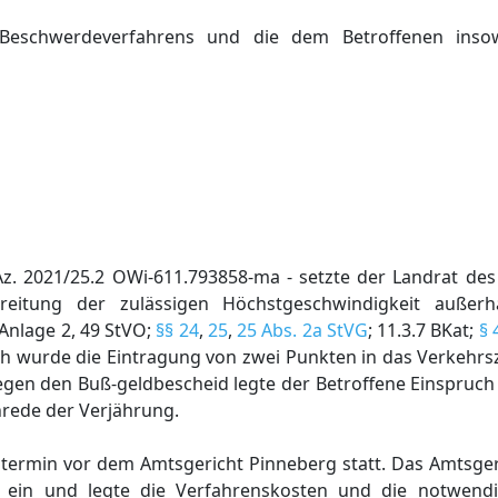
Beschwerdeverfahrens und die dem Betroffenen inso
z. 2021/25.2 OWi-611.793858-ma - setzte der Landrat des
itung der zulässigen Höchstgeschwindigkeit außerh
 Anlage 2, 49 StVO;
§§ 24
,
25
,
25 Abs. 2a StVG
; 11.3.7 BKat;
§ 
ch wurde die Eintragung von zwei Punkten in das Verkehrs
en den Buß-geldbescheid legte der Betroffene Einspruch e
nrede der Verjährung.
ermin vor dem Amtsgericht Pinneberg statt. Das Amtsgeri
ein und legte die Verfahrenskosten und die notwend