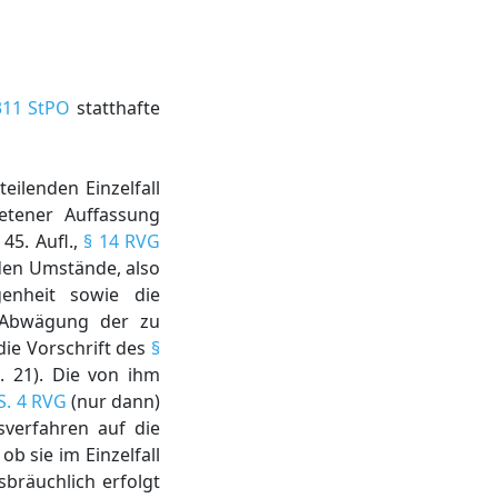
311 StPO
statthafte
eilenden Einzelfall
etener Auffassung
45. Aufl.,
§ 14 RVG
den Umstände, also
genheit sowie die
er Abwägung der zu
ie Vorschrift des
§
n. 21). Die von ihm
 S. 4 RVG
(nur dann)
sverfahren auf die
 sie im Einzelfall
sbräuchlich erfolgt