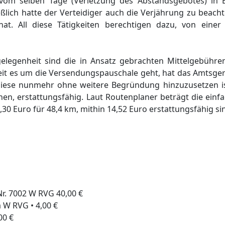
vom selben Tage (Verletzung des Abstandsgebotes) in B
ich hatte der Verteidiger auch die Verjährung zu beachte
at. All diese Tätigkeiten berechtigen dazu, von einer 
elegenheit sind die in Ansatz gebrachten Mittelgebühren 
eit es um die Versendungspauschale geht, hat das Amtsger
iese nunmehr ohne weitere Begründung hinzuzusetzen is
en, erstattungsfähig. Laut Routenplaner beträgt die einfa
,30 Euro für 48,4 km, mithin 14,52 Euro erstattungsfähig si
r. 7002 W RVG 40,00 €
 W RVG • 4,00 €
00 €