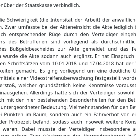
nüber der Staatskasse verbindlich.
 Schwierigkeit (die Intensität der Arbeit) der anwaltlic
. Zwar umfasste bei der Akteneinsicht die Akte lediglich 6
nach entsprechender Rüge durch den Verteidiger eingeh
ers des Betroffenen sind vorliegend als durchschnittl
s des Bußgeldbescheides zur Akte gemeldet und das Fe
n wurde die Akte sodann auch ergänzt. Er hat Einspruch 
nen Schriftsätzen vom 10.01.2018 und 17.04.2018 hat der 
keiten gemacht. Es ging vorliegend um eine deutliche 
mittels einer Videostreifenüberwachung festgestellt word
stoß, welcher grundsätzlich keine Kenntnisse vorausse
nausgehen. Allerdings hatte sich der Verteidiger sowohl
h mit den hier bestehenden Besonderheiten für den Bet
n untergeordneter Bedeutung. Vielmehr standen für den Be
i Punkten im Raum, sondern auch ein Fahrverbot von e
der Probezeit befand, sodass auch insoweit weitere Kon
waren. Dabei musste der Verteidiger insbesondere 