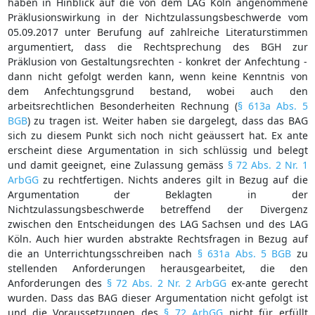
haben in Hinblick auf die von dem LAG Köln angenommene
Präklusionswirkung in der Nichtzulassungsbeschwerde vom
05.09.2017 unter Berufung auf zahlreiche Literaturstimmen
argumentiert, dass die Rechtsprechung des BGH zur
Präklusion von Gestaltungsrechten - konkret der Anfechtung -
dann nicht gefolgt werden kann, wenn keine Kenntnis von
dem Anfechtungsgrund bestand, wobei auch den
arbeitsrechtlichen Besonderheiten Rechnung (
§ 613a Abs. 5
BGB
) zu tragen ist. Weiter haben sie dargelegt, dass das BAG
sich zu diesem Punkt sich noch nicht geäussert hat. Ex ante
erscheint diese Argumentation in sich schlüssig und belegt
und damit geeignet, eine Zulassung gemäss
§ 72 Abs. 2 Nr. 1
ArbGG
zu rechtfertigen. Nichts anderes gilt in Bezug auf die
Argumentation der Beklagten in der
Nichtzulassungsbeschwerde betreffend der Divergenz
zwischen den Entscheidungen des LAG Sachsen und des LAG
Köln. Auch hier wurden abstrakte Rechtsfragen in Bezug auf
die an Unterrichtungsschreiben nach
§ 631a Abs. 5 BGB
zu
stellenden Anforderungen herausgearbeitet, die den
Anforderungen des
§ 72 Abs. 2 Nr. 2 ArbGG
ex-ante gerecht
wurden. Dass das BAG dieser Argumentation nicht gefolgt ist
und die Voraussetzungen des
§ 72 ArbGG
nicht für erfüllt