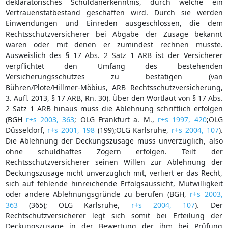
deklaratorisches Schuldanerkenntnis, durch welche ein
Vertrauenstatbestand geschaffen wird. Durch sie werden
Einwendungen und Einreden ausgeschlossen, die dem
Rechtsschutzversicherer bei Abgabe der Zusage bekannt
waren oder mit denen er zumindest rechnen musste.
Ausweislich des § 17 Abs. 2 Satz 1 ARB ist der Versicherer
verpflichtet den Umfang des bestehenden
Versicherungsschutzes zu bestätigen (van
Bühren/Plote/Hillmer-Möbius, ARB Rechtsschutzversicherung,
3. Aufl. 2013, § 17 ARB, Rn. 30). Über den Wortlaut von § 17 Abs.
2 Satz 1 ARB hinaus muss die Ablehnung schriftlich erfolgen
(BGH
r+s 2003, 363
; OLG Frankfurt a. M.,
r+s 1997, 420
;OLG
Düsseldorf,
r+s 2001, 198
(199);OLG Karlsruhe,
r+s 2004, 107
).
Die Ablehnung der Deckungszusage muss unverzüglich, also
ohne schuldhaftes Zögern erfolgen. Teilt der
Rechtsschutzversicherer seinen Willen zur Ablehnung der
Deckungszusage nicht unverzüglich mit, verliert er das Recht,
sich auf fehlende hinreichende Erfolgsaussicht, Mutwilligkeit
oder andere Ablehnungsgründe zu berufen (BGH,
r+s 2003,
363
(365); OLG Karlsruhe,
r+s 2004, 107
). Der
Rechtschutzversicherer legt sich somit bei Erteilung der
Deckungszusage in der Bewertung der ihm bei Prüfung