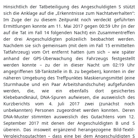
Hinsichtlich der Tatbeteiligung des Angeschuldigten S stützt
sich die Anklage auf die „Erkenntnisse zum Nachtatverhalten“:
Im Zuge der zu diesem Zeitpunkt noch verdeckt geführten
Ermittlungen konnte am 11. Mai 2017 gegen 00:59 Uhr (in der
auf die Tat im Fall 14 folgenden Nacht) ein Zusammentreffen
der drei Angeschuldigten polizeilich beobachtet werden.
Nachdem sie sich gemeinsam (mit dem im Fall 15 ermittelten
Tatfahrzeug) vom Ort entfernt hatten (um sich – wie später
anhand der GPS-Überwachung des Fahrzeugs festgestellt
werden konnte – zu der in dieser Nacht um 02:19 Uhr
angegriffenen SB-Tankstelle in B. zu begeben), konnten in der
näheren Umgebung des Treffpunktes Maskierungsmittel (eine
Sturmhaube und ein Paar Arbeitshandschuhe) aufgefunden
werden, die, wie ein ebenfalls dort gesichertes
Klebebandknäul, DNA-Spuren aufwiesen, die ausweislich des
Kurzberichts vom 4. Juli 2017 zwei (zunächst noch
unbekannten) Personen zugeordnet werden konnten. Deren
DNA-Muster stimmten ausweislich des Gutachtens vom 12.
September 2017 mit denen der Angeschuldigten B und S
überein. Das insoweit ergänzend herangezogene Bild-Textil-
Vergleichsgutachten – dass eine bei dem Angeschuldigten S