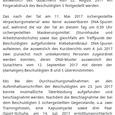
ausweislich des Gutachtens vom 22. August 2017 ein
Fingerabdruck des Beschuldigten S festgestellt werden.
Das nach der Tat am 11. Mai 2017 sichergestellte
Verpackungsmaterial wies keine auswertbaren DNA-Spuren
auf, während die vor der Tat an diesem Tag um 0.59 Uhr
sichergestellten Maskierungsmittel (Sturmhaube und
Arbeitshandschuhe) sowie das gleichfalls am Treffpunkt der
Beschuldigten aufgefundene Klebebandknäul DNA-Spuren
aufwiesen, die ausweislich des Kurzberichts vom 4. Juli 2017
zwei (zunächst noch unbekannten) Personen zugeordnet
werden konnten, deren DNA-Muster ausweislich des
Gutachtens vom 12. September 2017 mit denen der
(damaligen) Beschuldigten B und S übereinstimmen.
bb) Bei den Durchsuchungsmaßnahmen an den
Aufenthaltsanschriften der Beschuldigten am 23. Juni 2017
konnte mutmaßliche Täterkleidung aufgefunden und
beschlagnahmt werden. Nachdem die Beschlagnahme der bei
dem Beschuldigten S sichergestellten Gegenstände, u.a. zwei
Trainingshosen, eine Kapuzenjacke sowie drei Paar
(Sport-)Schuhe, am 14. Juli 2017 ermittlungsrichterlich