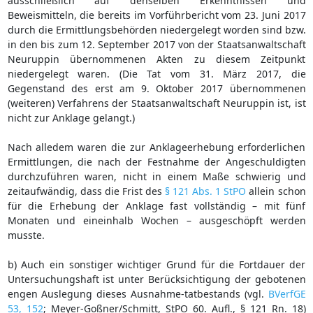
ausschließlich auf denselben Erkenntnissen und
Beweismitteln, die bereits im Vorführbericht vom 23. Juni 2017
durch die Ermittlungsbehörden niedergelegt worden sind bzw.
in den bis zum 12. September 2017 von der Staatsanwaltschaft
Neuruppin übernommenen Akten zu diesem Zeitpunkt
niedergelegt waren. (Die Tat vom 31. März 2017, die
Gegenstand des erst am 9. Oktober 2017 übernommenen
(weiteren) Verfahrens der Staatsanwaltschaft Neuruppin ist, ist
nicht zur Anklage gelangt.)
Nach alledem waren die zur Anklageerhebung erforderlichen
Ermittlungen, die nach der Festnahme der Angeschuldigten
durchzuführen waren, nicht in einem Maße schwierig und
zeitaufwändig, dass die Frist des
§ 121 Abs. 1 StPO
allein schon
für die Erhebung der Anklage fast vollständig – mit fünf
Monaten und eineinhalb Wochen – ausgeschöpft werden
musste.
b) Auch ein sonstiger wichtiger Grund für die Fortdauer der
Untersuchungshaft ist unter Berücksichtigung der gebotenen
engen Auslegung dieses Ausnahme-tatbestands (vgl.
BVerfGE
53, 152
; Meyer-Goßner/Schmitt, StPO 60. Aufl., § 121 Rn. 18)