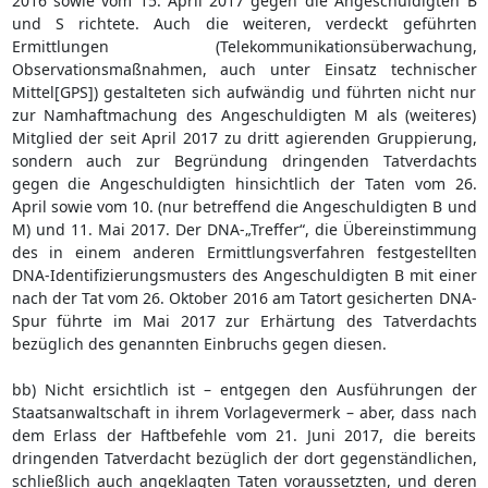
2016 sowie vom 15. April 2017 gegen die Angeschuldigten B
und S richtete. Auch die weiteren, verdeckt geführten
Ermittlungen (Telekommunikationsüberwachung,
Observationsmaßnahmen, auch unter Einsatz technischer
Mittel[GPS]) gestalteten sich aufwändig und führten nicht nur
zur Namhaftmachung des Angeschuldigten M als (weiteres)
Mitglied der seit April 2017 zu dritt agierenden Gruppierung,
sondern auch zur Begründung dringenden Tatverdachts
gegen die Angeschuldigten hinsichtlich der Taten vom 26.
April sowie vom 10. (nur betreffend die Angeschuldigten B und
M) und 11. Mai 2017. Der DNA-„Treffer“, die Übereinstimmung
des in einem anderen Ermittlungsverfahren festgestellten
DNA-Identifizierungsmusters des Angeschuldigten B mit einer
nach der Tat vom 26. Oktober 2016 am Tatort gesicherten DNA-
Spur führte im Mai 2017 zur Erhärtung des Tatverdachts
bezüglich des genannten Einbruchs gegen diesen.
bb) Nicht ersichtlich ist – entgegen den Ausführungen der
Staatsanwaltschaft in ihrem Vorlagevermerk – aber, dass nach
dem Erlass der Haftbefehle vom 21. Juni 2017, die bereits
dringenden Tatverdacht bezüglich der dort gegenständlichen,
schließlich auch angeklagten Taten voraussetzten, und deren