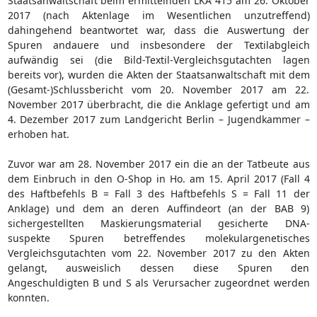
Staatsanwaltschaft beim ermittelnden LKA 415 am 26. Oktober
2017 (nach Aktenlage im Wesentlichen unzutreffend)
dahingehend beantwortet war, dass die Auswertung der
Spuren andauere und insbesondere der Textilabgleich
aufwändig sei (die Bild-Textil-Vergleichsgutachten lagen
bereits vor), wurden die Akten der Staatsanwaltschaft mit dem
(Gesamt-)Schlussbericht vom 20. November 2017 am 22.
November 2017 überbracht, die die Anklage gefertigt und am
4. Dezember 2017 zum Landgericht Berlin – Jugendkammer –
erhoben hat.
Zuvor war am 28. November 2017 ein die an der Tatbeute aus
dem Einbruch in den O-Shop in Ho. am 15. April 2017 (Fall 4
des Haftbefehls B = Fall 3 des Haftbefehls S = Fall 11 der
Anklage) und dem an deren Auffindeort (an der BAB 9)
sichergestellten Maskierungsmaterial gesicherte DNA-
suspekte Spuren betreffendes molekulargenetisches
Vergleichsgutachten vom 22. November 2017 zu den Akten
gelangt, ausweislich dessen diese Spuren den
Angeschuldigten B und S als Verursacher zugeordnet werden
konnten.