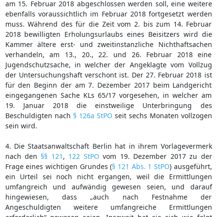
am 15. Februar 2018 abgeschlossen werden soll, eine weitere
ebenfalls voraussichtlich im Februar 2018 fortgesetzt werden
muss. Während des für die Zeit vom 2. bis zum 14. Februar
2018 bewilligten Erholungsurlaubs eines Beisitzers wird die
Kammer ältere erst- und zweitinstanzliche Nichthaftsachen
verhandeln, am 13., 20., 22. und 26. Februar 2018 eine
Jugendschutzsache, in welcher der Angeklagte vom Vollzug
der Untersuchungshaft verschont ist. Der 27. Februar 2018 ist
für den Beginn der am 7. Dezember 2017 beim Landgericht
eingegangenen Sache KLs 65/17 vorgesehen, in welcher am
19. Januar 2018 die einstweilige Unterbringung des
Beschuldigten nach
§ 126a StPO
seit sechs Monaten vollzogen
sein wird.
4. Die Staatsanwaltschaft Berlin hat in ihrem Vorlagevermerk
nach den
§§ 121
,
122 StPO
vom 19. Dezember 2017 zu der
Frage eines wichtigen Grundes (
§ 121 Abs. 1 StPO
) ausgeführt,
ein Urteil sei noch nicht ergangen, weil die Ermittlungen
umfangreich und aufwändig gewesen seien, und darauf
hingewiesen, dass „auch nach Festnahme der
Angeschuldigten weitere umfangreiche Ermittlungen