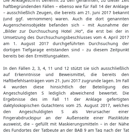
Die Anklageschrift benennt zu den genannten, zu dieser Zeit
haftbegründenden Fällen – ebenso wie für Fall 14 der Anklage
– ausschließlich Zeugen, die bereits am 21. Juni 2017 bekannt
(und ggf. vernommen) waren. Auch die dort genannten
Augenscheinsobjekte befanden sich – mit Ausnahme der
„Bilder zur Durchsuchung Hotel ‚Ho‘“, die erst bei der in
Umsetzung des Durchsuchungsbeschlusses vom 4. April 2017
am 1. August 2017 durchgeführten Durchsuchung der
dortigen Tiefgarage entstanden sind – zu diesem Zeitpunkt
bereits bei den Ermittlungsakten.
In den Fällen 2, 3, 4, 11 und 12 stützt sie sich ausschließlich
auf Erkenntnisse und Beweismittel, die bereits den
Haftbefehlsanträgen vom 21. Juni 2017 zugrunde lagen. Im Fall
4 wurden diese hinsichtlich der Beteiligung des
Angeschuldigten S lediglich abweichend bewertet. Die
Ergebnisse des im Fall 11 der Anklage gefertigten
daktyloskopischen Gutachtens vom 25. August 2017, welches
den Angeschuldigten S als Verursacher einer
Fingerabdruckspur an der Außenseite einer Plastiktüte
ausweist, die – gefüllt mit Maskierungsmitteln – in der Nähe
des Fundortes der Tatbeute an der BAB 9 am Tag nach der Tat