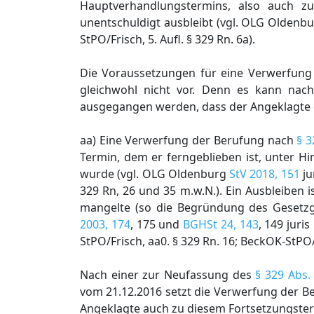
Hauptverhandlungstermins, also auch z
unentschuldigt ausbleibt (vgl. OLG Oldenb
StPO/Frisch, 5. Aufl. § 329 Rn. 6a).
Die Voraussetzungen für eine Verwerfung
gleichwohl nicht vor. Denn es kann nac
ausgegangen werden, dass der Angeklagte d
aa) Eine Verwerfung der Berufung nach
§ 3
Termin, dem er ferngeblieben ist, unter 
wurde (vgl. OLG Oldenburg
StV 2018, 151
ju
329 Rn, 26 und 35 m.w.N.). Ein Ausbleibe
mangelte (so die Begründung des Gesetz
2003, 174
, 175 und
BGHSt 24, 143
, 149 juri
StPO/Frisch, aa0. § 329 Rn. 16; BeckOK-StPO
Nach einer zur Neufassung des
§ 329 Abs.
vom 21.12.2016 setzt die Verwerfung der 
Angeklagte auch zu diesem Fortsetzungst