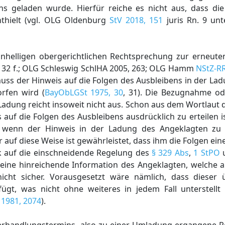
ns geladen wurde. Hierfür reiche es nicht aus, dass d
nthielt (vgl. OLG Oldenburg
StV 2018, 151
juris Rn. 9 unt
 einhelligen obergerichtlichen Rechtsprechung zur erneut
, 32 f.; OLG Schleswig SchlHA 2005, 263; OLG Hamm
NStZ-RR
uss der Hinweis auf die Folgen des Ausbleibens in der La
rfen wird (
BayObLGSt 1975, 30
, 31). Die Bezugnahme o
Ladung reicht insoweit nicht aus. Schon aus dem Wortlaut
 auf die Folgen des Ausbleibens ausdrücklich zu erteilen is
t, wenn der Hinweis in der Ladung des Angeklagten z
auf diese Weise ist gewährleistet, dass ihm die Folgen ein
k auf die einschneidende Regelung des
§ 329 Abs
,
1 StPO
u
 eine hinreichende Information des Angeklagten, welche a
nicht sicher. Vorausgesetzt wäre nämlich, dass dieser
t, was nicht ohne weiteres in jedem Fall unterstellt 
1981, 2074
).