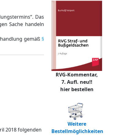
lungstermins“. Das
igen Sache handeln
erhandlung gemäß
§
RVG-Kommentar,
7. Aufl. neu!!
hier bestellen
Weitere
ril 2018 folgenden
Bestellmöglichkeiten