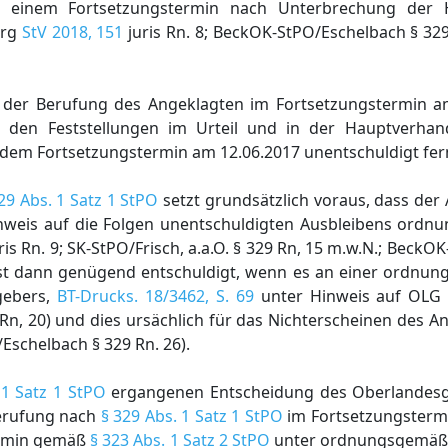
u einem Fortsetzungstermin nach Unterbrechung der 
urg
StV 2018, 151
juris Rn. 8; BeckOK-StPO/Eschelbach § 329
 der Berufung des Angeklagten im Fortsetzungstermin a
h den Feststellungen im Urteil und in der Hauptverhan
em Fortsetzungstermin am 12.06.2017 unentschuldigt fern
29 Abs. 1 Satz 1 StPO
setzt grundsätzlich voraus, dass der
Hinweis auf die Folgen unentschuldigten Ausbleibens ord
ris Rn. 9; SK-StPO/Frisch, a.a.O. § 329 Rn, 15 m.w.N.; Beck
n ist dann genügend entschuldigt, wenn es an einer ordn
gebers,
BT-Drucks. 18/3462, S. 69
unter Hinweis auf OLG 
s Rn, 20) und dies ursächlich für das Nichterscheinen des A
/Eschelbach § 329 Rn. 26).
 1 Satz 1 StPO
ergangenen Entscheidung des Oberlandesg
Berufung nach
§ 329 Abs. 1 Satz 1 StPO
im Fortsetzungstermi
ermin gemäß
§ 323 Abs. 1 Satz 2 StPO
unter ordnungsgemäße