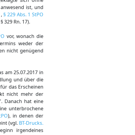
geklagte sich ohne
 anwesend ist, und
1
,
§ 229 Abs. 1 StPO
 329 Rn. 17).
PO
vor, wonach die
termins weder der
ben nicht genügend
s am 25.07.2017 in
dlung und über die
 für das Erscheinen
nkt nicht mehr der
". Danach hat eine
ine unterbrochene
tPO
), in denen der
int (vgl.
BT-Drucks.
ginn irgendeines