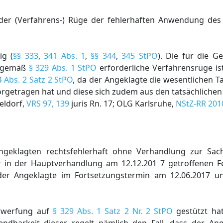
t der (Verfahrens-) Rüge der fehlerhaften Anwendung de
ig (
§§ 333
,
341 Abs. 1
,
§§ 344
,
345 StPO
). Die für die 
g gemäß
§ 329 Abs. 1 StPO
erforderliche Verfahrensrüge is
4 Abs. 2 Satz 2 StPO
, da der Angeklagte die wesentlichen Ta
vorgetragen hat und diese sich zudem aus den tatsächlichen
eldorf,
VRS 97, 139
juris Rn. 17; OLG Karlsruhe,
NStZ-RR 201
ngeklagten rechtsfehlerhaft ohne Verhandlung zur Sach
r in der Hauptverhandlung am 12.12.201 7 getroffenen Fe
r Angeklagte im Fortsetzungstermin am 12.06.2017 une
erwerfung auf
§ 329 Abs. 1 Satz 2 Nr. 2 StPO
gestützt hat