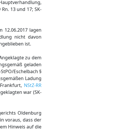
Hauptverhandlung,
 Rn. 13 und 17; SK-
m 12.06.2017 lagen
dlung nicht davon
geblieben ist.
 Angeklagte zu dem
nungsgemäß geladen
OK-StPO/Eschelbach §
ungsgemäßen Ladung
Frankfurt,
NStZ-RR
ngeklagten war (SK-
erichts Oldenburg
n voraus, dass der
m Hinweis auf die