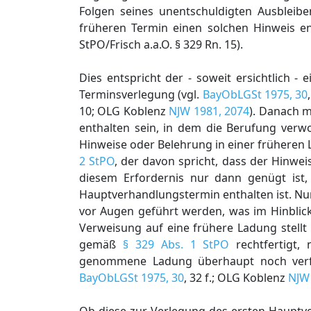
Folgen seines unentschuldigten Ausbleibe
früheren Termin einen solchen Hinweis e
StPO/Frisch a.a.O. § 329 Rn. 15).
Dies entspricht der - soweit ersichtlich -
Terminsverlegung (vgl.
BayObLGSt 1975, 30
10; OLG Koblenz
NJW 1981, 2074
). Danach m
enthalten sein, in dem die Berufung verwo
Hinweise oder Belehrung in einer früheren 
2 StPO
, der davon spricht, dass der Hinweis
diesem Erfordernis nur dann genügt is
Hauptverhandlungstermin enthalten ist. Nur 
vor Augen geführt werden, was im Hinblic
Verweisung auf eine frühere Ladung stellt
gemäß
§ 329 Abs. 1 StPO
rechtfertigt, 
genommene Ladung überhaupt noch verfüg
BayObLGSt 1975, 30
, 32 f.; OLG Koblenz
NJW 