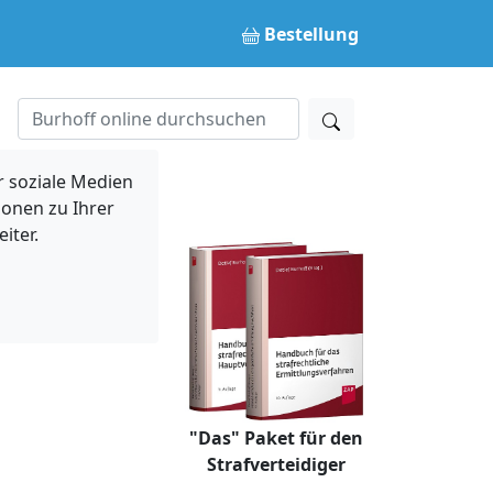
Bestellung
 soziale Medien
ionen zu Ihrer
iter.
"Das" Paket für den
Strafverteidiger