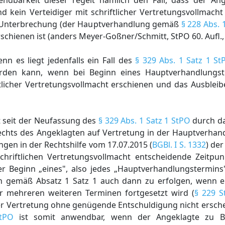
endbarkeit dieser regelt nämlich den Fall, dass der An
 kein Verteidiger mit schriftlicher Vertretungsvollmacht
ch Unterbrechung (der Hauptverhandlung gemäß
§ 228 Abs. 
hienen ist (anders Meyer-Goßner/Schmitt, StPO 60. Aufl., §
nn es liegt jedenfalls ein Fall des
§ 329 Abs. 1 Satz 1 St
rden kann, wenn bei Beginn eines Hauptverhandlungs
ftlicher Vertretungsvollmacht erschienen und das Ausblei
t seit der Neufassung des
§ 329 Abs. 1 Satz 1 StPO
durch da
echts des Angeklagten auf Vertretung in der Hauptverhan
en in der Rechtshilfe vom 17.07.2015 (
BGBl. I S. 1332
) der
chriftlichen Vertretungsvollmacht entscheidende Zeitpu
 Beginn „eines", also jedes „Hauptverhandlungstermins
n gemäß Absatz 1 Satz 1 auch dann zu erfolgen, wenn e
 mehreren weiteren Terminen fortgesetzt wird (
§ 229 S
der Vertretung ohne genügende Entschuldigung nicht ersche
tPO
ist somit anwendbar, wenn der Angeklagte zu Be