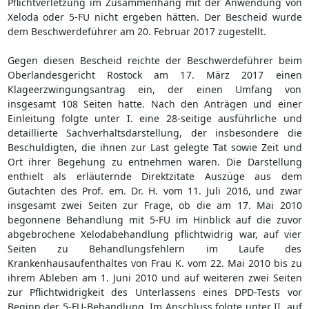
Pflichtverletzung im Zusammenhang mit der Anwendung von
Xeloda oder 5-FU nicht ergeben hätten. Der Bescheid wurde
dem Beschwerdeführer am 20. Februar 2017 zugestellt.
Gegen diesen Bescheid reichte der Beschwerdeführer beim
Oberlandesgericht Rostock am 17. März 2017 einen
Klageerzwingungsantrag ein, der einen Umfang von
insgesamt 108 Seiten hatte. Nach den Anträgen und einer
Einleitung folgte unter I. eine 28-seitige ausführliche und
detaillierte Sachverhaltsdarstellung, der insbesondere die
Beschuldigten, die ihnen zur Last gelegte Tat sowie Zeit und
Ort ihrer Begehung zu entnehmen waren. Die Darstellung
enthielt als erläuternde Direktzitate Auszüge aus dem
Gutachten des Prof. em. Dr. H. vom 11. Juli 2016, und zwar
insgesamt zwei Seiten zur Frage, ob die am 17. Mai 2010
begonnene Behandlung mit 5-FU im Hinblick auf die zuvor
abgebrochene Xelodabehandlung pflichtwidrig war, auf vier
Seiten zu Behandlungsfehlern im Laufe des
Krankenhausaufenthaltes von Frau K. vom 22. Mai 2010 bis zu
ihrem Ableben am 1. Juni 2010 und auf weiteren zwei Seiten
zur Pflichtwidrigkeit des Unterlassens eines DPD-Tests vor
Beginn der 5-FU-Behandlung. Im Anschluss folgte unter II. auf