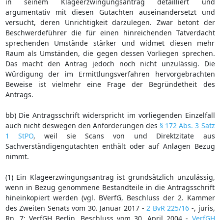
in seinem Klageerzwingungsantrag detailliert und
argumentativ mit diesen Gutachten auseinandersetzt und
versucht, deren Unrichtigkeit darzulegen. Zwar betont der
Beschwerdeführer die für einen hinreichenden Tatverdacht
sprechenden Umstände stärker und widmet diesen mehr
Raum als Umständen, die gegen dessen Vorliegen sprechen.
Das macht den Antrag jedoch noch nicht unzulässig. Die
Würdigung der im Ermittlungsverfahren hervorgebrachten
Beweise ist vielmehr eine Frage der Begründetheit des
Antrags.
bb) Die Antragsschrift widerspricht im vorliegenden Einzelfall
auch nicht deswegen den Anforderungen des
§ 172 Abs. 3 Satz
1 StPO
, weil sie Scans von und Direktzitate aus
Sachverständigengutachten enthält oder auf Anlagen Bezug
nimmt.
(1) Ein Klageerzwingungsantrag ist grundsätzlich unzulässig,
wenn in Bezug genommene Bestandteile in die Antragsschrift
hineinkopiert werden (vgl. BVerfG, Beschluss der 2. Kammer
des Zweiten Senats vom 30. Januar 2017 -
2 BvR 225/16
-, juris,
Rn. 7; VerfGH Berlin, Beschluss vom 30. April 2004 -
VerfGH