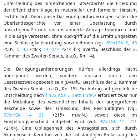
Unterstellung des hinreichenden Tatverdachts die Erhebung
der öffentlichen Klage in materieller und formeller Hinsicht
rechtfertigt. Denn diese Darlegungsanforderungen sollen die
Oberlandesgerichte vor einer Überlastung durch
unsachgemäße und unsubstantiierte Anträge bewahren und
in die Lage versetzen, ohne Rückgriff auf die Ermittlungsakten
eine Schlüssigkeitsprüfung vorzunehmen (vgl.
BVerfGK 2, 45
<50>;
5, 45
<48>;
14, 211
<214 f.>; BVerfG, Beschluss der 2.
Kammer des Zweiten Senats, a.a.O., Rn. 14).
Die Darlegungsanforderungen dürfen allerdings nicht
überspannt werden, sondern müssen durch den
Gesetzeszweck geboten sein (BVerfG, Beschluss der 2. Kammer
des Zweiten Senats, a.a.O., Rn. 15). Ein Antrag auf gerichtliche
Entscheidung nach
§ 172 Abs. 3 Satz 1 StPO
erfordert zwar nur
die Mitteilung des wesentlichen Inhalts der angegriffenen
Bescheide sowie der Einlassung des Beschuldigten (vgl.
BVerfGK 14, 211
<215>, m.w.N.), soweit diese im
Einstellungsbescheid mitgeteilt wird (vgl.
BVerfGK 14, 211
<216>). Eine Obliegenheit des Antragstellers, sich durch
Akteneinsicht Kenntnis von der vollständigen Einlassung des