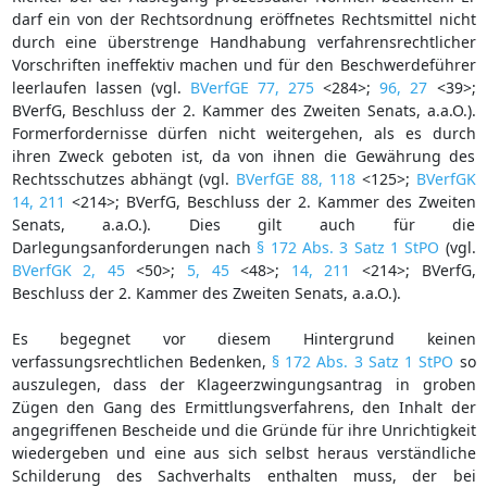
darf ein von der Rechtsordnung eröffnetes Rechtsmittel nicht
durch eine überstrenge Handhabung verfahrensrechtlicher
Vorschriften ineffektiv machen und für den Beschwerdeführer
leerlaufen lassen (vgl.
BVerfGE 77, 275
<284>;
96, 27
<39>;
BVerfG, Beschluss der 2. Kammer des Zweiten Senats, a.a.O.).
Formerfordernisse dürfen nicht weitergehen, als es durch
ihren Zweck geboten ist, da von ihnen die Gewährung des
Rechtsschutzes abhängt (vgl.
BVerfGE 88, 118
<125>;
BVerfGK
14, 211
<214>; BVerfG, Beschluss der 2. Kammer des Zweiten
Senats, a.a.O.). Dies gilt auch für die
Darlegungsanforderungen nach
§ 172 Abs. 3 Satz 1 StPO
(vgl.
BVerfGK 2, 45
<50>;
5, 45
<48>;
14, 211
<214>; BVerfG,
Beschluss der 2. Kammer des Zweiten Senats, a.a.O.).
Es begegnet vor diesem Hintergrund keinen
verfassungsrechtlichen Bedenken,
§ 172 Abs. 3 Satz 1 StPO
so
auszulegen, dass der Klageerzwingungsantrag in groben
Zügen den Gang des Ermittlungsverfahrens, den Inhalt der
angegriffenen Bescheide und die Gründe für ihre Unrichtigkeit
wiedergeben und eine aus sich selbst heraus verständliche
Schilderung des Sachverhalts enthalten muss, der bei