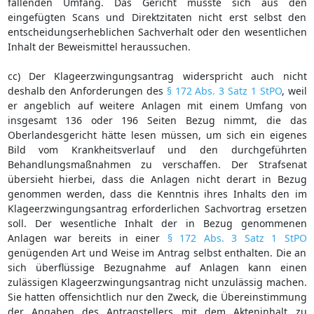
fallenden Umfang. Das Gericht musste sich aus den
eingefügten Scans und Direktzitaten nicht erst selbst den
entscheidungserheblichen Sachverhalt oder den wesentlichen
Inhalt der Beweismittel heraussuchen.
cc) Der Klageerzwingungsantrag widerspricht auch nicht
deshalb den Anforderungen des
§ 172 Abs. 3 Satz 1 StPO
, weil
er angeblich auf weitere Anlagen mit einem Umfang von
insgesamt 136 oder 196 Seiten Bezug nimmt, die das
Oberlandesgericht hätte lesen müssen, um sich ein eigenes
Bild vom Krankheitsverlauf und den durchgeführten
Behandlungsmaßnahmen zu verschaffen. Der Strafsenat
übersieht hierbei, dass die Anlagen nicht derart in Bezug
genommen werden, dass die Kenntnis ihres Inhalts den im
Klageerzwingungsantrag erforderlichen Sachvortrag ersetzen
soll. Der wesentliche Inhalt der in Bezug genommenen
Anlagen war bereits in einer
§ 172 Abs. 3 Satz 1 StPO
genügenden Art und Weise im Antrag selbst enthalten. Die an
sich überflüssige Bezugnahme auf Anlagen kann einen
zulässigen Klageerzwingungsantrag nicht unzulässig machen.
Sie hatten offensichtlich nur den Zweck, die Übereinstimmung
der Angaben des Antragstellers mit dem Akteninhalt zu