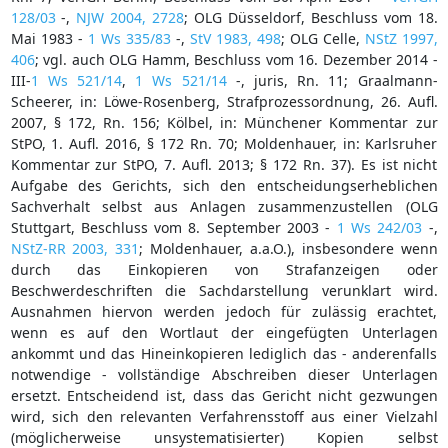
128/03
-,
NJW 2004, 2728
; OLG Düsseldorf, Beschluss vom 18.
Mai 1983 -
1 Ws 335/83
-,
StV 1983, 498
; OLG Celle,
NStZ 1997,
406
; vgl. auch OLG Hamm, Beschluss vom 16. Dezember 2014 -
III-
1 Ws 521/14
,
1 Ws 521/14
-, juris, Rn. 11; Graalmann-
Scheerer, in: Löwe-Rosenberg, Strafprozessordnung, 26. Aufl.
2007, § 172, Rn. 156; Kölbel, in: Münchener Kommentar zur
StPO, 1. Aufl. 2016, § 172 Rn. 70; Moldenhauer, in: Karlsruher
Kommentar zur StPO, 7. Aufl. 2013; § 172 Rn. 37). Es ist nicht
Aufgabe des Gerichts, sich den entscheidungserheblichen
Sachverhalt selbst aus Anlagen zusammenzustellen (OLG
Stuttgart, Beschluss vom 8. September 2003 -
1 Ws 242/03
-,
NStZ-RR 2003, 331
; Moldenhauer, a.a.O.), insbesondere wenn
durch das Einkopieren von Strafanzeigen oder
Beschwerdeschriften die Sachdarstellung verunklart wird.
Ausnahmen hiervon werden jedoch für zulässig erachtet,
wenn es auf den Wortlaut der eingefügten Unterlagen
ankommt und das Hineinkopieren lediglich das - anderenfalls
notwendige - vollständige Abschreiben dieser Unterlagen
ersetzt. Entscheidend ist, dass das Gericht nicht gezwungen
wird, sich den relevanten Verfahrensstoff aus einer Vielzahl
(möglicherweise unsystematisierter) Kopien selbst