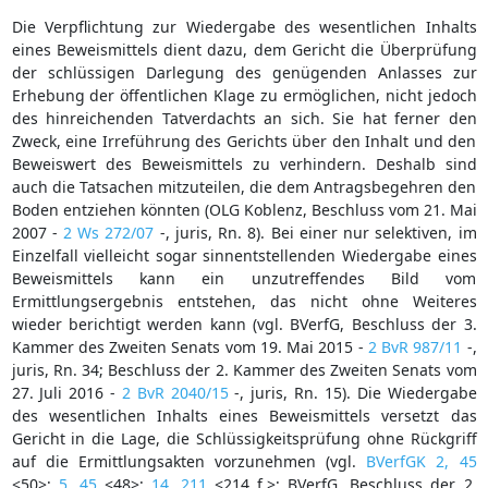
Die Verpflichtung zur Wiedergabe des wesentlichen Inhalts
eines Beweismittels dient dazu, dem Gericht die Überprüfung
der schlüssigen Darlegung des genügenden Anlasses zur
Erhebung der öffentlichen Klage zu ermöglichen, nicht jedoch
des hinreichenden Tatverdachts an sich. Sie hat ferner den
Zweck, eine Irreführung des Gerichts über den Inhalt und den
Beweiswert des Beweismittels zu verhindern. Deshalb sind
auch die Tatsachen mitzuteilen, die dem Antragsbegehren den
Boden entziehen könnten (OLG Koblenz, Beschluss vom 21. Mai
2007 -
2 Ws 272/07
-, juris, Rn. 8). Bei einer nur selektiven, im
Einzelfall vielleicht sogar sinnentstellenden Wiedergabe eines
Beweismittels kann ein unzutreffendes Bild vom
Ermittlungsergebnis entstehen, das nicht ohne Weiteres
wieder berichtigt werden kann (vgl. BVerfG, Beschluss der 3.
Kammer des Zweiten Senats vom 19. Mai 2015 -
2 BvR 987/11
-,
juris, Rn. 34; Beschluss der 2. Kammer des Zweiten Senats vom
27. Juli 2016 -
2 BvR 2040/15
-, juris, Rn. 15). Die Wiedergabe
des wesentlichen Inhalts eines Beweismittels versetzt das
Gericht in die Lage, die Schlüssigkeitsprüfung ohne Rückgriff
auf die Ermittlungsakten vorzunehmen (vgl.
BVerfGK 2, 45
<50>;
5, 45
<48>;
14, 211
<214 f.>; BVerfG, Beschluss der 2.