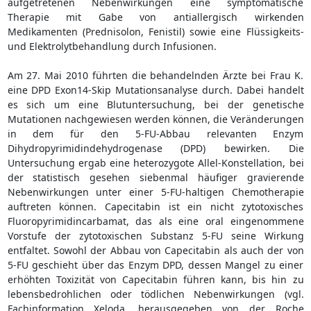
aufgetretenen Nebenwirkungen eine symptomatische
Therapie mit Gabe von antiallergisch wirkenden
Medikamenten (Prednisolon, Fenistil) sowie eine Flüssigkeits-
und Elektrolytbehandlung durch Infusionen.
Am 27. Mai 2010 führten die behandelnden Ärzte bei Frau K.
eine DPD Exon14-Skip Mutationsanalyse durch. Dabei handelt
es sich um eine Blutuntersuchung, bei der genetische
Mutationen nachgewiesen werden können, die Veränderungen
in dem für den 5-FU-Abbau relevanten Enzym
Dihydropyrimidindehydrogenase (DPD) bewirken. Die
Untersuchung ergab eine heterozygote Allel-Konstellation, bei
der statistisch gesehen siebenmal häufiger gravierende
Nebenwirkungen unter einer 5-FU-haltigen Chemotherapie
auftreten können. Capecitabin ist ein nicht zytotoxisches
Fluoropyrimidincarbamat, das als eine oral eingenommene
Vorstufe der zytotoxischen Substanz 5-FU seine Wirkung
entfaltet. Sowohl der Abbau von Capecitabin als auch der von
5-FU geschieht über das Enzym DPD, dessen Mangel zu einer
erhöhten Toxizität von Capecitabin führen kann, bis hin zu
lebensbedrohlichen oder tödlichen Nebenwirkungen (vgl.
Fachinformation Xeloda, herausgegeben von der Roche