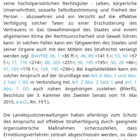
seine höchstpersönlichen Rechtsgüter - Leben, körperliche
Unversehrtheit, sexuelle Selbstbestimmung und Freiheit der
Person - abzuwehren und ein Verzicht auf die effektive
Verfolgung solcher Taten zu einer Erschütterung des
Vertrauens in das Gewaltmonopol des Staates und einem
allgemeinen Klima der Rechtsunsicherheit und Gewalt führen
kann. In solchen Fällen kann ein Tätigwerden des Staates und
seiner Organe auch mit den Mitteln des Strafrechts verlangt
werden (vgl.
BVerfGE 39, 1
<36 ff.>;
49, 89
<141 f.>;
53, 30
<57
f.>;
77, 170
<214>;
88, 203
<251>;
90, 145
<195>;
92, 26
<46>;
97, 169
<176 f.>;
109, 190
<236>). Bei Kapitaldelikten kann ein
solcher Anspruch auf der Grundlage von
Art. 6 Abs. 1 und Abs.
2 Satz 1 GG
in Verbindung mit
Art. 2 Abs. 2 Satz 1
und
Art. 1
Abs. 1 GG
auch nahen Angehörigen zustehen (BVerfG,
Beschluss der 3. Kammer des Zweiten Senats vom 19. Mai
2015,
a.a.O.
, Rn. 19 f.).
Die Landesjustizverwaltungen haben allerdings zum Schutz
des Anspruchs auf effektive Strafverfolgung durch geeignete
organisatorische Maßnahmen sicherzustellen, dass
Ermittlungsverfahren zeitnah abgeschlossen werden, so dass