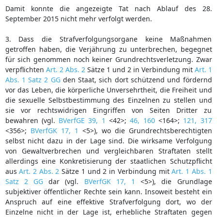
Damit konnte die angezeigte Tat nach Ablauf des 28.
September 2015 nicht mehr verfolgt werden.
3. Dass die Strafverfolgungsorgane keine Maßnahmen
getroffen haben, die Verjährung zu unterbrechen, begegnet
für sich genommen noch keiner Grundrechtsverletzung. Zwar
verpflichten
Art. 2 Abs. 2
Sätze 1 und 2 in Verbindung mit
Art. 1
Abs. 1 Satz 2 GG
den Staat, sich dort schützend und fördernd
vor das Leben, die körperliche Unversehrtheit, die Freiheit und
die sexuelle Selbstbestimmung des Einzelnen zu stellen und
sie vor rechtswidrigen Eingriffen von Seiten Dritter zu
bewahren (vgl.
BVerfGE 39, 1
<42>;
46, 160
<164>;
121, 317
<356>;
BVerfGK 17, 1
<5>), wo die Grundrechtsberechtigten
selbst nicht dazu in der Lage sind. Die wirksame Verfolgung
von Gewaltverbrechen und vergleichbaren Straftaten stellt
allerdings eine Konkretisierung der staatlichen Schutzpflicht
aus
Art. 2 Abs. 2
Sätze 1 und 2 in Verbindung mit
Art. 1 Abs. 1
Satz 2 GG
dar (vgl.
BVerfGK 17, 1
<5>), die Grundlage
subjektiver öffentlicher Rechte sein kann. Insoweit besteht ein
Anspruch auf eine effektive Strafverfolgung dort, wo der
Einzelne nicht in der Lage ist, erhebliche Straftaten gegen