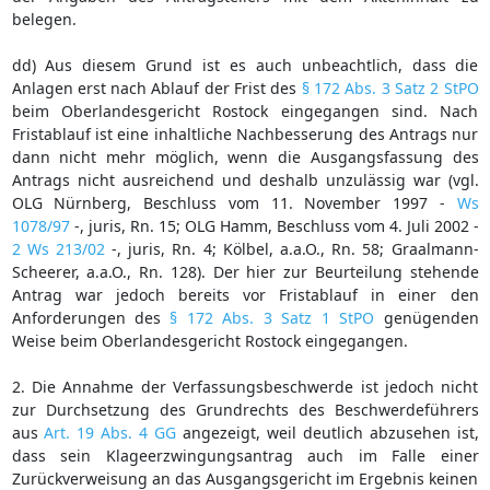
belegen.
dd) Aus diesem Grund ist es auch unbeachtlich, dass die
Anlagen erst nach Ablauf der Frist des
§ 172 Abs. 3 Satz 2 StPO
beim Oberlandesgericht Rostock eingegangen sind. Nach
Fristablauf ist eine inhaltliche Nachbesserung des Antrags nur
dann nicht mehr möglich, wenn die Ausgangsfassung des
Antrags nicht ausreichend und deshalb unzulässig war (vgl.
OLG Nürnberg, Beschluss vom 11. November 1997 -
Ws
1078/97
-, juris, Rn. 15; OLG Hamm, Beschluss vom 4. Juli 2002 -
2 Ws 213/02
-, juris, Rn. 4; Kölbel, a.a.O., Rn. 58; Graalmann-
Scheerer, a.a.O., Rn. 128). Der hier zur Beurteilung stehende
Antrag war jedoch bereits vor Fristablauf in einer den
Anforderungen des
§ 172 Abs. 3 Satz 1 StPO
genügenden
Weise beim Oberlandesgericht Rostock eingegangen.
2. Die Annahme der Verfassungsbeschwerde ist jedoch nicht
zur Durchsetzung des Grundrechts des Beschwerdeführers
aus
Art. 19 Abs. 4 GG
angezeigt, weil deutlich abzusehen ist,
dass sein Klageerzwingungsantrag auch im Falle einer
Zurückverweisung an das Ausgangsgericht im Ergebnis keinen