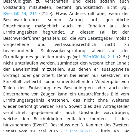
Beschuldigten zu verschaffen und diese sodann auch
vollständig mitzuteilen, besteht grundsätzlich nicht (vgl.
BVerfGK 14, 211
<215>). Etwas Anderes gilt aber, wenn der
Beschwerdeführer seinen Antrag auf gerichtliche
Entscheidung maßgeblich auch mit Inhalten aus den
Ermittlungsakten begründet. In diesem Fall ist der
Beschwerdeführer gehalten, soll die vom Gesetzgeber implizit
vorgesehene und verfassungsrechtlich nicht zu
beanstandende Schlüssigkeitsprüfung allein auf der
Grundlage des gestellten Antrags (vgl.
BVerfGK 14, 211
<215>)
nicht unterlaufen werden, zumindest den wesentlichen Inhalt
der Beweismittel mitzuteilen, aus denen er auszugsweise
vorträgt oder gar zitiert. Denn bei einer nur selektiven, im
Einzelfall vielleicht sogar sinnentstellenden Wiedergabe von
Teilen der Einlassung des Beschuldigten oder auch der
Einvernahme von Zeugen kann ein unzutreffendes Bild vom
Ermittlungsergebnis entstehen, das nicht ohne Weiteres
wieder berichtigt werden kann. Soweit dies den Antragsteller
verpflichtet, gegebenenfalls auch Umstände vorzutragen,
welche den Beschuldigten entlasten könnten, ist dies
hinzunehmen (BVerfG, Beschluss der 3. Kammer des Zweiten
Senats vom 19. Mai 2015 -
2 BvR 987/11
-, juris, Rn. 34;