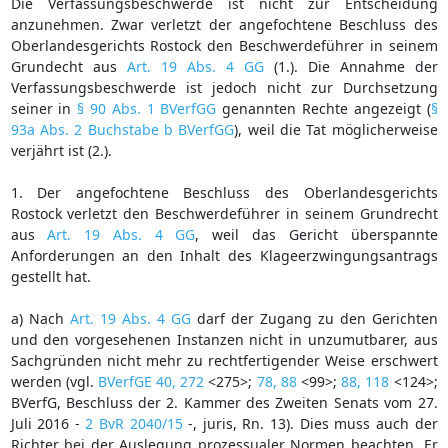
Die Verfassungsbeschwerde ist nicht zur Entscheidung
anzunehmen. Zwar verletzt der angefochtene Beschluss des
Oberlandesgerichts Rostock den Beschwerdeführer in seinem
Grundecht aus
Art. 19 Abs. 4 GG
(1.). Die Annahme der
Verfassungsbeschwerde ist jedoch nicht zur Durchsetzung
seiner in
§ 90 Abs. 1 BVerfGG
genannten Rechte angezeigt (
§
93a Abs. 2 Buchstabe b BVerfGG
), weil die Tat möglicherweise
verjährt ist (2.).
1. Der angefochtene Beschluss des Oberlandesgerichts
Rostock verletzt den Beschwerdeführer in seinem Grundrecht
aus
Art. 19 Abs. 4 GG
, weil das Gericht überspannte
Anforderungen an den Inhalt des Klageerzwingungsantrags
gestellt hat.
a) Nach
Art. 19 Abs. 4 GG
darf der Zugang zu den Gerichten
und den vorgesehenen Instanzen nicht in unzumutbarer, aus
Sachgründen nicht mehr zu rechtfertigender Weise erschwert
werden (vgl.
BVerfGE 40, 272
<275>;
78, 88
<99>;
88, 118
<124>;
BVerfG, Beschluss der 2. Kammer des Zweiten Senats vom 27.
Juli 2016 -
2 BvR 2040/15
-, juris, Rn. 13). Dies muss auch der
Richter bei der Auslegung prozessualer Normen beachten. Er