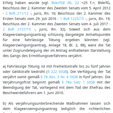
Erfolg haben würde (vgl.
BVerfGE 90, 22
<25 f.>; BVerfG,
Beschluss der 2. Kammer des Zweiten Senats vom 5. April 2012
-
2 BvR 211/12
-, juris, Rn. 16; Beschluss der 2. Kammer des
Ersten Senats vom 29. Juli 2016 -
1 BvR 1225/15
-, juris, Rn. 19;
Beschluss der 2. Kammer des Zweiten Senats vom 4. Juli 2017 -
2 BvR 2157/15
-, juris, Rn. 32). Soweit sich aus dem
Klageerzwingungsantrag schlüssig dargelegte Anhaltspunkte
für eine fahrlässige Tötung ergeben könnten (vgl.
Klageerzwingungsantrag, Anlage 18, Bl. 2, 98), wäre die Tat
unter Zugrundelegung der im Antrag enthaltenen Darstellung
des Gangs des Ermittlungsverfahrens verjährt.
a) Fahrlässige Tötung ist mit Freiheitsstrafe bis zu fünf Jahren
oder Geldstrafe bedroht (
§ 222 StGB
). Die Verfolgung der Tat
verjährt somit gemäß
§ 78 Abs. 3 Nr. 4 StGB
in fünf Jahren. Die
Verjährungsfrist beginnt gemäß
§ 78a Satz 1 StGB
mit der
Beendigung der Tat, vorliegend mit dem Tod der Ehefrau des
Beschwerdeführers am 1. Juni 2010.
b) Als verjährungsunterbrechende Maßnahmen lassen sich
dem Klageerzwingungsantrag lediglich die richterlichen