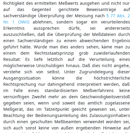
Richtigkeit des ermittelten Meßwerts ausgehen und nicht nur
auf das Gegenteil gerichtete Beweisanträge auf
sachverständige Überprüfung der Messung nach
§ 77 Abs. 2
Nr. 1 OWiG
ablehnen, sondern sogar ein verurteilendes
Erkenntnis aussprechen dürfe, sei andererseits
auszuschließen, daß die Überprüfung der Meßdateien durch
einen Sachverständigen zu einem abweichenden Ergebnis
geführt hätte. Würde man dies anders sehen, käme man zu
einem dem Rechtsstaatsprinzip grob zuwiderlaufenden
Resultat: Es liefe letztlich auf die Verurteilung eines
möglicherweise Unschuldigen hinaus. Daß dies nicht angehe,
verstehe sich von selbst. Unter Zugrundelegung dieser
Ausgangssituation könne die höchstrichterliche
Rechtsprechung nur dahingehend interpretiert werden, daß
im Falle eines standardisierten Meßverfahrens keine
vernünftigen Zweifel mehr an dem Geschwindigkeitsverstoß
gegeben seien, wenn und soweit das amtlich zugelassene
Meßgerät, das im Tatzeitpunkt geeicht gewesen sei, unter
Beachtung der Bedienungsanleitung des Zulassungsinhabers
durch einen geschulten Meßbeamten verwendet worden sei,
sich auch sonst keine von außen ergebenden Hinweise auf