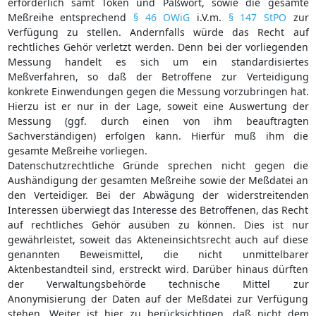
erforderlich samt Token und Paßwort, sowie die gesamte
Meßreihe entsprechend
§ 46 OWiG
i.V.m.
§ 147 StPO
zur
Verfügung zu stellen. Andernfalls würde das Recht auf
rechtliches Gehör verletzt werden. Denn bei der vorliegenden
Messung handelt es sich um ein standardisiertes
Meßverfahren, so daß der Betroffene zur Verteidigung
konkrete Einwendungen gegen die Messung vorzubringen hat.
Hierzu ist er nur in der Lage, soweit eine Auswertung der
Messung (ggf. durch einen von ihm beauftragten
Sachverständigen) erfolgen kann. Hierfür muß ihm die
gesamte Meßreihe vorliegen.
Datenschutzrechtliche Gründe sprechen nicht gegen die
Aushändigung der gesamten Meßreihe sowie der Meßdatei an
den Verteidiger. Bei der Abwägung der widerstreitenden
Interessen überwiegt das Interesse des Betroffenen, das Recht
auf rechtliches Gehör ausüben zu können. Dies ist nur
gewährleistet, soweit das Akteneinsichtsrecht auch auf diese
genannten Beweismittel, die nicht unmittelbarer
Aktenbestandteil sind, erstreckt wird. Darüber hinaus dürften
der Verwaltungsbehörde technische Mittel zur
Anonymisierung der Daten auf der Meßdatei zur Verfügung
stehen. Weiter ist hier zu berücksichtigen, daß nicht dem