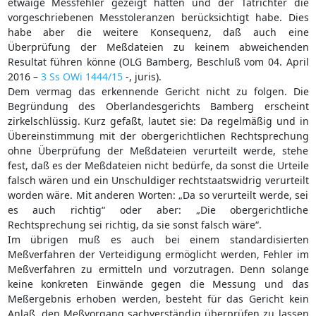
etwaige Messfehler gezeigt hätten und der Tatrichter die
vorgeschriebenen Messtoleranzen berücksichtigt habe. Dies
habe aber die weitere Konsequenz, daß auch eine
Überprüfung der Meßdateien zu keinem abweichenden
Resultat führen könne (OLG Bamberg, Beschluß vom 04. April
2016 –
3 Ss OWi 1444/15
-, juris).
Dem vermag das erkennende Gericht nicht zu folgen. Die
Begründung des Oberlandesgerichts Bamberg erscheint
zirkelschlüssig. Kurz gefaßt, lautet sie: Da regelmäßig und in
Übereinstimmung mit der obergerichtlichen Rechtsprechung
ohne Überprüfung der Meßdateien verurteilt werde, stehe
fest, daß es der Meßdateien nicht bedürfe, da sonst die Urteile
falsch wären und ein Unschuldiger rechtstaatswidrig verurteilt
worden wäre. Mit anderen Worten: „Da so verurteilt werde, sei
es auch richtig“ oder aber: „Die obergerichtliche
Rechtsprechung sei richtig, da sie sonst falsch wäre“.
Im übrigen muß es auch bei einem standardisierten
Meßverfahren der Verteidigung ermöglicht werden, Fehler im
Meßverfahren zu ermitteln und vorzutragen. Denn solange
keine konkreten Einwände gegen die Messung und das
Meßergebnis erhoben werden, besteht für das Gericht kein
Anlaß, den Meßvorgang sachverständig überprüfen zu lassen