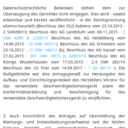
Datenschutzrechtliche Bedenken stehen dem zur
Überzeugung des Gerichtes nicht entgegen. Dies wird - soweit
erkennbar und bereits veröffentlicht - in der Rechtsprechung
ebenso beurteilt (Beschluss des OLG Koblenz vom 23.10.2013 -
2 SsRs90/13; Beschluss des AG Landstuhl vom 06.11.2015 -
2
OWi 4286 Js 2298/15
Beschluss des AG Heidelberg vom
14.06.2013 -
16 OWi 447/13
; Beschluss des AG Schleiden vom
23.10.2012 -
13 OWi 140/12
(b); Beschluss des AG Kassel vom
27.02.2015 -
381 OWi -9673 Js 32833/14
Beschluss des AG
Königs Wusterhausen vom 17.03.2015 - 2.4 OWi 282/14
Beschluss des LG Trier vom 14.09.2017 -
1 Qs 46/17
-). Die
Bußgeldstelle war also antragsgemäß zur Herausgabe des
Aufbau- und Einrichtungsprotokoll des Herstellers Vitronic für
das verwendete Geschwindigkeitsmessgerät sowie der
Konformitätserklärung und -bescheinigung für das
verwendete Geschwindigkeitsmessgerät zu verpflichten.
3. Auch hinsichtlich des Antrages auf Übermittlung der
Wartungs- und Instandsetzungsnachweise seit der letzten
Eichung besteht ein entsprechender Anspruch der