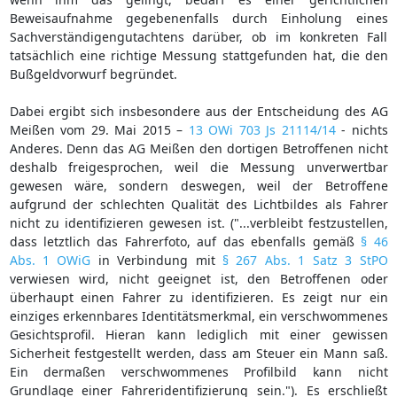
Beweisaufnahme gegebenenfalls durch Einholung eines
Sachverständigengutachtens darüber, ob im konkreten Fall
tatsächlich eine richtige Messung stattgefunden hat, die den
Bußgeldvorwurf begründet.
Dabei ergibt sich insbesondere aus der Entscheidung des AG
Meißen vom 29. Mai 2015 –
13 OWi 703 Js 21114/14
- nichts
Anderes. Denn das AG Meißen den dortigen Betroffenen nicht
deshalb freigesprochen, weil die Messung unverwertbar
gewesen wäre, sondern deswegen, weil der Betroffene
aufgrund der schlechten Qualität des Lichtbildes als Fahrer
nicht zu identifizieren gewesen ist. ("...verbleibt festzustellen,
dass letztlich das Fahrerfoto, auf das ebenfalls gemäß
§ 46
Abs. 1 OWiG
in Verbindung mit
§ 267 Abs. 1 Satz 3 StPO
verwiesen wird, nicht geeignet ist, den Betroffenen oder
überhaupt einen Fahrer zu identifizieren. Es zeigt nur ein
einziges erkennbares Identitätsmerkmal, ein verschwommenes
Gesichtsprofil. Hieran kann lediglich mit einer gewissen
Sicherheit festgestellt werden, dass am Steuer ein Mann saß.
Ein dermaßen verschwommenes Profilbild kann nicht
Grundlage einer Fahreridentifizierung sein."). Es erschließt