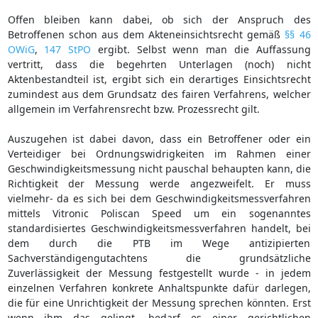
Offen bleiben kann dabei, ob sich der Anspruch des
Betroffenen schon aus dem Akteneinsichtsrecht gemäß
§§ 46
OWiG
,
147 StPO
ergibt. Selbst wenn man die Auffassung
vertritt, dass die begehrten Unterlagen (noch) nicht
Aktenbestandteil ist, ergibt sich ein derartiges Einsichtsrecht
zumindest aus dem Grundsatz des fairen Verfahrens, welcher
allgemein im Verfahrensrecht bzw. Prozessrecht gilt.
Auszugehen ist dabei davon, dass ein Betroffener oder ein
Verteidiger bei Ordnungswidrigkeiten im Rahmen einer
Geschwindigkeitsmessung nicht pauschal behaupten kann, die
Richtigkeit der Messung werde angezweifelt. Er muss
vielmehr- da es sich bei dem Geschwindigkeitsmessverfahren
mittels Vitronic Poliscan Speed um ein sogenanntes
standardisiertes Geschwindigkeitsmessverfahren handelt, bei
dem durch die PTB im Wege antizipierten
Sachverständigengutachtens die grundsätzliche
Zuverlässigkeit der Messung festgestellt wurde - in jedem
einzelnen Verfahren konkrete Anhaltspunkte dafür darlegen,
die für eine Unrichtigkeit der Messung sprechen könnten. Erst
wenn ihm das gelingt, bedarf es einer gerichtlichen