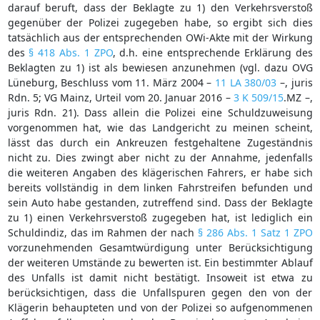
darauf beruft, dass der Beklagte zu 1) den Verkehrsverstoß
gegenüber der Polizei zugegeben habe, so ergibt sich dies
tatsächlich aus der entsprechenden OWi-Akte mit der Wirkung
des
§ 418 Abs. 1 ZPO
, d.h. eine entsprechende Erklärung des
Beklagten zu 1) ist als bewiesen anzunehmen (vgl. dazu OVG
Lüneburg, Beschluss vom 11. März 2004 –
11 LA 380/03
–, juris
Rdn. 5; VG Mainz, Urteil vom 20. Januar 2016 –
3 K 509/15
.MZ –,
juris Rdn. 21). Dass allein die Polizei eine Schuldzuweisung
vorgenommen hat, wie das Landgericht zu meinen scheint,
lässt das durch ein Ankreuzen festgehaltene Zugeständnis
nicht zu. Dies zwingt aber nicht zu der Annahme, jedenfalls
die weiteren Angaben des klägerischen Fahrers, er habe sich
bereits vollständig in dem linken Fahrstreifen befunden und
sein Auto habe gestanden, zutreffend sind. Dass der Beklagte
zu 1) einen Verkehrsverstoß zugegeben hat, ist lediglich ein
Schuldindiz, das im Rahmen der nach
§ 286 Abs. 1 Satz 1 ZPO
vorzunehmenden Gesamtwürdigung unter Berücksichtigung
der weiteren Umstände zu bewerten ist. Ein bestimmter Ablauf
des Unfalls ist damit nicht bestätigt. Insoweit ist etwa zu
berücksichtigen, dass die Unfallspuren gegen den von der
Klägerin behaupteten und von der Polizei so aufgenommenen