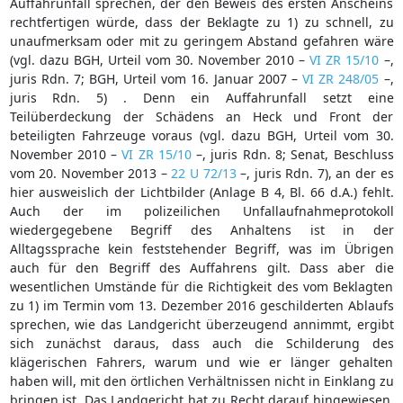
Auffahrunfall sprechen, der den Beweis des ersten Anscheins
rechtfertigen würde, dass der Beklagte zu 1) zu schnell, zu
unaufmerksam oder mit zu geringem Abstand gefahren wäre
(vgl. dazu BGH, Urteil vom 30. November 2010 –
VI ZR 15/10
–,
juris Rdn. 7; BGH, Urteil vom 16. Januar 2007 –
VI ZR 248/05
–,
juris Rdn. 5) . Denn ein Auffahrunfall setzt eine
Teilüberdeckung der Schädens an Heck und Front der
beteiligten Fahrzeuge voraus (vgl. dazu BGH, Urteil vom 30.
November 2010 –
VI ZR 15/10
–, juris Rdn. 8; Senat, Beschluss
vom 20. November 2013 –
22 U 72/13
–, juris Rdn. 7), an der es
hier ausweislich der Lichtbilder (Anlage B 4, Bl. 66 d.A.) fehlt.
Auch der im polizeilichen Unfallaufnahmeprotokoll
wiedergegebene Begriff des Anhaltens ist in der
Alltagssprache kein feststehender Begriff, was im Übrigen
auch für den Begriff des Auffahrens gilt. Dass aber die
wesentlichen Umstände für die Richtigkeit des vom Beklagten
zu 1) im Termin vom 13. Dezember 2016 geschilderten Ablaufs
sprechen, wie das Landgericht überzeugend annimmt, ergibt
sich zunächst daraus, dass auch die Schilderung des
klägerischen Fahrers, warum und wie er länger gehalten
haben will, mit den örtlichen Verhältnissen nicht in Einklang zu
bringen ist. Das Landgericht hat zu Recht darauf hingewiesen,