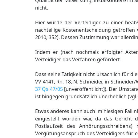
Qualität der Mitwirkung, insbesondere im S
nicht.
Hier wurde der Verteidiger zu einer beab
nachteilige Kostenentscheidung getroffen 
2010, 352). Dessen Zustimmung war allerding
Indem er (nach nochmals erfolgter Aktenei
Verteidiger das Verfahren gefördert.
Dass seine Tätigkeit nicht ursächlich für die
VV 4141, Rn. 18; N. Schneider, in Schneider
37 Qs 47/05
[unveröffentlicht]). Der Umsta
ist hingegen grundsätzlich unerheblich (vgl.
Etwas anderes kann auch im hiesigen Fall ni
eingestellt worden war, da das Gericht d
Postlaufzeit des Anhörungsschreibens)
Vergütungsanspruch des Verteidigers für ei