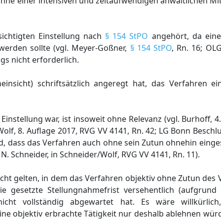
inne einer intensiven und zeitaufwendigen anwaltlichen M
sichtigten Einstellung nach
§ 154 StPO
angehört, da ein
werden sollte (vgl. Meyer-Goßner,
§ 154 StPO
, Rn. 16; OL
s nicht erforderlich.
nsicht) schriftsätzlich angeregt hat, das Verfahren ein
 Einstellung war, ist insoweit ohne Relevanz (vgl. Burhoff, 
/Wolf, 8. Auflage 2017, RVG VV 4141, Rn. 42; LG Bonn Beschl
nd, dass das Verfahren auch ohne sein Zutun ohnehin einge
 N. Schneider, in Schneider/Wolf, RVG VV 4141, Rn. 11).
cht gelten, in dem das Verfahren objektiv ohne Zutun des V
ie gesetzte Stellungnahmefrist versehentlich (aufgrund
 nicht vollständig abgewartet hat. Es wäre willkürl
ne objektiv erbrachte Tätigkeit nur deshalb ablehnen würd