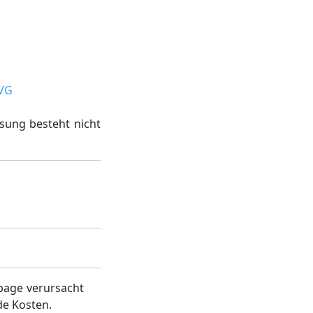
RVG
ssung besteht nicht
page verursacht
de Kosten.