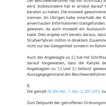
Der Beschwerdeführer hat mit Schriftsatz
wird. Insbesondere hat er erneut darauf 
beraten zu haben. Die insoweit gewonnene
trennen. Im Übrigen habe innerhalb der Ka
anvertrauten Informationen stattgefunden. 
gewesen, da auch insoweit ein Austausch
habe. Dies ergebe sich bereits daraus, da
Strafverfahren mithin in direktem Zusamme
nicht nur bei Gelegenheit sondern im Rahm
Auch der Angeklagte zu 2.) hat mit Schrif
darauf hingewiesen, dass die Kanzlei d
Angeklagten zu 1.) und 2.) befasst gewese
Aussagegegenstand des Beschwerdeführers 
II.
Die gemäß
§§ 304 Abs. 1, Abs. 2
,
305 StPO
zu
Zum Zeitpunkt der getroffenen Ordnungs