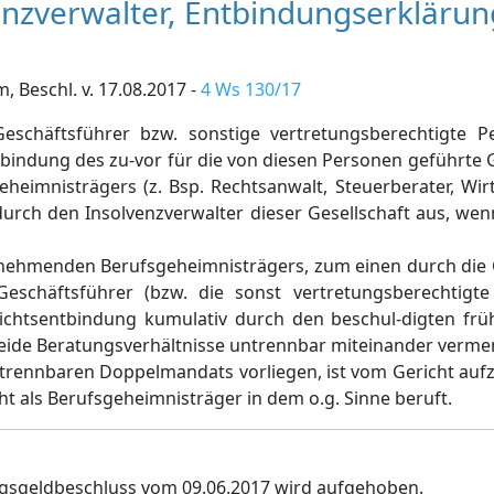
venzverwalter, Entbindungserklärun
Beschl. v. 17.08.2017 -
4 Ws 130/17
schäftsführer bzw. sonstige vertretungsberechtigte P
tbindung des zu-vor für die von diesen Personen geführte G
imnisträgers (z. Bsp. Rechtsanwalt, Steuerberater, Wirts
 durch den Insolvenzverwalter dieser Gesellschaft aus, we
nehmenden Berufsgeheimnisträgers, zum einen durch die Ge
schäftsführer (bzw. die sonst vertretungsberechtigte
lichtsentbindung kumulativ durch den beschul-digten fr
beide Beratungsverhältnisse untrennbar miteinander verm
trennbaren Doppelmandats vorliegen, ist vom Gericht aufz
t als Berufsgeheimnisträger in dem o.g. Sinne beruft.
gsgeldbeschluss vom 09.06.2017 wird aufgehoben.