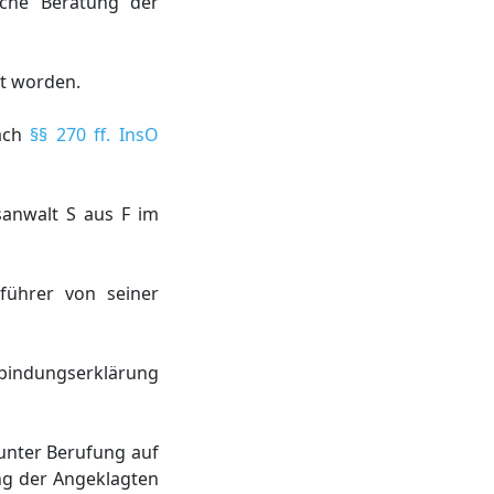
iche Beratung der
et worden.
nach
§§ 270 ff. InsO
tsanwalt S aus F im
führer von seiner
tbindungserklärung
unter Berufung auf
ng der Angeklagten