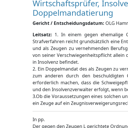
Wirtschaftsprüfer, Insol
Doppelmandatierung
Gericht / Entscheidungsdatum:
OLG Hamm, 
Leitsatz:
1. In einem gegen ehemalige Ge
Strafverfahren reicht grundsätzlich eine En
und als Zeugen zu vernehmenden Berufsgehe
von seiner Verschwiegenheitspflicht allein
in Insolvenz befindet.
2. Ein Doppelmandat des als Zeugen zu ver
zum anderen durch den beschuldigten Ge
erforderlich machen, dass die Schweigepf
und den Insolvenzverwalter erfolgt, wenn 
3.Ob die Voraussetzungen eines solchen un
ein Zeuge auf ein Zeugnisverweigerungsrech
In pp.
Der gegen den Zeugen L gerichtete Ordnun