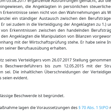
 vom 03.08.2017 ergänzende Ausführungen gemacht, auf 
hingewiesen, die Angeklagten in persönlichen steuerlich
n Erkenntnisse seien nicht von den Wahrnehmungen als Wi
nzlei ein ständiger Austausch zwischen den Berufsträger
Er sei zudem in die Verteidigung der Angeklagten zu 1.) 
 von Erkenntnissen zwischen den handelnden Berufsträg
ss den Angeklagten die Manipulation von Bilanzen vorgewo
nhang mit der Wirtschaftsprüfung stehe. Er habe seine I
en seiner Berufsausübung erhalten.
tsatz seines Verteidigers vom 26.07.2017 Stellung genomm
es Beschwerdeführers bis zum 12.05.2015 mit der Stra
n sei. Die inhaltlichen Überschneidungen der Verteidige
seien evident.
lässige Beschwerde ist begründet.
maßnahme lagen die Voraussetzungen des
§ 70 Abs. 1 StPO
n