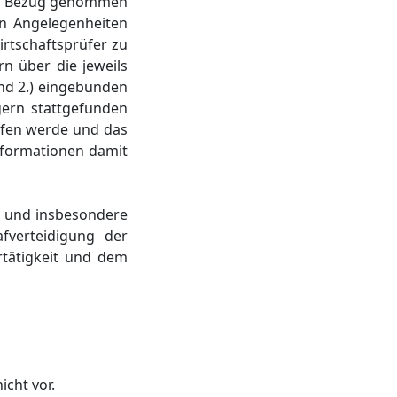
die Bezug genommen
en Angelegenheiten
rtschaftsprüfer zu
n über die jeweils
und 2.) eingebunden
ern stattgefunden
rfen werde und das
nformationen damit
en und insbesondere
fverteidigung der
rtätigkeit und dem
icht vor.