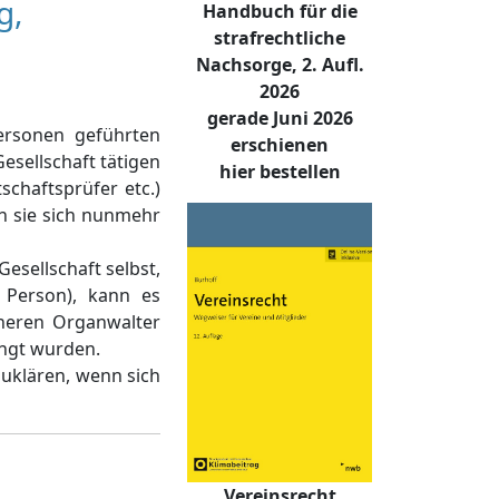
g,
Handbuch für die
strafrechtliche
Nachsorge, 2. Aufl.
2026
gerade Juni 2026
ersonen geführten
erschienen
esellschaft tätigen
hier bestellen
chaftsprüfer etc.)
nn sie sich nunmehr
sellschaft selbst,
 Person), kann es
üheren Organwalter
engt wurden.
uklären, wenn sich
Vereinsrecht