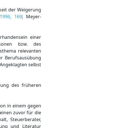
keit der Weigerung
1996, 169
; Meyer-
orhandensein einer
ersonen bzw. des
eisthema relevanten
er Berufsausübung
Angeklagten selbst
ärung des früheren
rson in einem gegen
einen zuvor für die
lt, Steuerberater,
hung und Literatur