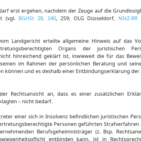
arf erst ergehen, nachdem der Zeuge auf die Grundlosig
t (vgl.
BGHSt 28, 240
, 259; OLG Düsseldorf,
NStZ-RR 
 vom Landgericht erteilte allgemeine Hinweis auf das V
rtretungsberechtigten Organs der juristischen P
nicht hinreichend geklärt ist, inwieweit die für das Bew
 seinen im Rahmen der persönlichen Beratung und sein
 können und es deshalb einer Entbindungserklärung der 
 der Rechtsansicht an, dass es einer zusätzlichen Erkl
klagten – nicht bedarf.
treter einer sich in Insolvenz befindlichen juristischen Pe
ertretungsberechtigte Personen geführten Strafverfahren 
ernehmenden Berufsgeheimnisträger (z. Bsp. Rechtsanwa
hwiegenheitspflicht entbinden kann, ist in Rechtsprec