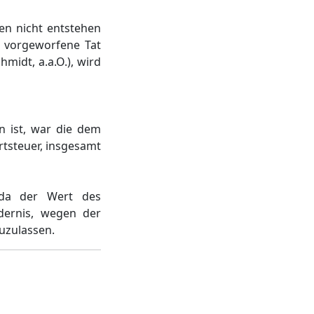
en nicht entstehen
m vorgeworfene Tat
midt, a.a.O.), wird
 ist, war die dem
rtsteuer, insgesamt
 da der Wert des
dernis, wegen der
uzulassen.