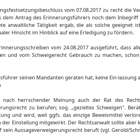
gsfestsetzungsbeschluss vom 07.08.2017 zu recht die Ve
s dem Antrag des Erinnerungsführers noch dem Inbegriff 
e anwaltliche Tätigkeit ergab, die als solche geeignet is
ualer Hinsicht im Hinblick auf eine Erledigung zu fördern.
rinnerungsschreiben vom 24.08.2017 ausgeführt, dass all
eben und vom Schweigerecht Gebrauch zu machen, schon 
sführer seinen Mandanten geraten hat, keine Ein-lassung
n
ft nach herrschender Meinung auch der Rat des Rech
ungsrecht zu berufen; sog. „gezieltes Schweigen". Berä
tung und wird, weil ggfs. das einzige Beweismittel verlo
n der Einstellung mitgewirkt. Der Rechtsanwalt sollte aber 
sein Aussageverweigerungsrecht beruft (vgl. Gerold/Schmi