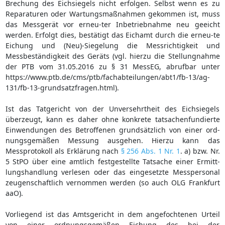
Brechung des Eichsiegels nicht erfolgen. Selbst wenn es zu
Reparaturen oder Wartungsmaßnahmen gekommen ist, muss
das Messgerät vor erneu-ter Inbetriebnahme neu geeicht
werden. Erfolgt dies, bestätigt das Eichamt durch die erneu-te
Eichung und (Neu)-Siegelung die Messrichtigkeit und
Messbeständigkeit des Geräts (vgl. hierzu die Stellungnahme
der PTB vom 31.05.2016 zu § 31 MessEG, abrufbar unter
https://www.ptb.de/cms/ptb/fachabteilungen/abt1/fb-13/ag-
131/fb-13-grundsatzfragen.html).
Ist das Tatgericht von der Unversehrtheit des Eichsiegels
überzeugt, kann es daher ohne konkrete tatsachenfundierte
Einwendungen des Betroffenen grundsätzlich von einer ord-
nungsgemäßen Messung ausgehen. Hierzu kann das
Messprotokoll als Erklärung nach
§ 256 Abs. 1 Nr. 1
. a) bzw. Nr.
5 StPO über eine amtlich festgestellte Tatsache einer Ermitt-
lungshandlung verlesen oder das eingesetzte Messpersonal
zeugenschaftlich vernommen werden (so auch OLG Frankfurt
aaO).
Vorliegend ist das Amtsgericht in dem angefochtenen Urteil
von einer ordnungsgemäßen Eichung des bei der