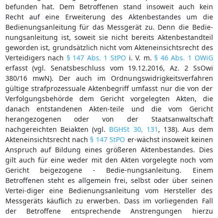
befunden hat. Dem Betroffenen stand insoweit auch kein
Recht auf eine Erweiterung des Aktenbestandes um die
Bedienungsanleitung für das Messgerät zu. Denn die Bedie-
nungsanleitung ist, soweit sie nicht bereits Aktenbestandteil
geworden ist, grundsätzlich nicht vom Akteneinsichtsrecht des
Verteidigers nach
§ 147 Abs. 1 StPO
i. V. m.
§ 46 Abs. 1 OWiG
erfasst (vgl. Senatsbeschluss vom 19.12.2016, Az. 2 SsOwi
380/16 mwN). Der auch im Ordnungswidrigkeitsverfahren
gültige strafprozessuale Aktenbegriff umfasst nur die von der
Verfolgungsbehörde dem Gericht vorgelegten Akten, die
danach entstandenen Akten-teile und die vom Gericht
herangezogenen oder von der Staatsanwaltschaft
nachgereichten Beiakten (vgl.
BGHSt 30, 131
, 138). Aus dem
Akteneinsichtsrecht nach
§ 147 StPO
er-wächst insoweit keinen
Anspruch auf Bildung eines größeren Aktenbestandes. Dies
gilt auch für eine weder mit den Akten vorgelegte noch vom
Gericht beigezogene - Bedie-nungsanleitung. Einem
Betroffenen steht es allgemein frei, selbst oder über seinen
Vertei-diger eine Bedienungsanleitung vom Hersteller des
Messgeräts käuflich zu erwerben. Dass im vorliegenden Fall
der Betroffene entsprechende Anstrengungen hierzu