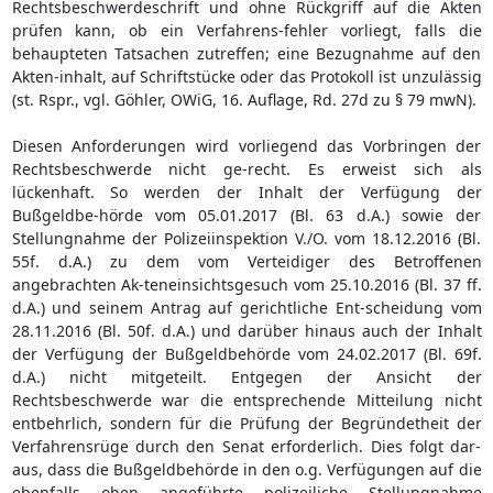
Rechtsbeschwerdeschrift und ohne Rückgriff auf die Akten
prüfen kann, ob ein Verfahrens-fehler vorliegt, falls die
behaupteten Tatsachen zutreffen; eine Bezugnahme auf den
Akten-inhalt, auf Schriftstücke oder das Protokoll ist unzulässig
(st. Rspr., vgl. Göhler, OWiG, 16. Auflage, Rd. 27d zu § 79 mwN).
Diesen Anforderungen wird vorliegend das Vorbringen der
Rechtsbeschwerde nicht ge-recht. Es erweist sich als
lückenhaft. So werden der Inhalt der Verfügung der
Bußgeldbe-hörde vom 05.01.2017 (Bl. 63 d.A.) sowie der
Stellungnahme der Polizeiinspektion V./O. vom 18.12.2016 (Bl.
55f. d.A.) zu dem vom Verteidiger des Betroffenen
angebrachten Ak-teneinsichtsgesuch vom 25.10.2016 (Bl. 37 ff.
d.A.) und seinem Antrag auf gerichtliche Ent-scheidung vom
28.11.2016 (Bl. 50f. d.A.) und darüber hinaus auch der Inhalt
der Verfügung der Bußgeldbehörde vom 24.02.2017 (Bl. 69f.
d.A.) nicht mitgeteilt. Entgegen der Ansicht der
Rechtsbeschwerde war die entsprechende Mitteilung nicht
entbehrlich, sondern für die Prüfung der Begründetheit der
Verfahrensrüge durch den Senat erforderlich. Dies folgt dar-
aus, dass die Bußgeldbehörde in den o.g. Verfügungen auf die
ebenfalls oben angeführte polizeiliche Stellungnahme