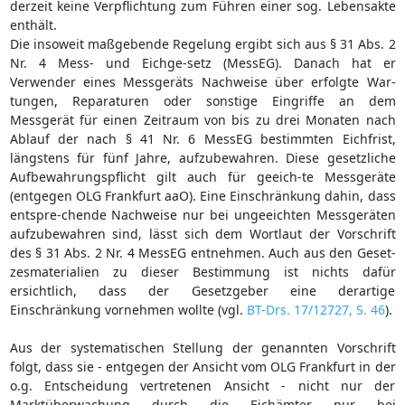
derzeit keine Verpflichtung zum Führen einer sog. Lebensakte
enthält.
Die insoweit maßgebende Regelung ergibt sich aus § 31 Abs. 2
Nr. 4 Mess- und Eichge-setz (MessEG). Danach hat er
Verwender eines Messgeräts Nachweise über erfolgte War-
tungen, Reparaturen oder sonstige Eingriffe an dem
Messgerät für einen Zeitraum von bis zu drei Monaten nach
Ablauf der nach § 41 Nr. 6 MessEG bestimmten Eichfrist,
längstens für fünf Jahre, aufzubewahren. Diese gesetzliche
Aufbewahrungspflicht gilt auch für geeich-te Messgeräte
(entgegen OLG Frankfurt aaO). Eine Einschränkung dahin, dass
entspre-chende Nachweise nur bei ungeeichten Messgeräten
aufzubewahren sind, lässt sich dem Wortlaut der Vorschrift
des § 31 Abs. 2 Nr. 4 MessEG entnehmen. Auch aus den Geset-
zesmaterialien zu dieser Bestimmung ist nichts dafür
ersichtlich, dass der Gesetzgeber eine derartige
Einschränkung vornehmen wollte (vgl.
BT-Drs. 17/12727, S. 46
).
Aus der systematischen Stellung der genannten Vorschrift
folgt, dass sie - entgegen der Ansicht vom OLG Frankfurt in der
o.g. Entscheidung vertretenen Ansicht - nicht nur der
Marktüberwachung durch die Eichämter nur bei