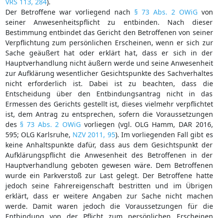
VRS 113, 284
).
Der Betroffene war vorliegend nach
§ 73 Abs. 2 OWiG
von
seiner Anwesenheitspflicht zu entbinden. Nach dieser
Bestimmung entbindet das Gericht den Betroffenen von seiner
Verpflichtung zum persönlichen Erscheinen, wenn er sich zur
Sache geäußert hat oder erklärt hat, dass er sich in der
Hauptverhandlung nicht äußern werde und seine Anwesenheit
zur Aufklärung wesentlicher Gesichtspunkte des Sachverhaltes
nicht erforderlich ist. Dabei ist zu beachten, dass die
Entscheidung über den Entbindungsantrag nicht in das
Ermessen des Gerichts gestellt ist, dieses vielmehr verpflichtet
ist, dem Antrag zu entsprechen, sofern die Voraussetzungen
des
§ 73 Abs. 2 OWiG
vorliegen (vgl. OLG Hamm, DAR 2016,
595; OLG Karlsruhe,
NZV 2011, 95
). Im vorliegenden Fall gibt es
keine Anhaltspunkte dafür, dass aus dem Gesichtspunkt der
Aufklärungspflicht die Anwesenheit des Betroffenen in der
Hauptverhandlung geboten gewesen wäre. Dem Betroffenen
wurde ein Parkverstoß zur Last gelegt. Der Betroffene hatte
jedoch seine Fahrereigenschaft bestritten und im Übrigen
erklärt, dass er weitere Angaben zur Sache nicht machen
werde. Damit waren jedoch die Voraussetzungen für die
Entbindung von der Pflicht zum persönlichen Erscheinen