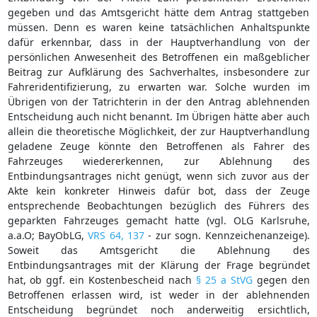
gegeben und das Amtsgericht hätte dem Antrag stattgeben
müssen. Denn es waren keine tatsächlichen Anhaltspunkte
dafür erkennbar, dass in der Hauptverhandlung von der
persönlichen Anwesenheit des Betroffenen ein maßgeblicher
Beitrag zur Aufklärung des Sachverhaltes, insbesondere zur
Fahreridentifizierung, zu erwarten war. Solche wurden im
Übrigen von der Tatrichterin in der den Antrag ablehnenden
Entscheidung auch nicht benannt. Im Übrigen hätte aber auch
allein die theoretische Möglichkeit, der zur Hauptverhandlung
geladene Zeuge könnte den Betroffenen als Fahrer des
Fahrzeuges wiedererkennen, zur Ablehnung des
Entbindungsantrages nicht genügt, wenn sich zuvor aus der
Akte kein konkreter Hinweis dafür bot, dass der Zeuge
entsprechende Beobachtungen bezüglich des Führers des
geparkten Fahrzeuges gemacht hatte (vgl. OLG Karlsruhe,
a.a.O; BayObLG,
VRS 64, 137
- zur sogn. Kennzeichenanzeige).
Soweit das Amtsgericht die Ablehnung des
Entbindungsantrages mit der Klärung der Frage begründet
hat, ob ggf. ein Kostenbescheid nach
§ 25 a StVG
gegen den
Betroffenen erlassen wird, ist weder in der ablehnenden
Entscheidung begründet noch anderweitig ersichtlich,