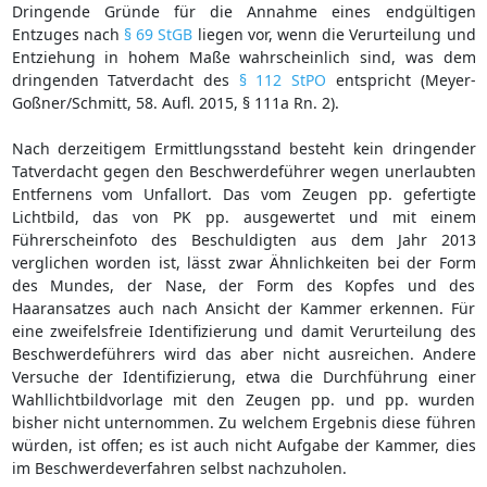
Dringende Gründe für die Annahme eines endgültigen
Entzuges nach
§ 69 StGB
liegen vor, wenn die Verurteilung und
Entziehung in hohem Maße wahrscheinlich sind, was dem
dringenden Tatverdacht des
§ 112 StPO
entspricht (Meyer-
Goßner/Schmitt, 58. Aufl. 2015, § 111a Rn. 2).
Nach derzeitigem Ermittlungsstand besteht kein dringender
Tatverdacht gegen den Beschwerdeführer wegen unerlaubten
Entfernens vom Unfallort. Das vom Zeugen pp. gefertigte
Lichtbild, das von PK pp. ausgewertet und mit einem
Führerscheinfoto des Beschuldigten aus dem Jahr 2013
verglichen worden ist, lässt zwar Ähnlichkeiten bei der Form
des Mundes, der Nase, der Form des Kopfes und des
Haaransatzes auch nach Ansicht der Kammer erkennen. Für
eine zweifelsfreie Identifizierung und damit Verurteilung des
Beschwerdeführers wird das aber nicht ausreichen. Andere
Versuche der Identifizierung, etwa die Durchführung einer
Wahllichtbildvorlage mit den Zeugen pp. und pp. wurden
bisher nicht unternommen. Zu welchem Ergebnis diese führen
würden, ist offen; es ist auch nicht Aufgabe der Kammer, dies
im Beschwerdeverfahren selbst nachzuholen.