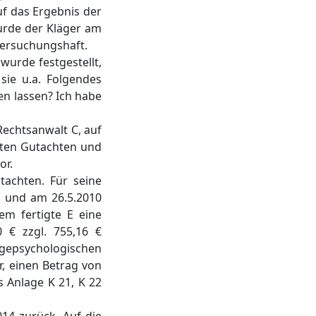
f das Ergebnis der
urde der Kläger am
tersuchungshaft.
wurde festgestellt,
sie u.a. Folgendes
en lassen? Ich habe
Rechtsanwalt C, auf
eten Gutachten und
or.
tachten. Für seine
er und am 26.5.2010
em fertigte E eine
 € zzgl. 755,16 €
agepsychologischen
, einen Betrag von
s Anlage K 21, K 22