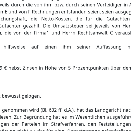
eweils durch die von ihm bzw. durch seinen Verteidiger i
on E und von F Rechnungen entstanden seien, seien ausgeg
ungshaft, die Netto-Kosten, die für die Gutachten 
utachter gezahlt. Die Umsatzsteuer sei jeweils von He
n, die von der Firma1 und Herrn Rechtsanwalt C veraus
 hilfsweise auf einen ihm seiner Auffassung n
,69 € nebst Zinsen in Höhe von 5 Prozentpunkten über dem
ht bewusst gelogen.
 genommen wird (Bl. 632 ff. d.A.), hat das Landgericht na
iesen. Zur Begründung hat es im Wesentlichen ausgeführt
en der Parteien im Strafverfahren, den Feststellungen