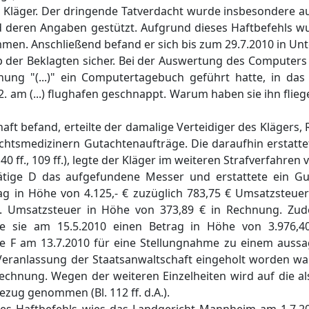
 Kläger. Der dringende Tatverdacht wurde insbesondere au
d deren Angaben gestützt. Aufgrund dieses Haftbefehls w
men. Anschließend befand er sich bis zum 29.7.2010 in Un
op der Beklagten sicher. Bei der Auswertung des Computers 
ung "(...)" ein Computertagebuch geführt hatte, in das 
2. am (...) flughafen geschnappt. Warum haben sie ihn flieg
ft befand, erteilte der damalige Verteidiger des Klägers, 
chtsmedizinern Gutachtenaufträge. Die daraufhin erstatt
0 ff., 109 ff.), legte der Kläger im weiteren Strafverfahren v
ätige D das aufgefundene Messer und erstattete ein Gu
trag in Höhe von 4.125,- € zuzüglich 783,75 € Umsatzsteu
l. Umsatzsteuer in Höhe von 373,89 € in Rechnung. Zud
ie sie am 15.5.2010 einen Betrag in Höhe von 3.976,40
lte F am 13.7.2010 für eine Stellungnahme zu einem auss
Veranlassung der Staatsanwaltschaft eingeholt worden war
Rechnung. Wegen der weiteren Einzelheiten wird auf die al
zug genommen (Bl. 112 ff. d.A.).