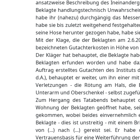
ansatzweise Beschreibung des Ineinandergr
Beklagte handlungstechnisch Unwahrscheinl
habe ihr (nahezu) durchgängig das Messer 
habe sie bis zuletzt weitgehend festgehalt
seine Hose herunter gezogen habe, habe sie 
Mit der Klage, die der Beklagten am 2.6.2
bezeichneten Gutachterkosten in Höhe von
Der Kläger hat behauptet, die Beklagte hab
Beklagten erfunden worden und habe daz
Auftrag erstelltes Gutachten des Instituts 
d.A.), behauptet er weiter, um ihn einer mit
Verletzungen - die Rötung am Hals, die
Unterarm und Oberschenkel - selbst zugefü
Zum Hergang des Tatabends behauptet de
Wohnung der Beklagten geöffnet habe, sei e
gekommen, wobei beides einvernehmlich er
Beklagte - dies ist unstreitig - mit einem 
von (...) nach (...) gereist sei. Er hab
Vertrauensbasis für eine Weiterführung der 