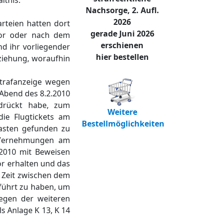
ltnis.
Nachsorge, 2. Aufl.
2026
rteien hatten dort
gerade Juni 2026
vor oder nach dem
erschienen
nd ihr vorliegender
hier bestellen
eziehung, woraufhin
Strafanzeige wegen
 Abend des 8.2.2010
drückt habe, zum
Weitere
ie Flugtickets am
Bestellmöglichkeiten
kasten gefunden zu
n Vernehmungen am
.2010 mit Beweisen
or erhalten und das
r Zeit zwischen dem
führt zu haben, um
egen der weiteren
ls Anlage K 13, K 14