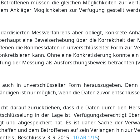
 Betroffenen müssen die gleichen Möglichkeiten zur Verfü
dem Ankläger Möglichkeiten zur Verfügung gestellt werd
ardisierten Messverfahrens aber obliegt, konkrete Anha
berhaupt eine Beweiserhebung über die Korrektheit der
ffenen die Rohmessdaten in unverschlüsselter Form zur Ve
onkretisieren kann. Ohne eine Konkretisierung könnte ein
fung der Messung als Ausforschungsbeweis betrachten (vg
 auch in unverschlüsselter Form herauszugeben. Denn
ndigen ist nur möglich, wenn die Daten zuvor entschlüsse
ht darauf zurückziehen, dass die Daten durch den Herste
ntschlüsselung in der Lage ist. Verfügungsberechtigt übe
ugt und abgespeichert hat. Es ist daher Sache der Verw
haffen und dem Betroffenen auf sein Verlangen hin zur Ve
nfels , Beschluss v. 3. 9. 2015 -
10 AR 1/15
)