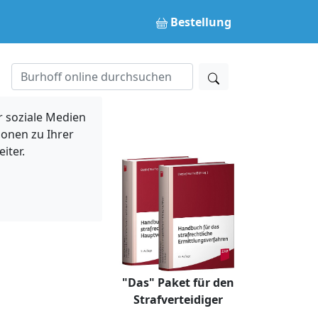
Bestellung
 soziale Medien
ionen zu Ihrer
iter.
"Das" Paket für den
Strafverteidiger