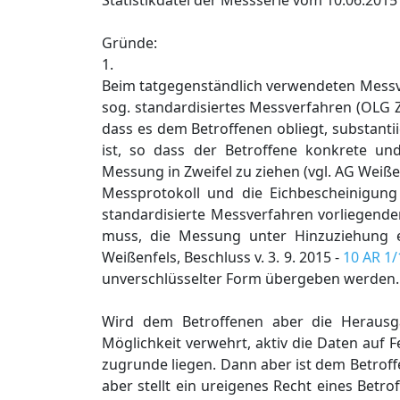
Statistikdatei der Messserie vom 10.06.201
Gründe:
1.
Beim tatgegenständlich verwendeten Messve
sog. standardisiertes Messverfahren (OLG 
dass es dem Betroffenen obliegt, substant
ist, so dass der Betroffene konkrete u
Messung in Zweifel zu ziehen (vgl. AG Weißenf
Messprotokoll und die Eichbescheinigun
standardisierte Messverfahren vorliegend
muss, die Messung unter Hinzuziehung e
Weißenfels, Beschluss v. 3. 9. 2015 -
10 AR 1/
unverschlüsselter Form übergeben werden.
Wird dem Betroffenen aber die Herausg
Möglichkeit verwehrt, aktiv die Daten auf
zugrunde liegen. Dann aber ist dem Betrof
aber stellt ein ureigenes Recht eines Betro