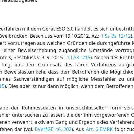
5 herauszugeben.
rfahren mit dem Gerät ESO 3.0 handelt es sich unbestrit
Zweibrücken, Beschluss vom 19.10.2012. Az.:
1 Ss Bs 12/12
)
iiert vorzutragen aus welchen Gründen die durchgeführte 
nd einer Beweiserhebung zugängliche Umstände vortra
els, Beschluss v. 3. 9. 2015 -
10 AR 1/15
). Neben des Rechts
g folgt aus dem Grundsatz des fairen Verfahrens aufgr
en Beweislastumkehr, dass dem Betroffenen die Möglichk
ines Sachverständigen auf mögliche Messfehler zu unt
15
). Dies aber ist nur dann möglich, wenn dem Betroffenen
abe der Rohmessdaten in unverschlüsselter Form vers
 Fehler untersuchen zu lassen, die der ihm vorgeworfenen
fenen verwehrt, aktiv am Gang und Ergebnis des Verfahren
ffenen dar (vgl.
BVerfGE 46, 202
). Aus
Art. 6 EMRK
folgt zu