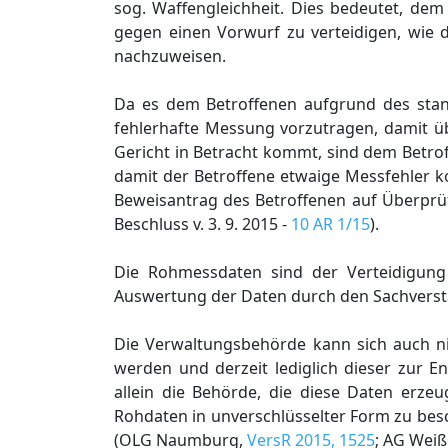
sog. Waffengleichheit. Dies bedeutet, dem
gegen einen Vorwurf zu verteidigen, wie 
nachzuweisen.
Da es dem Betroffenen aufgrund des stand
fehlerhafte Messung vorzutragen, damit ü
Gericht in Betracht kommt, sind dem Betro
damit der Betroffene etwaige Messfehler k
Beweisantrag des Betroffenen auf Überprü
Beschluss v. 3. 9. 2015 -
10 AR 1/15
).
Die Rohmessdaten sind der Verteidigung
Auswertung der Daten durch den Sachverstä
Die Verwaltungsbehörde kann sich auch nic
werden und derzeit lediglich dieser zur E
allein die Behörde, die diese Daten erze
Rohdaten in unverschlüsselter Form zu besc
(OLG Naumburg,
VersR 2015, 1525
; AG Weiße