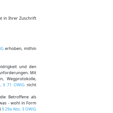
 in Ihrer Zuschrift
iG
erhoben, mithin
idrigkeit und den
 Anforderungen. Mit
n, Wegprotokolle,
m.
§ 71 OWiG
nicht
ie Betroffene als
was - wohl in Form
ß
§ 29a Abs. 3 OWiG