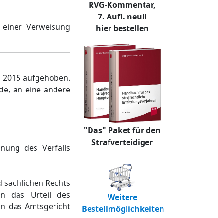
RVG-Kommentar,
7. Aufl. neu!!
d einer Verweisung
hier bestellen
li 2015 aufgehoben.
de, an eine andere
"Das" Paket für den
Strafverteidiger
dnung des Verfalls
d sachlichen Rechts
en das Urteil des
Weitere
an das Amtsgericht
Bestellmöglichkeiten