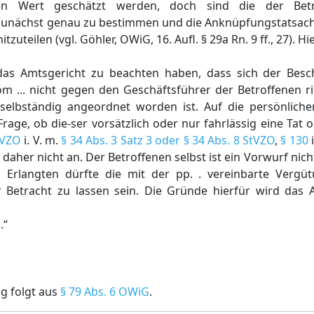
n Wert geschätzt werden, doch sind die der Betr
unächst genau zu bestimmen und die Anknüpfungstatsachen
eilen (vgl. Göhler, OWiG, 16. Aufl. § 29a Rn. 9 ff., 27). Hier
as Amtsgericht zu beachten haben, dass sich der Besch
om ... nicht gegen den Geschäftsführer der Betroffenen r
elbständig angeordnet worden ist. Auf die persönliche
rage, ob die-ser vorsätzlich oder nur fahrlässig eine Tat
StVZO
i. V. m.
§ 34 Abs. 3 Satz 3 oder
§ 34 Abs. 8 StVZO
,
§ 130
i
daher nicht an. Der Betroffenen selbst ist ein Vorwurf nich
s Erlangten dürfte die mit der pp. . vereinbarte Verg
Betracht zu lassen sein. Die Gründe hierfür wird das 
.“
g folgt aus
§ 79 Abs. 6 OWiG
.