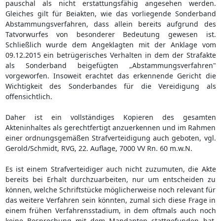
pauschal als nicht erstattungsfähig angesehen werden.
Gleiches gilt für Beiakten, wie das vorliegende Sonderband
Abstammungsverfahren, dass allein bereits aufgrund des
Tatvorwurfes von besonderer Bedeutung gewesen ist.
Schließlich wurde dem Angeklagten mit der Anklage vom
09.12.2015 ein betrügerisches Verhalten in dem der Strafakte
als Sonderband beigefügten „Abstammungsverfahren"
vorgeworfen. Insoweit erachtet das erkennende Gericht die
Wichtigkeit des Sonderbandes für die Vereidigung als
offensichtlich.
Daher ist ein vollständiges Kopieren des gesamten
Akteninhaltes als gerechtfertigt anzuerkennen und im Rahmen
einer ordnungsgemäßen Strafverteidigung auch geboten, vgl.
Gerold/Schmidt, RVG, 22. Auflage, 7000 VV Rn. 60 m.w.N.
Es ist einem Strafverteidiger auch nicht zuzumuten, die Akte
bereits bei Erhalt durchzuarbeiten, nur um entscheiden zu
können, welche Schriftstücke möglicherweise noch relevant für
das weitere Verfahren sein könnten, zumal sich diese Frage in
einem frühen Verfahrensstadium, in dem oftmals auch noch
keine Besprechung mit dem Mandanten stattgefunden hat,