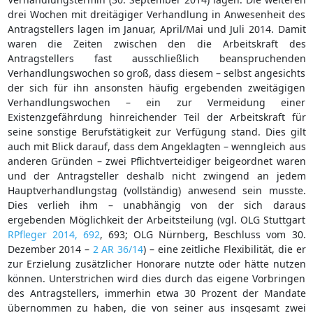
drei Wochen mit dreitägiger Verhandlung in Anwesenheit des
Antragstellers lagen im Januar, April/Mai und Juli 2014. Damit
waren die Zeiten zwischen den die Arbeitskraft des
Antragstellers fast ausschließlich beanspruchenden
Verhandlungswochen so groß, dass diesem – selbst angesichts
der sich für ihn ansonsten häufig ergebenden zweitägigen
Verhandlungswochen – ein zur Vermeidung einer
Existenzgefährdung hinreichender Teil der Arbeitskraft für
seine sonstige Berufstätigkeit zur Verfügung stand. Dies gilt
auch mit Blick darauf, dass dem Angeklagten – wenngleich aus
anderen Gründen – zwei Pflichtverteidiger beigeordnet waren
und der Antragsteller deshalb nicht zwingend an jedem
Hauptverhandlungstag (vollständig) anwesend sein musste.
Dies verlieh ihm – unabhängig von der sich daraus
ergebenden Möglichkeit der Arbeitsteilung (vgl. OLG Stuttgart
RPfleger 2014, 692
, 693; OLG Nürnberg, Beschluss vom 30.
Dezember 2014 –
2 AR 36/14
) – eine zeitliche Flexibilität, die er
zur Erzielung zusätzlicher Honorare nutzte oder hätte nutzen
können. Unterstrichen wird dies durch das eigene Vorbringen
des Antragstellers, immerhin etwa 30 Prozent der Mandate
übernommen zu haben, die von seiner aus insgesamt zwei