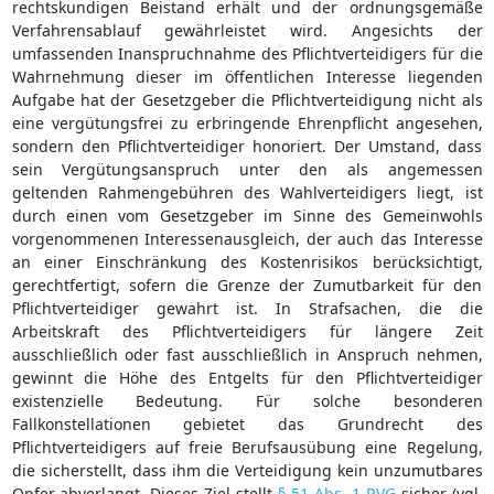
rechtskundigen Beistand erhält und der ordnungsgemäße
Verfahrensablauf gewährleistet wird. Angesichts der
umfassenden Inanspruchnahme des Pflichtverteidigers für die
Wahrnehmung dieser im öffentlichen Interesse liegenden
Aufgabe hat der Gesetzgeber die Pflichtverteidigung nicht als
eine vergütungsfrei zu erbringende Ehrenpflicht angesehen,
sondern den Pflichtverteidiger honoriert. Der Umstand, dass
sein Vergütungsanspruch unter den als angemessen
geltenden Rahmengebühren des Wahlverteidigers liegt, ist
durch einen vom Gesetzgeber im Sinne des Gemeinwohls
vorgenommenen Interessenausgleich, der auch das Interesse
an einer Einschränkung des Kostenrisikos berücksichtigt,
gerechtfertigt, sofern die Grenze der Zumutbarkeit für den
Pflichtverteidiger gewahrt ist. In Strafsachen, die die
Arbeitskraft des Pflichtverteidigers für längere Zeit
ausschließlich oder fast ausschließlich in Anspruch nehmen,
gewinnt die Höhe des Entgelts für den Pflichtverteidiger
existenzielle Bedeutung. Für solche besonderen
Fallkonstellationen gebietet das Grundrecht des
Pflichtverteidigers auf freie Berufsausübung eine Regelung,
die sicherstellt, dass ihm die Verteidigung kein unzumutbares
Opfer abverlangt. Dieses Ziel stellt
§ 51 Abs. 1 RVG
sicher (vgl.