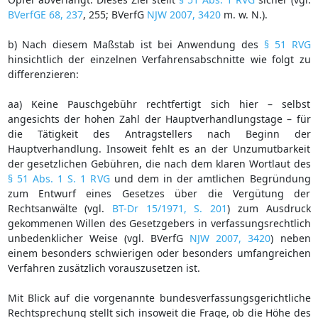
BVerfGE 68, 237
, 255; BVerfG
NJW 2007, 3420
m. w. N.).
b) Nach diesem Maßstab ist bei Anwendung des
§ 51 RVG
hinsichtlich der einzelnen Verfahrensabschnitte wie folgt zu
differenzieren:
aa) Keine Pauschgebühr rechtfertigt sich hier – selbst
angesichts der hohen Zahl der Hauptverhandlungstage – für
die Tätigkeit des Antragstellers nach Beginn der
Hauptverhandlung. Insoweit fehlt es an der Unzumutbarkeit
der gesetzlichen Gebühren, die nach dem klaren Wortlaut des
§ 51 Abs. 1 S. 1 RVG
und dem in der amtlichen Begründung
zum Entwurf eines Gesetzes über die Vergütung der
Rechtsanwälte (vgl.
BT-Dr 15/1971, S. 201
) zum Ausdruck
gekommenen Willen des Gesetzgebers in verfassungsrechtlich
unbedenklicher Weise (vgl. BVerfG
NJW 2007, 3420
) neben
einem besonders schwierigen oder besonders umfangreichen
Verfahren zusätzlich vorauszusetzen ist.
Mit Blick auf die vorgenannte bundesverfassungsgerichtliche
Rechtsprechung stellt sich insoweit die Frage, ob die Höhe des