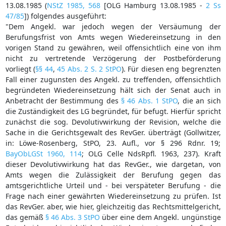
13.08.1985 (
NStZ 1985, 568
[OLG Hamburg 13.08.1985 -
2 Ss
47/85
]) folgendes ausgeführt:
"Dem Angekl. war jedoch wegen der Versäumung der
Berufungsfrist von Amts wegen Wiedereinsetzung in den
vorigen Stand zu gewähren, weil offensichtlich eine von ihm
nicht zu vertretende Verzögerung der Postbeförderung
vorliegt (
§§ 44
,
45 Abs. 2 S. 2 StPO
). Für diesen eng begrenzten
Fall einer zugunsten des Angekl. zu treffenden, offensichtlich
begründeten Wiedereinsetzung hält sich der Senat auch in
Anbetracht der Bestimmung des
§ 46 Abs. 1 StPO
, die an sich
die Zuständigkeit des LG begründet, für befugt. Hierfür spricht
zunächst die sog. Devolutivwirkung der Revision, welche die
Sache in die Gerichtsgewalt des RevGer. überträgt (Gollwitzer,
in: Löwe-Rosenberg, StPO, 23. Aufl., vor § 296 Rdnr. 19;
BayObLGSt 1960, 114
; OLG Celle NdsRpfl. 1963, 237). Kraft
dieser Devolutivwirkung hat das RevGer., wie dargetan, von
Amts wegen die Zulässigkeit der Berufung gegen das
amtsgerichtliche Urteil und - bei verspäteter Berufung - die
Frage nach einer gewährten Wiedereinsetzung zu prüfen. Ist
das RevGer. aber, wie hier, gleichzeitig das Rechtsmittelgericht,
das gemäß
§ 46 Abs. 3 StPO
über eine dem Angekl. ungünstige