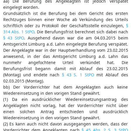
aa) Die Berufung des Angeklagten ist jedoch verspätet
eingelegt worden.
Grundsätzlich ist die Berufung bei dem Gericht des ersten
Rechtzuges binnen einer Woche ab Verkündung des Urteils
schriftlich oder zu Protokoll der Geschäftsstelle einzulegen,
§
314 Abs. 1 StPO
. Die Berufungsfrist berechnet sich dabei nach
§ 43 StPO
. Ausgehend davon war die am 04.03.2015 beim
Amtsgericht Limburg a.d. Lahn eingelegte Berufung verspätet.
Der Angeklagte war in der Hauptverhandlung vom 23.02.2015
anwesend, in der das Amtsgericht Limburg a.d. Lahn das
nunmehr angefochtene Urteil verkündet hat. Die
Berufungsfrist begann damit mit Ablauf des 23.02.2015
(Montag) und endete nach
§ 43 S. 1 StPO
mit Ablauf des
02.03.2015 (Montag).
bb) Der Vorderrichter hat dem Angeklagten auch keine
Wiedereinsetzung in den vorigen Stand gewährt.
(1) Da ein ausdrücklicher Wiedereinsetzungsantrag des
Angeklagten nicht vorlag, hat der Vorderrichter nicht über
einen solchen Antrag entschieden und ausdrücklich
Wiedereinsetzung in den vorigen Stand gewährt.
(2) Es kann auch nicht davon ausgegangen werden, dass der
Vorderrichter dem Angeklagten nach
§ 45 Abs. 2 S. 3 StPO