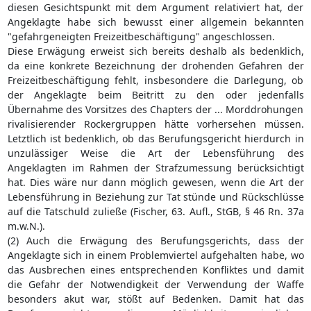
diesen Gesichtspunkt mit dem Argument relativiert hat, der
Angeklagte habe sich bewusst einer allgemein bekannten
"gefahrgeneigten Freizeitbeschäftigung" angeschlossen.
Diese Erwägung erweist sich bereits deshalb als bedenklich,
da eine konkrete Bezeichnung der drohenden Gefahren der
Freizeitbeschäftigung fehlt, insbesondere die Darlegung, ob
der Angeklagte beim Beitritt zu den oder jedenfalls
Übernahme des Vorsitzes des Chapters der ... Morddrohungen
rivalisierender Rockergruppen hätte vorhersehen müssen.
Letztlich ist bedenklich, ob das Berufungsgericht hierdurch in
unzulässiger Weise die Art der Lebensführung des
Angeklagten im Rahmen der Strafzumessung berücksichtigt
hat. Dies wäre nur dann möglich gewesen, wenn die Art der
Lebensführung in Beziehung zur Tat stünde und Rückschlüsse
auf die Tatschuld zuließe (Fischer, 63. Aufl., StGB, § 46 Rn. 37a
m.w.N.).
(2) Auch die Erwägung des Berufungsgerichts, dass der
Angeklagte sich in einem Problemviertel aufgehalten habe, wo
das Ausbrechen eines entsprechenden Konfliktes und damit
die Gefahr der Notwendigkeit der Verwendung der Waffe
besonders akut war, stößt auf Bedenken. Damit hat das