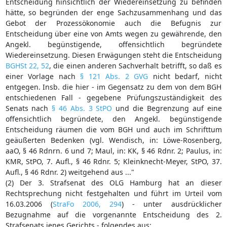
Entscheidung hinsichtlich der Wiedereinsetzung zu befinden
hätte, so begründen der enge Sachzusammenhang und das
Gebot der Prozessökonomie auch die Befugnis zur
Entscheidung über eine von Amts wegen zu gewährende, den
Angekl. begünstigende, offensichtlich begründete
Wiedereinsetzung. Diesen Erwägungen steht die Entscheidung
BGHSt 22, 52
, die einen anderen Sachverhalt betrifft, so daß es
einer Vorlage nach
§ 121 Abs. 2 GVG
nicht bedarf, nicht
entgegen. Insb. die hier - im Gegensatz zu dem von dem BGH
entschiedenen Fall - gegebene Prüfungszuständigkeit des
Senats nach
§ 46 Abs. 3 StPO
und die Begrenzung auf eine
offensichtlich begründete, den Angekl. begünstigende
Entscheidung räumen die vom BGH und auch im Schrifttum
geäußerten Bedenken (vgl. Wendisch, in: Löwe-Rosenberg,
aaO, § 46 Rdnrn. 6 und 7; Maul, in: KK, § 46 Rdnr. 2; Paulus, in:
KMR, StPO, 7. Aufl., § 46 Rdnr. 5; Kleinknecht-Meyer, StPO, 37.
Aufl., § 46 Rdnr. 2) weitgehend aus ..."
(2) Der 3. Strafsenat des OLG Hamburg hat an dieser
Rechtsprechung nicht festgehalten und führt im Urteil vom
16.03.2006 (
StraFo 2006, 294
) - unter ausdrücklicher
Bezugnahme auf die vorgenannte Entscheidung des 2.
Strafsenats jenes Gerichts - folgendes aus: