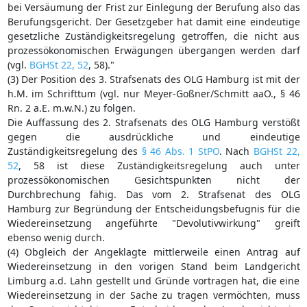
bei Versäumung der Frist zur Einlegung der Berufung also das
Berufungsgericht. Der Gesetzgeber hat damit eine eindeutige
gesetzliche Zuständigkeitsregelung getroffen, die nicht aus
prozessökonomischen Erwägungen übergangen werden darf
(vgl.
BGHSt 22, 52
, 58)."
(3) Der Position des 3. Strafsenats des OLG Hamburg ist mit der
h.M. im Schrifttum (vgl. nur Meyer-Goßner/Schmitt aaO., § 46
Rn. 2 a.E. m.w.N.) zu folgen.
Die Auffassung des 2. Strafsenats des OLG Hamburg verstößt
gegen die ausdrückliche und eindeutige
Zuständigkeitsregelung des
§ 46 Abs. 1 StPO
. Nach
BGHSt 22,
52
, 58 ist diese Zuständigkeitsregelung auch unter
prozessökonomischen Gesichtspunkten nicht der
Durchbrechung fähig. Das vom 2. Strafsenat des OLG
Hamburg zur Begründung der Entscheidungsbefugnis für die
Wiedereinsetzung angeführte "Devolutivwirkung" greift
ebenso wenig durch.
(4) Obgleich der Angeklagte mittlerweile einen Antrag auf
Wiedereinsetzung in den vorigen Stand beim Landgericht
Limburg a.d. Lahn gestellt und Gründe vortragen hat, die eine
Wiedereinsetzung in der Sache zu tragen vermöchten, muss