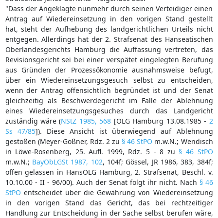
"Dass der Angeklagte nunmehr durch seinen Verteidiger einen
Antrag auf Wiedereinsetzung in den vorigen Stand gestellt
hat, steht der Aufhebung des landgerichtlichen Urteils nicht
entgegen. Allerdings hat der 2. Strafsenat des Hanseatischen
Oberlandesgerichts Hamburg die Auffassung vertreten, das
Revisionsgericht sei bei einer verspätet eingelegten Berufung
aus Gründen der Prozessökonomie ausnahmsweise befugt,
über ein Wiedereinsetzungsgesuch selbst zu entscheiden,
wenn der Antrag offensichtlich begründet ist und der Senat
gleichzeitig als Beschwerdegericht im Falle der Ablehnung
eines Wiedereinsetzungsgesuches durch das Landgericht
zuständig wäre (
NStZ 1985, 568
[OLG Hamburg 13.08.1985 -
2
Ss 47/85
]). Diese Ansicht ist überwiegend auf Ablehnung
gestoßen (Meyer-Goßner, Rdz. 2 zu
§ 46 StPO
m.w.N.; Wendisch
in Löwe-Rosenberg, 25. Aufl. 1999, Rdz. 5 - 8 zu
§ 46 StPO
m.w.N.;
BayObLGSt 1987, 102
, 104f; Gössel, JR 1986, 383, 384f;
offen gelassen in HansOLG Hamburg, 2. Strafsenat, Beschl. v.
10.10.00 - II - 96/00). Auch der Senat folgt ihr nicht. Nach
§ 46
StPO
entscheidet über die Gewährung von Wiedereinsetzung
in den vorigen Stand das Gericht, das bei rechtzeitiger
Handlung zur Entscheidung in der Sache selbst berufen wäre,