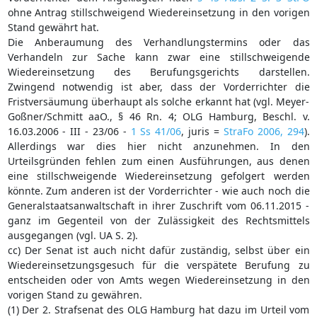
ohne Antrag stillschweigend Wiedereinsetzung in den vorigen
Stand gewährt hat.
Die Anberaumung des Verhandlungstermins oder das
Verhandeln zur Sache kann zwar eine stillschweigende
Wiedereinsetzung des Berufungsgerichts darstellen.
Zwingend notwendig ist aber, dass der Vorderrichter die
Fristversäumung überhaupt als solche erkannt hat (vgl. Meyer-
Goßner/Schmitt aaO., § 46 Rn. 4; OLG Hamburg, Beschl. v.
16.03.2006 - III - 23/06 -
1 Ss 41/06
, juris =
StraFo 2006, 294
).
Allerdings war dies hier nicht anzunehmen. In den
Urteilsgründen fehlen zum einen Ausführungen, aus denen
eine stillschweigende Wiedereinsetzung gefolgert werden
könnte. Zum anderen ist der Vorderrichter - wie auch noch die
Generalstaatsanwaltschaft in ihrer Zuschrift vom 06.11.2015 -
ganz im Gegenteil von der Zulässigkeit des Rechtsmittels
ausgegangen (vgl. UA S. 2).
cc) Der Senat ist auch nicht dafür zuständig, selbst über ein
Wiedereinsetzungsgesuch für die verspätete Berufung zu
entscheiden oder von Amts wegen Wiedereinsetzung in den
vorigen Stand zu gewähren.
(1) Der 2. Strafsenat des OLG Hamburg hat dazu im Urteil vom