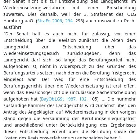
der Senat nicht bis zur Entscheidung des Landgerichts im
Wiedereinsetzungsverfahren mit einer Entscheidung
zuwarten. Dies deshalb, weil der 3. Strafsenat des OLG
Hamburg aaO. (
StraFo 2006, 294
, 295) auch insoweit zu Recht
ausführt:
"Der Senat hält es auch nicht für zulässig, vor einer
Entscheidung über die Revision zunächst die Akten dem
Landgericht zur Entscheidung über das
Wiedereinsetzungsgesuch zurückzugeben, denn das
Landgericht darf sich, so lange das Berufungsurteil nicht
aufgehoben ist, nicht in Widerspruch zu den Gründen des
Berufungsurteils setzen, nach denen die Berufung fristgerecht
eingelegt war. Der Weg für eine Entscheidung des
Berufungsgerichts über die Wiedereinsetzung ist erst offen,
wenn das Revisionsgericht die unzulässige Sachentscheidung
aufgehoben hat (
BayObLGSt 1987, 102
, 105). ... Die nunmehr
zuständige Kammer des Landgerichts wird zunächst über den
Antrag des Angeklagten auf Wiedereinsetzung in den vorigen
Stand gegen die Versäumung der Berufungseinlegungsfrist
und anschließend unter Berücksichtigung des Ergebnisses
dieser Entscheidung erneut über die Berufung sowie die
Kosten des Revisionsverfahrens zu entscheiden haben."