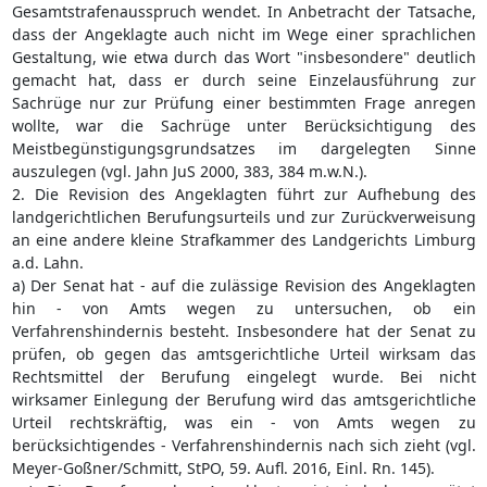
Gesamtstrafenausspruch wendet. In Anbetracht der Tatsache,
dass der Angeklagte auch nicht im Wege einer sprachlichen
Gestaltung, wie etwa durch das Wort "insbesondere" deutlich
gemacht hat, dass er durch seine Einzelausführung zur
Sachrüge nur zur Prüfung einer bestimmten Frage anregen
wollte, war die Sachrüge unter Berücksichtigung des
Meistbegünstigungsgrundsatzes im dargelegten Sinne
auszulegen (vgl. Jahn JuS 2000, 383, 384 m.w.N.).
2. Die Revision des Angeklagten führt zur Aufhebung des
landgerichtlichen Berufungsurteils und zur Zurückverweisung
an eine andere kleine Strafkammer des Landgerichts Limburg
a.d. Lahn.
a) Der Senat hat - auf die zulässige Revision des Angeklagten
hin - von Amts wegen zu untersuchen, ob ein
Verfahrenshindernis besteht. Insbesondere hat der Senat zu
prüfen, ob gegen das amtsgerichtliche Urteil wirksam das
Rechtsmittel der Berufung eingelegt wurde. Bei nicht
wirksamer Einlegung der Berufung wird das amtsgerichtliche
Urteil rechtskräftig, was ein - von Amts wegen zu
berücksichtigendes - Verfahrenshindernis nach sich zieht (vgl.
Meyer-Goßner/Schmitt, StPO, 59. Aufl. 2016, Einl. Rn. 145).