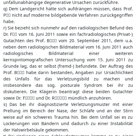
unfallunabhängige degenerative Ursachen zurückführe.
q) Dem Landgericht hätte sich aufdrängen müssen, dass Prof.
P nicht auf moderne bildgebende Verfahren zurückgegriffen
habe.
r) Sie bezieht sich nunmehr auf den radiologischen Befund des
Dr. F vom 16. Juni 2011 sowie ein fachradiologisches (Privat-)
Gutachten des Prof. B vom 20. September 2011, dem u.a.
neben dem radiologischen Bildmaterial vom 16. Juni 2011 auch
radiologisches Bildmaterial einer weiteren
kernspintomografischen Untersuchung vom 15. Juni 2011 zu
Grunde lag, das er selbst (fremd-) befundete. Der Auftrag des
Prof. B habe darin bestanden, Angaben zur Ursächlichkeit
des Unfalls für das Verletzungsbild zu machen und
insbesondere das sog. posturale Syndrom bei ihr zu
diskutieren. Die Klägerin beantragt diese beiden Gutachter
sowie Dr. F und Dr. R mündlich anzuhören.
s) Das bei ihr diagnostizierte Verletzungsmuster mit einer
Prellung im Bereich der Nase, der Schläfe und an der Stirn
weise auf ein schweres Trauma hin. Bei dem Unfall sei es zu
Lockerungen von Bändern und dadurch zu einer Instabilität
der Halswirbelsäule gekommen.