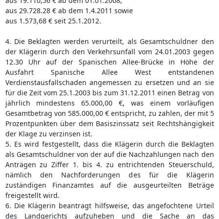
aus 19.110,56 € ab dem 01.01.2008,
aus 29.728.28 € ab dem 1.4.2011 sowie
aus 1.573,68 € seit 25.1.2012.
4. Die Beklagten werden verurteilt, als Gesamtschuldner den
der Klägerin durch den Verkehrsunfall vom 24.01.2003 gegen
12.30 Uhr auf der Spanischen Allee-Brücke in Höhe der
Ausfahrt Spanische Allee West entstandenen
Verdienstausfallschaden angemessen zu ersetzen und an sie
für die Zeit vom 25.1.2003 bis zum 31.12.2011 einen Betrag von
jährlich mindestens 65.000,00 €, was einem vorläufigen
Gesamtbetrag von 585.000,00 € entspricht, zu zahlen, der mit 5
Prozentpunkten über dem Basiszinssatz seit Rechtshängigkeit
der Klage zu verzinsen ist.
5. Es wird festgestellt, dass die Klägerin durch die Beklagten
als Gesamtschuldner von der auf die Nachzahlungen nach den
Anträgen zu Ziffer 1. bis 4. zu entrichtenden Steuerschuld,
nämlich den Nachforderungen des für die Klägerin
zuständigen Finanzamtes auf die ausgeurteilten Beträge
freigestellt wird.
6. Die Klägerin beantragt hilfsweise, das angefochtene Urteil
des Landgerichts aufzuheben und die Sache an das