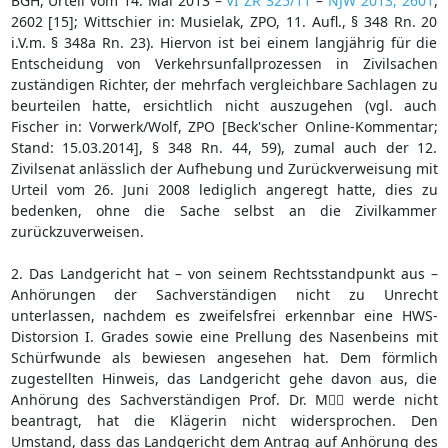
BGH, Urteil vom 14. Mai 2013 –
VI ZR 325/11
–
NJW 2013, 2601
,
2602 [15]; Wittschier in: Musielak, ZPO, 11. Aufl., § 348 Rn. 20
i.V.m. § 348a Rn. 23). Hiervon ist bei einem langjährig für die
Entscheidung von Verkehrsunfallprozessen in Zivilsachen
zuständigen Richter, der mehrfach vergleichbare Sachlagen zu
beurteilen hatte, ersichtlich nicht auszugehen (vgl. auch
Fischer in: Vorwerk/Wolf, ZPO [Beck'scher Online-Kommentar;
Stand: 15.03.2014], § 348 Rn. 44, 59), zumal auch der 12.
Zivilsenat anlässlich der Aufhebung und Zurückverweisung mit
Urteil vom 26. Juni 2008 lediglich angeregt hatte, dies zu
bedenken, ohne die Sache selbst an die Zivilkammer
zurückzuverweisen.
2. Das Landgericht hat – von seinem Rechtsstandpunkt aus –
Anhörungen der Sachverständigen nicht zu Unrecht
unterlassen, nachdem es zweifelsfrei erkennbar eine HWS-
Distorsion I. Grades sowie eine Prellung des Nasenbeins mit
Schürfwunde als bewiesen angesehen hat. Dem förmlich
zugestellten Hinweis, das Landgericht gehe davon aus, die
Anhörung des Sachverständigen Prof. Dr. M werde nicht
beantragt, hat die Klägerin nicht widersprochen. Den
Umstand, dass das Landgericht dem Antrag auf Anhörung des