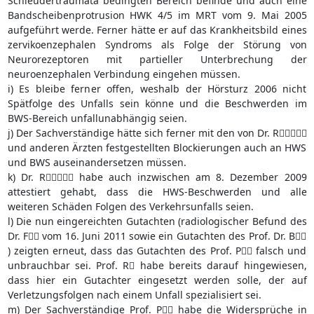
Schleudertraumata bedingten Bereich befinde und auch eine
Bandscheibenprotrusion HWK 4/5 im MRT vom 9. Mai 2005
aufgeführt werde. Ferner hätte er auf das Krankheitsbild eines
zervikoenzephalen Syndroms als Folge der Störung von
Neurorezeptoren mit partieller Unterbrechung der
neuroenzephalen Verbindung eingehen müssen.
i) Es bleibe ferner offen, weshalb der Hörsturz 2006 nicht
Spätfolge des Unfalls sein könne und die Beschwerden im
BWS-Bereich unfallunabhängig seien.
j) Der Sachverständige hätte sich ferner mit den von Dr. R
und anderen Ärzten festgestellten Blockierungen auch an HWS
und BWS auseinandersetzen müssen.
k) Dr. R habe auch inzwischen am 8. Dezember 2009
attestiert gehabt, dass die HWS-Beschwerden und alle
weiteren Schäden Folgen des Verkehrsunfalls seien.
l) Die nun eingereichten Gutachten (radiologischer Befund des
Dr. F vom 16. Juni 2011 sowie ein Gutachten des Prof. Dr. B
) zeigten erneut, dass das Gutachten des Prof. P falsch und
unbrauchbar sei. Prof. R habe bereits darauf hingewiesen,
dass hier ein Gutachter eingesetzt werden solle, der auf
Verletzungsfolgen nach einem Unfall spezialisiert sei.
m) Der Sachverständige Prof. P habe die Widersprüche in