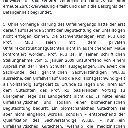
Hinweise für das weitere Verfahren im Hinblick auf eine
erneute Zurückverweisung erteilt und damit die Besorgnis der
Befangenheit begründet.
5. Ohne vorherige Klärung des Unfallhergangs hätte der erst
darauf aufbauende Schritt der Begutachtung der Unfallfolgen
nicht erfolgen können. Die Sachverständigen Prof. P und
Prof. M seien mit dem privaten
Unfallrekonstruktionsgutachten nicht in ausreichendem Maße
konfrontiert worden. Prof. P sei in seiner schriftlichen
Stellungnahme vom 5. Januar 2009 unzutreffend von einem
Anprall mit der linken Schulter ausgegangen. Inwieweit die
Sachkunde des gerichtlichen Sachverständigen W
ausreiche, den Unfallverlauf und die Kollisionsgeschwindigkeit
als vollständig aufgeklärt zu Grunde zu legen und ihren auf
dem Gutachten des Prof. R basierenden Vortrag zu
übergehen, lege das Landgericht nicht dar. Es hätte eines
unfallanalytischen und sodann einer biomechanischen
Begutachtung bedurft. Ein biomechanisches Gutachten sei
aber nicht eingeholt worden, sondern – entsprechend der
Qualifikation des Sachverständige W – nur ein
unfallanalytisches Gutachten, weshalb die medizinischen