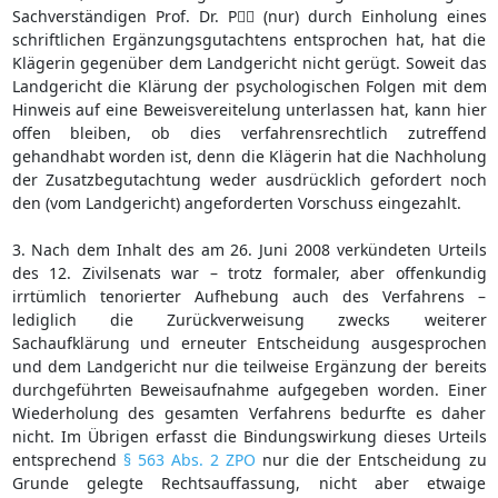
Sachverständigen Prof. Dr. P (nur) durch Einholung eines
schriftlichen Ergänzungsgutachtens entsprochen hat, hat die
Klägerin gegenüber dem Landgericht nicht gerügt. Soweit das
Landgericht die Klärung der psychologischen Folgen mit dem
Hinweis auf eine Beweisvereitelung unterlassen hat, kann hier
offen bleiben, ob dies verfahrensrechtlich zutreffend
gehandhabt worden ist, denn die Klägerin hat die Nachholung
der Zusatzbegutachtung weder ausdrücklich gefordert noch
den (vom Landgericht) angeforderten Vorschuss eingezahlt.
3. Nach dem Inhalt des am 26. Juni 2008 verkündeten Urteils
des 12. Zivilsenats war – trotz formaler, aber offenkundig
irrtümlich tenorierter Aufhebung auch des Verfahrens –
lediglich die Zurückverweisung zwecks weiterer
Sachaufklärung und erneuter Entscheidung ausgesprochen
und dem Landgericht nur die teilweise Ergänzung der bereits
durchgeführten Beweisaufnahme aufgegeben worden. Einer
Wiederholung des gesamten Verfahrens bedurfte es daher
nicht. Im Übrigen erfasst die Bindungswirkung dieses Urteils
entsprechend
§ 563 Abs. 2 ZPO
nur die der Entscheidung zu
Grunde gelegte Rechtsauffassung, nicht aber etwaige