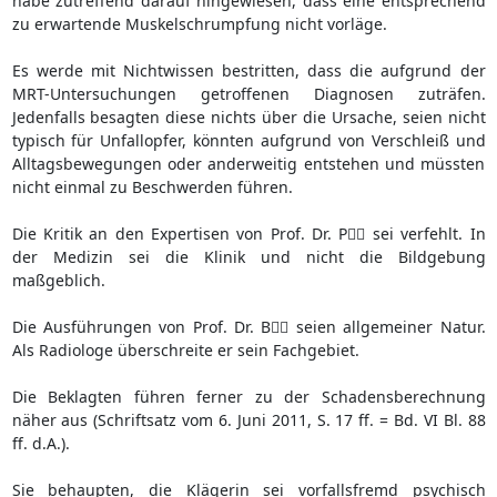
habe zutreffend darauf hingewiesen, dass eine entsprechend
zu erwartende Muskelschrumpfung nicht vorläge.
Es werde mit Nichtwissen bestritten, dass die aufgrund der
MRT-Untersuchungen getroffenen Diagnosen zuträfen.
Jedenfalls besagten diese nichts über die Ursache, seien nicht
typisch für Unfallopfer, könnten aufgrund von Verschleiß und
Alltagsbewegungen oder anderweitig entstehen und müssten
nicht einmal zu Beschwerden führen.
Die Kritik an den Expertisen von Prof. Dr. P sei verfehlt. In
der Medizin sei die Klinik und nicht die Bildgebung
maßgeblich.
Die Ausführungen von Prof. Dr. B seien allgemeiner Natur.
Als Radiologe überschreite er sein Fachgebiet.
Die Beklagten führen ferner zu der Schadensberechnung
näher aus (Schriftsatz vom 6. Juni 2011, S. 17 ff. = Bd. VI Bl. 88
ff. d.A.).
Sie behaupten, die Klägerin sei vorfallsfremd psychisch