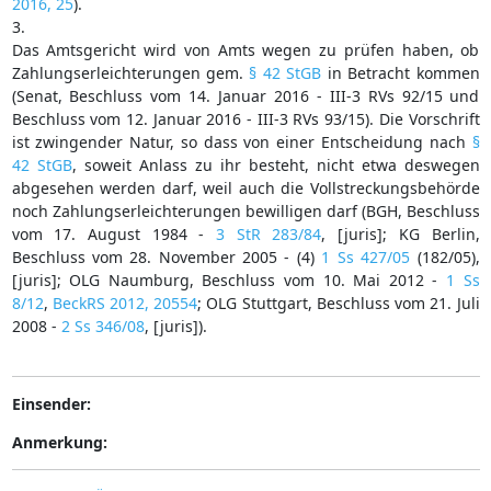
2016, 25
).
3.
Das Amtsgericht wird von Amts wegen zu prüfen haben, ob
Zahlungserleichterungen gem.
§ 42 StGB
in Betracht kommen
(Senat, Beschluss vom 14. Januar 2016 - III-3 RVs 92/15 und
Beschluss vom 12. Januar 2016 - III-3 RVs 93/15). Die Vorschrift
ist zwingender Natur, so dass von einer Entscheidung nach
§
42 StGB
, soweit Anlass zu ihr besteht, nicht etwa deswegen
abgesehen werden darf, weil auch die Vollstreckungsbehörde
noch Zahlungserleichterungen bewilligen darf (BGH, Beschluss
vom 17. August 1984 -
3 StR 283/84
, [juris]; KG Berlin,
Beschluss vom 28. November 2005 - (4)
1 Ss 427/05
(182/05),
[juris]; OLG Naumburg, Beschluss vom 10. Mai 2012 -
1 Ss
8/12
,
BeckRS 2012, 20554
; OLG Stuttgart, Beschluss vom 21. Juli
2008 -
2 Ss 346/08
, [juris]).
Einsender:
Anmerkung: