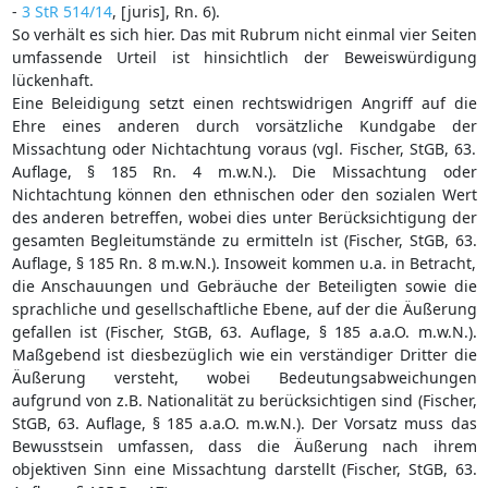
-
3 StR 514/14
, [juris], Rn. 6).
So verhält es sich hier. Das mit Rubrum nicht einmal vier Seiten
umfassende Urteil ist hinsichtlich der Beweiswürdigung
lückenhaft.
Eine Beleidigung setzt einen rechtswidrigen Angriff auf die
Ehre eines anderen durch vorsätzliche Kundgabe der
Missachtung oder Nichtachtung voraus (vgl. Fischer, StGB, 63.
Auflage, § 185 Rn. 4 m.w.N.). Die Missachtung oder
Nichtachtung können den ethnischen oder den sozialen Wert
des anderen betreffen, wobei dies unter Berücksichtigung der
gesamten Begleitumstände zu ermitteln ist (Fischer, StGB, 63.
Auflage, § 185 Rn. 8 m.w.N.). Insoweit kommen u.a. in Betracht,
die Anschauungen und Gebräuche der Beteiligten sowie die
sprachliche und gesellschaftliche Ebene, auf der die Äußerung
gefallen ist (Fischer, StGB, 63. Auflage, § 185 a.a.O. m.w.N.).
Maßgebend ist diesbezüglich wie ein verständiger Dritter die
Äußerung versteht, wobei Bedeutungsabweichungen
aufgrund von z.B. Nationalität zu berücksichtigen sind (Fischer,
StGB, 63. Auflage, § 185 a.a.O. m.w.N.). Der Vorsatz muss das
Bewusstsein umfassen, dass die Äußerung nach ihrem
objektiven Sinn eine Missachtung darstellt (Fischer, StGB, 63.