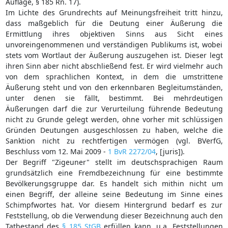
Auflage, § 185 Rn. 17).
Im Lichte des Grundrechts auf Meinungsfreiheit tritt hinzu,
dass maßgeblich für die Deutung einer Äußerung die
Ermittlung ihres objektiven Sinns aus Sicht eines
unvoreingenommenen und verständigen Publikums ist, wobei
stets vom Wortlaut der Äußerung auszugehen ist. Dieser legt
ihren Sinn aber nicht abschließend fest. Er wird vielmehr auch
von dem sprachlichen Kontext, in dem die umstrittene
Äußerung steht und von den erkennbaren Begleitumständen,
unter denen sie fällt, bestimmt. Bei mehrdeutigen
Äußerungen darf die zur Verurteilung führende Bedeutung
nicht zu Grunde gelegt werden, ohne vorher mit schlüssigen
Gründen Deutungen ausgeschlossen zu haben, welche die
Sanktion nicht zu rechtfertigen vermögen (vgl. BVerfG,
Beschluss vom 12. Mai 2009 -
1 BvR 2272/04
, [juris]).
Der Begriff "Zigeuner" stellt im deutschsprachigen Raum
grundsätzlich eine Fremdbezeichnung für eine bestimmte
Bevölkerungsgruppe dar. Es handelt sich mithin nicht um
einen Begriff, der alleine seine Bedeutung im Sinne eines
Schimpfwortes hat. Vor diesem Hintergrund bedarf es zur
Feststellung, ob die Verwendung dieser Bezeichnung auch den
Tatbestand des
§ 185 StGB
erfüllen kann, u.a. Feststellungen