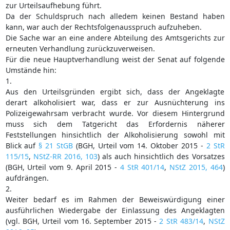
zur Urteilsaufhebung führt.
Da der Schuldspruch nach alledem keinen Bestand haben
kann, war auch der Rechtsfolgenausspruch aufzuheben.
Die Sache war an eine andere Abteilung des Amtsgerichts zur
erneuten Verhandlung zurückzuverweisen.
Für die neue Hauptverhandlung weist der Senat auf folgende
Umstände hin:
1.
Aus den Urteilsgründen ergibt sich, dass der Angeklagte
derart alkoholisiert war, dass er zur Ausnüchterung ins
Polizeigewahrsam verbracht wurde. Vor diesem Hintergrund
muss sich dem Tatgericht das Erfordernis näherer
Feststellungen hinsichtlich der Alkoholisierung sowohl mit
Blick auf
§ 21 StGB
(BGH, Urteil vom 14. Oktober 2015 -
2 StR
115/15
,
NStZ-RR 2016, 103
) als auch hinsichtlich des Vorsatzes
(BGH, Urteil vom 9. April 2015 -
4 StR 401/14
,
NStZ 2015, 464
)
aufdrängen.
2.
Weiter bedarf es im Rahmen der Beweiswürdigung einer
ausführlichen Wiedergabe der Einlassung des Angeklagten
(vgl. BGH, Urteil vom 16. September 2015 -
2 StR 483/14
,
NStZ