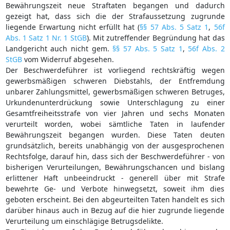
Bewährungszeit neue Straftaten begangen und dadurch
gezeigt hat, dass sich die der Strafaussetzung zugrunde
liegende Erwartung nicht erfüllt hat (
§§ 57 Abs. 5 Satz 1
,
56f
Abs. 1 Satz 1 Nr. 1 StGB
). Mit zutreffender Begründung hat das
Landgericht auch nicht gem.
§§ 57 Abs. 5 Satz 1
,
56f Abs. 2
StGB
vom Widerruf abgesehen.
Der Beschwerdeführer ist vorliegend rechtskräftig wegen
gewerbsmäßigen schweren Diebstahls, der Entfremdung
unbarer Zahlungsmittel, gewerbsmäßigen schweren Betruges,
Urkundenunterdrückung sowie Unterschlagung zu einer
Gesamtfreiheitsstrafe von vier Jahren und sechs Monaten
verurteilt worden, wobei sämtliche Taten in laufender
Bewährungszeit begangen wurden. Diese Taten deuten
grundsätzlich, bereits unabhängig von der ausgesprochenen
Rechtsfolge, darauf hin, dass sich der Beschwerdeführer - von
bisherigen Verurteilungen, Bewährungschancen und bislang
erlittener Haft unbeeindruckt - generell über mit Strafe
bewehrte Ge- und Verbote hinwegsetzt, soweit ihm dies
geboten erscheint. Bei den abgeurteilten Taten handelt es sich
darüber hinaus auch in Bezug auf die hier zugrunde liegende
Verurteilung um einschlägige Betrugsdelikte.