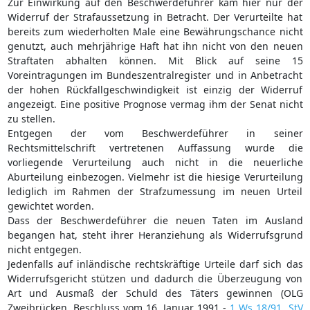
Zur Einwirkung auf den Beschwerdeführer kam hier nur der
Widerruf der Strafaussetzung in Betracht. Der Verurteilte hat
bereits zum wiederholten Male eine Bewährungschance nicht
genutzt, auch mehrjährige Haft hat ihn nicht von den neuen
Straftaten abhalten können. Mit Blick auf seine 15
Voreintragungen im Bundeszentralregister und in Anbetracht
der hohen Rückfallgeschwindigkeit ist einzig der Widerruf
angezeigt. Eine positive Prognose vermag ihm der Senat nicht
zu stellen.
Entgegen der vom Beschwerdeführer in seiner
Rechtsmittelschrift vertretenen Auffassung wurde die
vorliegende Verurteilung auch nicht in die neuerliche
Aburteilung einbezogen. Vielmehr ist die hiesige Verurteilung
lediglich im Rahmen der Strafzumessung im neuen Urteil
gewichtet worden.
Dass der Beschwerdeführer die neuen Taten im Ausland
begangen hat, steht ihrer Heranziehung als Widerrufsgrund
nicht entgegen.
Jedenfalls auf inländische rechtskräftige Urteile darf sich das
Widerrufsgericht stützen und dadurch die Überzeugung von
Art und Ausmaß der Schuld des Täters gewinnen (OLG
Zweibrücken, Beschluss vom 16. Januar 1991 -
1 Ws 18/91
,
StV