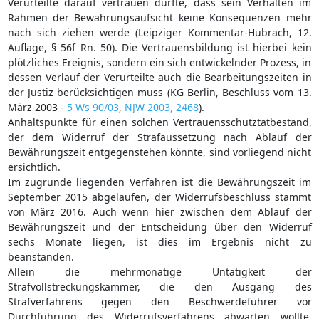
Verurteilte darauf vertrauen durfte, dass sein Verhalten im
Rahmen der Bewährungsaufsicht keine Konsequenzen mehr
nach sich ziehen werde (Leipziger Kommentar-Hubrach, 12.
Auflage, § 56f Rn. 50). Die Vertrauensbildung ist hierbei kein
plötzliches Ereignis, sondern ein sich entwickelnder Prozess, in
dessen Verlauf der Verurteilte auch die Bearbeitungszeiten in
der Justiz berücksichtigen muss (KG Berlin, Beschluss vom 13.
März 2003 -
5 Ws 90/03
,
NJW 2003, 2468
).
Anhaltspunkte für einen solchen Vertrauensschutztatbestand,
der dem Widerruf der Strafaussetzung nach Ablauf der
Bewährungszeit entgegenstehen könnte, sind vorliegend nicht
ersichtlich.
Im zugrunde liegenden Verfahren ist die Bewährungszeit im
September 2015 abgelaufen, der Widerrufsbeschluss stammt
von März 2016. Auch wenn hier zwischen dem Ablauf der
Bewährungszeit und der Entscheidung über den Widerruf
sechs Monate liegen, ist dies im Ergebnis nicht zu
beanstanden.
Allein die mehrmonatige Untätigkeit der
Strafvollstreckungskammer, die den Ausgang des
Strafverfahrens gegen den Beschwerdeführer vor
Durchführung des Widerrufsverfahrens abwarten wollte,