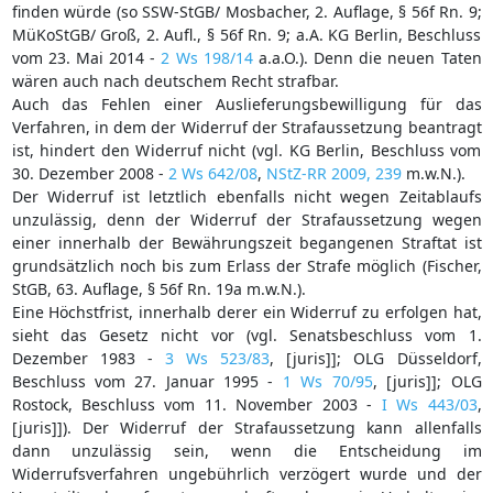
finden würde (so SSW-StGB/ Mosbacher, 2. Auflage, § 56f Rn. 9;
MüKoStGB/ Groß, 2. Aufl., § 56f Rn. 9; a.A. KG Berlin, Beschluss
vom 23. Mai 2014 -
2 Ws 198/14
a.a.O.). Denn die neuen Taten
wären auch nach deutschem Recht strafbar.
Auch das Fehlen einer Auslieferungsbewilligung für das
Verfahren, in dem der Widerruf der Strafaussetzung beantragt
ist, hindert den Widerruf nicht (vgl. KG Berlin, Beschluss vom
30. Dezember 2008 -
2 Ws 642/08
,
NStZ-RR 2009, 239
m.w.N.).
Der Widerruf ist letztlich ebenfalls nicht wegen Zeitablaufs
unzulässig, denn der Widerruf der Strafaussetzung wegen
einer innerhalb der Bewährungszeit begangenen Straftat ist
grundsätzlich noch bis zum Erlass der Strafe möglich (Fischer,
StGB, 63. Auflage, § 56f Rn. 19a m.w.N.).
Eine Höchstfrist, innerhalb derer ein Widerruf zu erfolgen hat,
sieht das Gesetz nicht vor (vgl. Senatsbeschluss vom 1.
Dezember 1983 -
3 Ws 523/83
, [juris]]; OLG Düsseldorf,
Beschluss vom 27. Januar 1995 -
1 Ws 70/95
, [juris]]; OLG
Rostock, Beschluss vom 11. November 2003 -
I Ws 443/03
,
[juris]]). Der Widerruf der Strafaussetzung kann allenfalls
dann unzulässig sein, wenn die Entscheidung im
Widerrufsverfahren ungebührlich verzögert wurde und der