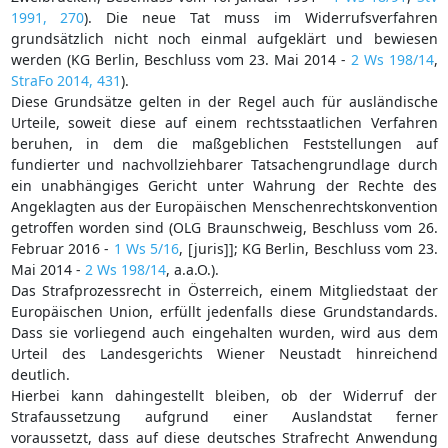
1991, 270
). Die neue Tat muss im Widerrufsverfahren
grundsätzlich nicht noch einmal aufgeklärt und bewiesen
werden (KG Berlin, Beschluss vom 23. Mai 2014 -
2 Ws 198/14
,
StraFo 2014, 431
).
Diese Grundsätze gelten in der Regel auch für ausländische
Urteile, soweit diese auf einem rechtsstaatlichen Verfahren
beruhen, in dem die maßgeblichen Feststellungen auf
fundierter und nachvollziehbarer Tatsachengrundlage durch
ein unabhängiges Gericht unter Wahrung der Rechte des
Angeklagten aus der Europäischen Menschenrechtskonvention
getroffen worden sind (OLG Braunschweig, Beschluss vom 26.
Februar 2016 -
1 Ws 5/16
, [juris]]; KG Berlin, Beschluss vom 23.
Mai 2014 -
2 Ws 198/14
, a.a.O.).
Das Strafprozessrecht in Österreich, einem Mitgliedstaat der
Europäischen Union, erfüllt jedenfalls diese Grundstandards.
Dass sie vorliegend auch eingehalten wurden, wird aus dem
Urteil des Landesgerichts Wiener Neustadt hinreichend
deutlich.
Hierbei kann dahingestellt bleiben, ob der Widerruf der
Strafaussetzung aufgrund einer Auslandstat ferner
voraussetzt, dass auf diese deutsches Strafrecht Anwendung