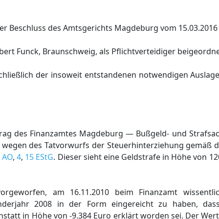
der Beschluss des Amtsgerichts Magdeburg vom 15.03.2016
rt Funck, Braunschweig, als Pflichtverteidiger beigeordne
chließlich der insoweit entstandenen notwendigen Auslag
trag des Finanzamtes Magdeburg — Bußgeld- und Strafsa
l wegen des Tatvorwurfs der Steuerhinterziehung gemäß 
2 AO
,
4
,
15 EStG
. Dieser sieht eine Geldstrafe in Höhe von 1
orgeworfen, am 16.11.2010 beim Finanzamt wissentlic
nderjahr 2008 in der Form eingereicht zu haben, da
statt in Höhe von -9.384 Euro erklärt worden sei. Der We