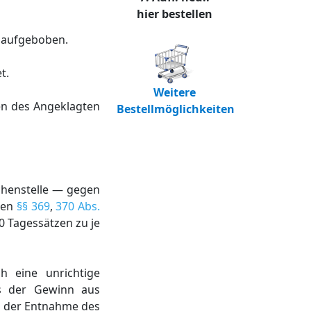
hier bestellen
 aufgeboben.
t.
Weitere
en des Angeklagten
Bestellmöglichkeiten
chenstelle — gegen
den
§§ 369
,
370 Abs.
20 Tagessätzen zu je
h eine unrichtige
ss der Gewinn aus
rt der Entnahme des