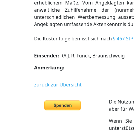
erheblichem Maße. Vom Angeklagten kann
anwaltliche Zuhilfenahme der (nunme
unterschiedlichen Wertbemessung ausse
Angeklagten umfassende Aktenkenntnis durc
Die Kostenfolge bemisst sich nach
§ 467 St
Einsender:
RA J. R. Funck, Braunschweig
Anmerkung:
zurück zur Übersicht
Die Nutzun
aber für W
Wenn Sie 
unterstütz