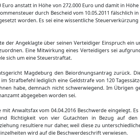
0 Euro anstatt in Höhe von 272.000 Euro und damit in Höhe
nkommensteuer durch Bescheid vom 10.05.2011 fälschlich i
tgesetzt worden. Es sei eine wissentliche Steuerverkürzung
te der Angeklagte über seinen Verteidiger Einspruch ein 
eizuordnen. Eine Mitwirkung eines Verteidigers sei aufgrun
e sich um eine Steuerstraftat.
mtsgericht Magdeburg den Beiordnungsantrag zurück. Di
i im Strafbefehl lediglich eine Geldstrafe von 120 Tagessät
echnen habe, demnach nicht schwerwiegend. Im Übrigen ge
Finanzamt abgegeben worden sei.
 mit Anwaltsfax vom 04.04.2016 Beschwerde eingelegt. Es
und Richtigkeit von vier Gutachten in Bezug auf den
iehung resultiere nur daher, weil diese zu unterschiedlic
nzelheiten wird auf die Beschwerdeschrift verwiesen.