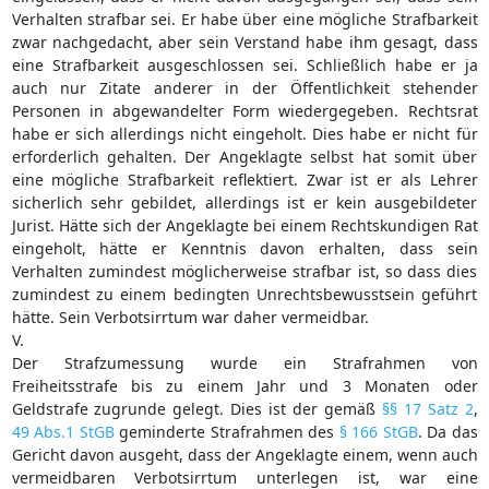
Verhalten strafbar sei. Er habe über eine mögliche Strafbarkeit
zwar nachgedacht, aber sein Verstand habe ihm gesagt, dass
eine Strafbarkeit ausgeschlossen sei. Schließlich habe er ja
auch nur Zitate anderer in der Öffentlichkeit stehender
Personen in abgewandelter Form wiedergegeben. Rechtsrat
habe er sich allerdings nicht eingeholt. Dies habe er nicht für
erforderlich gehalten. Der Angeklagte selbst hat somit über
eine mögliche Strafbarkeit reflektiert. Zwar ist er als Lehrer
sicherlich sehr gebildet, allerdings ist er kein ausgebildeter
Jurist. Hätte sich der Angeklagte bei einem Rechtskundigen Rat
eingeholt, hätte er Kenntnis davon erhalten, dass sein
Verhalten zumindest möglicherweise strafbar ist, so dass dies
zumindest zu einem bedingten Unrechtsbewusstsein geführt
hätte. Sein Verbotsirrtum war daher vermeidbar.
V.
Der Strafzumessung wurde ein Strafrahmen von
Freiheitsstrafe bis zu einem Jahr und 3 Monaten oder
Geldstrafe zugrunde gelegt. Dies ist der gemäß
§§ 17 Satz 2
,
49 Abs.1 StGB
geminderte Strafrahmen des
§ 166 StGB
. Da das
Gericht davon ausgeht, dass der Angeklagte einem, wenn auch
vermeidbaren Verbotsirrtum unterlegen ist, war eine