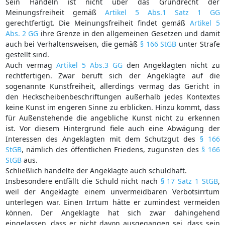
Sein Handeln ist nicht über das Grundrecht der
Meinungsfreiheit gemäß
Artikel 5 Abs.1 Satz 1 GG
gerechtfertigt. Die Meinungsfreiheit findet gemäß
Artikel 5
Abs. 2 GG
ihre Grenze in den allgemeinen Gesetzen und damit
auch bei Verhaltensweisen, die gemäß
§ 166 StGB
unter Strafe
gestellt sind.
Auch vermag
Artikel 5 Abs.3 GG
den Angeklagten nicht zu
rechtfertigen. Zwar beruft sich der Angeklagte auf die
sogenannte Kunstfreiheit, allerdings vermag das Gericht in
den Heckscheibenbeschriftungen außerhalb jedes Kontextes
keine Kunst im engeren Sinne zu erblicken. Hinzu kommt, dass
für Außenstehende die angebliche Kunst nicht zu erkennen
ist. Vor diesem Hintergrund fiele auch eine Abwägung der
Interessen des Angeklagten mit dem Schutzgut des
§ 166
StGB
, nämlich des öffentlichen Friedens, zugunsten des
§ 166
StGB
aus.
Schließlich handelte der Angeklagte auch schuldhaft.
Insbesondere entfällt die Schuld nicht nach
§ 17 Satz 1 StGB
,
weil der Angeklagte einem unvermeidbaren Verbotsirrtum
unterlegen war. Einen Irrtum hätte er zumindest vermeiden
können. Der Angeklagte hat sich zwar dahingehend
eingelassen, dass er nicht davon ausgegangen sei, dass sein