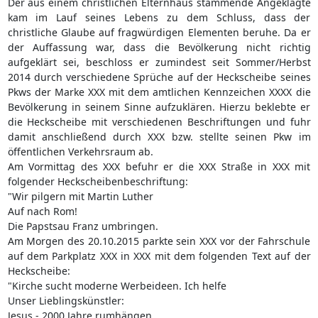
Der aus einem christlichen Elternhaus stammende Angeklagte
kam im Lauf seines Lebens zu dem Schluss, dass der
christliche Glaube auf fragwürdigen Elementen beruhe. Da er
der Auffassung war, dass die Bevölkerung nicht richtig
aufgeklärt sei, beschloss er zumindest seit Sommer/Herbst
2014 durch verschiedene Sprüche auf der Heckscheibe seines
Pkws der Marke XXX mit dem amtlichen Kennzeichen XXXX die
Bevölkerung in seinem Sinne aufzuklären. Hierzu beklebte er
die Heckscheibe mit verschiedenen Beschriftungen und fuhr
damit anschließend durch XXX bzw. stellte seinen Pkw im
öffentlichen Verkehrsraum ab.
Am Vormittag des XXX befuhr er die XXX Straße in XXX mit
folgender Heckscheibenbeschriftung:
"Wir pilgern mit Martin Luther
Auf nach Rom!
Die Papstsau Franz umbringen.
Am Morgen des 20.10.2015 parkte sein XXX vor der Fahrschule
auf dem Parkplatz XXX in XXX mit dem folgenden Text auf der
Heckscheibe:
"Kirche sucht moderne Werbeideen. Ich helfe
Unser Lieblingskünstler:
Jesus - 2000 Jahre rumhängen