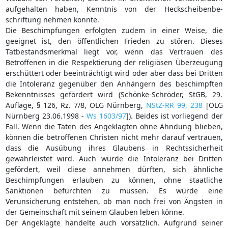
aufgehalten haben, Kenntnis von der Heckscheibenbe-
schriftung nehmen konnte.
Die Beschimpfungen erfolgten zudem in einer Weise, die
geeignet ist, den öffentlichen Frieden zu stören. Dieses
Tatbestandsmerkmal liegt vor, wenn das Vertrauen des
Betroffenen in die Respektierung der religiösen Überzeugung
erschüttert oder beeinträchtigt wird oder aber dass bei Dritten
die Intoleranz gegenüber den Anhängern des beschimpften
Bekenntnisses gefördert wird (Schönke-Schröder, StGB, 29.
Auflage, § 126, Rz. 7/8, OLG Nürnberg,
NStZ-RR 99, 238
[OLG
Nürnberg 23.06.1998 -
Ws 1603/97
]). Beides ist vorliegend der
Fall. Wenn die Taten des Angeklagten ohne Ahndung blieben,
können die betroffenen Christen nicht mehr darauf vertrauen,
dass die Ausübung ihres Glaubens in Rechtssicherheit
gewährleistet wird. Auch würde die Intoleranz bei Dritten
gefördert, weil diese annehmen dürften, sich ähnliche
Beschimpfungen erlauben zu können, ohne staatliche
Sanktionen befürchten zu müssen. Es würde eine
Verunsicherung entstehen, ob man noch frei von Ängsten in
der Gemeinschaft mit seinem Glauben leben könne.
Der Angeklagte handelte auch vorsätzlich. Aufgrund seiner