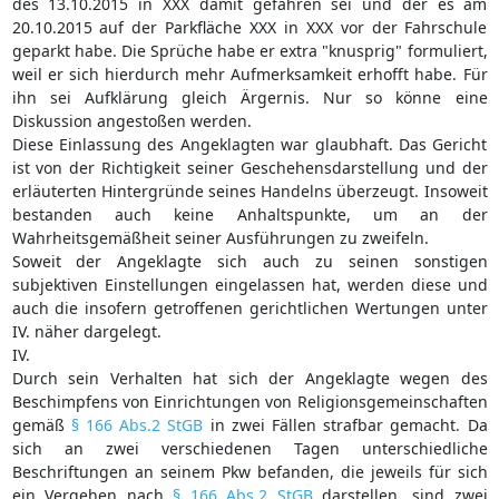
des 13.10.2015 in XXX damit gefahren sei und der es am
20.10.2015 auf der Parkfläche XXX in XXX vor der Fahrschule
geparkt habe. Die Sprüche habe er extra "knusprig" formuliert,
weil er sich hierdurch mehr Aufmerksamkeit erhofft habe. Für
ihn sei Aufklärung gleich Ärgernis. Nur so könne eine
Diskussion angestoßen werden.
Diese Einlassung des Angeklagten war glaubhaft. Das Gericht
ist von der Richtigkeit seiner Geschehensdarstellung und der
erläuterten Hintergründe seines Handelns überzeugt. Insoweit
bestanden auch keine Anhaltspunkte, um an der
Wahrheitsgemäßheit seiner Ausführungen zu zweifeln.
Soweit der Angeklagte sich auch zu seinen sonstigen
subjektiven Einstellungen eingelassen hat, werden diese und
auch die insofern getroffenen gerichtlichen Wertungen unter
IV. näher dargelegt.
IV.
Durch sein Verhalten hat sich der Angeklagte wegen des
Beschimpfens von Einrichtungen von Religionsgemeinschaften
gemäß
§ 166 Abs.2 StGB
in zwei Fällen strafbar gemacht. Da
sich an zwei verschiedenen Tagen unterschiedliche
Beschriftungen an seinem Pkw befanden, die jeweils für sich
ein Vergehen nach
§ 166 Abs.2 StGB
darstellen, sind zwei