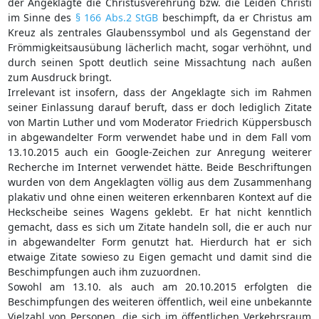
der Angeklagte die Christusverehrung bzw. die Leiden Christi
im Sinne des
§ 166 Abs.2 StGB
beschimpft, da er Christus am
Kreuz als zentrales Glaubenssymbol und als Gegenstand der
Frömmigkeitsausübung lächerlich macht, sogar verhöhnt, und
durch seinen Spott deutlich seine Missachtung nach außen
zum Ausdruck bringt.
Irrelevant ist insofern, dass der Angeklagte sich im Rahmen
seiner Einlassung darauf beruft, dass er doch lediglich Zitate
von Martin Luther und vom Moderator Friedrich Küppersbusch
in abgewandelter Form verwendet habe und in dem Fall vom
13.10.2015 auch ein Google-Zeichen zur Anregung weiterer
Recherche im Internet verwendet hätte. Beide Beschriftungen
wurden von dem Angeklagten völlig aus dem Zusammenhang
plakativ und ohne einen weiteren erkennbaren Kontext auf die
Heckscheibe seines Wagens geklebt. Er hat nicht kenntlich
gemacht, dass es sich um Zitate handeln soll, die er auch nur
in abgewandelter Form genutzt hat. Hierdurch hat er sich
etwaige Zitate sowieso zu Eigen gemacht und damit sind die
Beschimpfungen auch ihm zuzuordnen.
Sowohl am 13.10. als auch am 20.10.2015 erfolgten die
Beschimpfungen des weiteren öffentlich, weil eine unbekannte
Vielzahl von Personen, die sich im öffentlichen Verkehrsraum