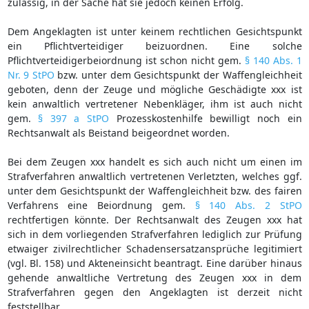
zulässig, in der Sache hat sie jedoch keinen Erfolg.
Dem Angeklagten ist unter keinem rechtlichen Gesichtspunkt
ein Pflichtverteidiger beizuordnen. Eine solche
Pflichtverteidigerbeiordnung ist schon nicht gem.
§ 140 Abs. 1
Nr. 9 StPO
bzw. unter dem Gesichtspunkt der Waffengleichheit
geboten, denn der Zeuge und mögliche Geschädigte xxx ist
kein anwaltlich vertretener Nebenkläger, ihm ist auch nicht
gem.
§ 397 a StPO
Prozesskostenhilfe bewilligt noch ein
Rechtsanwalt als Beistand beigeordnet worden.
Bei dem Zeugen xxx handelt es sich auch nicht um einen im
Strafverfahren anwaltlich vertretenen Verletzten, welches ggf.
unter dem Gesichtspunkt der Waffengleichheit bzw. des fairen
Verfahrens eine Beiordnung gem.
§ 140 Abs. 2 StPO
rechtfertigen könnte. Der Rechtsanwalt des Zeugen xxx hat
sich in dem vorliegenden Strafverfahren lediglich zur Prüfung
etwaiger zivilrechtlicher Schadensersatzansprüche legitimiert
(vgl. Bl. 158) und Akteneinsicht beantragt. Eine darüber hinaus
gehende anwaltliche Vertretung des Zeugen xxx in dem
Strafverfahren gegen den Angeklagten ist derzeit nicht
feststellbar.