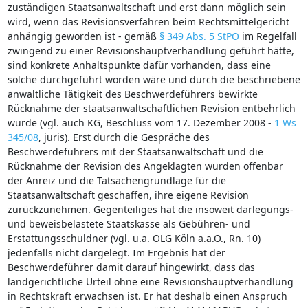
zuständigen Staatsanwaltschaft und erst dann möglich sein
wird, wenn das Revisionsverfahren beim Rechtsmittelgericht
anhängig geworden ist - gemäß
§ 349 Abs. 5 StPO
im Regelfall
zwingend zu einer Revisionshauptverhandlung geführt hätte,
sind konkrete Anhaltspunkte dafür vorhanden, dass eine
solche durchgeführt worden wäre und durch die beschriebene
anwaltliche Tätigkeit des Beschwerdeführers bewirkte
Rücknahme der staatsanwaltschaftlichen Revision entbehrlich
wurde (vgl. auch KG, Beschluss vom 17. Dezember 2008 -
1 Ws
345/08
, juris). Erst durch die Gespräche des
Beschwerdeführers mit der Staatsanwaltschaft und die
Rücknahme der Revision des Angeklagten wurden offenbar
der Anreiz und die Tatsachengrundlage für die
Staatsanwaltschaft geschaffen, ihre eigene Revision
zurückzunehmen. Gegenteiliges hat die insoweit darlegungs-
und beweisbelastete Staatskasse als Gebühren- und
Erstattungsschuldner (vgl. u.a. OLG Köln a.a.O., Rn. 10)
jedenfalls nicht dargelegt. Im Ergebnis hat der
Beschwerdeführer damit darauf hingewirkt, dass das
landgerichtliche Urteil ohne eine Revisionshauptverhandlung
in Rechtskraft erwachsen ist. Er hat deshalb einen Anspruch