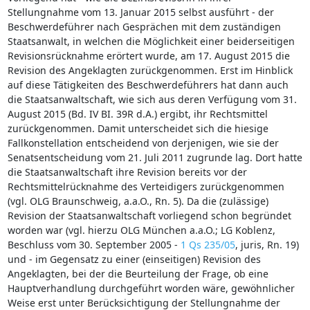
Stellungnahme vom 13. Januar 2015 selbst ausführt - der
Beschwerdeführer nach Gesprächen mit dem zuständigen
Staatsanwalt, in welchen die Möglichkeit einer beiderseitigen
Revisionsrücknahme erörtert wurde, am 17. August 2015 die
Revision des Angeklagten zurückgenommen. Erst im Hinblick
auf diese Tätigkeiten des Beschwerdeführers hat dann auch
die Staatsanwaltschaft, wie sich aus deren Verfügung vom 31.
August 2015 (Bd. IV BI. 39R d.A.) ergibt, ihr Rechtsmittel
zurückgenommen. Damit unterscheidet sich die hiesige
Fallkonstellation entscheidend von derjenigen, wie sie der
Senatsentscheidung vom 21. Juli 2011 zugrunde lag. Dort hatte
die Staatsanwaltschaft ihre Revision bereits vor der
Rechtsmittelrücknahme des Verteidigers zurückgenommen
(vgl. OLG Braunschweig, a.a.O., Rn. 5). Da die (zulässige)
Revision der Staatsanwaltschaft vorliegend schon begründet
worden war (vgl. hierzu OLG München a.a.O.; LG Koblenz,
Beschluss vom 30. September 2005 -
1 Qs 235/05
, juris, Rn. 19)
und - im Gegensatz zu einer (einseitigen) Revision des
Angeklagten, bei der die Beurteilung der Frage, ob eine
Hauptverhandlung durchgeführt worden wäre, gewöhnlicher
Weise erst unter Berücksichtigung der Stellungnahme der