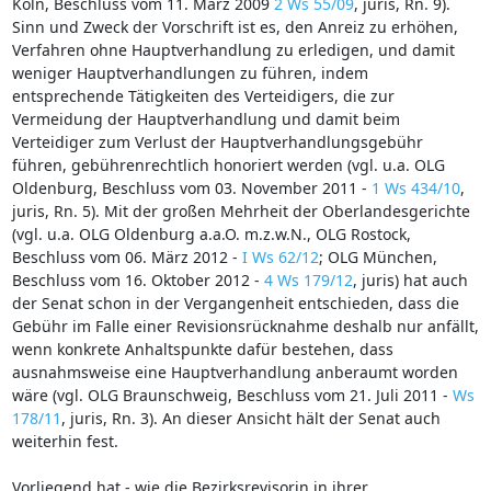
Köln, Beschluss vom 11. März 2009
2 Ws 55/09
, juris, Rn. 9).
Sinn und Zweck der Vorschrift ist es, den Anreiz zu erhöhen,
Verfahren ohne Hauptverhandlung zu erledigen, und damit
weniger Hauptverhandlungen zu führen, indem
entsprechende Tätigkeiten des Verteidigers, die zur
Vermeidung der Hauptverhandlung und damit beim
Verteidiger zum Verlust der Hauptverhandlungsgebühr
führen, gebührenrechtlich honoriert werden (vgl. u.a. OLG
Oldenburg, Beschluss vom 03. November 2011 -
1 Ws 434/10
,
juris, Rn. 5). Mit der großen Mehrheit der Oberlandesgerichte
(vgl. u.a. OLG Oldenburg a.a.O. m.z.w.N., OLG Rostock,
Beschluss vom 06. März 2012 -
I Ws 62/12
; OLG München,
Beschluss vom 16. Oktober 2012 -
4 Ws 179/12
, juris) hat auch
der Senat schon in der Vergangenheit entschieden, dass die
Gebühr im Falle einer Revisionsrücknahme deshalb nur anfällt,
wenn konkrete Anhaltspunkte dafür bestehen, dass
ausnahmsweise eine Hauptverhandlung anberaumt worden
wäre (vgl. OLG Braunschweig, Beschluss vom 21. Juli 2011 -
Ws
178/11
, juris, Rn. 3). An dieser Ansicht hält der Senat auch
weiterhin fest.
Vorliegend hat - wie die Bezirksrevisorin in ihrer