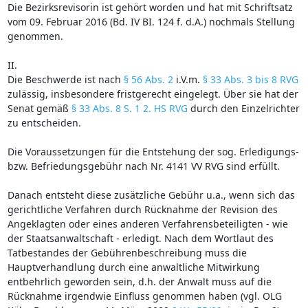
Die Bezirksrevisorin ist gehört worden und hat mit Schriftsatz
vom 09. Februar 2016 (Bd. IV BI. 124 f. d.A.) nochmals Stellung
genommen.
II.
Die Beschwerde ist nach
§ 56 Abs. 2
i.V.m.
§ 33 Abs. 3 bis 8 RVG
zulässig, insbesondere fristgerecht eingelegt. Über sie hat der
Senat gemäß
§ 33 Abs. 8 S. 1 2. HS RVG
durch den Einzelrichter
zu entscheiden.
Die Voraussetzungen für die Entstehung der sog. Erledigungs-
bzw. Befriedungsgebühr nach Nr. 4141 VV RVG sind erfüllt.
Danach entsteht diese zusätzliche Gebühr u.a., wenn sich das
gerichtliche Verfahren durch Rücknahme der Revision des
Angeklagten oder eines anderen Verfahrensbeteiligten - wie
der Staatsanwaltschaft - erledigt. Nach dem Wortlaut des
Tatbestandes der Gebührenbeschreibung muss die
Hauptverhandlung durch eine anwaltliche Mitwirkung
entbehrlich geworden sein, d.h. der Anwalt muss auf die
Rücknahme irgendwie Einfluss genommen haben (vgl. OLG