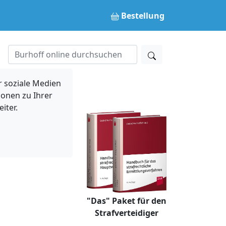
Bestellung
 soziale Medien
ionen zu Ihrer
iter.
"Das" Paket für den
Strafverteidiger