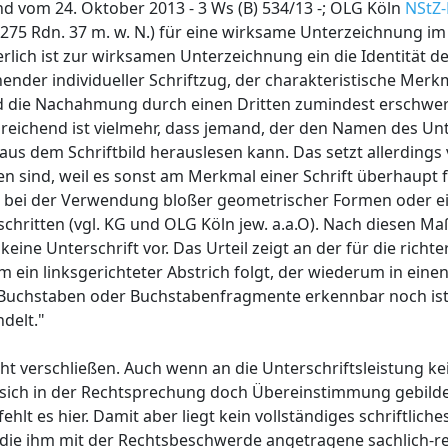
nd vom 24. Oktober 2013 - 3 Ws (B) 534/13 -; OLG Köln
NStZ-
 275 Rdn. 37 m. w. N.) für eine wirksame Unterzeichnung i
rlich ist zur wirksamen Unterzeichnung ein die Identität d
der individueller Schriftzug, der charakteristische Merk
d die Nachahmung durch einen Dritten zumindest erschwer
ausreichend ist vielmehr, dass jemand, der den Namen des U
us dem Schriftbild herauslesen kann. Das setzt allerdings 
 sind, weil es sonst am Merkmal einer Schrift überhaupt f
ere bei der Verwendung bloßer geometrischer Formen oder e
chritten (vgl. KG und OLG Köln jew. a.a.O). Nach diesen Maß
ne Unterschrift vor. Das Urteil zeigt an der für die richter
m ein linksgerichteter Abstrich folgt, der wiederum in ein
Buchstaben oder Buchstabenfragmente erkennbar noch ist 
ndelt."
ht verschließen. Auch wenn an die Unterschriftsleistung ke
 sich in der Rechtsprechung doch Übereinstimmung gebildet
t es hier. Damit aber liegt kein vollständiges schriftliche
at die ihm mit der Rechtsbeschwerde angetragene sachlich-r