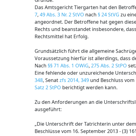
Gründe:
Das Amtsgericht Tiergarten hat den Betro
7
,
49 Abs. 3 Nr. 2 StVO
nach
§ 24 StVG
zu ein
angeordnet. Der Betroffene hat gegen diese
Rechts und beanstandet insbesondere, dass 
Rechtsmittel hat Erfolg.
Grundsätzlich führt die allgemeine Sachrüge
Voraussetzung hierfür ist allerdings, dass d
Nach
§§ 71 Abs. 1 OWiG
,
275 Abs. 2 StPO
set
Eine fehlende oder unzureichende Unterschrif
348
, Senat
zfs 2014, 349
und Beschluss vom 16
Satz 2 StPO
berichtigt werden kann.
Zu den Anforderungen an die Unterschriftsle
ausgeführt:
„Die Unterschrift der Tatrichterin unter de
Beschlüsse vom 16. September 2013 - (3) 16112