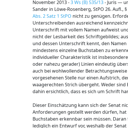
November 2013 -
3 Ws (B) 535/13
- Juris — u
Sander in Löwe-Rosenberg, StPO 26. Aufl., §
Abs. 2 Satz 1 StPO
nicht zu genügen. Erforde
Unterschreibenden ausreichend kennzeichnen
Unterschrift mit vollem Namen aufweist un
nicht der Lesbarkeit des Schriftgebildes; 
und dessen Unterschrift kennt, den Namen a
mindestens einzelne Buchstaben zu erkennen
individueller Charakteristik ist insbesond
oder nahezu gerader) Linien eindeutig übers
auch bei wohlwollender Betrachtungsweise kei
vorgesehenen Stelle nur einen Aufstrich, de
waagerechten Strich übergeht. Weder sind 
dahin ersichtlich, dass es sich um Schrift ha
Dieser Einschätzung kann sich der Senat nic
Anforderungen gestellt werden dürfen, hat
Buchstaben erkennbar sein müssen. Daran fehl
lediglich ein Entwurf vor, weshalb der Sen