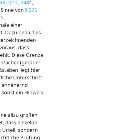
RR 2011, 348
f.;
m Sinne von
§ 275
es
male einer
t. Dazu bedarf es
nterzeichnenden
voraus, dass
ehlt. Diese Grenze
infacher (gerader
stäben liegt hier
liche Unterschrift
en annähernd
sonst ein Hinweis
ine allzu großen
, dass einzelne
s Urteil, sondern
echtliche Prüfung