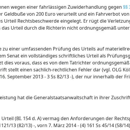
ffenen wegen einer fahrlässigen Zuwiderhandlung gegen
§§ 
er Geldbuße von 200 Euro verurteilt und ein Fahrverbot vo
s Urteil Rechtsbeschwerde eingelegt. Er rügt die Verletzun
das Urteil durch die Richterin nicht ordnungsgemäß unterz
 zu einer umfassenden Prüfung des Urteils auf materiellrec
em Senat ein vollständiges schriftliches Urteil als Prüfungs
zt dies voraus, dass es von dem Tatrichter ordnungsgemäß 
t stellt einen sachlich-rechtlichen Fehler dar (vgl. OLG Kö
. September 2013 - 3 Ss 82/13 -), der nur innerhalb der Fri
istung hat die Generalstaatsanwaltschaft in ihrer Zuschrif
m Urteil (BI. 154 d. A) vermag den Anforderungen der Recht
1/13 (82/13) -, vorn 7. März 2014 - (4) 161 Ss 45/14 (58/14)