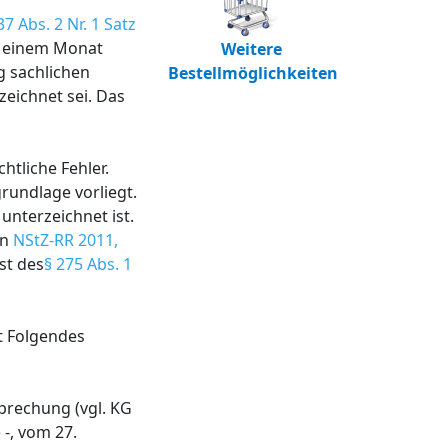
37 Abs. 2 Nr. 1 Satz
n einem Monat
Weitere
g sachlichen
Bestellmöglichkeiten
eichnet sei. Das
htliche Fehler.
grundlage vorliegt.
unterzeichnet ist.
ln
NStZ-RR 2011,
st des
§ 275 Abs. 1
t Folgendes
sprechung (vgl. KG
 -, vom 27.