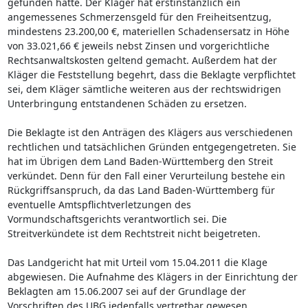
gefunden hätte. Der Kläger hat erstinstanzlich ein
angemessenes Schmerzensgeld für den Freiheitsentzug,
mindestens 23.200,00 €, materiellen Schadensersatz in Höhe
von 33.021,66 € jeweils nebst Zinsen und vorgerichtliche
Rechtsanwaltskosten geltend gemacht. Außerdem hat der
Kläger die Feststellung begehrt, dass die Beklagte verpflichtet
sei, dem Kläger sämtliche weiteren aus der rechtswidrigen
Unterbringung entstandenen Schäden zu ersetzen.
Die Beklagte ist den Anträgen des Klägers aus verschiedenen
rechtlichen und tatsächlichen Gründen entgegengetreten. Sie
hat im Übrigen dem Land Baden-Württemberg den Streit
verkündet. Denn für den Fall einer Verurteilung bestehe ein
Rückgriffsanspruch, da das Land Baden-Württemberg für
eventuelle Amtspflichtverletzungen des
Vormundschaftsgerichts verantwortlich sei. Die
Streitverkündete ist dem Rechtstreit nicht beigetreten.
Das Landgericht hat mit Urteil vom 15.04.2011 die Klage
abgewiesen. Die Aufnahme des Klägers in der Einrichtung der
Beklagten am 15.06.2007 sei auf der Grundlage der
Vorschriften des UBG jedenfalls vertretbar gewesen.