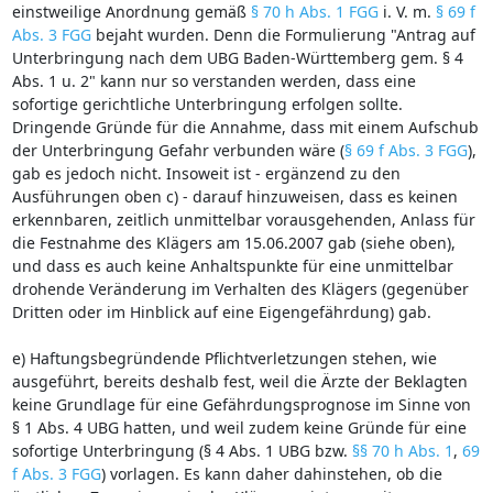
einstweilige Anordnung gemäß
§ 70 h Abs. 1 FGG
i. V. m.
§ 69 f
Abs. 3 FGG
bejaht wurden. Denn die Formulierung "Antrag auf
Unterbringung nach dem UBG Baden-Württemberg gem. § 4
Abs. 1 u. 2" kann nur so verstanden werden, dass eine
sofortige gerichtliche Unterbringung erfolgen sollte.
Dringende Gründe für die Annahme, dass mit einem Aufschub
der Unterbringung Gefahr verbunden wäre (
§ 69 f Abs. 3 FGG
),
gab es jedoch nicht. Insoweit ist - ergänzend zu den
Ausführungen oben c) - darauf hinzuweisen, dass es keinen
erkennbaren, zeitlich unmittelbar vorausgehenden, Anlass für
die Festnahme des Klägers am 15.06.2007 gab (siehe oben),
und dass es auch keine Anhaltspunkte für eine unmittelbar
drohende Veränderung im Verhalten des Klägers (gegenüber
Dritten oder im Hinblick auf eine Eigengefährdung) gab.
e) Haftungsbegründende Pflichtverletzungen stehen, wie
ausgeführt, bereits deshalb fest, weil die Ärzte der Beklagten
keine Grundlage für eine Gefährdungsprognose im Sinne von
§ 1 Abs. 4 UBG hatten, und weil zudem keine Gründe für eine
sofortige Unterbringung (§ 4 Abs. 1 UBG bzw.
§§ 70 h Abs. 1
,
69
f Abs. 3 FGG
) vorlagen. Es kann daher dahinstehen, ob die