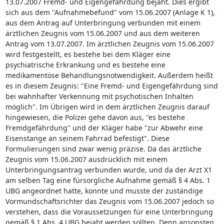
13.07.2007 Fremd- und Eigengefährdung bejaht. Dies ergibt
sich aus dem "Aufnahmebefund" vom 15.06.2007 (Anlage K 1),
aus dem Antrag auf Unterbringung verbunden mit einem
ärztlichen Zeugnis vom 15.06.2007 und aus dem weiteren
Antrag vom 13.07.2007. Im ärztlichen Zeugnis vom 15.06.2007
wird festgestellt, es bestehe bei dem Kläger eine
psychiatrische Erkrankung und es bestehe eine
medikamentöse Behandlungsnotwendigkeit. Außerdem heißt
es in diesem Zeugnis: "Eine Fremd- und Eigengefährdung sind
bei wahnhafter Verkennung mit psychotischen Inhalten
möglich". Im Übrigen wird in dem ärztlichen Zeugnis darauf
hingewiesen, die Polizei gehe davon aus, "es bestehe
Fremdgefährdung" und der Kläger habe "zur Abwehr eine
Eisenstange an seinem Fahrrad befestigt". Diese
Formulierungen sind zwar wenig präzise. Da das ärztliche
Zeugnis vom 15.06.2007 ausdrücklich mit einem
Unterbringungsantrag verbunden wurde, und da der Arzt X1
am selben Tag eine fürsorgliche Aufnahme gemäß § 4 Abs. 1
UBG angeordnet hatte, konnte und musste der zuständige
Vormundschaftsrichter das Zeugnis vom 15.06.2007 jedoch so
verstehen, dass die Voraussetzungen für eine Unterbringung
gemäß § 1 Abs. 4 UBG bejaht werden sollten. Denn ansonsten