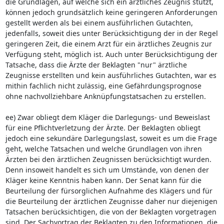
die Grundlagen, auf welche sich ein ärztliches Zeugnis stützt,
können jedoch grundsätzlich keine geringeren Anforderungen
gestellt werden als bei einem ausführlichen Gutachten,
jedenfalls, soweit dies unter Berücksichtigung der in der Regel
geringeren Zeit, die einem Arzt für ein ärztliches Zeugnis zur
Verfügung steht, möglich ist. Auch unter Berücksichtigung der
Tatsache, dass die Ärzte der Beklagten "nur" ärztliche
Zeugnisse erstellten und kein ausführliches Gutachten, war es
mithin fachlich nicht zulässig, eine Gefährdungsprognose
ohne nachvollziehbare Anknüpfungstatsachen zu erstellen.
ee) Zwar obliegt dem Kläger die Darlegungs- und Beweislast
für eine Pflichtverletzung der Ärzte. Der Beklagten obliegt
jedoch eine sekundäre Darlegungslast, soweit es um die Frage
geht, welche Tatsachen und welche Grundlagen von ihren
Ärzten bei den ärztlichen Zeugnissen berücksichtigt wurden.
Denn insoweit handelt es sich um Umstände, von denen der
Kläger keine Kenntnis haben kann. Der Senat kann für die
Beurteilung der fürsorglichen Aufnahme des Klägers und für
die Beurteilung der ärztlichen Zeugnisse daher nur diejenigen
Tatsachen berücksichtigen, die von der Beklagten vorgetragen
sind. Der Sachvortrag der Beklagten zu den Informationen, die