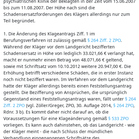
psychiatrischen Klinik der Beklagten in der Zeit vom 15.06.2007
bis zum 11.08.2007. Der Höhe nach sind die
Schadensersatzforderungen des Klägers allerdings nur zum
Teil begründet.
1. Die Änderung des Klageantrags Ziff. 1 im
Berufungsverfahren ist zulässig gemäß
§ 264 Ziff. 2 ZPO
.
Während der Kläger vor dem Landgericht bezifferten
Schadensersatz in Höhe von lediglich 33.021,66 € verlangt hat,
macht er nunmehr einen Betrag von 48.071,66 € geltend,
sowie mit Schriftsatz vom 10.10.2012 weitere 20.947,00 €. Die
Erhöhung betrifft verschiedene Schäden, die in erster Instanz
noch nicht beziffert waren. Im Verfahren vor dem Landgericht
hatte der Kläger allerdings bereits einen Feststellungsantrag
gestellt. Die Bezifferung von Ansprüchen, die ursprünglich
Gegenstand eines Feststellungsantrags waren, fällt unter
§ 264
Ziff. 2 ZPO
(vgl. Zöller/Greger, ZPO, 30. Auflage 2014,
§ 264 ZPO
,
Rdnr. 3 b). Es kommt daher nicht darauf an, ob die
Voraussetzungen für eine Klageänderung gemäß
§ 533 ZPO
vorliegen. Es kann auch dahinstehen, ob das Landgericht - wie
der Kläger meint - die nach Schluss der mündlichen
Verhandlung eingegangenen Schriftsätze des