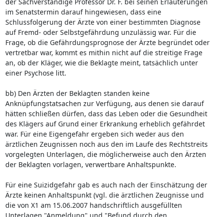
der Sachverständige Professor Dr. F. bei seinen Erläuterungen
im Senatstermin darauf hingewiesen, dass eine
Schlussfolgerung der Ärzte von einer bestimmten Diagnose
auf Fremd- oder Selbstgefährdung unzulässig war. Für die
Frage, ob die Gefährdungsprognose der Ärzte begründet oder
vertretbar war, kommt es mithin nicht auf die streitige Frage
an, ob der Kläger, wie die Beklagte meint, tatsächlich unter
einer Psychose litt.
bb) Den Ärzten der Beklagten standen keine
Anknüpfungstatsachen zur Verfügung, aus denen sie darauf
hätten schließen dürfen, dass das Leben oder die Gesundheit
des Klägers auf Grund einer Erkrankung erheblich gefährdet
war. Für eine Eigengefahr ergeben sich weder aus den
ärztlichen Zeugnissen noch aus den im Laufe des Rechtstreits
vorgelegten Unterlagen, die möglicherweise auch den Ärzten
der Beklagten vorlagen, verwertbare Anhaltspunkte.
Für eine Suizidgefahr gab es auch nach der Einschätzung der
Ärzte keinen Anhaltspunkt (vgl. die ärztlichen Zeugnisse und
die von X1 am 15.06.2007 handschriftlich ausgefüllten
Unterlagen "Anmeldung" und "Befund durch den