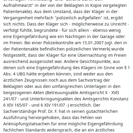
Aufnahmearzt" in der von der Beklagten in Kopie vorgelegten
Patientenakte). Aus dem Umstand, dass der Kläger in der
Vergangenheit mehrfach "polizeilich aufgefallen" ist, ergibt
sich nichts. Dass der Kläger sich - möglicherweise zu Unrecht -
verfolgt fühlte, begründete - für sich allein - ebenso wenig
eine Eigengefährdung wie ein Nächtigen in der Garage oder
im Freien. Bei einer Polizeikontrolle am 15.01.2007 (vgl. den in
der Patientenakte befindlichen polizeilichen Vermerk) wurde
festgestellt, dass der Kläger für eine Übernachtung im Freien
ausreichend ausgerüstet war. Andere Gesichtspunkte, aus
denen sich eine Eigengefährdung des Klägers im Sinne von § 1
Abs. 4 UBG hätte ergeben können, sind weder aus den
ärztlichen Zeugnissen noch aus dem Sachvortrag der
Beklagten oder aus den umfangreichen Unterlagen in den
beigezogenen Akten (Betreuungsakte Amtsgericht X - XVII
241/07 - und Unterbringungsakten des Amtsgerichts Konstanz
6 XIV 165/07 - und 6 XIV 191/07 -) ersichtlich. Der
Sachverständige Prof. Dr. F. hat in seinen gutachterlichen
Ausführung hervorgehoben, dass das Fehlen von
Anknüpfungstatsachen für eine mögliche Eigengefährdung
fachlichen Standards widersprach, die an ein ärztliches