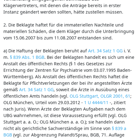
Klägervertreters, mit denen die Anträge bereits in erster
Instanz geändert werden sollten, hätte zustellen müssen.
2. Die Beklagte haftet für die immateriellen Nachteile und
materiellen Schäden, die dem Kläger durch die Unterbringung
vom 15.06.2007 bis zum 11.08.2007 entstanden sind.
a) Die Haftung der Beklagten beruht auf
Art. 34 Satz 1 GG
i. V.
m.
§ 839 Abs. 1 BGB
. Bei der Beklagten handelt es sich um eine
Anstalt des öffentlichen Rechts (§ 1 des Gesetzes zur
Errichtung der Zentren für Psychiatrie vom 03.07.1995 Baden-
Württemberg). Als Anstalt des öffentlichen Rechts haftet die
Beklagte für Pflichtverletzungen der bei ihr angestellten Ärzte
gemäß
Art. 34 Satz 1 GG
, soweit die Ärzte in Ausübung eines
öffentlichen Amts handeln (vgl.
OLG Stuttgart, OLGR 2001, 61
;
OLG München, Urteil vom 29.03.2012 -
1 U 4444/11
-, zitiert
nach Juris). Wenn Ärzte der Beklagten Aufgaben nach dem
UBG wahrnehmen, ist diese Voraussetzung erfüllt (vgl. OLG
Stuttgart a. a. O.; OLG München a. a. O.); sie handeln dann
nicht als gerichtliche Sachverständige im Sinne von
§ 839 a
BGB
(vgl. zur Abgrenzung Palandt/Sprau, BGB, 71. Auflage