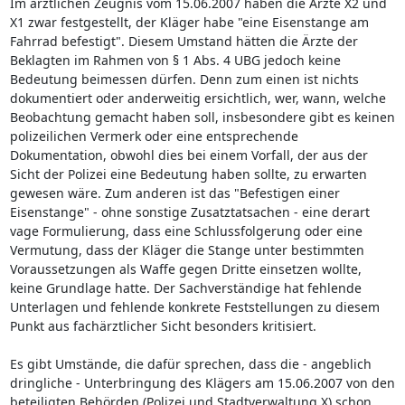
Im ärztlichen Zeugnis vom 15.06.2007 haben die Ärzte X2 und
X1 zwar festgestellt, der Kläger habe "eine Eisenstange am
Fahrrad befestigt". Diesem Umstand hätten die Ärzte der
Beklagten im Rahmen von § 1 Abs. 4 UBG jedoch keine
Bedeutung beimessen dürfen. Denn zum einen ist nichts
dokumentiert oder anderweitig ersichtlich, wer, wann, welche
Beobachtung gemacht haben soll, insbesondere gibt es keinen
polizeilichen Vermerk oder eine entsprechende
Dokumentation, obwohl dies bei einem Vorfall, der aus der
Sicht der Polizei eine Bedeutung haben sollte, zu erwarten
gewesen wäre. Zum anderen ist das "Befestigen einer
Eisenstange" - ohne sonstige Zusatztatsachen - eine derart
vage Formulierung, dass eine Schlussfolgerung oder eine
Vermutung, dass der Kläger die Stange unter bestimmten
Voraussetzungen als Waffe gegen Dritte einsetzen wollte,
keine Grundlage hatte. Der Sachverständige hat fehlende
Unterlagen und fehlende konkrete Feststellungen zu diesem
Punkt aus fachärztlicher Sicht besonders kritisiert.
Es gibt Umstände, die dafür sprechen, dass die - angeblich
dringliche - Unterbringung des Klägers am 15.06.2007 von den
beteiligten Behörden (Polizei und Stadtverwaltung X) schon