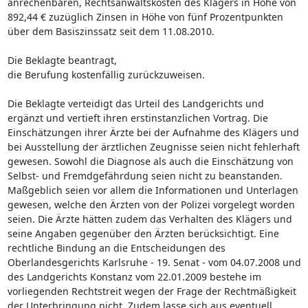
anrechenbaren, Rechtsanwaltskosten des Klägers in Höhe von
892,44 € zuzüglich Zinsen in Höhe von fünf Prozentpunkten
über dem Basiszinssatz seit dem 11.08.2010.
Die Beklagte beantragt,
die Berufung kostenfällig zurückzuweisen.
Die Beklagte verteidigt das Urteil des Landgerichts und
ergänzt und vertieft ihren erstinstanzlichen Vortrag. Die
Einschätzungen ihrer Ärzte bei der Aufnahme des Klägers und
bei Ausstellung der ärztlichen Zeugnisse seien nicht fehlerhaft
gewesen. Sowohl die Diagnose als auch die Einschätzung von
Selbst- und Fremdgefährdung seien nicht zu beanstanden.
Maßgeblich seien vor allem die Informationen und Unterlagen
gewesen, welche den Ärzten von der Polizei vorgelegt worden
seien. Die Ärzte hätten zudem das Verhalten des Klägers und
seine Angaben gegenüber den Ärzten berücksichtigt. Eine
rechtliche Bindung an die Entscheidungen des
Oberlandesgerichts Karlsruhe - 19. Senat - vom 04.07.2008 und
des Landgerichts Konstanz vom 22.01.2009 bestehe im
vorliegenden Rechtstreit wegen der Frage der Rechtmäßigkeit
der Unterbringung nicht. Zudem lasse sich aus eventuell