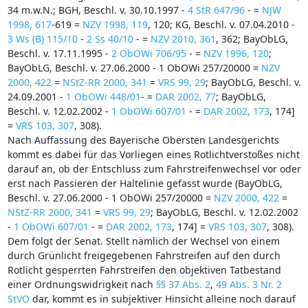
34 m.w.N.; BGH, Beschl. v. 30.10.1997 -
4 StR 647/96
- =
NJW
1998, 617
-619 =
NZV 1998, 119
, 120; KG, Beschl. v. 07.04.2010 -
3 Ws (B) 115/10
-
2 Ss 40/10
- =
NZV 2010, 361
, 362; BayObLG,
Beschl. v. 17.11.1995 -
2 ObOWi 706/95
- =
NZV 1996, 120
;
BayObLG, Beschl. v. 27.06.2000 - 1 ObOWi 257/20000 =
NZV
2000, 422
=
NStZ-RR 2000, 341
=
VRS 99, 29
; BayObLG, Beschl. v.
24.09.2001 -
1 ObOWi 448/01
- =
DAR 2002, 77
; BayObLG,
Beschl. v. 12.02.2002 -
1 ObOWi 607/01
- =
DAR 2002, 173
, 174]
=
VRS 103, 307
, 308).
Nach Auffassung des Bayerische Obersten Landesgerichts
kommt es dabei für das Vorliegen eines Rotlichtverstoßes nicht
darauf an, ob der Entschluss zum Fahrstreifenwechsel vor oder
erst nach Passieren der Haltelinie gefasst wurde (BayObLG,
Beschl. v. 27.06.2000 - 1 ObOWi 257/20000 =
NZV 2000, 422
=
NStZ-RR 2000, 341
=
VRS 99, 29
; BayObLG, Beschl. v. 12.02.2002
-
1 ObOWi 607/01
- =
DAR 2002, 173
, 174] =
VRS 103, 307
, 308).
Dem folgt der Senat. Stellt nämlich der Wechsel von einem
durch Grünlicht freigegebenen Fahrstreifen auf den durch
Rotlicht gesperrten Fahrstreifen den objektiven Tatbestand
einer Ordnungswidrigkeit nach
§§ 37 Abs. 2
,
49 Abs. 3 Nr. 2
StVO
dar, kommt es in subjektiver Hinsicht alleine noch darauf