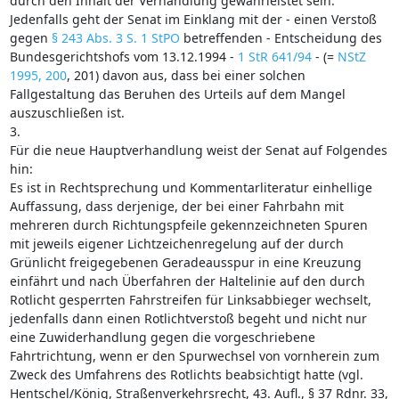
durch den Inhalt der Verhandlung gewährleistet sein.
Jedenfalls geht der Senat im Einklang mit der - einen Verstoß
gegen
§ 243 Abs. 3 S. 1 StPO
betreffenden - Entscheidung des
Bundesgerichtshofs vom 13.12.1994 -
1 StR 641/94
- (=
NStZ
1995, 200
, 201) davon aus, dass bei einer solchen
Fallgestaltung das Beruhen des Urteils auf dem Mangel
auszuschließen ist.
3.
Für die neue Hauptverhandlung weist der Senat auf Folgendes
hin:
Es ist in Rechtsprechung und Kommentarliteratur einhellige
Auffassung, dass derjenige, der bei einer Fahrbahn mit
mehreren durch Richtungspfeile gekennzeichneten Spuren
mit jeweils eigener Lichtzeichenregelung auf der durch
Grünlicht freigegebenen Geradeausspur in eine Kreuzung
einfährt und nach Überfahren der Haltelinie auf den durch
Rotlicht gesperrten Fahrstreifen für Linksabbieger wechselt,
jedenfalls dann einen Rotlichtverstoß begeht und nicht nur
eine Zuwiderhandlung gegen die vorgeschriebene
Fahrtrichtung, wenn er den Spurwechsel von vornherein zum
Zweck des Umfahrens des Rotlichts beabsichtigt hatte (vgl.
Hentschel/König, Straßenverkehrsrecht, 43. Aufl., § 37 Rdnr. 33,