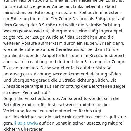
auf der rechten Spur und hielt an der Haltelinie bei zunächst
für sie rotlichtzeigender Ampel an. Links neben ihr stand
mindestens ein Fahrzeug, zu späterer Zeit auch mindestens
ein Fahrzeug hinter ihr. Der Zeuge D stand als Fußgänger auf
dem Gehweg der B Straße und wollte die Nstraße Richtung
Westen (stadtauswärts) überqueren. Seine Fußgängerampel
zeigte rot. Der Zeuge wurde auf das Geschehen und die
weiteren Abläufe aufmerksam durch ein Hupen. Er sah dann,
wie die Betroffene auf der Geradeausspur bei dann für sie
grünlichtzeigender Ampel losfuhr, dann im Kreuzungsbereich
aber nach links abbog und dort mit dem Fahrzeug der Zeugin
T zusammenstieß. Diese war ebenfalls auf der Nstraße
unterwegs aus Richtung Norden kommend Richtung Süden
und überquerte gerade die B Straße Richtung Süden. Die
Linksabbiegerampel aus Fahrtrichtung der Betroffenen zeigte
zu dieser Zeit noch rot."
Gegen die Entscheidung des Amtsgerichts wendet sich die
Betroffene mit der Rechtsbeschwerde, mit der sie die
Verletzung formellen und materiellen Rechts rügt.
Der Einzelrichter hat die Sache mit Beschluss vom 23. Juli 2015
gem.
§ 80 a OWiG
auf den Senat in seiner Besetzung mit drei
Richtern übertragen.