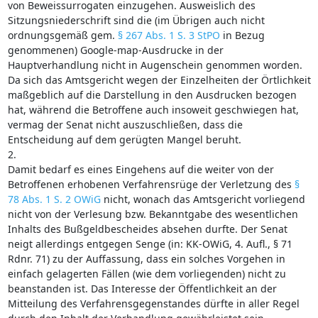
von Beweissurrogaten einzugehen. Ausweislich des
Sitzungsniederschrift sind die (im Übrigen auch nicht
ordnungsgemäß gem.
§ 267 Abs. 1 S. 3 StPO
in Bezug
genommenen) Google-map-Ausdrucke in der
Hauptverhandlung nicht in Augenschein genommen worden.
Da sich das Amtsgericht wegen der Einzelheiten der Örtlichkeit
maßgeblich auf die Darstellung in den Ausdrucken bezogen
hat, während die Betroffene auch insoweit geschwiegen hat,
vermag der Senat nicht auszuschließen, dass die
Entscheidung auf dem gerügten Mangel beruht.
2.
Damit bedarf es eines Eingehens auf die weiter von der
Betroffenen erhobenen Verfahrensrüge der Verletzung des
§
78 Abs. 1 S. 2 OWiG
nicht, wonach das Amtsgericht vorliegend
nicht von der Verlesung bzw. Bekanntgabe des wesentlichen
Inhalts des Bußgeldbescheides absehen durfte. Der Senat
neigt allerdings entgegen Senge (in: KK-OWiG, 4. Aufl., § 71
Rdnr. 71) zu der Auffassung, dass ein solches Vorgehen in
einfach gelagerten Fällen (wie dem vorliegenden) nicht zu
beanstanden ist. Das Interesse der Öffentlichkeit an der
Mitteilung des Verfahrensgegenstandes dürfte in aller Regel