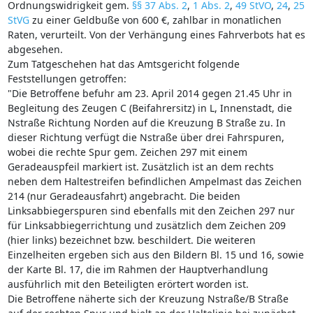
Ordnungswidrigkeit gem.
§§ 37 Abs. 2
,
1 Abs. 2
,
49 StVO
,
24
,
25
StVG
zu einer Geldbuße von 600 €, zahlbar in monatlichen
Raten, verurteilt. Von der Verhängung eines Fahrverbots hat es
abgesehen.
Zum Tatgeschehen hat das Amtsgericht folgende
Feststellungen getroffen:
"Die Betroffene befuhr am 23. April 2014 gegen 21.45 Uhr in
Begleitung des Zeugen C (Beifahrersitz) in L, Innenstadt, die
Nstraße Richtung Norden auf die Kreuzung B Straße zu. In
dieser Richtung verfügt die Nstraße über drei Fahrspuren,
wobei die rechte Spur gem. Zeichen 297 mit einem
Geradeauspfeil markiert ist. Zusätzlich ist an dem rechts
neben dem Haltestreifen befindlichen Ampelmast das Zeichen
214 (nur Geradeausfahrt) angebracht. Die beiden
Linksabbiegerspuren sind ebenfalls mit den Zeichen 297 nur
für Linksabbiegerrichtung und zusätzlich dem Zeichen 209
(hier links) bezeichnet bzw. beschildert. Die weiteren
Einzelheiten ergeben sich aus den Bildern Bl. 15 und 16, sowie
der Karte Bl. 17, die im Rahmen der Hauptverhandlung
ausführlich mit den Beteiligten erörtert worden ist.
Die Betroffene näherte sich der Kreuzung Nstraße/B Straße