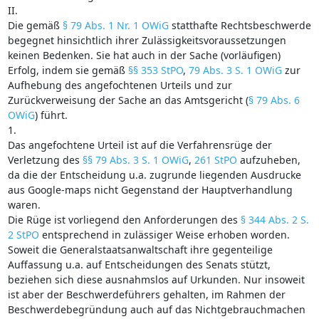
II.
Die gemäß
§ 79 Abs. 1 Nr. 1 OWiG
statthafte Rechtsbeschwerde
begegnet hinsichtlich ihrer Zulässigkeitsvoraussetzungen
keinen Bedenken. Sie hat auch in der Sache (vorläufigen)
Erfolg, indem sie gemäß
§§ 353 StPO
,
79 Abs. 3 S. 1 OWiG
zur
Aufhebung des angefochtenen Urteils und zur
Zurückverweisung der Sache an das Amtsgericht (
§ 79 Abs. 6
OWiG
) führt.
1.
Das angefochtene Urteil ist auf die Verfahrensrüge der
Verletzung des
§§ 79 Abs. 3 S. 1 OWiG
,
261 StPO
aufzuheben,
da die der Entscheidung u.a. zugrunde liegenden Ausdrucke
aus Google-maps nicht Gegenstand der Hauptverhandlung
waren.
Die Rüge ist vorliegend den Anforderungen des
§ 344 Abs. 2 S.
2 StPO
entsprechend in zulässiger Weise erhoben worden.
Soweit die Generalstaatsanwaltschaft ihre gegenteilige
Auffassung u.a. auf Entscheidungen des Senats stützt,
beziehen sich diese ausnahmslos auf Urkunden. Nur insoweit
ist aber der Beschwerdeführers gehalten, im Rahmen der
Beschwerdebegründung auch auf das Nichtgebrauchmachen