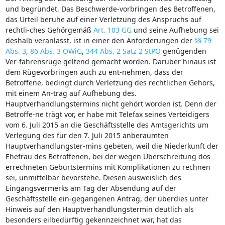
und begründet. Das Beschwerde-vorbringen des Betroffenen,
das Urteil beruhe auf einer Verletzung des Anspruchs auf
rechtli-ches Gehörgemäß
Art. 103 GG
und seine Aufhebung sei
deshalb veranlasst, ist in einer den Anforderungen der
§§ 79
Abs. 3
,
86 Abs. 3 OWiG
,
344 Abs. 2 Satz 2 StPO
genügenden
Ver-fahrensrüge geltend gemacht worden. Darüber hinaus ist
dem Rügevorbringen auch zu ent-nehmen, dass der
Betroffene, bedingt durch Verletzung des rechtlichen Gehörs,
mit einem An-trag auf Aufhebung des.
Hauptverhandlungstermins nicht gehört worden ist. Denn der
Betroffe-ne trägt vor, er habe mit Telefax seines Verteidigers
vom 6. Juli 2015 an die Geschäftsstelle des Amtsgerichts um
Verlegung des für den 7. Juli 2015 anberaumten
Hauptverhandlungster-mins gebeten, weil die Niederkunft der
Ehefrau des Betroffenen, bei der wegen Überschreitung dös
errechneten Geburtstermins mit Komplikationen zu rechnen
sei, unmittelbar bevorstehe. Diesen ausweislich des
Eingangsvermerks am Tag der Absendung auf der
Geschäftsstelle ein-gegangenen Antrag, der überdies unter
Hinweis auf den Hauptverhandlungstermin deutlich als
besonders eilbedürftig gekennzeichnet war, hat das