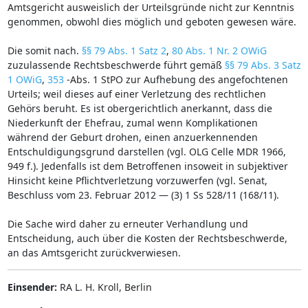
Amtsgericht ausweislich der Urteilsgründe nicht zur Kenntnis
genommen, obwohl dies möglich und geboten gewesen wäre.
Die somit nach.
§§ 79 Abs. 1 Satz 2
,
80 Abs. 1 Nr. 2 OWiG
zuzulassende Rechtsbeschwerde führt gemäß
§§ 79 Abs. 3 Satz
1 OWiG
,
353
-Abs. 1 StPO zur Aufhebung des angefochtenen
Urteils; weil dieses auf einer Verletzung des rechtlichen
Gehörs beruht. Es ist obergerichtlich anerkannt, dass die
Niederkunft der Ehefrau, zumal wenn Komplikationen
während der Geburt drohen, einen anzuerkennenden
Entschuldigungsgrund darstellen (vgl. OLG Celle MDR 1966,
949 f.). Jedenfalls ist dem Betroffenen insoweit in subjektiver
Hinsicht keine Pflichtverletzung vorzuwerfen (vgl. Senat,
Beschluss vom 23. Februar 2012 — (3) 1 Ss 528/11 (168/11).
Die Sache wird daher zu erneuter Verhandlung und
Entscheidung, auch über die Kosten der Rechtsbeschwerde,
an das Amtsgericht zurückverwiesen.
Einsender:
RA L. H. Kroll, Berlin