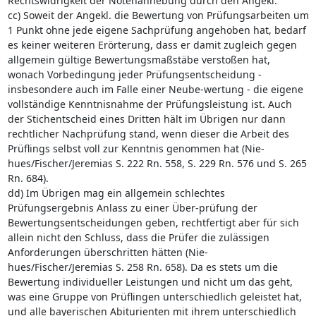
Rechtswidrigkeit der Notenanhebung durch den Angekl.
cc) Soweit der Angekl. die Bewertung von Prüfungsarbeiten um
1 Punkt ohne jede eigene Sachprüfung angehoben hat, bedarf
es keiner weiteren Erörterung, dass er damit zugleich gegen
allgemein gültige Bewertungsmaßstäbe verstoßen hat,
wonach Vorbedingung jeder Prüfungsentscheidung -
insbesondere auch im Falle einer Neube-wertung - die eigene
vollständige Kenntnisnahme der Prüfungsleistung ist. Auch
der Stichentscheid eines Dritten hält im Übrigen nur dann
rechtlicher Nachprüfung stand, wenn dieser die Arbeit des
Prüflings selbst voll zur Kenntnis genommen hat (Nie-
hues/Fischer/Jeremias S. 222 Rn. 558, S. 229 Rn. 576 und S. 265
Rn. 684).
dd) Im Übrigen mag ein allgemein schlechtes
Prüfungsergebnis Anlass zu einer Über-prüfung der
Bewertungsentscheidungen geben, rechtfertigt aber für sich
allein nicht den Schluss, dass die Prüfer die zulässigen
Anforderungen überschritten hätten (Nie-
hues/Fischer/Jeremias S. 258 Rn. 658). Da es stets um die
Bewertung individueller Leistungen und nicht um das geht,
was eine Gruppe von Prüflingen unterschiedlich geleistet hat,
und alle bayerischen Abiturienten mit ihrem unterschiedlich