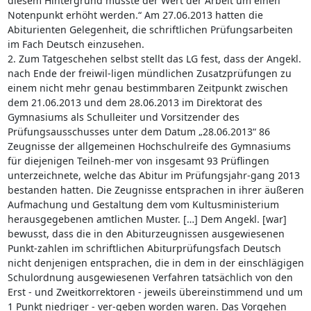
diesem Hintergrund musste der Wert der Arbeit um einen
Notenpunkt erhöht werden.“ Am 27.06.2013 hatten die
Abiturienten Gelegenheit, die schriftlichen Prüfungsarbeiten
im Fach Deutsch einzusehen.
2. Zum Tatgeschehen selbst stellt das LG fest, dass der Angekl.
nach Ende der freiwil-ligen mündlichen Zusatzprüfungen zu
einem nicht mehr genau bestimmbaren Zeitpunkt zwischen
dem 21.06.2013 und dem 28.06.2013 im Direktorat des
Gymnasiums als Schulleiter und Vorsitzender des
Prüfungsausschusses unter dem Datum „28.06.2013“ 86
Zeugnisse der allgemeinen Hochschulreife des Gymnasiums
für diejenigen Teilneh-mer von insgesamt 93 Prüflingen
unterzeichnete, welche das Abitur im Prüfungsjahr-gang 2013
bestanden hatten. Die Zeugnisse entsprachen in ihrer äußeren
Aufmachung und Gestaltung dem vom Kultusministerium
herausgegebenen amtlichen Muster. […] Dem Angekl. [war]
bewusst, dass die in den Abiturzeugnissen ausgewiesenen
Punkt-zahlen im schriftlichen Abiturprüfungsfach Deutsch
nicht denjenigen entsprachen, die in dem in der einschlägigen
Schulordnung ausgewiesenen Verfahren tatsächlich von den
Erst - und Zweitkorrektoren - jeweils übereinstimmend und um
1 Punkt niedriger - ver-geben worden waren. Das Vorgehen