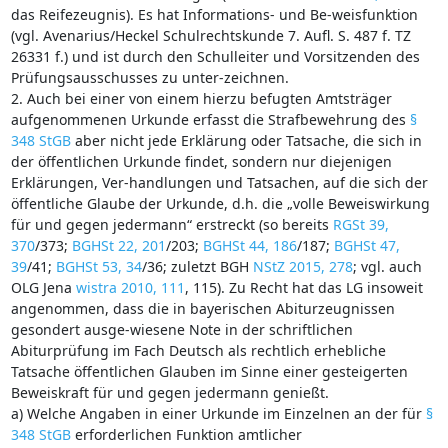
das Reifezeugnis). Es hat Informations- und Be-weisfunktion
(vgl. Avenarius/Heckel Schulrechtskunde 7. Aufl. S. 487 f. TZ
26331 f.) und ist durch den Schulleiter und Vorsitzenden des
Prüfungsausschusses zu unter-zeichnen.
2. Auch bei einer von einem hierzu befugten Amtsträger
aufgenommenen Urkunde erfasst die Strafbewehrung des
§
348 StGB
aber nicht jede Erklärung oder Tatsache, die sich in
der öffentlichen Urkunde findet, sondern nur diejenigen
Erklärungen, Ver-handlungen und Tatsachen, auf die sich der
öffentliche Glaube der Urkunde, d.h. die „volle Beweiswirkung
für und gegen jedermann“ erstreckt (so bereits
RGSt 39,
370
/373;
BGHSt 22, 201
/203;
BGHSt 44, 186
/187;
BGHSt 47,
39
/41;
BGHSt 53, 34
/36; zuletzt BGH
NStZ 2015, 278
; vgl. auch
OLG Jena
wistra 2010, 111
, 115). Zu Recht hat das LG insoweit
angenommen, dass die in bayerischen Abiturzeugnissen
gesondert ausge-wiesene Note in der schriftlichen
Abiturprüfung im Fach Deutsch als rechtlich erhebliche
Tatsache öffentlichen Glauben im Sinne einer gesteigerten
Beweiskraft für und gegen jedermann genießt.
a) Welche Angaben in einer Urkunde im Einzelnen an der für
§
348 StGB
erforderlichen Funktion amtlicher