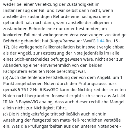
weder bei einer Verlet-zung der Zuständigkeit im
Instanzenzug der Fall und zwar selbst dann nicht, wenn
anstelle der zuständigen Behörde eine nachgeordnete
gehandelt hat, noch dann, wenn anstelle der allgemein
zuständigen Behörde eine nur unter bestimmten, im
konkreten Fall nicht vorliegenden Voraussetzungen zuständige
Behörde gehandelt hat (Kopp/Ramsauer VwVfG
§ 44
Rn. 15 -
17). Die vorliegende Fallkonstellation ist insoweit vergleichbar,
als der Angekl. zur Festsetzung der Note jedenfalls im Falle
eines Stich-entscheides befugt gewesen wäre, nicht aber zur
Abänderung einer einvernehmlich von den beiden
Fachprüfern erteilten Note berechtigt war.
(b) Auch die fehlende Feststellung der von dem Angekl. um 1
Punkt angehobenen Noten durch den Prüfungsausschuss
gemäß § 76 I 2 Nr. 6 BayGSO kann die Nichtig-keit der erteilten
Noten nicht begründen. Insoweit ergibt sich schon aus Art. 44
III Nr. 3 BayVwVfG analog, dass auch dieser rechtliche Mangel
allein nicht zur Nichtigkeit führt.
(c) Die Nichtigkeitsfolge tritt schließlich auch nicht in
Ansehung der festgestellten mate-riell-rechtlichen Verstöße
ein. Was die Prüfungsarbeiten aus den unteren Notenberei-