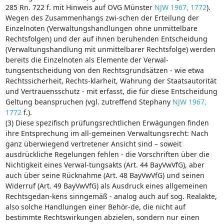
285 Rn. 722 f. mit Hinweis auf OVG Münster
NJW 1967, 1772
).
Wegen des Zusammenhangs zwi-schen der Erteilung der
Einzelnoten (Verwaltungshandlungen ohne unmittelbare
Rechtsfolgen) und der auf ihnen beruhenden Entscheidung
(Verwaltungshandlung mit unmittelbarer Rechtsfolge) werden
bereits die Einzelnoten als Elemente der Verwal-
tungsentscheidung von den Rechtsgrundsätzen - wie etwa
Rechtssicherheit, Rechts-klarheit, Wahrung der Staatsautorität
und Vertrauensschutz - mit erfasst, die für diese Entscheidung
Geltung beanspruchen (vgl. zutreffend Stephany
NJW 1967,
1772
f.).
(3) Diese spezifisch prüfungsrechtlichen Erwägungen finden
ihre Entsprechung im all-gemeinen Verwaltungsrecht: Nach
ganz überwiegend vertretener Ansicht sind – soweit
ausdrückliche Regelungen fehlen - die Vorschriften über die
Nichtigkeit eines Verwal-tungsakts (Art. 44 BayVwVfG), aber
auch über seine Rücknahme (Art. 48 BayVwVfG) und seinen
Widerruf (Art. 49 BayVwVfG) als Ausdruck eines allgemeinen
Rechtsgedan-kens sinngemäß - analog auch auf sog. Realakte,
also solche Handlungen einer Behör-de, die nicht auf
bestimmte Rechtswirkungen abzielen, sondern nur einen