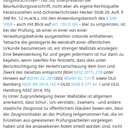
tungsvorschriften - nur zur Interpretation der
Beurkundungsvorschrift, nicht aber als eigene Rechtsquelle
heranzuziehen sind (Schönke/Schröder-Hecker StGB 29. Aufl. §
348 Rn. 12 m.w.N.). Um den Anwendungsbereich des
§ 348
StGB
– auch mit Blick auf
Art. 103 II GG
– klar zu umgrenzen, ist
bei der Prüfung, ob einer in einer von einer
Verwaltungsbehörde ausgestellten Urkunde enthaltenen
Tatsache die gesteigerte Be-weiskraft einer öffentlichen
Urkunde beizumessen ist, ein strenger Maßstab anzulegen.
Eine Beweiswirkung für und gegen jedermann ist nur dann zu
bejahen, wenn zweifels-frei feststeht, dass dies unter
Berücksichtigung der Verkehrsanschauung dem Sinn und
Zweck des Gesetzes entspricht (BGH
NStZ 2015, 278
unter
Hinweis auf
BGHSt 22, 201
/203;
BGHSt 42, 131
f. sowie OLG
Bamberg
NStZ-RR 2014,142
= OLGt
StGB § 271 Nr 4
und OLG
Hamburg NStZ 2014, 95).
b) Unter Zugrundelegung dieser Maßstäbe ist allgemein
anerkannt, dass Schul-, Uni-versitäts-, Examens - und andere
staatliche Zeugnisse zu öffentlichem Glauben bewei-sen, dass
der Zeugnisinhaber an der Prüfung teilgenommen hat, die im
Einzelnen aus-gewiesenen Prüfungsarbeiten vorgelegen
haben und die angegebenen Noten erteilt worden sind, nicht