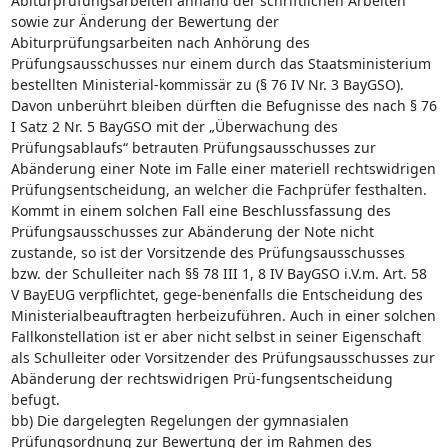
Abiturprüfungsarbeiten anhand der schriftlichen Arbeiten
sowie zur Änderung der Bewertung der
Abiturprüfungsarbeiten nach Anhörung des
Prüfungsausschusses nur einem durch das Staatsministerium
bestellten Ministerial-kommissär zu (§ 76 IV Nr. 3 BayGSO).
Davon unberührt bleiben dürften die Befugnisse des nach § 76
I Satz 2 Nr. 5 BayGSO mit der „Überwachung des
Prüfungsablaufs“ betrauten Prüfungsausschusses zur
Abänderung einer Note im Falle einer materiell rechtswidrigen
Prüfungsentscheidung, an welcher die Fachprüfer festhalten.
Kommt in einem solchen Fall eine Beschlussfassung des
Prüfungsausschusses zur Abänderung der Note nicht
zustande, so ist der Vorsitzende des Prüfungsausschusses
bzw. der Schulleiter nach §§ 78 III 1, 8 IV BayGSO i.V.m. Art. 58
V BayEUG verpflichtet, gege-benenfalls die Entscheidung des
Ministerialbeauftragten herbeizuführen. Auch in einer solchen
Fallkonstellation ist er aber nicht selbst in seiner Eigenschaft
als Schulleiter oder Vorsitzender des Prüfungsausschusses zur
Abänderung der rechtswidrigen Prü-fungsentscheidung
befugt.
bb) Die dargelegten Regelungen der gymnasialen
Prüfungsordnung zur Bewertung der im Rahmen des