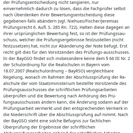
der Prüfungsentscheidung nicht tangieren, nur
einvernehmlich dadurch zu lösen, dass die Fachprüfer selbst
nach Überdenken ihrer Bewertungsentscheidung diese
gegebenen-falls abändern (vgl. Niehues/Fischer/Jeremias
Prüfungsrecht 6. Aufl. S. 285 Rn. 722). Halten diese dagegen an
ihrer ursprünglichen Bewertung fest, so ist der Prüfungssau-
schuss, welcher die Prüfungsergebnisse festzustellen (nicht
festzusetzen) hat, nicht zur Abänderung der Note befugt. Erst
recht gilt dies für den Vorsitzenden des Prüfungs-ausschusses.
In der BayGSO findet sich insbesondere keine dem § 66 III Nr. 2
der Schulordnung für die Realschulen in Bayern vom
18.07.2007 (Realschulordnung – BayRSO) vergleichbare
Regelung, wonach im Rahmen der Abschlussprüfung der Re-
alschule der vom Staatsministerium bestellte Vorsitzende des
Prüfungsausschusses die schriftlichen Prüfungsarbeiten
überprüfen und die Bewertung nach Anhörung des Prü-
fungsausschusses ändern kann, die Änderung sodann auf der
Prüfungsarbeit vermerkt und den entsprechenden Vermerk in
die Niederschrift über die Abschlussprüfung auf-nimmt. Nach
der BayGSO steht eine solche Befugnis zur fachlichen
Überprüfung der Ergebnisse der schriftlichen