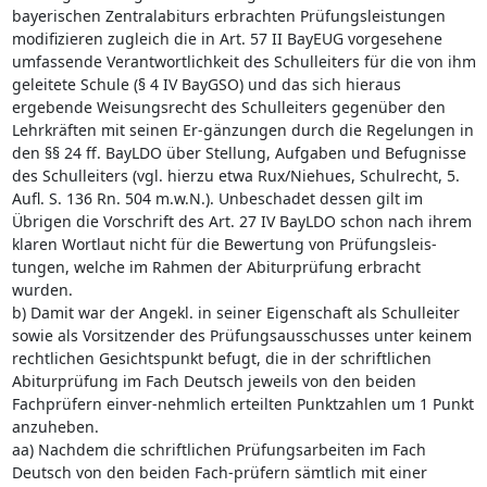
bayerischen Zentralabiturs erbrachten Prüfungsleistungen
modifizieren zugleich die in Art. 57 II BayEUG vorgesehene
umfassende Verantwortlichkeit des Schulleiters für die von ihm
geleitete Schule (§ 4 IV BayGSO) und das sich hieraus
ergebende Weisungsrecht des Schulleiters gegenüber den
Lehrkräften mit seinen Er-gänzungen durch die Regelungen in
den §§ 24 ff. BayLDO über Stellung, Aufgaben und Befugnisse
des Schulleiters (vgl. hierzu etwa Rux/Niehues, Schulrecht, 5.
Aufl. S. 136 Rn. 504 m.w.N.). Unbeschadet dessen gilt im
Übrigen die Vorschrift des Art. 27 IV BayLDO schon nach ihrem
klaren Wortlaut nicht für die Bewertung von Prüfungsleis-
tungen, welche im Rahmen der Abiturprüfung erbracht
wurden.
b) Damit war der Angekl. in seiner Eigenschaft als Schulleiter
sowie als Vorsitzender des Prüfungsausschusses unter keinem
rechtlichen Gesichtspunkt befugt, die in der schriftlichen
Abiturprüfung im Fach Deutsch jeweils von den beiden
Fachprüfern einver-nehmlich erteilten Punktzahlen um 1 Punkt
anzuheben.
aa) Nachdem die schriftlichen Prüfungsarbeiten im Fach
Deutsch von den beiden Fach-prüfern sämtlich mit einer