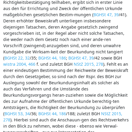
Richtigkeitsbestätigung teilhaben, ergibt sich in erster Linie
aus den für Errichtung und Zweck der öffentlichen Urkunde
maßgeblichen gesetzlichen Bestim-mungen (
BGHSt 47, 39
/41).
Deren erhöhter Beweiskraft unterliegen insbesondere
diejenigen Tatsachen, deren Angabe gesetzlich zwingend
vorgeschrieben ist, in der Regel aber nicht solche Tatsachen,
die weder nach dem Gesetz noch nach einer ande-ren
Vorschrift (zwingend) anzugeben sind, und deren unwahre
Kundgabe die Wirksam-keit der Beurkundung nicht tangiert
(
BGHSt 22, 32
/35;
BGHSt 44, 186
;
BGHSt 47, 39
/42 sowie BGH
wistra 2004, 466
f. und zuletzt BGH
NStZ 2015, 278
). Fehlt es an
einer eindeutigen Bestimmung der Reichweite der Beweiskraft
durch den Gesetzgeber, so sind nach der Rspr. des BGH zur
Auslegung sowohl der Beurkundungsinhalt als solcher als
auch das Verfahren und die Umstände des
Beurkundungsvorgangs heran-zuziehen sowie die Möglichkeit
des zur Aufnahme der öffentlichen Urkunde berechtig-ten
Amtsträgers, die Richtigkeit der Beurkundung zu überprüfen
(
BGHSt 53, 34
/36;
BGHSt 44, 186
/188; zuletzt BGH
NStZ 2015,
278
). Hierbei sind auch die Anschauun-gen des Rechtsverkehrs
in den Blick zu nehmen, wobei diese - ebenso wie Verwal-