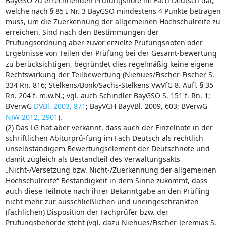
BayGSO zu errechnenden Prüfungsnote im Fach Deutsch dar,
welche nach § 85 I Nr. 3 BayGSO mindestens 4 Punkte betragen
muss, um die Zuerkennung der allgemeinen Hochschulreife zu
erreichen. Sind nach den Bestimmungen der
Prüfungsordnung aber zuvor erzielte Prüfungsnoten oder
Ergebnisse von Teilen der Prüfung bei der Gesamt-bewertung
zu berücksichtigen, begründet dies regelmäßig keine eigene
Rechtswirkung der Teilbewertung (Niehues/Fischer-Fischer S.
334 Rn. 816; Stelkens/Bonk/Sachs-Stelkens VwVfG 8. Aufl. § 35
Rn. 204 f. m.w.N.; vgl. auch Schindler BayGSO S. 151 f. Rn. 1;
BVerwG
DVBl. 2003, 871
; BayVGH BayVBl. 2009, 603; BVerwG
NJW 2012, 2901
).
(2) Das LG hat aber verkannt, dass auch der Einzelnote in der
schriftlichen Abiturprü-fung im Fach Deutsch als rechtlich
unselbständigem Bewertungselement der Deutschnote und
damit zugleich als Bestandteil des Verwaltungsakts
„Nicht-/Versetzung bzw. Nicht-/Zuerkennung der allgemeinen
Hochschulreife“ Beständigkeit in dem Sinne zukommt, dass
auch diese Teilnote nach ihrer Bekanntgabe an den Prüfling
nicht mehr zur ausschließlichen und uneingeschränkten
(fachlichen) Disposition der Fachprüfer bzw. der
Prüfungsbehörde steht (vgl. dazu Niehues/Fischer-Jeremias S.