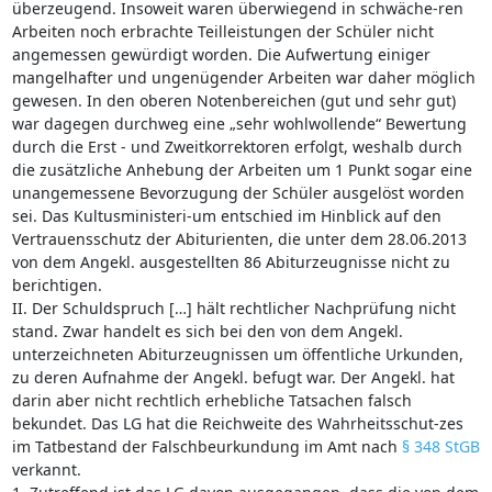
überzeugend. Insoweit waren überwiegend in schwäche-ren
Arbeiten noch erbrachte Teilleistungen der Schüler nicht
angemessen gewürdigt worden. Die Aufwertung einiger
mangelhafter und ungenügender Arbeiten war daher möglich
gewesen. In den oberen Notenbereichen (gut und sehr gut)
war dagegen durchweg eine „sehr wohlwollende“ Bewertung
durch die Erst - und Zweitkorrektoren erfolgt, weshalb durch
die zusätzliche Anhebung der Arbeiten um 1 Punkt sogar eine
unangemessene Bevorzugung der Schüler ausgelöst worden
sei. Das Kultusministeri-um entschied im Hinblick auf den
Vertrauensschutz der Abiturienten, die unter dem 28.06.2013
von dem Angekl. ausgestellten 86 Abiturzeugnisse nicht zu
berichtigen.
II. Der Schuldspruch […] hält rechtlicher Nachprüfung nicht
stand. Zwar handelt es sich bei den von dem Angekl.
unterzeichneten Abiturzeugnissen um öffentliche Urkunden,
zu deren Aufnahme der Angekl. befugt war. Der Angekl. hat
darin aber nicht rechtlich erhebliche Tatsachen falsch
bekundet. Das LG hat die Reichweite des Wahrheitsschut-zes
im Tatbestand der Falschbeurkundung im Amt nach
§ 348 StGB
verkannt.