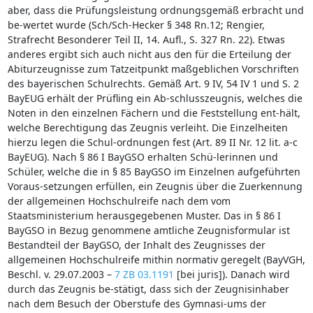
aber, dass die Prüfungsleistung ordnungsgemäß erbracht und
be-wertet wurde (Sch/Sch-Hecker § 348 Rn.12; Rengier,
Strafrecht Besonderer Teil II, 14. Aufl., S. 327 Rn. 22). Etwas
anderes ergibt sich auch nicht aus den für die Erteilung der
Abiturzeugnisse zum Tatzeitpunkt maßgeblichen Vorschriften
des bayerischen Schulrechts. Gemäß Art. 9 IV, 54 IV 1 und S. 2
BayEUG erhält der Prüfling ein Ab-schlusszeugnis, welches die
Noten in den einzelnen Fächern und die Feststellung ent-hält,
welche Berechtigung das Zeugnis verleiht. Die Einzelheiten
hierzu legen die Schul-ordnungen fest (Art. 89 II Nr. 12 lit. a-c
BayEUG). Nach § 86 I BayGSO erhalten Schü-lerinnen und
Schüler, welche die in § 85 BayGSO im Einzelnen aufgeführten
Voraus-setzungen erfüllen, ein Zeugnis über die Zuerkennung
der allgemeinen Hochschulreife nach dem vom
Staatsministerium herausgegebenen Muster. Das in § 86 I
BayGSO in Bezug genommene amtliche Zeugnisformular ist
Bestandteil der BayGSO, der Inhalt des Zeugnisses der
allgemeinen Hochschulreife mithin normativ geregelt (BayVGH,
Beschl. v. 29.07.2003 –
7 ZB 03.1191
[bei juris]). Danach wird
durch das Zeugnis be-stätigt, dass sich der Zeugnisinhaber
nach dem Besuch der Oberstufe des Gymnasi-ums der