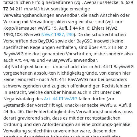
tatsächlichen Erfolg herbeiführen (vgl. Avenarius/Heckel S. 629
TZ 34.211 m.w.N.) bzw. sonstige einseitige
Verwaltungshandlungen anwendbar, die nach Anschein oder
Wirkung mit Verwaltungsakten vergleichbar sind (vgl. nur
Kopp/Ramsauer VwVfG 15. Aufl. § 44 Rn. 6; Ehlers NVwZ
1990,108; BVerwG
NVwZ 1987, 230
). Da die schulrechtlichen
Vorschriften des BayEUG sowie der BayGSO insoweit keine
spezifischen Regelungen enthalten, sind über Art. 2 III Nr. 2
BayVwVfG die dort genannten Vorschriften, insbe-sondere also
auch Art. 44, 48 und 49 BayVwVfG anwendbar.
bb) Nichtigkeit kommt - unbeschadet der in Art. 44 II BayVwVfG
vorgesehenen absolu-ten Nichtigkeitsgründe, von denen hier
keiner eingreift - nach Art. 44 I BayVwVfG nur bei besonders
schwerwiegenden und zugleich offenkundigen Rechtsfehlern
in Betracht, welche darüber hinaus auch nicht unter den
Negativkatalog des
Art. 44 III VwVfG
fallen dürfen (zur
Systematik der Vorschrift vgl. Knack/Hennecke VwVfG 9. Aufl. §
44 Rn. 46). Die Fehlerhaftigkeit des Verwaltungshandelns muss
derart gravierend sein, dass es mit der rechtsstaatlichen
Ordnung und den Anforderungen an eine ordnungs-gemäße
Verwaltung schlechthin unvereinbar wäre, diesem den