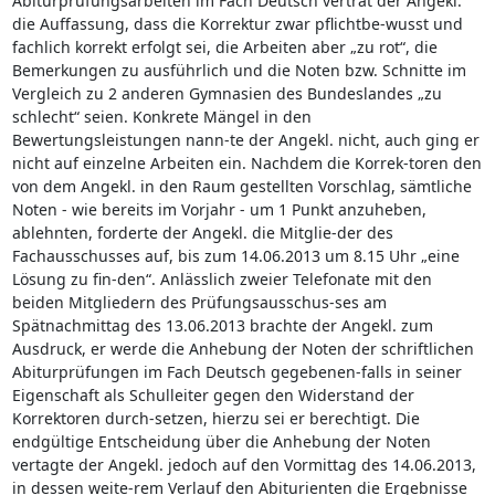
Abiturprüfungsarbeiten im Fach Deutsch vertrat der Angekl.
die Auffassung, dass die Korrektur zwar pflichtbe-wusst und
fachlich korrekt erfolgt sei, die Arbeiten aber „zu rot“, die
Bemerkungen zu ausführlich und die Noten bzw. Schnitte im
Vergleich zu 2 anderen Gymnasien des Bundeslandes „zu
schlecht“ seien. Konkrete Mängel in den
Bewertungsleistungen nann-te der Angekl. nicht, auch ging er
nicht auf einzelne Arbeiten ein. Nachdem die Korrek-toren den
von dem Angekl. in den Raum gestellten Vorschlag, sämtliche
Noten - wie bereits im Vorjahr - um 1 Punkt anzuheben,
ablehnten, forderte der Angekl. die Mitglie-der des
Fachausschusses auf, bis zum 14.06.2013 um 8.15 Uhr „eine
Lösung zu fin-den“. Anlässlich zweier Telefonate mit den
beiden Mitgliedern des Prüfungsausschus-ses am
Spätnachmittag des 13.06.2013 brachte der Angekl. zum
Ausdruck, er werde die Anhebung der Noten der schriftlichen
Abiturprüfungen im Fach Deutsch gegebenen-falls in seiner
Eigenschaft als Schulleiter gegen den Widerstand der
Korrektoren durch-setzen, hierzu sei er berechtigt. Die
endgültige Entscheidung über die Anhebung der Noten
vertagte der Angekl. jedoch auf den Vormittag des 14.06.2013,
in dessen weite-rem Verlauf den Abiturienten die Ergebnisse