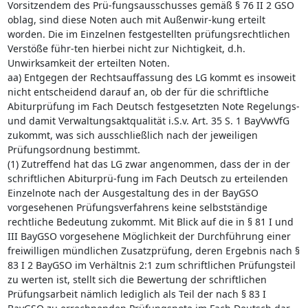
Vorsitzendem des Prü-fungsausschusses gemäß § 76 II 2 GSO
oblag, sind diese Noten auch mit Außenwir-kung erteilt
worden. Die im Einzelnen festgestellten prüfungsrechtlichen
Verstöße führ-ten hierbei nicht zur Nichtigkeit, d.h.
Unwirksamkeit der erteilten Noten.
aa) Entgegen der Rechtsauffassung des LG kommt es insoweit
nicht entscheidend darauf an, ob der für die schriftliche
Abiturprüfung im Fach Deutsch festgesetzten Note Regelungs-
und damit Verwaltungsaktqualität i.S.v. Art. 35 S. 1 BayVwVfG
zukommt, was sich ausschließlich nach der jeweiligen
Prüfungsordnung bestimmt.
(1) Zutreffend hat das LG zwar angenommen, dass der in der
schriftlichen Abiturprü-fung im Fach Deutsch zu erteilenden
Einzelnote nach der Ausgestaltung des in der BayGSO
vorgesehenen Prüfungsverfahrens keine selbstständige
rechtliche Bedeutung zukommt. Mit Blick auf die in § 81 I und
III BayGSO vorgesehene Möglichkeit der Durchführung einer
freiwilligen mündlichen Zusatzprüfung, deren Ergebnis nach §
83 I 2 BayGSO im Verhältnis 2:1 zum schriftlichen Prüfungsteil
zu werten ist, stellt sich die Bewertung der schriftlichen
Prüfungsarbeit nämlich lediglich als Teil der nach § 83 I