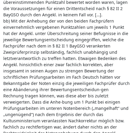
übereinstimmenden Punktzahl bewertet worden waren, lagen
die Voraussetzungen für einen Drittentscheid nach § 82 II 2
BayGSO durch den Angekl. in keinem Fall vor. […].
bb) Mit der Anhebung der von den beiden Fachprüfern
einvernehmlich vergebenen Punktzahlen um jeweils 1 Punkt
hat der Angekl. unter Überschreitung seiner Befugnisse in die
jeweilige Bewertungsentscheidung eingegriffen, welche die
Fachprüfer nach dem in § 82 II 1 BayGSO verankerten
Zweiprüferprinzip selbständig, fachlich unabhängig und
letztverantwortlich zu treffen hatten. Etwaigen Bedenken des
Angekl. hinsichtlich einer zwar fachlich korrekten, aber
insgesamt in seinen Augen zu strengen Bewertung der
schriftlichen Prüfungsarbeiten im Fach Deutsch hätten vor
Bekanntgabe der Noten einzig die jeweiligen Fachprüfer durch
eine Abänderung ihrer Bewertungsentscheidun-gen
Rechnung tragen können, was diese aber bis zuletzt
verweigerten. Dass die Anhe-bung um 1 Punkt bei einigen
Prüfungsarbeiten im unteren Notenbereich („mangelhaft“ und
„ungenügend“) nach dem Ergebnis der durch das
Kultusministerium veranlassten Nachkorrektur möglich bzw.
fachlich zu rechtfertigen war, ändert daher nichts an der