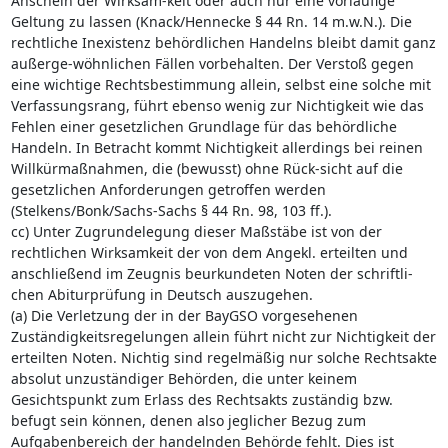
Anschein der Wirksam-keit oder auch nur eine vorläufige
Geltung zu lassen (Knack/Hennecke § 44 Rn. 14 m.w.N.). Die
rechtliche Inexistenz behördlichen Handelns bleibt damit ganz
außerge-wöhnlichen Fällen vorbehalten. Der Verstoß gegen
eine wichtige Rechtsbestimmung allein, selbst eine solche mit
Verfassungsrang, führt ebenso wenig zur Nichtigkeit wie das
Fehlen einer gesetzlichen Grundlage für das behördliche
Handeln. In Betracht kommt Nichtigkeit allerdings bei reinen
Willkürmaßnahmen, die (bewusst) ohne Rück-sicht auf die
gesetzlichen Anforderungen getroffen werden
(Stelkens/Bonk/Sachs-Sachs § 44 Rn. 98, 103 ff.).
cc) Unter Zugrundelegung dieser Maßstäbe ist von der
rechtlichen Wirksamkeit der von dem Angekl. erteilten und
anschließend im Zeugnis beurkundeten Noten der schriftli-
chen Abiturprüfung in Deutsch auszugehen.
(a) Die Verletzung der in der BayGSO vorgesehenen
Zuständigkeitsregelungen allein führt nicht zur Nichtigkeit der
erteilten Noten. Nichtig sind regelmäßig nur solche Rechtsakte
absolut unzuständiger Behörden, die unter keinem
Gesichtspunkt zum Erlass des Rechtsakts zuständig bzw.
befugt sein können, denen also jeglicher Bezug zum
Aufgabenbereich der handelnden Behörde fehlt. Dies ist