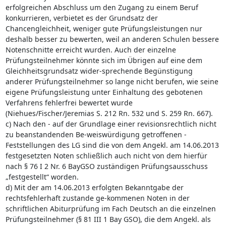
erfolgreichen Abschluss um den Zugang zu einem Beruf
konkurrieren, verbietet es der Grundsatz der
Chancengleichheit, weniger gute Prüfungsleistungen nur
deshalb besser zu bewerten, weil an anderen Schulen bessere
Notenschnitte erreicht wurden. Auch der einzelne
Prüfungsteilnehmer könnte sich im Übrigen auf eine dem
Gleichheitsgrundsatz wider-sprechende Begünstigung
anderer Prüfungsteilnehmer so lange nicht berufen, wie seine
eigene Prüfungsleistung unter Einhaltung des gebotenen
Verfahrens fehlerfrei bewertet wurde
(Niehues/Fischer/Jeremias S. 212 Rn. 532 und S. 259 Rn. 667).
c) Nach den - auf der Grundlage einer revisionsrechtlich nicht
zu beanstandenden Be-weiswürdigung getroffenen -
Feststellungen des LG sind die von dem Angekl. am 14.06.2013
festgesetzten Noten schließlich auch nicht von dem hierfür
nach § 76 I 2 Nr. 6 BayGSO zuständigen Prüfungsausschuss
„festgestellt“ worden.
d) Mit der am 14.06.2013 erfolgten Bekanntgabe der
rechtsfehlerhaft zustande ge-kommenen Noten in der
schriftlichen Abiturprüfung im Fach Deutsch an die einzelnen
Prüfungsteilnehmer (§ 81 III 1 Bay GSO), die dem Angekl. als