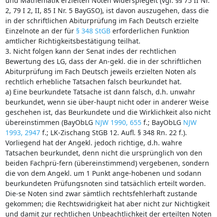
und Mathematik erzielten Noten widerspiegelt (vgl. §§ 75 II Nr.
2, 79 I 2, II, 85 I Nr. 5 BayGSO), ist davon auszugehen, dass die
in der schriftlichen Abiturprüfung im Fach Deutsch erzielte
Einzelnote an der für
§ 348 StGB
erforderlichen Funktion
amtlicher Richtigkeitsbestätigung teilhat.
3. Nicht folgen kann der Senat indes der rechtlichen
Bewertung des LG, dass der An-gekl. die in der schriftlichen
Abiturprüfung im Fach Deutsch jeweils erzielten Noten als
rechtlich erhebliche Tatsachen falsch beurkundet hat.
a) Eine beurkundete Tatsache ist dann falsch, d.h. unwahr
beurkundet, wenn sie über-haupt nicht oder in anderer Weise
geschehen ist, das Beurkundete und die Wirklichkeit also nicht
übereinstimmen (BayObLG
NJW 1990, 655
f.; BayObLG
NJW
1993, 2947
f.; LK-Zischang StGB 12. Aufl. § 348 Rn. 22 f.).
Vorliegend hat der Angekl. jedoch richtige, d.h. wahre
Tatsachen beurkundet, denn nicht die ursprünglich von den
beiden Fachprü-fern (übereinstimmend) vergebenen, sondern
die von dem Angekl. um 1 Punkt ange-hobenen und sodann
beurkundeten Prüfungsnoten sind tatsächlich erteilt worden.
Die-se Noten sind zwar sämtlich rechtsfehlerhaft zustande
gekommen; die Rechtswidrigkeit hat aber nicht zur Nichtigkeit
und damit zur rechtlichen Unbeachtlichkeit der erteilten Noten