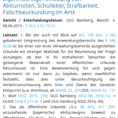
Abiturnoten, Schulleiter, Strafbarkeit,
Falschbeurkundung im Amt
Gericht / Entscheidungsdatum:
OLG Bamberg, Beschl. v.
08.06.2015 -
2 OLG 8 Ss 15/15
Leitsatz:
1. Bei der auch mit Blick auf
Art. 103 Abs. 2 GG
gebotenen Umgrenzung des Anwendungsbereichs des
§ 348
StGB
ist bei einer von einer Verwaltungsbehörde ausgestellten
Urkunde ein strenger Maßstab für die Beurteilung der Frage
anzulegen, ob den in ihr enthaltenen Tatsachen die
gesteigerte Beweiskraft einer öffentlichen Urkunde
beizumessen ist. Eine Beweiswirkung für und gegen
jedermann ist nur dann zu bejahen, wenn zweifelsfrei
feststeht, dass dies unter Berücksichtigung der
Verkehrsanschauung dem Sinn und Zweck des Gesetzes
entspricht (u.a. Anschluss an
BGHSt 22, 201
/203;
BGHSt 42, 131
f.; BGH
NStZ 2015, 278
; OLG Bamberg
NStZ-RR 2014,142
=
OLGSt
StGB § 271 Nr 4
und OLG Hamburg NStZ 2014, 95).
2. Das als öffentliche Urkunde i.S.v.
§§ 415
,
417 ZPO
anzusehende (bayerische) Abiturzeugnis beweist zu
öffentlichem Glauben, dass der Zeugnisinhaber an der