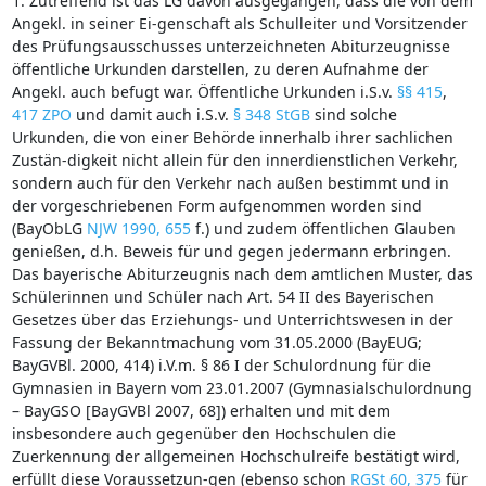
1. Zutreffend ist das LG davon ausgegangen, dass die von dem
Angekl. in seiner Ei-genschaft als Schulleiter und Vorsitzender
des Prüfungsausschusses unterzeichneten Abiturzeugnisse
öffentliche Urkunden darstellen, zu deren Aufnahme der
Angekl. auch befugt war. Öffentliche Urkunden i.S.v.
§§ 415
,
417 ZPO
und damit auch i.S.v.
§ 348 StGB
sind solche
Urkunden, die von einer Behörde innerhalb ihrer sachlichen
Zustän-digkeit nicht allein für den innerdienstlichen Verkehr,
sondern auch für den Verkehr nach außen bestimmt und in
der vorgeschriebenen Form aufgenommen worden sind
(BayObLG
NJW 1990, 655
f.) und zudem öffentlichen Glauben
genießen, d.h. Beweis für und gegen jedermann erbringen.
Das bayerische Abiturzeugnis nach dem amtlichen Muster, das
Schülerinnen und Schüler nach Art. 54 II des Bayerischen
Gesetzes über das Erziehungs- und Unterrichtswesen in der
Fassung der Bekanntmachung vom 31.05.2000 (BayEUG;
BayGVBl. 2000, 414) i.V.m. § 86 I der Schulordnung für die
Gymnasien in Bayern vom 23.01.2007 (Gymnasialschulordnung
– BayGSO [BayGVBl 2007, 68]) erhalten und mit dem
insbesondere auch gegenüber den Hochschulen die
Zuerkennung der allgemeinen Hochschulreife bestätigt wird,
erfüllt diese Voraussetzun-gen (ebenso schon
RGSt 60, 375
für