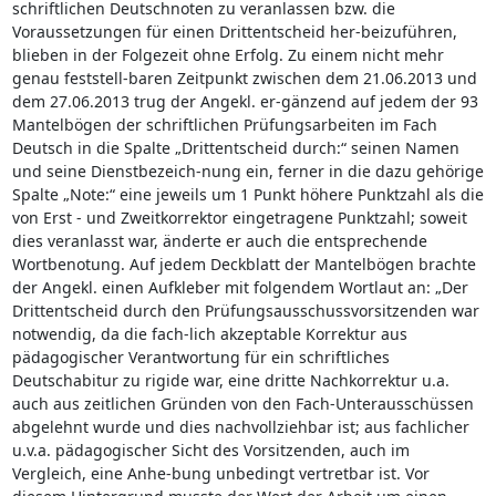
schriftlichen Deutschnoten zu veranlassen bzw. die
Voraussetzungen für einen Drittentscheid her-beizuführen,
blieben in der Folgezeit ohne Erfolg. Zu einem nicht mehr
genau feststell-baren Zeitpunkt zwischen dem 21.06.2013 und
dem 27.06.2013 trug der Angekl. er-gänzend auf jedem der 93
Mantelbögen der schriftlichen Prüfungsarbeiten im Fach
Deutsch in die Spalte „Drittentscheid durch:“ seinen Namen
und seine Dienstbezeich-nung ein, ferner in die dazu gehörige
Spalte „Note:“ eine jeweils um 1 Punkt höhere Punktzahl als die
von Erst - und Zweitkorrektor eingetragene Punktzahl; soweit
dies veranlasst war, änderte er auch die entsprechende
Wortbenotung. Auf jedem Deckblatt der Mantelbögen brachte
der Angekl. einen Aufkleber mit folgendem Wortlaut an: „Der
Drittentscheid durch den Prüfungsausschussvorsitzenden war
notwendig, da die fach-lich akzeptable Korrektur aus
pädagogischer Verantwortung für ein schriftliches
Deutschabitur zu rigide war, eine dritte Nachkorrektur u.a.
auch aus zeitlichen Gründen von den Fach-Unterausschüssen
abgelehnt wurde und dies nachvollziehbar ist; aus fachlicher
u.v.a. pädagogischer Sicht des Vorsitzenden, auch im
Vergleich, eine Anhe-bung unbedingt vertretbar ist. Vor