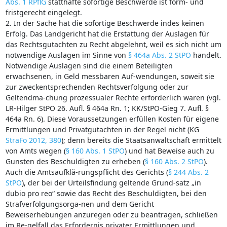
Abs. 1 RPflG
statthafte sofortige Beschwerde ist form- und
fristgerecht eingelegt.
2. In der Sache hat die sofortige Beschwerde indes keinen
Erfolg. Das Landgericht hat die Erstattung der Auslagen für
das Rechtsgutachten zu Recht abgelehnt, weil es sich nicht um
notwendige Auslagen im Sinne von
§ 464a Abs. 2 StPO
handelt.
Notwendige Auslagen sind die einem Beteiligten
erwachsenen, in Geld messbaren Auf-wendungen, soweit sie
zur zweckentsprechenden Rechtsverfolgung oder zur
Geltendma-chung prozessualer Rechte erforderlich waren (vgl.
LR-Hilger StPO 26. Aufl. § 464a Rn. 1; KK/StPO-Gieg 7. Aufl. §
464a Rn. 6). Diese Voraussetzungen erfüllen Kosten für eigene
Ermittlungen und Privatgutachten in der Regel nicht (KG
StraFo 2012, 380
); denn bereits die Staatsanwaltschaft ermittelt
von Amts wegen (
§ 160 Abs. 1 StPO
) und hat Beweise auch zu
Gunsten des Beschuldigten zu erheben (
§ 160 Abs. 2 StPO
).
Auch die Amtsaufklä-rungspflicht des Gerichts (
§ 244 Abs. 2
StPO
), der bei der Urteilsfindung geltende Grund-satz „in
dubio pro reo“ sowie das Recht des Beschuldigten, bei den
Strafverfolgungsorga-nen und dem Gericht
Beweiserhebungen anzuregen oder zu beantragen, schließen
im Re-gelfall das Erfordernis privater Ermittlungen und