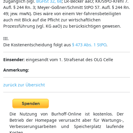
zugänglich (vgl.
BGHSt 32, 68
; LR-Becker aaO; KK/StPO-Krehl 7.
Aufl. § 244 Rn. 3; Meyer-Goßner/Schmitt StPO 57. Aufl. § 244 Rn.
49; jew. mwN). Dies wäre von einem Ver-fahrensbeteiligten
auch mit Blick auf die Pflicht zur wirtschaftlichen
Prozessführung (vgl. KG aaO) zu berücksichtigen gewesen.
III.
Die Kostenentscheidung folgt aus
§ 473 Abs. 1 StPO
.
Einsender:
eingesandt vom 1. Strafsenat des OLG Celle
Anmerkung:
zurück zur Übersicht
Die Nutzung von Burhoff-Online ist kostenlos. Der
Betrieb der Homepage verursacht aber für Wartungs-,
Verbesserungsarbeiten und Speicherplatz laufende
Kosten.