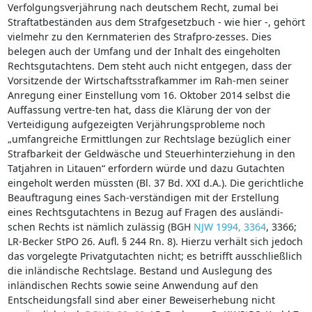
Verfolgungsverjährung nach deutschem Recht, zumal bei
Straftatbeständen aus dem Strafgesetzbuch - wie hier -, gehört
vielmehr zu den Kernmaterien des Strafpro-zesses. Dies
belegen auch der Umfang und der Inhalt des eingeholten
Rechtsgutachtens. Dem steht auch nicht entgegen, dass der
Vorsitzende der Wirtschaftsstrafkammer im Rah-men seiner
Anregung einer Einstellung vom 16. Oktober 2014 selbst die
Auffassung vertre-ten hat, dass die Klärung der von der
Verteidigung aufgezeigten Verjährungsprobleme noch
„umfangreiche Ermittlungen zur Rechtslage bezüglich einer
Strafbarkeit der Geldwäsche und Steuerhinterziehung in den
Tatjahren in Litauen“ erfordern würde und dazu Gutachten
eingeholt werden müssten (Bl. 37 Bd. XXI d.A.). Die gerichtliche
Beauftragung eines Sach-verständigen mit der Erstellung
eines Rechtsgutachtens in Bezug auf Fragen des ausländi-
schen Rechts ist nämlich zulässig (BGH
NJW 1994, 3364
, 3366;
LR-Becker StPO 26. Aufl. § 244 Rn. 8). Hierzu verhält sich jedoch
das vorgelegte Privatgutachten nicht; es betrifft ausschließlich
die inländische Rechtslage. Bestand und Auslegung des
inländischen Rechts sowie seine Anwendung auf den
Entscheidungsfall sind aber einer Beweiserhebung nicht