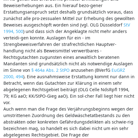
Beweiserhebungen aus. Ein hierauf bezo-gener
Erstattungsanspruch setzt deshalb grundsätzlich voraus, dass
zunächst alle pro-zessualen Mittel zur Erhebung des gewollten
Beweises ausgeschöpft worden sind (vgl. OLG Düsseldorf
StV
1994, 500
) und dass sich der Angeklagte nicht mehr anders
verteidi-gen konnte. Auslagen für ein - im
Strengbeweisverfahren der strafrechtlichen Hauptver-
handlung nicht als Beweismittel verwertbares -
Rechtsgutachten zugunsten eines anwaltlich beratenen
Mandanten sind grundsätzlich nicht als notwendige Auslagen
im Sinne von
§ 464a Abs. 2 StPO
anzusehen (BVerfG
EuGRZ
2000, 494
). Eine ausnahmsweise Erstattung kommt nur dann in
Betracht, wenn das Gutachten zur Klärung in einem sehr
abgelegenen Rechtsgebiet beiträgt (OLG Celle NdsRpfl 1994,
79; KG aaO; KK/StPO-Gieg aaO). Ein sol-cher Fall liegt hier nicht
vor.
Auch wenn man die Frage des Verjährungsbeginns wegen der
umstrittenen Zuordnung des Geldwäschetatbestands zu den
abstrakten oder konkreten Gefährdungsdelikten als schwie-rig
bezeichnen mag, so handelt es sich dabei nicht um ein sehr
abgelegenes Rechtsgebiet. Die Frage der