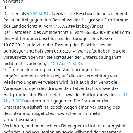
verwerfen.
II.
Das gemäß
§ 304 StPO
als zulässige Beschwerde auszulegende
Rechtsmittel gegen den Beschluss der 11. großen Strafkammer
des Landgerichts K. vom 11.07.2014 ist begründet.
Der Haftbefehl des Amtsgerichts B. vom 06.08.2009 in der Form
des Haftfortdauerbeschlusses des Landgerichts B. vom
10.07.2012, zuletzt in der Fassung des Beschlusses des
Bundesgerichtshofs vom 05.06.2014, war aufzuheben, da die
Voraussetzungen für die Fortdauer der Untersuchungshaft
nicht mehr vorliegen,
§ 120 Abs. 1 StPO
.
In Übereinstimmung mit den Ausführungen des
angefochtenen Beschlusses, auf die zur Vermeidung von
Wiederholungen verweisen wird, hält auch der Senat die
Voraussetzungen des dringenden Tatverdachts sowie des
Haftgrundes der Fluchtgefahr bzw. des Haftgrundes des
§ 112
Abs.3 StPO
weiterhin für gegeben. Die Fortdauer der
Untersuchungshaft ist jedoch wegen einer Verletzung des
Beschleunigungsgebotes inzwischen nicht mehr
verhältnismäßig.
Verfahren, in denen sich ein Beteiligter in Untersuchungshaft
befindet, sind von Beginn an sowie während der gesamten