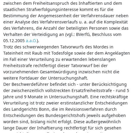
zwischen dem Freiheitsanspruch des Inhaftierten und dem
staatlichen Strafverfolgungsinteresse kommt es für die
Bestimmung der Angemessenheit der Verfahrensdauer neben
einer Analyse des Verfahrensverlaufs u. a. auf die Komplexität
des Verfahrens, die Anzahl der beteiligten Personen sowie das
Verhalten der Verteidigung an (vgl.: BVerfG, Beschluss vom
05.12.2005
a.a.O.
).
Trotz des schwerwiegenden Tatvorwurfs des Mordes in
Tateinheit mit Raub mit Todesfolge sowie der dem Angeklagten
im Fall einer Verurteilung zu erwartenden lebenslangen
Freiheitsstrafe rechtfertigt dieser Tatvorwurf bei der
vorzunehmenden Gesamtwürdigung inzwischen nicht die
weitere Fortdauer der Untersuchungshaft.
Der Beschwerdeführer befindet sich - unter Berücksichtigung
der zwischenzeitlich vollstreckten Ersatzfreiheitsstrafe - rund 5
Jahre und 9 Monate in Untersuchungshaft. Eine rechtskräftige
Verurteilung ist trotz zweier erstinstanzlicher Entscheidungen
des Landgerichts Bonn, die im Revisionsverfahren durch
Entscheidungen des Bundesgerichtshofs jeweils aufgehoben
worden sind, bislang nicht erfolgt. Diese außergewöhnlich
lange Dauer der Inhaftierung rechtfertigt für sich gesehen