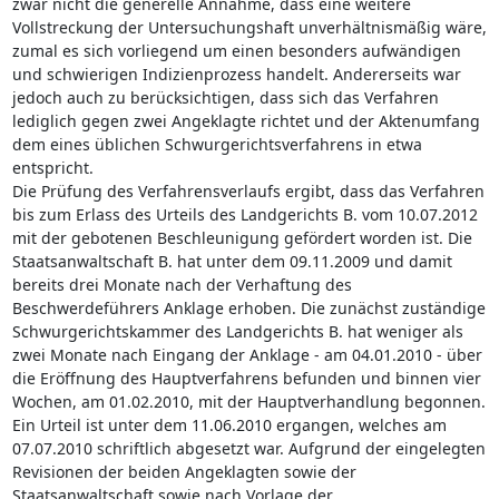
zwar nicht die generelle Annahme, dass eine weitere
Vollstreckung der Untersuchungshaft unverhältnismäßig wäre,
zumal es sich vorliegend um einen besonders aufwändigen
und schwierigen Indizienprozess handelt. Andererseits war
jedoch auch zu berücksichtigen, dass sich das Verfahren
lediglich gegen zwei Angeklagte richtet und der Aktenumfang
dem eines üblichen Schwurgerichtsverfahrens in etwa
entspricht.
Die Prüfung des Verfahrensverlaufs ergibt, dass das Verfahren
bis zum Erlass des Urteils des Landgerichts B. vom 10.07.2012
mit der gebotenen Beschleunigung gefördert worden ist. Die
Staatsanwaltschaft B. hat unter dem 09.11.2009 und damit
bereits drei Monate nach der Verhaftung des
Beschwerdeführers Anklage erhoben. Die zunächst zuständige
Schwurgerichtskammer des Landgerichts B. hat weniger als
zwei Monate nach Eingang der Anklage - am 04.01.2010 - über
die Eröffnung des Hauptverfahrens befunden und binnen vier
Wochen, am 01.02.2010, mit der Hauptverhandlung begonnen.
Ein Urteil ist unter dem 11.06.2010 ergangen, welches am
07.07.2010 schriftlich abgesetzt war. Aufgrund der eingelegten
Revisionen der beiden Angeklagten sowie der
Staatsanwaltschaft sowie nach Vorlage der