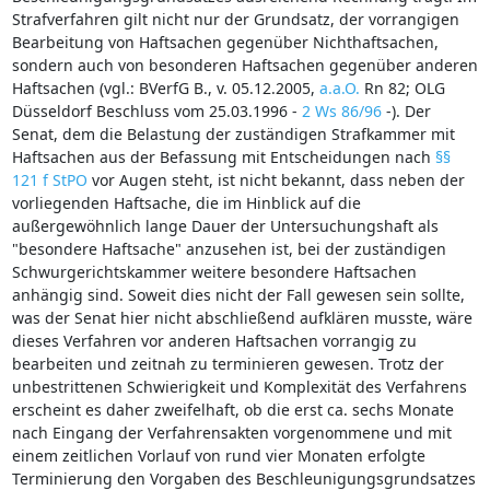
Strafverfahren gilt nicht nur der Grundsatz, der vorrangigen
Bearbeitung von Haftsachen gegenüber Nichthaftsachen,
sondern auch von besonderen Haftsachen gegenüber anderen
Haftsachen (vgl.: BVerfG B., v. 05.12.2005,
a.a.O.
Rn 82; OLG
Düsseldorf Beschluss vom 25.03.1996 -
2 Ws 86/96
-). Der
Senat, dem die Belastung der zuständigen Strafkammer mit
Haftsachen aus der Befassung mit Entscheidungen nach
§§
121 f StPO
vor Augen steht, ist nicht bekannt, dass neben der
vorliegenden Haftsache, die im Hinblick auf die
außergewöhnlich lange Dauer der Untersuchungshaft als
"besondere Haftsache" anzusehen ist, bei der zuständigen
Schwurgerichtskammer weitere besondere Haftsachen
anhängig sind. Soweit dies nicht der Fall gewesen sein sollte,
was der Senat hier nicht abschließend aufklären musste, wäre
dieses Verfahren vor anderen Haftsachen vorrangig zu
bearbeiten und zeitnah zu terminieren gewesen. Trotz der
unbestrittenen Schwierigkeit und Komplexität des Verfahrens
erscheint es daher zweifelhaft, ob die erst ca. sechs Monate
nach Eingang der Verfahrensakten vorgenommene und mit
einem zeitlichen Vorlauf von rund vier Monaten erfolgte
Terminierung den Vorgaben des Beschleunigungsgrundsatzes