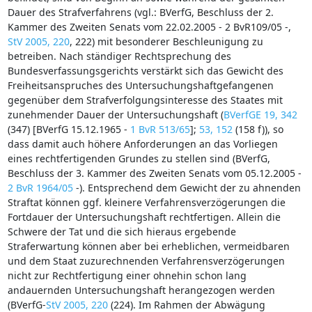
Dauer des Strafverfahrens (vgl.: BVerfG, Beschluss der 2.
Kammer des Zweiten Senats vom 22.02.2005 - 2 BvR109/05 -,
StV 2005, 220
, 222) mit besonderer Beschleunigung zu
betreiben. Nach ständiger Rechtsprechung des
Bundesverfassungsgerichts verstärkt sich das Gewicht des
Freiheitsanspruches des Untersuchungshaftgefangenen
gegenüber dem Strafverfolgungsinteresse des Staates mit
zunehmender Dauer der Untersuchungshaft (
BVerfGE 19, 342
(347) [BVerfG 15.12.1965 -
1 BvR 513/65
];
53, 152
(158 f)), so
dass damit auch höhere Anforderungen an das Vorliegen
eines rechtfertigenden Grundes zu stellen sind (BVerfG,
Beschluss der 3. Kammer des Zweiten Senats vom 05.12.2005 -
2 BvR 1964/05
-). Entsprechend dem Gewicht der zu ahnenden
Straftat können ggf. kleinere Verfahrensverzögerungen die
Fortdauer der Untersuchungshaft rechtfertigen. Allein die
Schwere der Tat und die sich hieraus ergebende
Straferwartung können aber bei erheblichen, vermeidbaren
und dem Staat zuzurechnenden Verfahrensverzögerungen
nicht zur Rechtfertigung einer ohnehin schon lang
andauernden Untersuchungshaft herangezogen werden
(BVerfG-
StV 2005, 220
(224). Im Rahmen der Abwägung