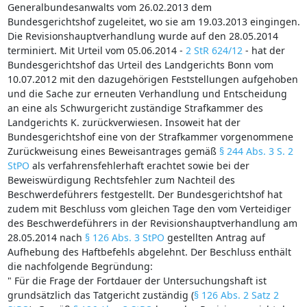
Generalbundesanwalts vom 26.02.2013 dem
Bundesgerichtshof zugeleitet, wo sie am 19.03.2013 eingingen.
Die Revisionshauptverhandlung wurde auf den 28.05.2014
terminiert. Mit Urteil vom 05.06.2014 -
2 StR 624/12
- hat der
Bundesgerichtshof das Urteil des Landgerichts Bonn vom
10.07.2012 mit den dazugehörigen Feststellungen aufgehoben
und die Sache zur erneuten Verhandlung und Entscheidung
an eine als Schwurgericht zuständige Strafkammer des
Landgerichts K. zurückverwiesen. Insoweit hat der
Bundesgerichtshof eine von der Strafkammer vorgenommene
Zurückweisung eines Beweisantrages gemäß
§ 244 Abs. 3 S. 2
StPO
als verfahrensfehlerhaft erachtet sowie bei der
Beweiswürdigung Rechtsfehler zum Nachteil des
Beschwerdeführers festgestellt. Der Bundesgerichtshof hat
zudem mit Beschluss vom gleichen Tage den vom Verteidiger
des Beschwerdeführers in der Revisionshauptverhandlung am
28.05.2014 nach
§ 126 Abs. 3 StPO
gestellten Antrag auf
Aufhebung des Haftbefehls abgelehnt. Der Beschluss enthält
die nachfolgende Begründung:
" Für die Frage der Fortdauer der Untersuchungshaft ist
grundsätzlich das Tatgericht zuständig (
§ 126 Abs. 2 Satz 2