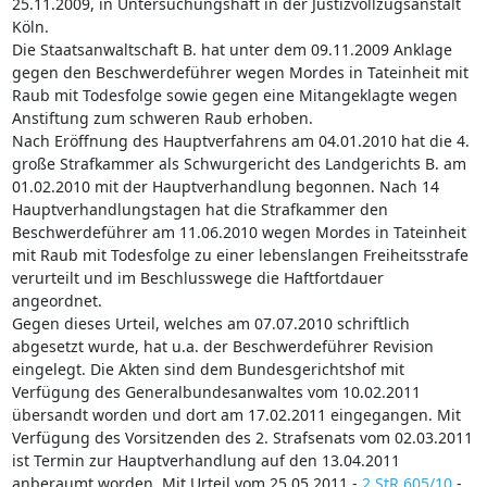
25.11.2009, in Untersuchungshaft in der Justizvollzugsanstalt
Köln.
Die Staatsanwaltschaft B. hat unter dem 09.11.2009 Anklage
gegen den Beschwerdeführer wegen Mordes in Tateinheit mit
Raub mit Todesfolge sowie gegen eine Mitangeklagte wegen
Anstiftung zum schweren Raub erhoben.
Nach Eröffnung des Hauptverfahrens am 04.01.2010 hat die 4.
große Strafkammer als Schwurgericht des Landgerichts B. am
01.02.2010 mit der Hauptverhandlung begonnen. Nach 14
Hauptverhandlungstagen hat die Strafkammer den
Beschwerdeführer am 11.06.2010 wegen Mordes in Tateinheit
mit Raub mit Todesfolge zu einer lebenslangen Freiheitsstrafe
verurteilt und im Beschlusswege die Haftfortdauer
angeordnet.
Gegen dieses Urteil, welches am 07.07.2010 schriftlich
abgesetzt wurde, hat u.a. der Beschwerdeführer Revision
eingelegt. Die Akten sind dem Bundesgerichtshof mit
Verfügung des Generalbundesanwaltes vom 10.02.2011
übersandt worden und dort am 17.02.2011 eingegangen. Mit
Verfügung des Vorsitzenden des 2. Strafsenats vom 02.03.2011
ist Termin zur Hauptverhandlung auf den 13.04.2011
anberaumt worden. Mit Urteil vom 25.05.2011 -
2 StR 605/10
-