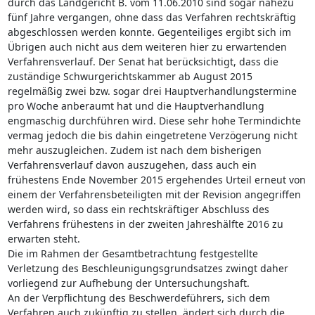
durch das Landgericht B. vom 11.06.2010 sind sogar nahezu
fünf Jahre vergangen, ohne dass das Verfahren rechtskräftig
abgeschlossen werden konnte. Gegenteiliges ergibt sich im
Übrigen auch nicht aus dem weiteren hier zu erwartenden
Verfahrensverlauf. Der Senat hat berücksichtigt, dass die
zuständige Schwurgerichtskammer ab August 2015
regelmäßig zwei bzw. sogar drei Hauptverhandlungstermine
pro Woche anberaumt hat und die Hauptverhandlung
engmaschig durchführen wird. Diese sehr hohe Termindichte
vermag jedoch die bis dahin eingetretene Verzögerung nicht
mehr auszugleichen. Zudem ist nach dem bisherigen
Verfahrensverlauf davon auszugehen, dass auch ein
frühestens Ende November 2015 ergehendes Urteil erneut von
einem der Verfahrensbeteiligten mit der Revision angegriffen
werden wird, so dass ein rechtskräftiger Abschluss des
Verfahrens frühestens in der zweiten Jahreshälfte 2016 zu
erwarten steht.
Die im Rahmen der Gesamtbetrachtung festgestellte
Verletzung des Beschleunigungsgrundsatzes zwingt daher
vorliegend zur Aufhebung der Untersuchungshaft.
An der Verpflichtung des Beschwerdeführers, sich dem
Verfahren auch zukünftig zu stellen, ändert sich durch die