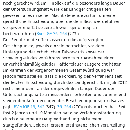
noch gerecht wird. Im Hinblick auf die besonders lange Dauer
der Untersuchungshaft wäre das Landgericht gehalten
gewesen, alles in seiner Macht stehende zu tun, um eine
gerichtliche Entscheidung über die dem Beschwerdeführer
vorgeworfene Tat so zeitnah wie irgend möglich
herbeizuführen (
BVerfGE 36, 264
(273)).
Der Senat konnte offen lassen, ob die aufgezeigten
Gesichtspunkte, jeweils einzeln betrachtet, vor dem
Hintergrund des erheblichen Tatvorwurfs sowie der
Schwierigkeit des Verfahrens bereits zur Annahme einer
Unverhältnismäßigkeit der Haftfortdauer ausgereicht hätten.
Im Rahmen der vorgenommenen Gesamtwürdigung war
jedoch festzustellen, dass die Förderung des Verfahrens seit
der letzten Entscheidung durch das Landgericht B. im Juli 2012
nicht mehr den - an der ungewöhnlich langen Dauer der
Untersuchungshaft zu messenden - erhöhten und zunehmend
steigenden Anforderungen des Beschleunigungsgrundsatzes
(vgl.:
BVerfGE 19, 342
(347);
36, 264
(270)) entsprochen hat. Seit
fast 2 Jahren und 10 Monaten hat eine Verfahrensförderung
durch eine erneute Hauptverhandlung nicht mehr
stattgefunden. Seit der (ersten) erstinstanzlichen Verurteilung