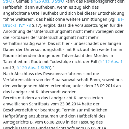
StPO
). Gemäß
§ 126 Abs. 3 StPO
kann das Revisionsgericht den
Haftbefehl dann aufheben, wenn es zugleich das
angefochtene Urteil aufhebt und sich bei dieser Entscheidung
"ohne weiteres", das heißt ohne weitere Ermittlungen (vgl.
BT-
Drucks. IV/178
S.17), ergibt, dass die Voraussetzungen für die
Anordnung der Untersuchungshaft nicht mehr vorliegen oder
die Fortdauer der Untersuchungshaft nicht mehr
verhältnismäßig wäre. Das ist hier - unbeschadet der langen
Dauer der Untersuchungshaft - mit Blick auf den weiterhin im
Raum stehenden dringenden Tatverdacht des Mordes in
Tateinheit mit Raub mit Todesfolge nicht der Fall (
§ 112 Abs. 1
und 3,
§ 120 Abs. 1 StPO
)."
Nach Abschluss des Revisionsverfahrens sind die
Verfahrensakten von der Staatsanwaltschaft Bonn, soweit aus
den vorliegenden Akten erkennbar, unter dem 23.09.2014 an
das Landgericht K. übersandt worden.
Bereits mit dem an das Landgericht K. adressierten
anwaltlichen Schriftsatz vom 23.06.2014 hatte der
Beschwerdeführer beantragt, Termin zur mündlichen
Haftprüfung anzuberaumen und den Haftbefehl des
Amtsgerichts B. vom 06.08.2009 in der Fassung des
Beschlusses des Bundesgerichtshofs vom 05.06.2014