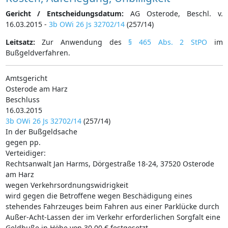
Gericht / Entscheidungsdatum:
AG Osterode, Beschl. v.
16.03.2015 -
3b OWi 26 Js 32702/14
(257/14)
Leitsatz:
Zur Anwendung des
§ 465 Abs. 2 StPO
im
Bußgeldverfahren.
Amtsgericht
Osterode am Harz
Beschluss
16.03.2015
3b OWi 26 Js 32702/14
(257/14)
In der Bußgeldsache
gegen pp.
Verteidiger:
Rechtsanwalt Jan Harms, Dörgestraße 18-24, 37520 Osterode
am Harz
wegen Verkehrsordnungswidrigkeit
wird gegen die Betroffene wegen Beschädigung eines
stehendes Fahrzeuges beim Fahren aus einer Parklücke durch
Außer-Acht-Lassen der im Verkehr erforderlichen Sorgfalt eine
Geldbuße in Höhe von 30,00 € festgesetzt.