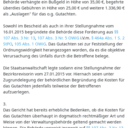
Behörde verhängte ein Bußgeld in Höhe von 35,00 €, begehrte
überdies Gebühren in Höhe von 25,00 € und weitere 1.336,90 €
als „Auslagen" für das o.g. Gutachten.
Sowohl im Bescheid als auch in ihrer Stellungnahme vom
16.01.2015 begründete die Behörde diese Forderung aus
§§
107 Abs. 3 Nr. 13
,
107 Abs. 3 Nr. 5 OWiG
i.V.m.
§ 464a Abs. 1 S. 2
StPO
,
105 Abs. 1 OWiG
. Das Gutachten sei zur Feststellung der
Ordnungswidrigkeit herangezogen worden, da es die objektive
Verursachung des Unfalls durch die Betroffene belege.
Die Staatsanwaltschaft legte sodann eine Stellungnahme der
Bezirksrevisorin vom 27.01.2015 vor. Hiernach seien unter
Zugrundelegung der behördlichen Begründung die Kosten für
das Gutachten jedenfalls teilweise der Betroffenen
aufzuerlegen.
3.
Das Gericht hat bereits erhebliche Bedenken, ob die Kosten für
das Gutachten überhaupt in dogmatisch rechtmäßiger Art und
Weise von der Verwaltungsbehörde geltend gemacht werden
können. Die Behörde verweist insoweit auf
§§ 107 Abs. 3 Nr. 13
,