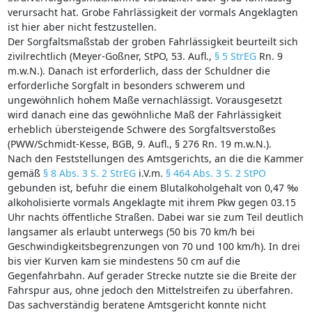
verursacht hat. Grobe Fahrlässigkeit der vormals Angeklagten
ist hier aber nicht festzustellen.
Der Sorgfaltsmaßstab der groben Fahrlässigkeit beurteilt sich
zivilrechtlich (Meyer-Goßner, StPO, 53. Aufl.,
§ 5 StrEG
Rn. 9
m.w.N.). Danach ist erforderlich, dass der Schuldner die
erforderliche Sorgfalt in besonders schwerem und
ungewöhnlich hohem Maße vernachlässigt. Vorausgesetzt
wird danach eine das gewöhnliche Maß der Fahrlässigkeit
erheblich übersteigende Schwere des Sorgfaltsverstoßes
(PWW/Schmidt-Kesse, BGB, 9. Aufl., § 276 Rn. 19 m.w.N.).
Nach den Feststellungen des Amtsgerichts, an die die Kammer
gemäß
§ 8 Abs. 3 S. 2 StrEG
i.V.m.
§ 464 Abs. 3 S. 2 StPO
gebunden ist, befuhr die einem Blutalkoholgehalt von 0,47 ‰
alkoholisierte vormals Angeklagte mit ihrem Pkw gegen 03.15
Uhr nachts öffentliche Straßen. Dabei war sie zum Teil deutlich
langsamer als erlaubt unterwegs (50 bis 70 km/h bei
Geschwindigkeitsbegrenzungen von 70 und 100 km/h). In drei
bis vier Kurven kam sie mindestens 50 cm auf die
Gegenfahrbahn. Auf gerader Strecke nutzte sie die Breite der
Fahrspur aus, ohne jedoch den Mittelstreifen zu überfahren.
Das sachverständig beratene Amtsgericht konnte nicht