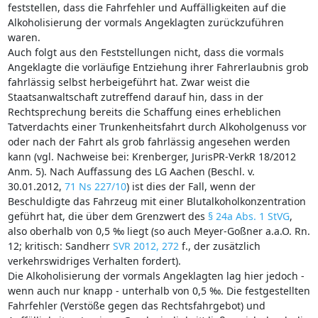
feststellen, dass die Fahrfehler und Auffälligkeiten auf die
Alkoholisierung der vormals Angeklagten zurückzuführen
waren.
Auch folgt aus den Feststellungen nicht, dass die vormals
Angeklagte die vorläufige Entziehung ihrer Fahrerlaubnis grob
fahrlässig selbst herbeigeführt hat. Zwar weist die
Staatsanwaltschaft zutreffend darauf hin, dass in der
Rechtsprechung bereits die Schaffung eines erheblichen
Tatverdachts einer Trunkenheitsfahrt durch Alkoholgenuss vor
oder nach der Fahrt als grob fahrlässig angesehen werden
kann (vgl. Nachweise bei: Krenberger, JurisPR-VerkR 18/2012
Anm. 5). Nach Auffassung des LG Aachen (Beschl. v.
30.01.2012,
71 Ns 227/10
) ist dies der Fall, wenn der
Beschuldigte das Fahrzeug mit einer Blutalkoholkonzentration
geführt hat, die über dem Grenzwert des
§ 24a Abs. 1 StVG
,
also oberhalb von 0,5 ‰ liegt (so auch Meyer-Goßner a.a.O. Rn.
12; kritisch: Sandherr
SVR 2012, 272
f., der zusätzlich
verkehrswidriges Verhalten fordert).
Die Alkoholisierung der vormals Angeklagten lag hier jedoch -
wenn auch nur knapp - unterhalb von 0,5 ‰. Die festgestellten
Fahrfehler (Verstöße gegen das Rechtsfahrgebot) und