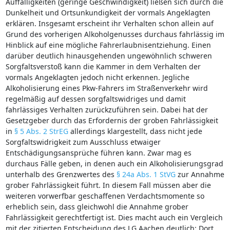
Auffälligkeiten (geringe Geschwindigkeit) ließen sich durch die
Dunkelheit und Ortsunkundigkeit der vormals Angeklagten
erklären. Insgesamt erscheint ihr Verhalten schon allein auf
Grund des vorherigen Alkoholgenusses durchaus fahrlässig im
Hinblick auf eine mögliche Fahrerlaubnisentziehung. Einen
darüber deutlich hinausgehenden ungewöhnlich schweren
Sorgfaltsverstoß kann die Kammer in dem Verhalten der
vormals Angeklagten jedoch nicht erkennen. Jegliche
Alkoholisierung eines Pkw-Fahrers im Straßenverkehr wird
regelmäßig auf dessen sorgfaltswidriges und damit
fahrlässiges Verhalten zurückzuführen sein. Dabei hat der
Gesetzgeber durch das Erfordernis der groben Fahrlässigkeit
in
§ 5 Abs. 2 StrEG
allerdings klargestellt, dass nicht jede
Sorgfaltswidrigkeit zum Ausschluss etwaiger
Entschädigungsansprüche führen kann. Zwar mag es
durchaus Fälle geben, in denen auch ein Alkoholisierungsgrad
unterhalb des Grenzwertes des
§ 24a Abs. 1 StVG
zur Annahme
grober Fahrlässigkeit führt. In diesem Fall müssen aber die
weiteren vorwerfbar geschaffenen Verdachtsmomente so
erheblich sein, dass gleichwohl die Annahme grober
Fahrlässigkeit gerechtfertigt ist. Dies macht auch ein Vergleich
mit der zitierten Entscheidung des LG Aachen deutlich: Dort