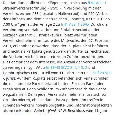
Die Handlungspflicht des Klägers ergab sich aus
§ 41 Abs. 1
Straßenverkehrsordnung – StVO – in Verbindung mit den
Verkehrszeichen 283 (absolutes Halteverbot) und 250 (Verbot
der Einfahrt) und dem Zusatzzeichen „Sonntag, 03.03.2013 ab
7.00 Uhr“ gemäß der Anlage 2 zu
§ 41 Abs. 1 StVO
. Durch die
Verbindung von Halteverbot und Einfahrtsverbot an der
einzigen Zufahrt (S…straße) zum P…platz war für jeden
Verkehrsteilnehmer im Laufe des Mittwochs, den 27. Februar
2013, erkennbar geworden, dass der P….platz nicht befahren
und nicht als Parkplatz genutzt werden durfte. Es reichte aus,
die Verkehrszeichen an der einzigen Zufahrt anzubringen.
Dies entspricht dem Interesse, die Anzahl der Verkehrszeichen
zu verringern (vgl. VV zu
§§ 39-43 StVO Ziff. 1 S. 2
und
Hamburgisches OVG, Urteil vom 11. Februar 2002 –
3 Bf 237/00
-, juris). Auf dem P…platz selbst befanden sich keine Schilder,
die das normale Parken erlaubt hätten. Für den Parkenden
ergab sich aus den Schildern im Zufahrtsbereich das Gebot
wegzufahren. Denn jeder Verkehrsteilnehmer muss sich vor
Ort informieren, ob es erlaubt ist zu parken. Ihn treffen im
ruhenden Verkehr höhere Sorgfalts- und Informationspflichten
als im fließenden Verkehr (OVG NRW, Beschluss vom 11. Juni