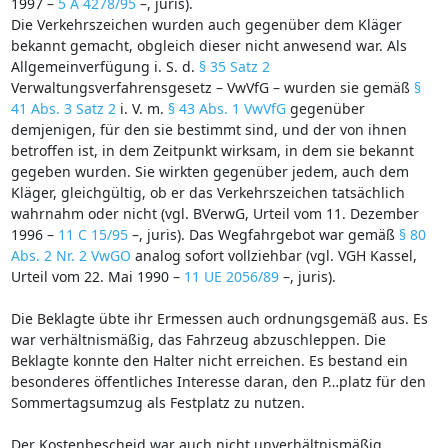
1997 –
5 A 4278/95
–, juris).
Die Verkehrszeichen wurden auch gegenüber dem Kläger
bekannt gemacht, obgleich dieser nicht anwesend war. Als
Allgemeinverfügung i. S. d.
§ 35 Satz 2
Verwaltungsverfahrensgesetz – VwVfG – wurden sie gemäß
§
41 Abs. 3 Satz 2
i. V. m.
§ 43 Abs. 1 VwVfG
gegenüber
demjenigen, für den sie bestimmt sind, und der von ihnen
betroffen ist, in dem Zeitpunkt wirksam, in dem sie bekannt
gegeben wurden. Sie wirkten gegenüber jedem, auch dem
Kläger, gleichgültig, ob er das Verkehrszeichen tatsächlich
wahrnahm oder nicht (vgl. BVerwG, Urteil vom 11. Dezember
1996 –
11 C 15/95
–, juris). Das Wegfahrgebot war gemäß
§ 80
Abs. 2 Nr. 2 VwGO
analog sofort vollziehbar (vgl. VGH Kassel,
Urteil vom 22. Mai 1990 –
11 UE 2056/89
–, juris).
Die Beklagte übte ihr Ermessen auch ordnungsgemäß aus. Es
war verhältnismäßig, das Fahrzeug abzuschleppen. Die
Beklagte konnte den Halter nicht erreichen. Es bestand ein
besonderes öffentliches Interesse daran, den P…platz für den
Sommertagsumzug als Festplatz zu nutzen.
Der Kostenbescheid war auch nicht unverhältnismäßig