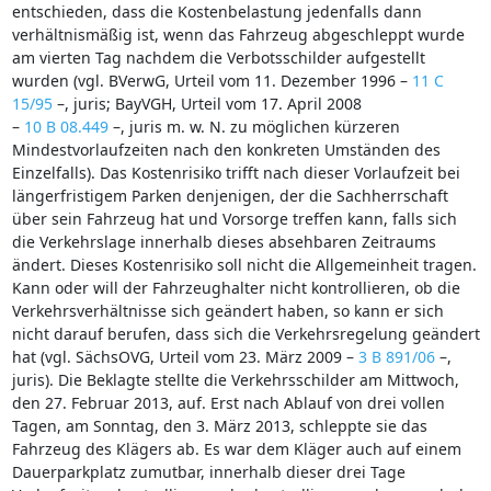
entschieden, dass die Kostenbelastung jedenfalls dann
verhältnismäßig ist, wenn das Fahrzeug abgeschleppt wurde
am vierten Tag nachdem die Verbotsschilder aufgestellt
wurden (vgl. BVerwG, Urteil vom 11. Dezember 1996 –
11 C
15/95
–, juris; BayVGH, Urteil vom 17. April 2008
–
10 B 08.449
–, juris m. w. N. zu möglichen kürzeren
Mindestvorlaufzeiten nach den konkreten Umständen des
Einzelfalls). Das Kostenrisiko trifft nach dieser Vorlaufzeit bei
längerfristigem Parken denjenigen, der die Sachherrschaft
über sein Fahrzeug hat und Vorsorge treffen kann, falls sich
die Verkehrslage innerhalb dieses absehbaren Zeitraums
ändert. Dieses Kostenrisiko soll nicht die Allgemeinheit tragen.
Kann oder will der Fahrzeughalter nicht kontrollieren, ob die
Verkehrsverhältnisse sich geändert haben, so kann er sich
nicht darauf berufen, dass sich die Verkehrsregelung geändert
hat (vgl. SächsOVG, Urteil vom 23. März 2009 –
3 B 891/06
–,
juris). Die Beklagte stellte die Verkehrsschilder am Mittwoch,
den 27. Februar 2013, auf. Erst nach Ablauf von drei vollen
Tagen, am Sonntag, den 3. März 2013, schleppte sie das
Fahrzeug des Klägers ab. Es war dem Kläger auch auf einem
Dauerparkplatz zumutbar, innerhalb dieser drei Tage