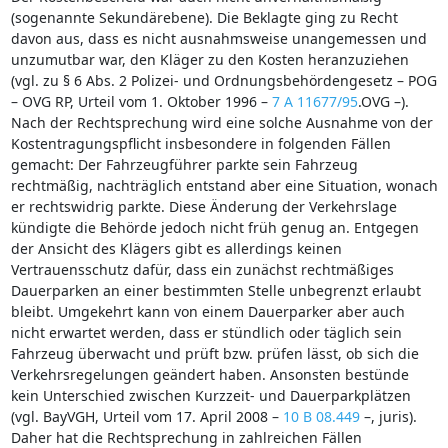
(sogenannte Sekundärebene). Die Beklagte ging zu Recht
davon aus, dass es nicht ausnahmsweise unangemessen und
unzumutbar war, den Kläger zu den Kosten heranzuziehen
(vgl. zu § 6 Abs. 2 Polizei- und Ordnungsbehördengesetz – POG
– OVG RP, Urteil vom 1. Oktober 1996 –
7 A 11677/95
.OVG –).
Nach der Rechtsprechung wird eine solche Ausnahme von der
Kostentragungspflicht insbesondere in folgenden Fällen
gemacht: Der Fahrzeugführer parkte sein Fahrzeug
rechtmäßig, nachträglich entstand aber eine Situation, wonach
er rechtswidrig parkte. Diese Änderung der Verkehrslage
kündigte die Behörde jedoch nicht früh genug an. Entgegen
der Ansicht des Klägers gibt es allerdings keinen
Vertrauensschutz dafür, dass ein zunächst rechtmäßiges
Dauerparken an einer bestimmten Stelle unbegrenzt erlaubt
bleibt. Umgekehrt kann von einem Dauerparker aber auch
nicht erwartet werden, dass er stündlich oder täglich sein
Fahrzeug überwacht und prüft bzw. prüfen lässt, ob sich die
Verkehrsregelungen geändert haben. Ansonsten bestünde
kein Unterschied zwischen Kurzzeit- und Dauerparkplätzen
(vgl. BayVGH, Urteil vom 17. April 2008 –
10 B 08.449
–, juris).
Daher hat die Rechtsprechung in zahlreichen Fällen