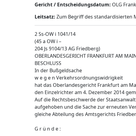
Gericht / Entscheidungsdatum:
OLG Frankf
Leitsatz:
Zum Begriff des standardisierten 
2 Ss-OW i 1041/14
(45 a OW i –
204 Js 9104/13 AG Friedberg)
OBERLANDESGERICHT FRANKFURT AM MAI
BESCHLUSS
In der Bußgeldsache
w e g e n Verkehrsordnungswidrigkeit
hat das Oberlandesgericht Frankfurt am M
den Einzelrichter am 4. Dezember 2014 ge
Auf die Rechtsbeschwerde der Staatsanwalt
aufgehoben und die Sache zur erneuten Ver
gleiche Abteilung des Amtsgerichts Friedbe
G r ü n d e :