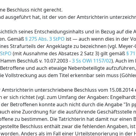
e Beschluss nicht gerecht.
nd ausgeführt hat, ist der von der Amtsrichterin unterzeic
sichtlich seines Entscheidungsinhalts und in Bezug auf die
chen. Gemäß
§ 275 Abs. 3 StPO
ist — auch wenn dies in der Vo
ines Strafurteils der Angeklagte zu bezeichnen (vgl. Meyer-
 StPO
(mit Ausnahme des Absatzes 2 Satz 3) gilt gemäß
§ 71
 Hamm Beschluß v. 10.07.2003 -
3 Ss OWi 1157/02
). Auch im
Betroffene und auch etwaige Nebenbeteiligte aufzuführen,
ie Vollstreckung aus dem Titel erkennbar sein muss (Göhler 
der Amtsrichterin unterschriebene Beschluss vom 15.08.2014 
r sich richtet (vgl. zum Umfang der Angaben: Engelhardt i
g der Betroffenen konnte auch nicht durch die Angabe "In p
uch eine Zuordnung für die ausführende Geschäftsstelle n
troffene zu bestimmen. Die Tatrichterin hat damit nur einen
ugestellte Beschluss enthält zwar die fehlenden Angaben, ist
worden. Anders als im Fall einer Urteilstenorierung in de