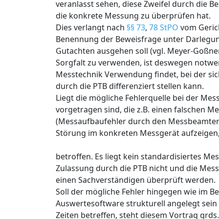
veranlasst sehen, diese Zweifel durch die 
die konkrete Messung zu überprüfen hat.
Dies verlangt nach
§§ 73
,
78 StPO
vom Gerich
Benennung der Beweisfrage unter Darlegun
Gutachten ausgehen soll (vgl. Meyer-Goßner 
Sorgfalt zu verwenden, ist deswegen notw
Messtechnik Verwendung findet, bei der sich
durch die PTB differenziert stellen kann.
Liegt die mögliche Fehlerquelle bei der M
vorgetragen sind, die z.B. einen falschen 
(Messaufbaufehler durch den Messbeamten),
Störung im konkreten Messgerät aufzeigen, i
betroffen. Es liegt kein standardisiertes Me
Zulassung durch die PTB nicht und die Messu
einen Sachverständigen überprüft werden.
Soll der mögliche Fehler hingegen wie im B
Auswertesoftware strukturell angelegt sei
Zeiten betreffen, steht diesem Vortrag grds