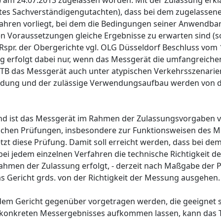
) am 24.07.2013 zugelassen worden. Mit der Zulassung erklä
tes Sachverständigengutachten), dass bei dem zugelassene
fahren vorliegt, bei dem die Bedingungen seiner Anwendbar
hen Voraussetzungen gleiche Ergebnisse zu erwarten sind (s
 Rspr. der Obergerichte vgl. OLG Düsseldorf Beschluss vom 
ng erfolgt dabei nur, wenn das Messgerät die umfangreiche
 PTB das Messgerät auch unter atypischen Verkehrsszenarie
endung und der zulässige Verwendungsaufbau werden von d
 und ist das Messgerät im Rahmen der Zulassungsvorgaben
nischen Prüfungen, insbesondere zur Funktionsweisen des M
tzt diese Prüfung. Damit soll erreicht werden, dass bei d
bei jedem einzelnen Verfahren die technische Richtigkeit d
ahmen der Zulassung erfolgt, - derzeit nach Maßgabe der
s Gericht grds. von der Richtigkeit der Messung ausgehen.
dem Gericht gegenüber vorgetragen werden, die geeignet si
 konkreten Messergebnisses aufkommen lassen, kann das T