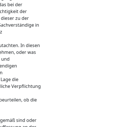
as bei der
chtigkeit der
dieser zu der
Sachverständige in
tz
tachten. In diesen
nehmen, oder was
- und
wendigen
en
 Lage die
iche Verpflichtung
eurteilen, ob die
gsgemäß sind oder