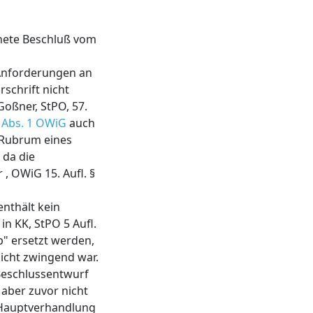
hnete Beschluß vom
 Anforderungen an
rschrift nicht
Goßner, StPO, 57.
 Abs. 1 OWiG
auch
 Rubrum eines
 da die
, OWiG 15. Aufl. §
enthält kein
n KK, StPO 5 Aufl.
p" ersetzt werden,
icht zwingend war.
 Beschlussentwurf
 aber zuvor nicht
r Hauptverhandlung