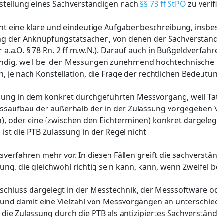
Bestellung eines Sachverständigen nach
§§ 73 ff StPO
zu verif
t eine klare und eindeutige Aufgabenbeschreibung, insbes
g der Anknüpfungstatsachen, von denen der Sachverständ
a.a.O. § 78 Rn. 2 ff m.w.N.). Darauf auch in Bußgeldverfah
endig, weil bei den Messungen zunehmend hochtechnische
, je nach Konstellation, die Frage der rechtlichen Bedeutu
essung in dem konkret durchgeführten Messvorgang, weil T
Messaufbau der außerhalb der in der Zulassung vorgegeben V
 oder eine (zwischen den Eichterminen) konkret dargeleg
st die PTB Zulassung in der Regel nicht
ssverfahren mehr vor. In diesen Fällen greift die sachverst
ng, die gleichwohl richtig sein kann, kann, wenn Zweifel 
eschluss dargelegt in der Messtechnik, der Messsoftware o
n und damit eine Vielzahl von Messvorgängen an unterschie
. die Zulassung durch die PTB als antizipiertes Sachverstä