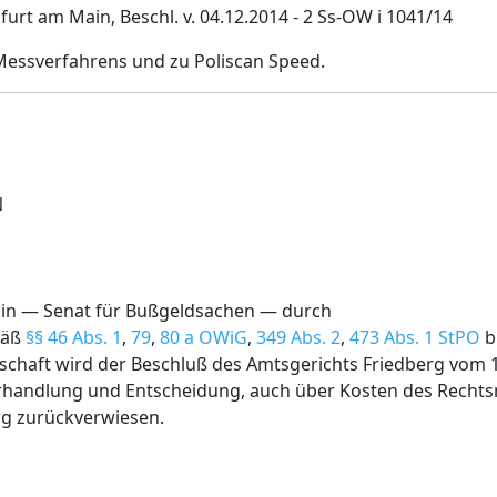
urt am Main, Beschl. v. 04.12.2014 - 2 Ss-OW i 1041/14
Messverfahrens und zu Poliscan Speed.
N
ain — Senat für Bußgeldsachen — durch
mäß
§§ 46 Abs. 1
,
79
,
80 a OWiG
,
349 Abs. 2
,
473 Abs. 1 StPO
b 
schaft wird der Beschluß des Amtsgerichts Friedberg vom 
handlung und Entscheidung, auch über Kosten des Rechtsmi
rg zurückverwiesen.