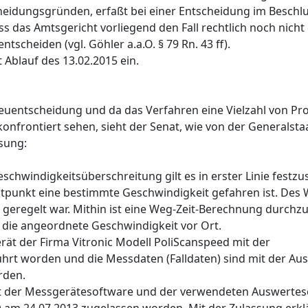
cheidungsgründen, erfaßt bei einer Entscheidung im Beschl
ss das Amtsgericht vorliegend den Fall rechtlich noch nicht
scheiden (vgl. Göhler a.a.O. § 79 Rn. 43 ff).
t Ablauf des 13.02.2015 ein.
euentscheidung und da das Verfahren eine Vielzahl von Pr
e konfrontiert sehen, sieht der Senat, wie von der Generalst
sung:
hwindigkeitsüberschreitung gilt es in erster Linie festzus
punkt eine bestimmte Geschwindigkeit gefahren ist. Des W
geregelt war. Mithin ist eine Weg-Zeit-Berechnung durch
 die angeordnete Geschwindigkeit vor Ort.
ät der Firma Vitronic Modell PoliScanspeed mit der
hrt worden und die Messdaten (Falldaten) sind mit der Au
rden.
it der Messgerätesoftware und der verwendeten Auswertes