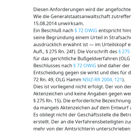
Diesen Anforderungen wird der angefochten
Wie die Generalstaatsanwaltschaft zutreffe
15.08.2014 unwirksam.
Ein Beschluß nach
§ 72 OWiG
entspricht hin
seine Begründung einem Urteil in Strafsa
ausdrücklich erwähnt ist — im Urteilskopf e
Aufl., § 275 Rn. 24f). Die Vorschrift des
§ 275
für das gerichtliche Bußgeldverfahren (OLG
Beschlusses nach
§ 72 OWiG
sind daher der 
Entscheidung gegen sie wirkt und dies für d
72 Rn. 49, OLG Hamm
NStZ-RR 2004, 121
).
Dies ist vorliegend nicht erfolgt. Der von 
Aktenzeichen und keine Angaben gegen wen e
§ 275 Rn. 15). Die erforderliche Bezeichnun
da mangels Aktenzeichen auf dem Entwurf a
Es obliegt nicht der Geschäftsstelle die Be
erstellt. Der an die Verfahrensbeteiligten z
mehr von der Amtsrichterin unterschrieben 