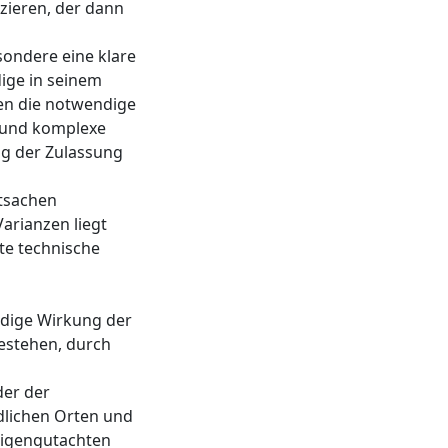
izieren, der dann
ondere eine klare
ige in seinem
ren die notwendige
 und komplexe
ng der Zulassung
atsachen
arianzen liegt
te technische
ändige Wirkung der
bestehen, durch
der der
dlichen Orten und
ndigengutachten