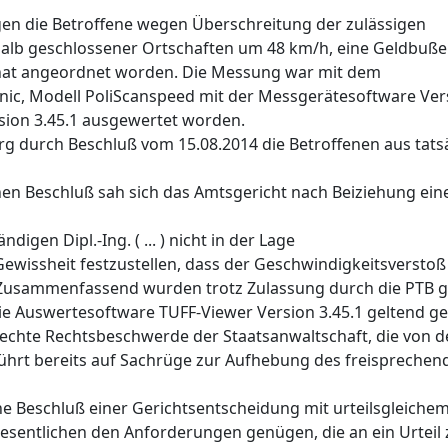
gen die Betroffene wegen Überschreitung der zulässigen
lb geschlossener Ortschaften um 48 km/h, eine Geldbuße 
onat angeordnet worden. Die Messung war mit dem
nic, Modell PoliScanspeed mit der Messgerätesoftware Vers
sion 3.45.1 ausgewertet worden.
rg durch Beschluß vom 15.08.2014 die Betroffenen aus tat
en Beschluß sah sich das Amtsgericht nach Beiziehung ein
gen Dipl.-Ing. ( ... ) nicht in der Lage
ewissheit festzustellen, dass der Geschwindigkeitsverstoß
usammenfassend wurden trotz Zulassung durch die PTB gr
die Auswertesoftware TUFF-Viewer Version 3.45.1 geltend g
rechte Rechtsbeschwerde der Staatsanwaltschaft, die von d
führt bereits auf Sachrüge zur Aufhebung des freisprechen
 Beschluß einer Gerichtsentscheidung mit urteilsgleichem 
ntlichen den Anforderungen genügen, die an ein Urteil zu