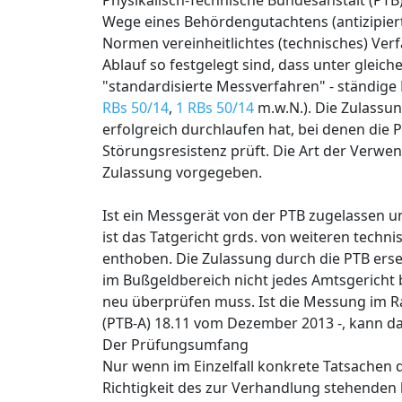
Physikalisch-Technische Bundesanstalt (PTB
Wege eines Behördengutachtens (antizipier
Normen vereinheitlichtes (technisches) Ver
Ablauf so festgelegt sind, dass unter gleic
"standardisierte Messverfahren" - ständige
RBs 50/14
,
1 RBs 50/14
m.w.N.). Die Zulassu
erfolgreich durchlaufen hat, bei denen die
Störungsresistenz prüft. Die Art der Verw
Zulassung vorgegeben.
Ist ein Messgerät von der PTB zugelassen
ist das Tatgericht grds. von weiteren tech
enthoben. Die Zulassung durch die PTB erse
im Bußgeldbereich nicht jedes Amtsgericht 
neu überprüfen muss. Ist die Messung im R
(PTB-A) 18.11 vom Dezember 2013 -, kann da
Der Prüfungsumfang
Nur wenn im Einzelfall konkrete Tatsachen 
Richtigkeit des zur Verhandlung stehenden