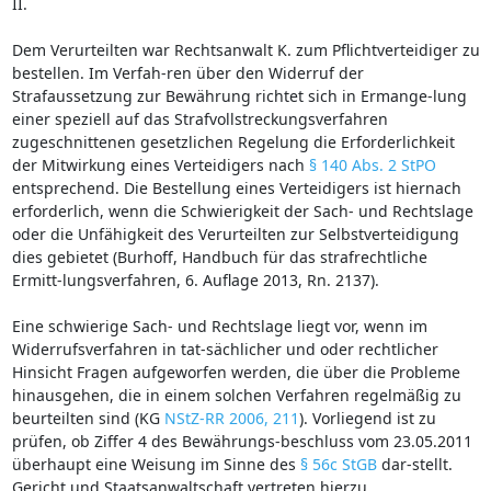
II.
Dem Verurteilten war Rechtsanwalt K. zum Pflichtverteidiger zu
bestellen. Im Verfah-ren über den Widerruf der
Strafaussetzung zur Bewährung richtet sich in Ermange-lung
einer speziell auf das Strafvollstreckungsverfahren
zugeschnittenen gesetzlichen Regelung die Erforderlichkeit
der Mitwirkung eines Verteidigers nach
§ 140 Abs. 2 StPO
entsprechend. Die Bestellung eines Verteidigers ist hiernach
erforderlich, wenn die Schwierigkeit der Sach- und Rechtslage
oder die Unfähigkeit des Verurteilten zur Selbstverteidigung
dies gebietet (Burhoff, Handbuch für das strafrechtliche
Ermitt-lungsverfahren, 6. Auflage 2013, Rn. 2137).
Eine schwierige Sach- und Rechtslage liegt vor, wenn im
Widerrufsverfahren in tat-sächlicher und oder rechtlicher
Hinsicht Fragen aufgeworfen werden, die über die Probleme
hinausgehen, die in einem solchen Verfahren regelmäßig zu
beurteilten sind (KG
NStZ-RR 2006, 211
). Vorliegend ist zu
prüfen, ob Ziffer 4 des Bewährungs-beschluss vom 23.05.2011
überhaupt eine Weisung im Sinne des
§ 56c StGB
dar-stellt.
Gericht und Staatsanwaltschaft vertreten hierzu