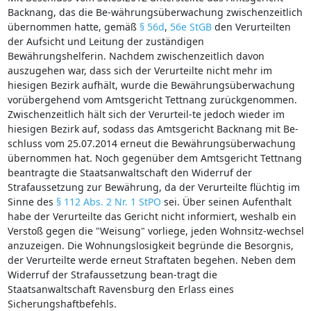
Backnang, das die Be-währungsüberwachung zwischenzeitlich
übernommen hatte, gemäß
§ 56d
,
56e StGB
den Verurteilten
der Aufsicht und Leitung der zuständigen
Bewährungshelferin. Nachdem zwischenzeitlich davon
auszugehen war, dass sich der Verurteilte nicht mehr im
hiesigen Bezirk aufhält, wurde die Bewährungsüberwachung
vorübergehend vom Amtsgericht Tettnang zurückgenommen.
Zwischenzeitlich hält sich der Verurteil-te jedoch wieder im
hiesigen Bezirk auf, sodass das Amtsgericht Backnang mit Be-
schluss vom 25.07.2014 erneut die Bewährungsüberwachung
übernommen hat. Noch gegenüber dem Amtsgericht Tettnang
beantragte die Staatsanwaltschaft den Widerruf der
Strafaussetzung zur Bewährung, da der Verurteilte flüchtig im
Sinne des
§ 112 Abs. 2 Nr. 1 StPO
sei. Über seinen Aufenthalt
habe der Verurteilte das Gericht nicht informiert, weshalb ein
Verstoß gegen die "Weisung" vorliege, jeden Wohnsitz-wechsel
anzuzeigen. Die Wohnungslosigkeit begründe die Besorgnis,
der Verurteilte werde erneut Straftaten begehen. Neben dem
Widerruf der Strafaussetzung bean-tragt die
Staatsanwaltschaft Ravensburg den Erlass eines
Sicherungshaftbefehls.