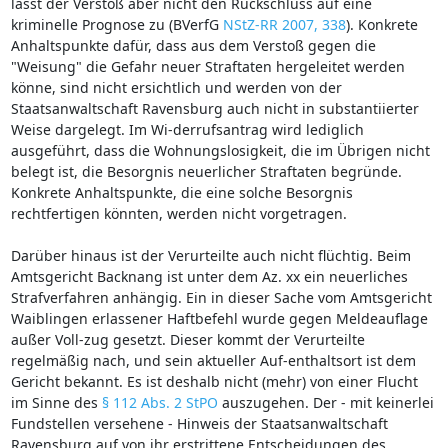
lässt der Verstoß aber nicht den Rückschluss auf eine
kriminelle Prognose zu (BVerfG
NStZ-RR 2007, 338
). Konkrete
Anhaltspunkte dafür, dass aus dem Verstoß gegen die
"Weisung" die Gefahr neuer Straftaten hergeleitet werden
könne, sind nicht ersichtlich und werden von der
Staatsanwaltschaft Ravensburg auch nicht in substantiierter
Weise dargelegt. Im Wi-derrufsantrag wird lediglich
ausgeführt, dass die Wohnungslosigkeit, die im Übrigen nicht
belegt ist, die Besorgnis neuerlicher Straftaten begründe.
Konkrete Anhaltspunkte, die eine solche Besorgnis
rechtfertigen könnten, werden nicht vorgetragen.
Darüber hinaus ist der Verurteilte auch nicht flüchtig. Beim
Amtsgericht Backnang ist unter dem Az. xx ein neuerliches
Strafverfahren anhängig. Ein in dieser Sache vom Amtsgericht
Waiblingen erlassener Haftbefehl wurde gegen Meldeauflage
außer Voll-zug gesetzt. Dieser kommt der Verurteilte
regelmäßig nach, und sein aktueller Auf-enthaltsort ist dem
Gericht bekannt. Es ist deshalb nicht (mehr) von einer Flucht
im Sinne des
§ 112 Abs. 2 StPO
auszugehen. Der - mit keinerlei
Fundstellen versehene - Hinweis der Staatsanwaltschaft
Ravensburg auf von ihr erstrittene Entscheidungen des