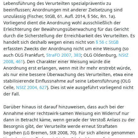
Lebensführung des Verurteilten spezialpräventiv zu
beeinflussen; Anordnungen mit anderer Zielsetzung sind
unzulässig (Fischer, StGB, 61. Aufl. 2014, § 56c, Rn. 1a).
Vorliegend dient die Anordnung wohl ausschließlich der
Erleichterung der Bewährungsüberwachung für das Gericht
durch die Sicherstellung der Erreichbarkeit des Verurteilten. Es
handelt sich deshalb wegen eines nicht von
§ 56 c StGB
erfassten Zwecks der Anordnung nicht um eine Weisung (so
auch OLG Frankfurt,
StraFO 2007, 383
; OLG Oldenburg,
NStZ
2008, 461
). Den Charakter einer Weisung würde die
Anordnung erst erlangen, wenn mit ihr mehr erstrebt würde,
als nur eine bessere Überwachung des Verurteilten, etwa eine
stabilisierende Einflussnahme auf seine Lebensführung (OLG
Celle,
NStZ 2004, 627
). Dies ist wie ausgeführt vorliegend nicht
der Fall.
Darüber hinaus ist darauf hinzuweisen, dass auch bei der
Annahme einer rechtswirk-samen Weisung ein Widerruf nur
dann in Betracht käme, wenn gerade der Verstoß Anlass zu der
Besorgnis gibt, der Verurteilte werde erneut Straftaten
begehen (LG Bremen, StR 2008, 70). Für sich alleine genommen