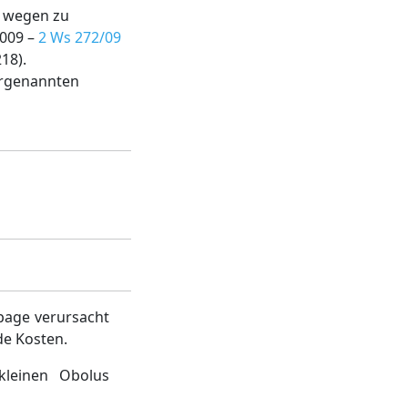
s wegen zu
2009 –
2 Ws 272/09
18).
vorgenannten
page verursacht
de Kosten.
kleinen Obolus