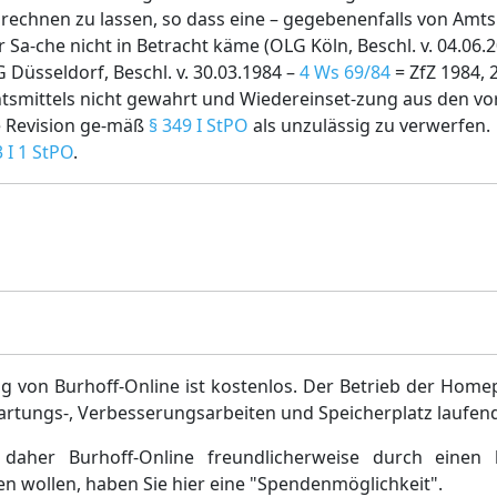
zurechnen zu lassen, so dass eine – gegebenenfalls von Amt
Sa-che nicht in Betracht käme (OLG Köln, Beschl. v. 04.06.
G Düsseldorf, Beschl. v. 30.03.1984 –
4 Ws 69/84
= ZfZ 1984, 2
chtsmittels nicht gewahrt und Wiedereinset-zung aus den 
e Revision ge-mäß
§ 349 I StPO
als unzulässig zu verwerfen.
3 I 1 StPO
.
g
g von Burhoff-Online ist kostenlos. Der Betrieb der Home
artungs-, Verbesserungsarbeiten und Speicherplatz laufen
daher Burhoff-Online freundlicherweise durch einen 
en wollen, haben Sie hier eine "Spendenmöglichkeit".