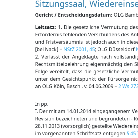
Sitzungssaal, Wiedereins
Gericht / Entscheidungsdatum:
OLG Bamber
Leitsatz:
1. Die gesetzliche Vermutung de
Erfordernis fehlenden Verschuldens des An
und Fristversäumnis ist jedoch auch in diese
[bei Nack] =
NStZ 2001, 45
; OLG Düsseldorf
2. Verlässt der Angeklagte nach vollständ
Rechtsmittelbelehrung eigenmächtig den Sit
Folge vereitelt, dass die gesetzliche Ver
unter dem Gesichtspunkt der Fürsorge nicht
an OLG Köln, Beschl. v. 04.06.2009 –
2 Ws 27
In pp.
I. Der mit am 14.01.2014 eingegangenem Ver
Revision bezeichneten und begründeten - R
28.11.2013 (vorsorglich) gestellte Wiedere
im vorgenannten Schriftsatz entgegen
§ 45 