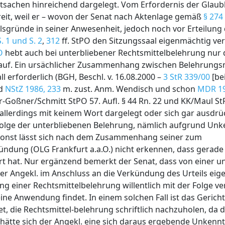
atsachen hinreichend dargelegt. Vom Erfordernis der Gla
reit, weil er – wovon der Senat nach Aktenlage gemäß
§ 274
ilsgründe in seiner Anwesenheit, jedoch noch vor Erteilun
. 1 und S. 2
,
312
ff. StPO den Sitzungssaal eigenmächtig ve
O
hebt auch bei unterbliebener Rechtsmittelbelehrung nur 
s auf. Ein ursächlicher Zusammenhang zwischen Belehrung
l erforderlich (BGH, Beschl. v. 16.08.2000 –
3 StR 339/00
[be
d
NStZ 1986, 233
m. zust. Anm. Wendisch und schon
MDR 19
r-Goßner/Schmitt StPO 57. Aufl. § 44 Rn. 22 und KK/Maul StPO
. allerdings mit keinem Wort dargelegt oder sich gar ausdrü
 Folge der unterbliebenen Belehrung, nämlich aufgrund Unk
 sonst lässt sich nach dem Zusammenhang seiner zum
ung (OLG Frankfurt a.a.O.) nicht erkennen, dass gerade 
rt hat. Nur ergänzend bemerkt der Senat, dass von einer u
er Angekl. im Anschluss an die Verkündung des Urteils ei
ung einer Rechtsmittelbelehrung willentlich mit der Folge ver
ine Anwendung findet. In einem solchen Fall ist das Gerich
t, die Rechtsmittel-belehrung schriftlich nachzuholen, da d
 hätte sich der Angekl. eine sich daraus ergebende Unkennt