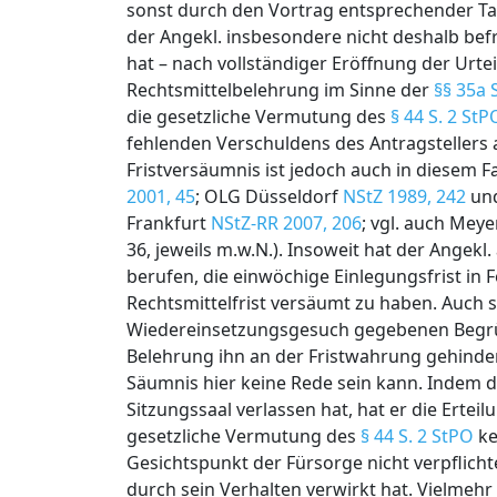
sonst durch den Vortrag entsprechender T
der Angekl. insbesondere nicht deshalb bef
hat – nach vollständiger Eröffnung der Urte
Rechtsmittelbelehrung im Sinne der
§§ 35a S
die gesetzliche Vermutung des
§ 44 S. 2 StP
fehlenden Verschuldens des Antragsteller
Fristversäumnis ist jedoch auch in diesem Fal
2001, 45
; OLG Düsseldorf
NStZ 1989, 242
un
Frankfurt
NStZ-RR 2007, 206
; vgl. auch Meye
36, jeweils m.w.N.). Insoweit hat der Angekl
berufen, die einwöchige Einlegungsfrist in
Rechtsmittelfrist versäumt zu haben. Auch
Wiedereinsetzungsgesuch gegebenen Begründ
Belehrung ihn an der Fristwahrung gehinde
Säumnis hier keine Rede sein kann. Indem d
Sitzungssaal verlassen hat, hat er die Erteil
gesetzliche Vermutung des
§ 44 S. 2 StPO
ke
Gesichtspunkt der Fürsorge nicht verpflichte
durch sein Verhalten verwirkt hat. Vielmehr