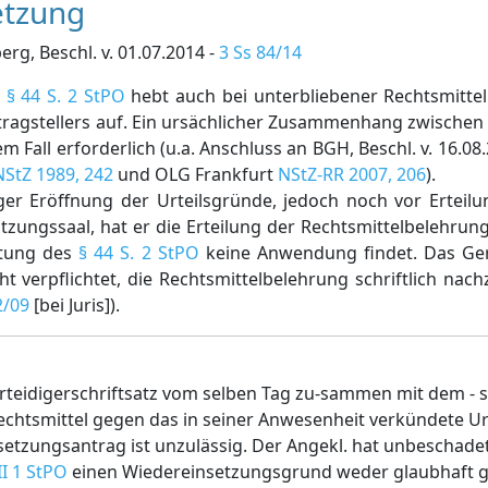
etzung
g, Beschl. v. 01.07.2014 -
3 Ss 84/14
s
§ 44 S. 2 StPO
hebt auch bei unterbliebener Rechtsmitte
tragstellers auf. Ein ursächlicher Zusammenhang zwische
m Fall erforderlich (u.a. Anschluss an BGH, Beschl. v. 16.08
NStZ 1989, 242
und OLG Frankfurt
NStZ-RR 2007, 206
).
iger Eröffnung der Urteilsgründe, jedoch noch vor Erteil
zungssaal, hat er die Erteilung der Rechtsmittelbelehrung 
mutung des
§ 44 S. 2 StPO
keine Anwendung findet. Das Ger
 verpflichtet, die Rechtsmittelbelehrung schriftlich nac
2/09
[bei Juris]).
teidigerschriftsatz vom selben Tag zu-sammen mit dem - sp
echtsmittel gegen das in seiner Anwesenheit verkündete Ur
insetzungsantrag ist unzulässig. Der Angekl. hat unbeschad
II 1 StPO
einen Wiedereinsetzungsgrund weder glaubhaft 