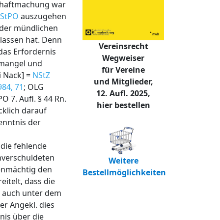
ubhaftmachung war
 StPO
auszugehen
g der mündlichen
rlassen hat. Denn
Vereinsrecht
das Erfordernis
Wegweiser
smangel und
für Vereine
i Nack] =
NStZ
und Mitglieder,
84, 71
; OLG
12. Aufl. 2025,
 7. Aufl. § 44 Rn.
hier bestellen
cklich darauf
enntnis der
die fehlende
nverschuldeten
Weitere
genmächtig den
Bestellmöglichkeiten
eitelt, dass die
t auch unter dem
er Angekl. dies
nis über die