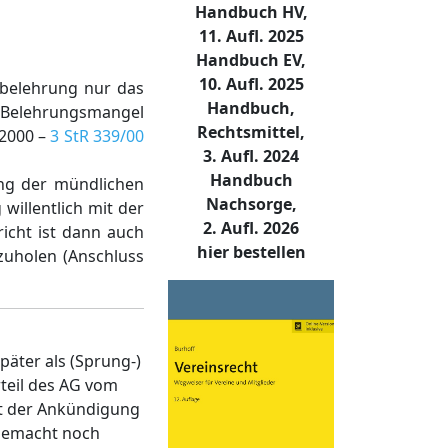
Handbuch HV,
11. Aufl. 2025
Handbuch EV,
10. Aufl. 2025
lbelehrung nur das
Handbuch,
n Belehrungsmangel
Rechtsmittel,
.2000 –
3 StR 339/00
3. Aufl. 2024
Handbuch
ung der mündlichen
Nachsorge,
willentlich mit der
2. Aufl. 2026
icht ist dann auch
hier bestellen
hzuholen (Anschluss
äter als (Sprung-)
teil des AG vom
et der Ankündigung
gemacht noch