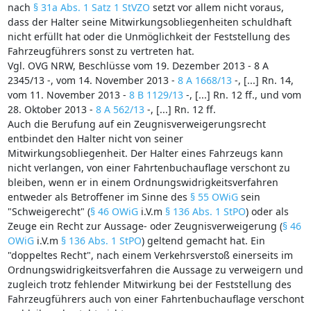
nach
§ 31a Abs. 1 Satz 1 StVZO
setzt vor allem nicht voraus,
dass der Halter seine Mitwirkungsobliegenheiten schuldhaft
nicht erfüllt hat oder die Unmöglichkeit der Feststellung des
Fahrzeugführers sonst zu vertreten hat.
Vgl. OVG NRW, Beschlüsse vom 19. Dezember 2013 - 8 A
2345/13 -, vom 14. November 2013 -
8 A 1668/13
-, [...] Rn. 14,
vom 11. November 2013 -
8 B 1129/13
-, [...] Rn. 12 ff., und vom
28. Oktober 2013 -
8 A 562/13
-, [...] Rn. 12 ff.
Auch die Berufung auf ein Zeugnisverweigerungsrecht
entbindet den Halter nicht von seiner
Mitwirkungsobliegenheit. Der Halter eines Fahrzeugs kann
nicht verlangen, von einer Fahrtenbuchauflage verschont zu
bleiben, wenn er in einem Ordnungswidrigkeitsverfahren
entweder als Betroffener im Sinne des
§ 55 OWiG
sein
"Schweigerecht" (
§ 46 OWiG
i.V.m
§ 136 Abs. 1 StPO
) oder als
Zeuge ein Recht zur Aussage- oder Zeugnisverweigerung (
§ 46
OWiG
i.V.m
§ 136 Abs. 1 StPO
) geltend gemacht hat. Ein
"doppeltes Recht", nach einem Verkehrsverstoß einerseits im
Ordnungswidrigkeitsverfahren die Aussage zu verweigern und
zugleich trotz fehlender Mitwirkung bei der Feststellung des
Fahrzeugführers auch von einer Fahrtenbuchauflage verschont