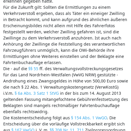
erkennen gegeben hätte.
Für die Zukunft gilt: Sollten die Ermittlungen zu einem
Verkehrsverstoß ergeben, dass als Täter ein eineiiger Zwilling
in Betracht kommt, und kann aufgrund des ähnlichen äußeren
Erscheinungsbildes nicht allein mit Hilfe des Fahrerfotos
festgestellt werden, welcher Zwilling gefahren ist, sind die
Zwillinge zu dem Verkehrsverstoß anzuhören. Ist auch nach
Anhörung der Zwillinge die Feststellung des verantwortlichen
Fahrzeugführers unmöglich, kann die OWi-Behörde ihre
Ermittlungen ohne Weiteres einstellen und der Beklagte eine
Fahrtenbuchauflage erlassen.
Die - auf die
§§ 55
ff. des Verwaltungsvollstreckungsgesetzes
für das Land Nordrhein-Westfalen (VwVG NRW) gestützte -
Androhung eines Zwangsgeldes in Höhe von 500,00 Euro sowie
die nach § 22 Abs. 1 Verwaltungskostengesetz (VerwKostG)
i.V.m.
§ 6a Abs. 3 Satz 1 StVG
in der bis zum 14. August 2013
geltenden Fassung mitangefochtene Gebührenfestsetzung des
Beklagten sind mangels rechtmäßiger Fahrtenbuchauflage
ebenfalls rechtswidrig.
Die Kostenentscheidung folgt aus
§ 154 Abs. 1 VwGO
. Die
Entscheidung über die vorläufige Vollstreckbarkeit ergibt sich
aus
§ 167 VwGO
i. V. m.
§§ 708 Nr. 11
,
711
Zivilprozessordnung