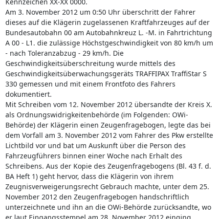
Kennzeichen XX-XX 0000.
Am 3. November 2012 um 0:50 Uhr überschritt der Fahrer
dieses auf die Klägerin zugelassenen Kraftfahrzeuges auf der
Bundesautobahn 00 am Autobahnkreuz L. -M. in Fahrtrichtung
A 00 - L1. die zulässige Höchstgeschwindigkeit von 80 km/h um
- nach Toleranzabzug - 29 km/h. Die
Geschwindigkeitsüberschreitung wurde mittels des
Geschwindigkeitsüberwachungsgeräts TRAFFIPAX TraffiStar S
330 gemessen und mit einem Frontfoto des Fahrers
dokumentiert.
Mit Schreiben vom 12. November 2012 übersandte der Kreis X.
als Ordnungswidrigkeitenbehörde (im Folgenden: OWi-
Behörde) der Klägerin einen Zeugenfragebogen, legte das bei
dem Vorfall am 3. November 2012 vom Fahrer des Pkw erstellte
Lichtbild vor und bat um Auskunft über die Person des
Fahrzeugführers binnen einer Woche nach Erhalt des
Schreibens. Aus der Kopie des Zeugenfragebogens (Bl. 43 f. d.
BA Heft 1) geht hervor, dass die Klägerin von ihrem
Zeugnisverweigerungsrecht Gebrauch machte, unter dem 25.
November 2012 den Zeugenfragebogen handschriftlich
unterzeichnete und ihn an die OWi-Behörde zurücksandte, wo
er laut Eingangsstempel am 28. November 2012 einging.