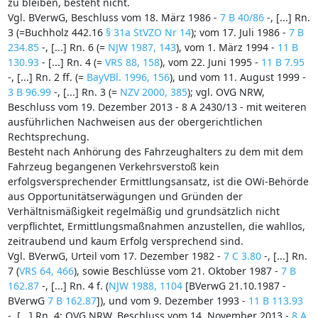
zu bleiben, besteht nicht.
Vgl. BVerwG, Beschluss vom 18. März 1986 -
7 B 40/86
-, [...] Rn.
3 (=Buchholz 442.16
§ 31a StVZO Nr 14
); vom 17. Juli 1986 -
7 B
234.85
-, [...] Rn. 6 (=
NJW 1987, 143
), vom 1. März 1994 -
11 B
130.93
- [...] Rn. 4 (=
VRS 88, 158
), vom 22. Juni 1995 -
11 B 7.95
-, [...] Rn. 2 ff. (=
BayVBl. 1996, 156
), und vom 11. August 1999 -
3 B 96.99
-, [...] Rn. 3 (=
NZV 2000, 385
); vgl. OVG NRW,
Beschluss vom 19. Dezember 2013 - 8 A 2430/13 - mit weiteren
ausführlichen Nachweisen aus der obergerichtlichen
Rechtsprechung.
Besteht nach Anhörung des Fahrzeughalters zu dem mit dem
Fahrzeug begangenen Verkehrsverstoß kein
erfolgsversprechender Ermittlungsansatz, ist die OWi-Behörde
aus Opportunitätserwägungen und Gründen der
Verhältnismäßigkeit regelmäßig und grundsätzlich nicht
verpflichtet, Ermittlungsmaßnahmen anzustellen, die wahllos,
zeitraubend und kaum Erfolg versprechend sind.
Vgl. BVerwG, Urteil vom 17. Dezember 1982 -
7 C 3.80
-, [...] Rn.
7 (
VRS 64, 466
), sowie Beschlüsse vom 21. Oktober 1987 -
7 B
162.87
-, [...] Rn. 4 f. (
NJW 1988, 1104
[BVerwG 21.10.1987 -
BVerwG
7 B 162.87
]), und vom 9. Dezember 1993 -
11 B 113.93
-, [...] Rn. 4; OVG NRW, Beschluss vom 14. November 2013 -
8 A