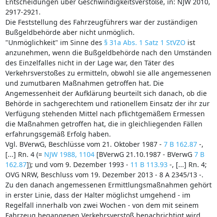
Entscheidungen über Geschwindigkeitsverstöße, in: NJW 2010,
2917-2921.
Die Feststellung des Fahrzeugführers war der zuständigen
Bußgeldbehörde aber nicht unmöglich.
"Unmöglichkeit" im Sinne des
§ 31a Abs. 1 Satz 1 StVZO
ist
anzunehmen, wenn die Bußgeldbehörde nach den Umständen
des Einzelfalles nicht in der Lage war, den Täter des
Verkehrsverstoßes zu ermitteln, obwohl sie alle angemessenen
und zumutbaren Maßnahmen getroffen hat. Die
Angemessenheit der Aufklärung beurteilt sich danach, ob die
Behörde in sachgerechtem und rationellem Einsatz der ihr zur
Verfügung stehenden Mittel nach pflichtgemäßem Ermessen
die Maßnahmen getroffen hat, die in gleichliegenden Fällen
erfahrungsgemäß Erfolg haben.
Vgl. BVerwG, Beschlüsse vom 21. Oktober 1987 -
7 B 162.87
-,
[...] Rn. 4 (=
NJW 1988, 1104
[BVerwG 21.10.1987 - BVerwG
7 B
162.87
]); und vom 9. Dezember 1993 -
11 B 113.93
-, [...] Rn. 4;
OVG NRW, Beschluss vom 19. Dezember 2013 - 8 A 2345/13 -.
Zu den danach angemessenen Ermittlungsmaßnahmen gehört
in erster Linie, dass der Halter möglichst umgehend - im
Regelfall innerhalb von zwei Wochen - von dem mit seinem
Fahrzeug begangenen Verkehrsverstoß benachrichtigt wird,