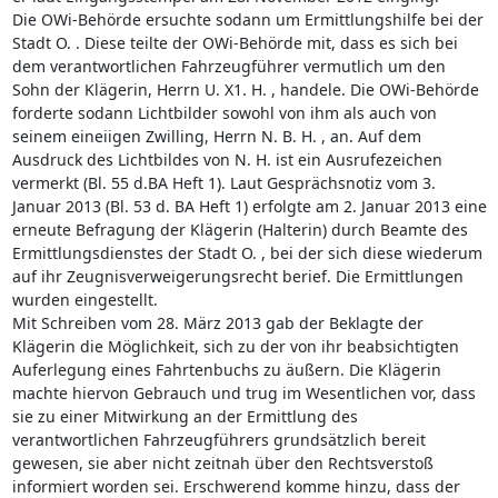
Die OWi-Behörde ersuchte sodann um Ermittlungshilfe bei der
Stadt O. . Diese teilte der OWi-Behörde mit, dass es sich bei
dem verantwortlichen Fahrzeugführer vermutlich um den
Sohn der Klägerin, Herrn U. X1. H. , handele. Die OWi-Behörde
forderte sodann Lichtbilder sowohl von ihm als auch von
seinem eineiigen Zwilling, Herrn N. B. H. , an. Auf dem
Ausdruck des Lichtbildes von N. H. ist ein Ausrufezeichen
vermerkt (Bl. 55 d.BA Heft 1). Laut Gesprächsnotiz vom 3.
Januar 2013 (Bl. 53 d. BA Heft 1) erfolgte am 2. Januar 2013 eine
erneute Befragung der Klägerin (Halterin) durch Beamte des
Ermittlungsdienstes der Stadt O. , bei der sich diese wiederum
auf ihr Zeugnisverweigerungsrecht berief. Die Ermittlungen
wurden eingestellt.
Mit Schreiben vom 28. März 2013 gab der Beklagte der
Klägerin die Möglichkeit, sich zu der von ihr beabsichtigten
Auferlegung eines Fahrtenbuchs zu äußern. Die Klägerin
machte hiervon Gebrauch und trug im Wesentlichen vor, dass
sie zu einer Mitwirkung an der Ermittlung des
verantwortlichen Fahrzeugführers grundsätzlich bereit
gewesen, sie aber nicht zeitnah über den Rechtsverstoß
informiert worden sei. Erschwerend komme hinzu, dass der