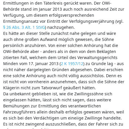
Ermittlungen in den Täterkreis gerückt waren. Der OWi-
Behörde stand im Januar 2013 auch noch ausreichend Zeit zur
Verfügung, um diesem erfolgsversprechenden
Ermittlungsansatz vor Eintritt der Verfolgungsverjährung (vgl.
§ 26 Abs. 3 Alt. 1 StVG
) nachzugehen.
Es hätte an dieser Stelle zunächst nahe gelegen und wäre
auch ohne großen Aufwand möglich gewesen, die Söhne
persönlich anzuhören. Von einer solchen Anhörung hat die
OWi-Behörde aber - anders als in dem von dem Beklagten
zitierten Fall, welchem dem Urteil des Verwaltungsgerichts
Minden vom 17. Januar 2013 (
2 K 1957/12
) zu Grunde lag - aus
nicht näher dargelegten Gründen abgesehen. Dabei erschien
eine solche Anhörung auch nicht völlig aussichtslos. Denn es
ist nicht von vornherein anzunehmen, dass sich die Söhne der
Klägerin nicht zum Tatvorwurf geäußert hätten.
Da unbekannt geblieben ist, wie die Zwillingssöhne sich
eingelassen hätten, lässt sich nicht sagen, dass weitere
Bemühungen zur Ermittlung des verantwortlichen
Fahrzeugführers allein deshalb erfolglos gewesen wären, weil
es sich bei den Verdächtigen um eineiige Zwillinge handelte.
Es ist nicht zwingend auszuschließen, dass der Fahrer sich zu