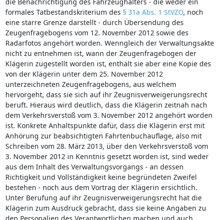
die Benachrichtigung des Fahrzeughalters - die weder ein
formales Tatbestandskriterium des
§ 31a Abs. 1 StVZO
, noch
eine starre Grenze darstellt - durch Übersendung des
Zeugenfragebogens vom 12. November 2012 sowie des
Radarfotos angehört worden. Wenngleich der Verwaltungsakte
nicht zu entnehmen ist, wann der Zeugenfragebogen der
Klägerin zugestellt worden ist, enthält sie aber eine Kopie des
von der Klägerin unter dem 25. November 2012
unterzeichneten Zeugenfragebogens, aus welchem
hervorgeht, dass sie sich auf ihr Zeugnisverweigerungsrecht
beruft. Hieraus wird deutlich, dass die Klägerin zeitnah nach
dem Verkehrsverstoß vom 3. November 2012 angehört worden
ist. Konkrete Anhaltspunkte dafür, dass die Klägerin erst mit
Anhörung zur beabsichtigten Fahrtenbuchauflage, also mit
Schreiben vom 28. März 2013, über den Verkehrsverstoß vom
3. November 2012 in Kenntnis gesetzt worden ist, sind weder
aus dem Inhalt des Verwaltungsvorgangs - an dessen
Richtigkeit und Vollständigkeit keine begründeten Zweifel
bestehen - noch aus dem Vortrag der Klägerin ersichtlich.
Unter Berufung auf ihr Zeugnisverweigerungsrecht hat die
Klägerin zum Ausdruck gebracht, dass sie keine Angaben zu
den Personalien des Verantwortlichen machen und auch