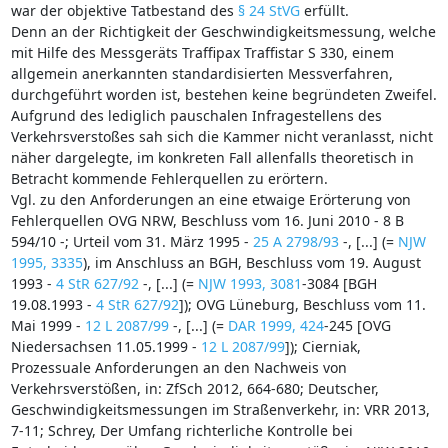
war der objektive Tatbestand des
§ 24 StVG
erfüllt.
Denn an der Richtigkeit der Geschwindigkeitsmessung, welche
mit Hilfe des Messgeräts Traffipax Traffistar S 330, einem
allgemein anerkannten standardisierten Messverfahren,
durchgeführt worden ist, bestehen keine begründeten Zweifel.
Aufgrund des lediglich pauschalen Infragestellens des
Verkehrsverstoßes sah sich die Kammer nicht veranlasst, nicht
näher dargelegte, im konkreten Fall allenfalls theoretisch in
Betracht kommende Fehlerquellen zu erörtern.
Vgl. zu den Anforderungen an eine etwaige Erörterung von
Fehlerquellen OVG NRW, Beschluss vom 16. Juni 2010 - 8 B
594/10 -; Urteil vom 31. März 1995 -
25 A 2798/93
-, [...] (=
NJW
1995, 3335
), im Anschluss an BGH, Beschluss vom 19. August
1993 -
4 StR 627/92
-, [...] (=
NJW 1993, 3081
-3084 [BGH
19.08.1993 -
4 StR 627/92
]); OVG Lüneburg, Beschluss vom 11.
Mai 1999 -
12 L 2087/99
-, [...] (=
DAR 1999, 424
-245 [OVG
Niedersachsen 11.05.1999 -
12 L 2087/99
]); Cierniak,
Prozessuale Anforderungen an den Nachweis von
Verkehrsverstößen, in: ZfSch 2012, 664-680; Deutscher,
Geschwindigkeitsmessungen im Straßenverkehr, in: VRR 2013,
7-11; Schrey, Der Umfang richterliche Kontrolle bei