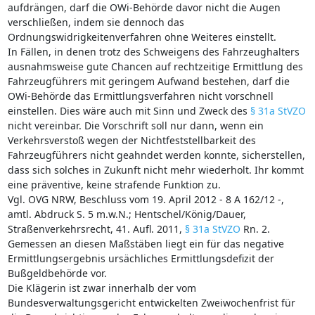
aufdrängen, darf die OWi-Behörde davor nicht die Augen
verschließen, indem sie dennoch das
Ordnungswidrigkeitenverfahren ohne Weiteres einstellt.
In Fällen, in denen trotz des Schweigens des Fahrzeughalters
ausnahmsweise gute Chancen auf rechtzeitige Ermittlung des
Fahrzeugführers mit geringem Aufwand bestehen, darf die
OWi-Behörde das Ermittlungsverfahren nicht vorschnell
einstellen. Dies wäre auch mit Sinn und Zweck des
§ 31a StVZO
nicht vereinbar. Die Vorschrift soll nur dann, wenn ein
Verkehrsverstoß wegen der Nichtfeststellbarkeit des
Fahrzeugführers nicht geahndet werden konnte, sicherstellen,
dass sich solches in Zukunft nicht mehr wiederholt. Ihr kommt
eine präventive, keine strafende Funktion zu.
Vgl. OVG NRW, Beschluss vom 19. April 2012 - 8 A 162/12 -,
amtl. Abdruck S. 5 m.w.N.; Hentschel/König/Dauer,
Straßenverkehrsrecht, 41. Aufl. 2011,
§ 31a StVZO
Rn. 2.
Gemessen an diesen Maßstäben liegt ein für das negative
Ermittlungsergebnis ursächliches Ermittlungsdefizit der
Bußgeldbehörde vor.
Die Klägerin ist zwar innerhalb der vom
Bundesverwaltungsgericht entwickelten Zweiwochenfrist für