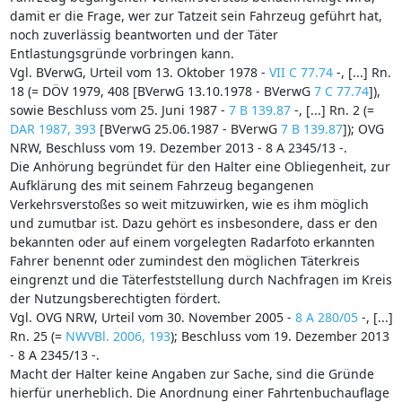
damit er die Frage, wer zur Tatzeit sein Fahrzeug geführt hat,
noch zuverlässig beantworten und der Täter
Entlastungsgründe vorbringen kann.
Vgl. BVerwG, Urteil vom 13. Oktober 1978 -
VII C 77.74
-, [...] Rn.
18 (= DÖV 1979, 408 [BVerwG 13.10.1978 - BVerwG
7 C 77.74
]),
sowie Beschluss vom 25. Juni 1987 -
7 B 139.87
-, [...] Rn. 2 (=
DAR 1987, 393
[BVerwG 25.06.1987 - BVerwG
7 B 139.87
]); OVG
NRW, Beschluss vom 19. Dezember 2013 - 8 A 2345/13 -.
Die Anhörung begründet für den Halter eine Obliegenheit, zur
Aufklärung des mit seinem Fahrzeug begangenen
Verkehrsverstoßes so weit mitzuwirken, wie es ihm möglich
und zumutbar ist. Dazu gehört es insbesondere, dass er den
bekannten oder auf einem vorgelegten Radarfoto erkannten
Fahrer benennt oder zumindest den möglichen Täterkreis
eingrenzt und die Täterfeststellung durch Nachfragen im Kreis
der Nutzungsberechtigten fördert.
Vgl. OVG NRW, Urteil vom 30. November 2005 -
8 A 280/05
-, [...]
Rn. 25 (=
NWVBl. 2006, 193
); Beschluss vom 19. Dezember 2013
- 8 A 2345/13 -.
Macht der Halter keine Angaben zur Sache, sind die Gründe
hierfür unerheblich. Die Anordnung einer Fahrtenbuchauflage