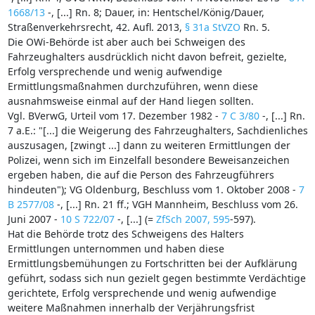
1668/13
-, [...] Rn. 8; Dauer, in: Hentschel/König/Dauer,
Straßenverkehrsrecht, 42. Aufl. 2013,
§ 31a StVZO
Rn. 5.
Die OWi-Behörde ist aber auch bei Schweigen des
Fahrzeughalters ausdrücklich nicht davon befreit, gezielte,
Erfolg versprechende und wenig aufwendige
Ermittlungsmaßnahmen durchzuführen, wenn diese
ausnahmsweise einmal auf der Hand liegen sollten.
Vgl. BVerwG, Urteil vom 17. Dezember 1982 -
7 C 3/80
-, [...] Rn.
7 a.E.: "[...] die Weigerung des Fahrzeughalters, Sachdienliches
auszusagen, [zwingt ...] dann zu weiteren Ermittlungen der
Polizei, wenn sich im Einzelfall besondere Beweisanzeichen
ergeben haben, die auf die Person des Fahrzeugführers
hindeuten"); VG Oldenburg, Beschluss vom 1. Oktober 2008 -
7
B 2577/08
-, [...] Rn. 21 ff.; VGH Mannheim, Beschluss vom 26.
Juni 2007 -
10 S 722/07
-, [...] (=
ZfSch 2007, 595
-597).
Hat die Behörde trotz des Schweigens des Halters
Ermittlungen unternommen und haben diese
Ermittlungsbemühungen zu Fortschritten bei der Aufklärung
geführt, sodass sich nun gezielt gegen bestimmte Verdächtige
gerichtete, Erfolg versprechende und wenig aufwendige
weitere Maßnahmen innerhalb der Verjährungsfrist